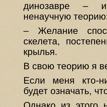
динозавре – и
ненаучную теорию
– Желание спос
скелета, постепе
крылья.
В свою теорию я в
Если меня кто-ни
будет означать, чт
Однако из этого 