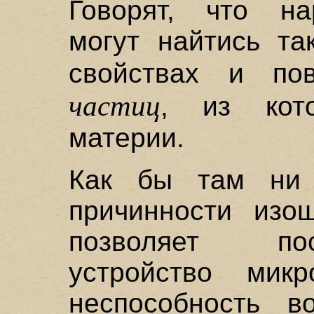
Говорят, что на
могут найтись та
свойствах и п
частиц
, из кот
материи.
Как бы там ни 
причинности изощ
позволяет по
устройство мик
неспособность в