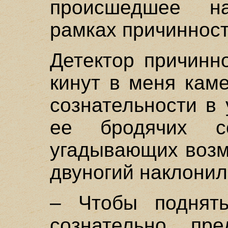
происшедшее н
рамках причинност
Детектор причинн
кинут в меня каме
сознательности в
ее бродячих со
угадывающих возм
двуногий наклонил
– Чтобы поднят
сознательно пр