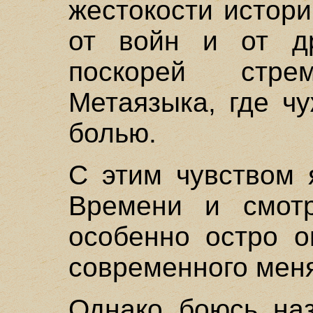
жестокости истори
от войн и от др
поскорей стр
Метаязыка, где ч
болью.
С этим чувством 
Времени и смот
особенно остро о
современного мен
Однако боюсь наз