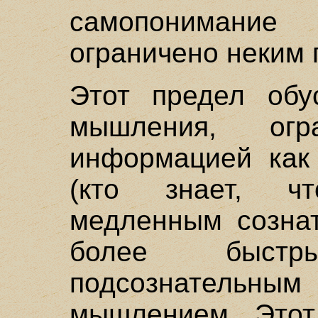
самопонимани
ограничено неким 
Этот предел обу
мышления, огр
информацией как
(кто знает, ч
медленным созна
более быс
подсознательн
мышлением. Этот