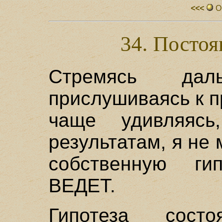
<<<
О
34. Посто
Стремясь дал
прислушиваясь к 
чаще удивляясь
результатам, я не
собственную г
ВЕДЕТ.
Гипотеза сос