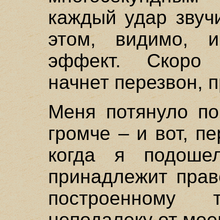
каждый удар звуч
этом, видимо, 
эффект. Скоро 
начнет перезвон, п
Меня потянуло по
громче – и вот, п
когда я подоше
принадлежит прав
построенному
неподалеку от мое