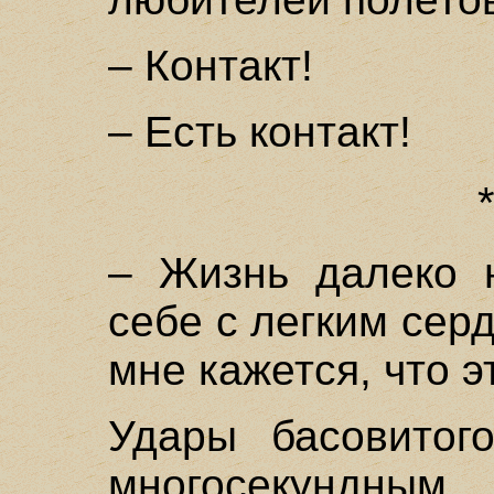
– Контакт!
– Есть контакт!
– Жизнь далеко н
себе с легким сер
мне кажется, что э
Удары басовитог
многосекундным