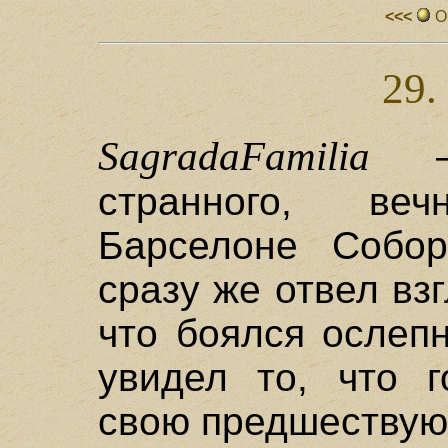
<<<
О
29.
Sagrada
Familia
– 
странного, ве
Барселоне Собор
сразу же отвел вз
что боялся ослепн
увидел то, что г
свою предшествую