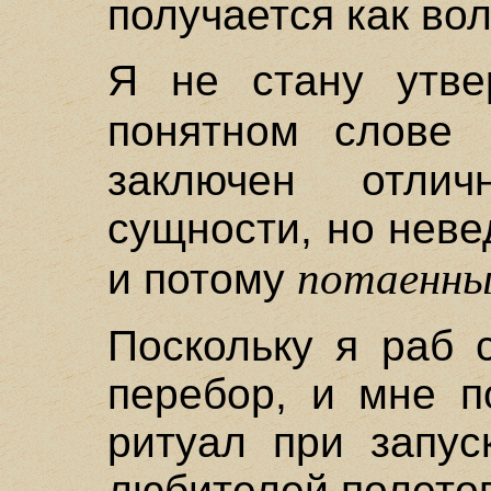
получается как вол
Я не стану утве
понятном слове
заключен отли
сущности, но нев
потаенн
и потому
Поскольку я раб 
перебор, и мне п
ритуал при запус
любителей полето