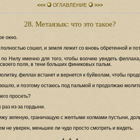
<<<
ОГЛАВЛЕHИЕ
>>>
28. Метаязык: что это такое?
ое окно.
т, полностью сошел, и земля лежит со вновь обретенной и п
 по Нилу именно для того, чтобы воочию увидеть феллаха,
 своего поля, в тени больших финиковых пальм.
олитву, феллах встанет и вернется к буйволам, чтобы прод
зошло, и поэтому остаюсь под пальмой и продолжаю молить
чего просить?
 раз из-за гордыни.
 вижу зеленую, граничащую с желтыми холмами пустыни, до
ем не уверен, меньшее ли чудо просто смотреть и видеть.