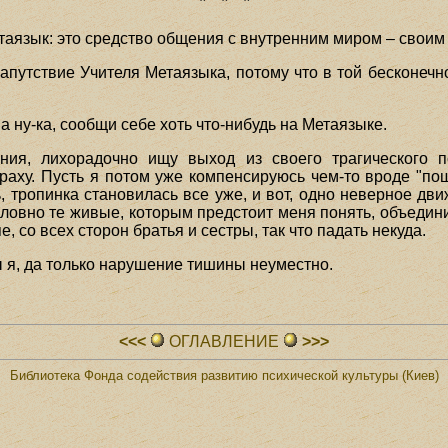
* * *
етаязык: это средство общения с внутренним миром – своим
апутствие Учителя Метаязыка, потому что в той бесконечнос
а ну-ка, сообщи себе хоть что-нибудь на Метаязыке.
ения, лихорадочно ищу выход из своего трагического п
раху. Пусть я потом уже компенсируюсь чем-то вроде "по
 тропинка становилась все уже, и вот, одно неверное движе
ловно те живые, которым предстоит меня понять, объедини
пе, со всех сторон братья и сестры, так что падать некуда.
ы я, да только нарушение тишины неуместно.
<<<
ОГЛАВЛЕHИЕ
>>>
Библиотека Фонда содействия развитию психической культуры (Киев)