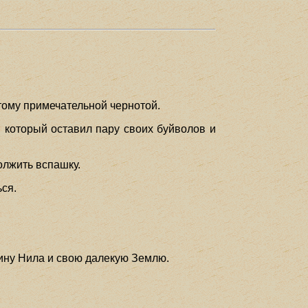
отому примечательной чернотой.
 который оставил пару своих буйволов и
олжить вспашку.
ся.
лину Нила и свою далекую Землю.