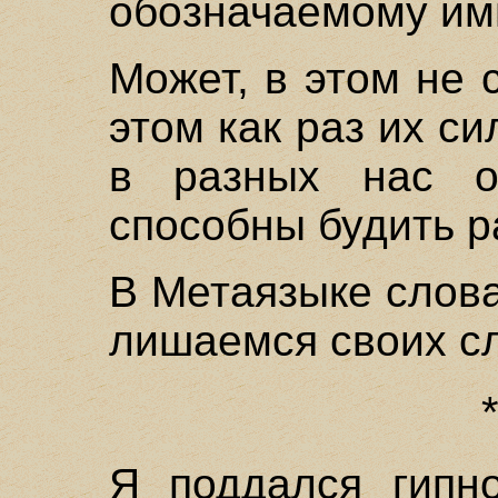
обозначаемому им
Может, в этом не 
этом как раз их си
в разных нас 
способны будить р
В Метаязыке слов
лишаемся своих с
Я поддался гипно