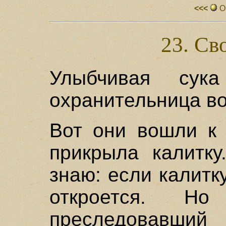
<<<
О
23. Св
Улыбчивая сук
охранительница во
Вот они вошли к 
прикрыла калитку
знаю: если калитк
откроется. Н
преследовавш