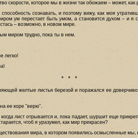
во скорости, которое мы в жизни так обожаем – может, как 
способность сознавать, и поэтому вижу, как моя утратив
миром ум перестает быть умом, а становится духом – и я
тась – возможно, в новом мире.
рым миром трудно, пока ты в нем.
е легко!
ра!
* * *
еряющей желтые листья березой и поражался ее доверчиво
на ее коре "верю".
, когда лист отрывается и, пока падает, шуршит еще прикреп
тарается, чтоб я уразумел, как мир прекрасен?
уществования мира, в котором появились осмысленные мы, 