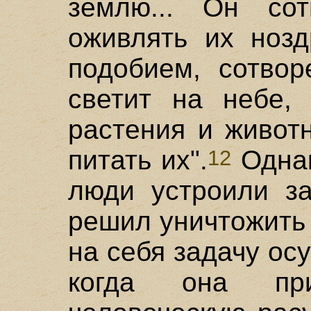
землю... Он сот
оживлять их нозд
подобием, сотвор
светит на небе,
растения и живот
питать их".
Однак
12
люди устроили за
решил уничтожить 
на себя задачу ос
когда она при