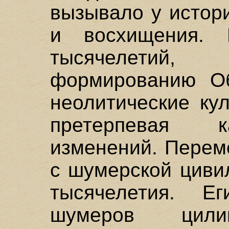
вызывало у истор
и восхищения. 
тысячелетий,
формированию Об
неолитические ку
претерпевая к
изменений. Перем
с шумерской циви
тысячелетия. Е
шумеров цилин