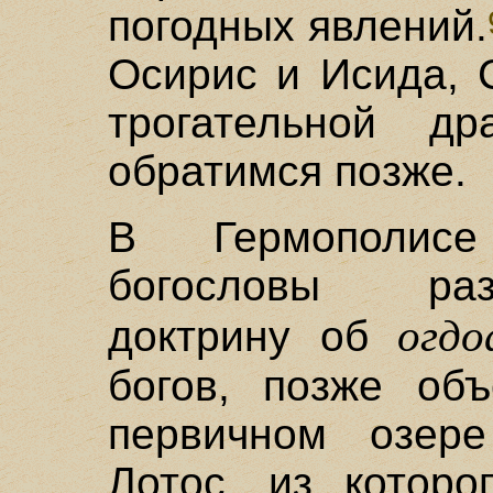
погодных явлений.
Осирис и Исида, 
трогательной д
обратимся позже.
В Гермополисе
богословы ра
огдо
доктрину об
богов, позже об
первичном озере
Лотос, из котор