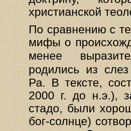
христианской теол
По сравнению с те
мифы о происхожд
менее вырази
родились из сле
Ра. В тексте, сос
2000 г. до н.э.),
стадо, были хорош
бог-солнце) сотво