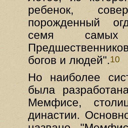
ребенок, сове
порожденный огд
семя самых
Предшественников,
богов и людей".
10
Но наиболее сист
была разработана
Мемфисе, столи
династии. Основно
названо "Мемфис