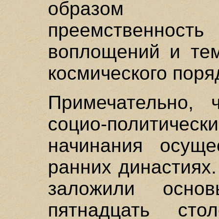
образом о
преемственно
воплощений и те
космического поря
Примечательно, 
социо-политич
начинания осуще
ранних династиях
заложили осно
пятнадцать сто