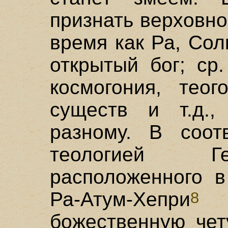
признать верховног
время как Ра, Сол
открытый бог; ср
космогония, теог
существ и т.д.,
разному. В соот
теологией Ге
расположенного в
Ра-Атум-Хепри
с
8
божественную чет