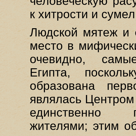
человеческую рас
к хитрости и сумел
Людской мятеж и 
место в мифическ
очевидно, самы
Египта, поскол
образована перв
являлась Центром
единственно 
жителями; этим о