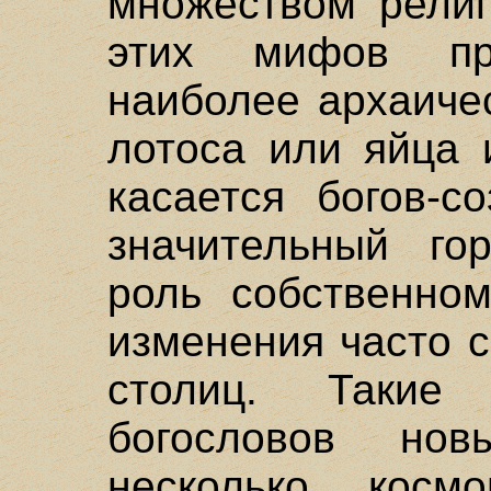
множеством религ
этих мифов пр
наиболее архаиче
лотоса или яйца 
касается богов-с
значительный го
роль собственном
изменения часто 
столиц. Такие
богословов нов
несколько космо