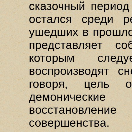
сказочный период
остался среди ре
ушедших в прошло
представляет со
которым след
воспроизводят сн
говоря, цель 
демоническ
восстановлени
совершенства.