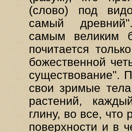
(слово) под вид
самый древний"
самым великим б
почитается тольк
божественной чет
существование". П
свои зримые тела
растений, кажды
глину, во все, что 
поверхности и в че