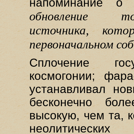
напоминание о 
обновление то
источника, кото
первоначальном со
Сплочение гос
космогонии; фара
устанавливал нов
бесконечно бол
высокую, чем та, 
неолитических