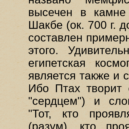
высечен в камне
Шакбе (ок. 700 г. д
составлен примерн
этого. Удивитель
египетская космо
является также и
Ибо Птах творит 
"сердцем") и сло
"Тот, кто прояв
(разум), кто про