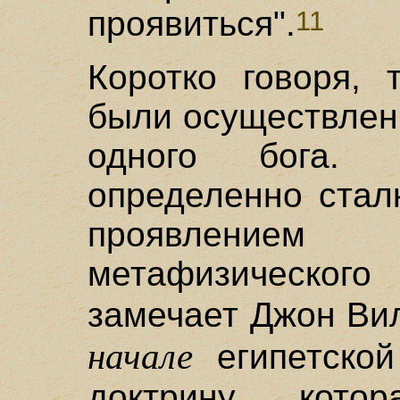
проявиться".
11
Коротко говоря, 
были осуществлен
одного бога.
определенно стал
проявление
метафизическ
замечает Джон Ви
начале
египетской
доктрину, кото