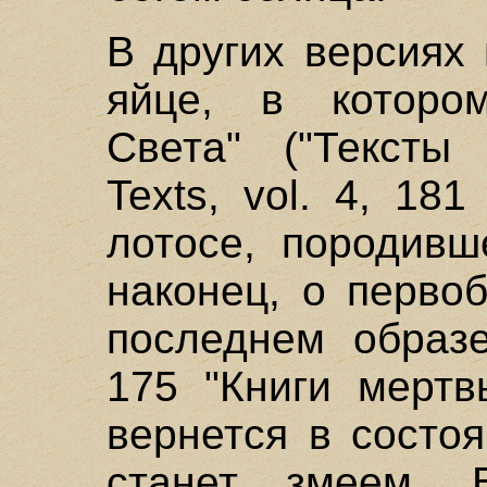
В других версиях
яйце, в которо
Света" ("Тексты 
Texts, vol. 4, 18
лотосе, породивш
наконец, о перво
последнем образе
175 "Книги мертв
вернется в состо
станет змеем.