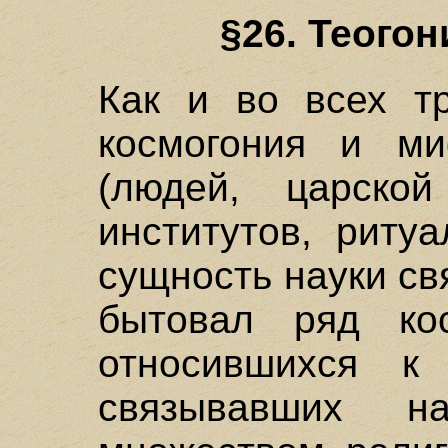
§26. Теого
Как и во всех тр
космогония и м
(людей, царской
институтов, ритуа
сущность науки св
бытовал ряд кос
относившихся к
связывавших н