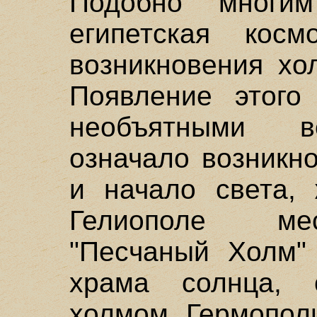
Подобно многим
египетская косм
возникновения хо
Появление этого
необъятными в
означало возникн
и начало света, 
Гелиополе ме
"Песчаный Холм"
храма солнца, 
холмом. Гермопол