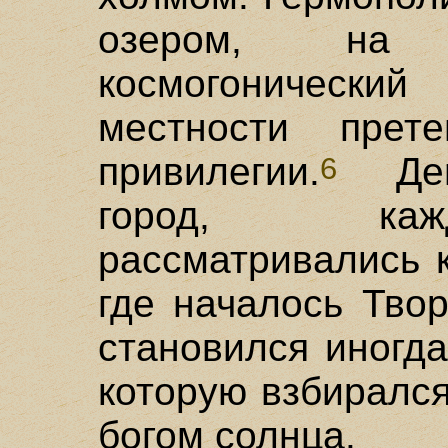
озером, на 
космогонический
местности пре
привилегии.
Дейс
6
город, каж
рассматривались 
где началось Тво
становился иногда
которую взбиралс
богом солнца.