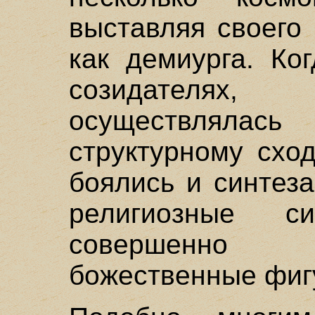
выставляя своего 
как демиурга. Ко
созидателя
осуществлялас
структурному схо
боялись и синтеза
религиозные 
совершенно а
божественные фиг