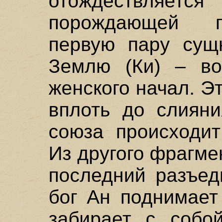
отождествляет
порождающей п
первую пару сущ
Землю (Ки) – во
женского начал. Э
вплоть до слияни
союза происходит
Из другого фрагме
последний разъед
бог Ан поднимает
забирает с собо