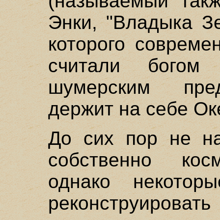
(называемый такж
Энки, "Владыка Зе
которого совреме
считали богом 
шумерским пре
держит на себе Ок
До сих пор не н
собственно косм
однако некотор
реконструирова