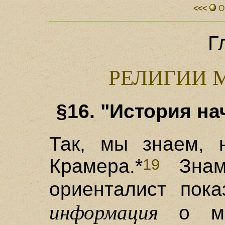
<<<
О
Гл
РЕЛИГИИ 
§16. "История на
Так, мы знаем, н
Крамера.*
Знаме
19
ориенталист пок
информация
о мно