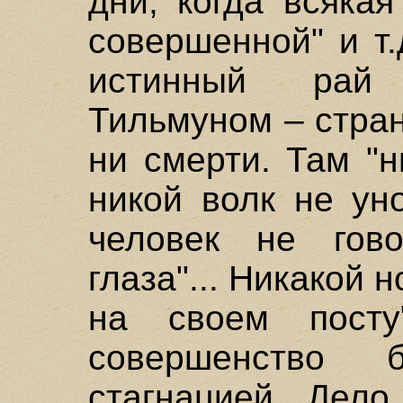
дни, когда всяка
совершенной" и т.
истинный рай
Тильмуном – стран
ни смерти. Там "н
никой волк не уно
человек не гов
глаза"... Никакой 
на своем посту"
совершенство 
стагнацией. Дело