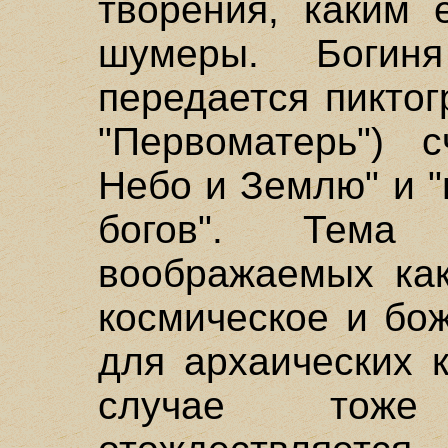
творения, каким 
шумеры. Боги
передается пикто
"Первоматерь") с
Небо и Землю" и 
богов". Тема
воображаемых как
космическое и бо
для архаических 
случае тоже