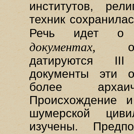
институтов, рел
техник сохранилас
Речь идет 
документах,
ори
датируются II
документы эти о
более архаич
Происхождение и
шумерской цив
изучены. Предпо