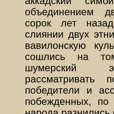
аккадский симб
объединением дв
сорок лет наза
слиянии двух этн
вавилонскую куль
сошлись на то
шумерский э
рассматривать п
победители и асс
побежденных, по 
народа разнились 