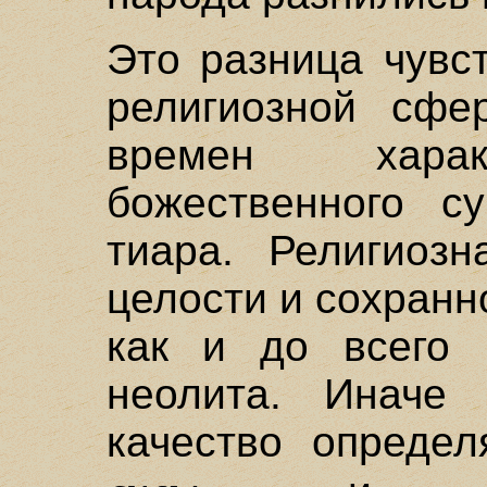
Это разница чувс
религиозной сфе
времен харак
божественного с
тиара. Религиоз
целости и сохран
как и до всего 
неолита. Иначе 
качество определ