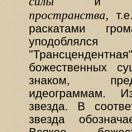
силы
пространства,
т.е
раскатами гро
уподоблялс
"Трансцендентная
божественных су
знаком, пре
идеограммам. И
звезда. В соотве
звезда обознача