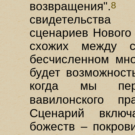
возвращения".
До
8
свидетельств
сценариев Нового
схожих между с
бесчисленном мно
будет возможност
когда мы пер
вавилонского п
Сценарий включ
божеств – покров