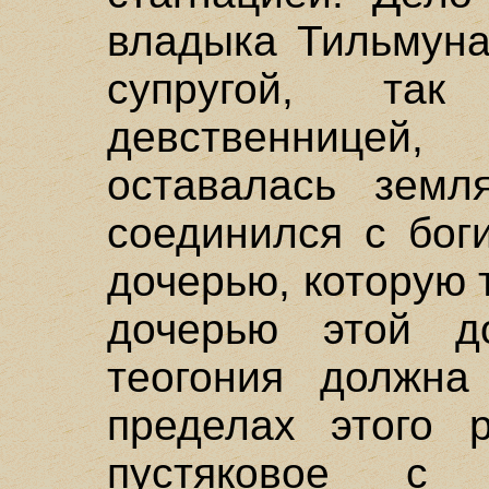
владыка Тильмуна
супругой, та
девственницей
оставалась земл
соединился с бог
дочерью, которую т
дочерью этой до
теогония должна
пределах этого р
пустяковое с 