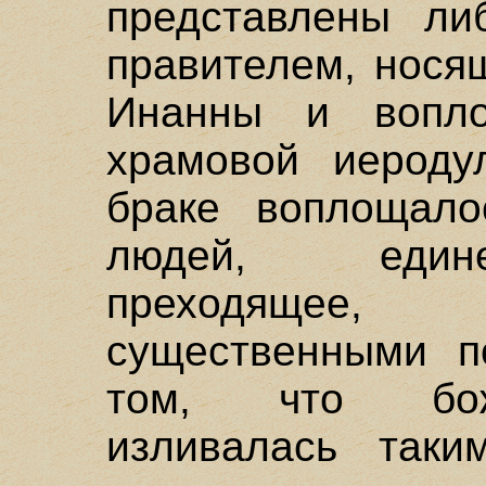
представлены ли
правителем, нося
Инанны и вопл
храмовой иероду
браке воплощало
людей, едине
преходящее, 
существенными п
том, что бож
изливалась так