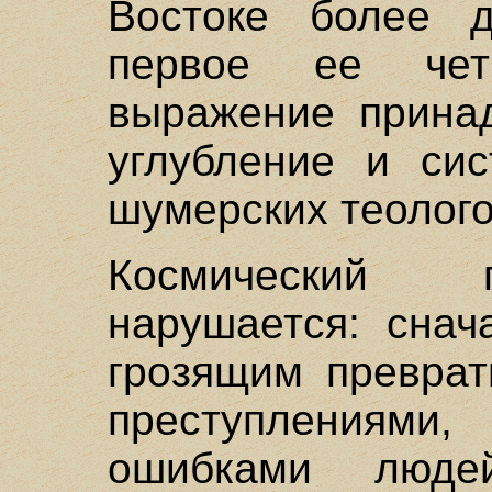
Востоке более д
первое ее четк
выражение прина
углубление и сис
шумерских теолого
Космический 
нарушается: снач
грозящим преврат
преступлениям
ошибками люде