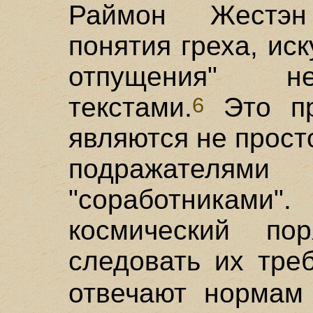
Раймон Жестэн
понятия греха, ис
отпущения" н
текстами.
Это пр
6
являются не просто
подражателями
"соработниками".
космический по
следовать их тре
отвечают нормам