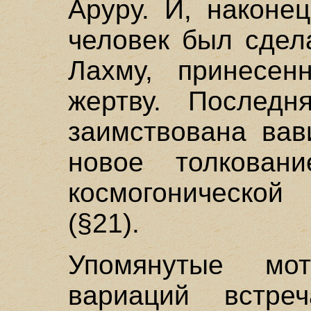
Аруру. И, наконе
человек был сдел
Лахму, принесе
жертву. Послед
заимствована вав
новое толкован
космогонической
(§21).
Упомянутые мо
вариаций встре