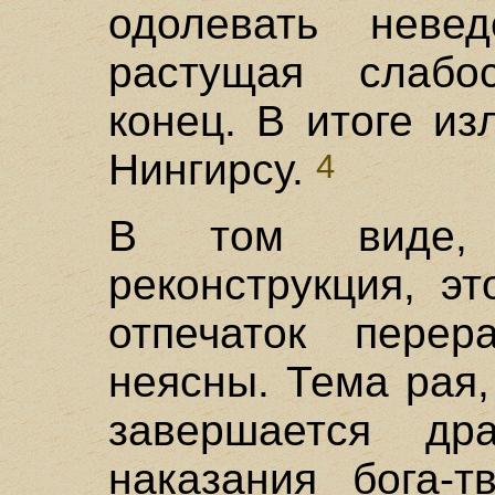
одолевать неве
растущая слабо
конец. В итоге из
Нингирсу.
4
В том виде,
реконструкция, э
отпечаток перер
неясны. Тема рая,
завершается др
наказания бога-