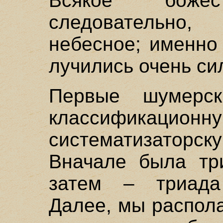
Всякое божес
следовательно,
небесное; именно
лучились очень си
Первые шумерск
классифи
систематизаторс
Вначале была тр
затем – триада
Далее, мы распол