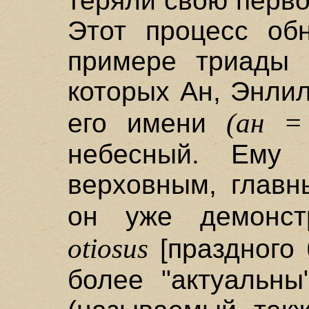
теряли свою перв
Этот процесс об
примере триады 
которых Ан, Энлил
(ан =
его имени
небесный. Ему
верховным, главн
он уже демонс
otiosus
[праздного 
более "актуальны