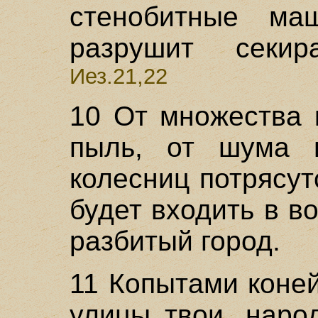
стенобитные м
разрушит секир
Иез.21,22
10 От множества 
пыль, от шума 
колесниц потрясут
будет входить в во
разбитый город.
11 Копытами коней
улицы твои, наро