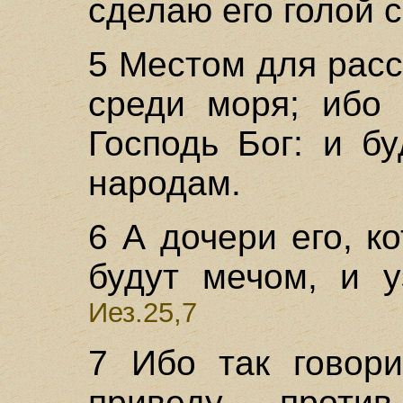
сделаю его голой 
5 Местом для расс
среди моря; ибо 
Господь Бог: и б
народам.
6 А дочери его, к
будут мечом, и у
Иез.25,7
7 Ибо так говори
приведу прот