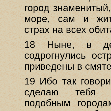
город знаменитый
море, сам и жит
страх на всех обит
18 Ныне, в де
содрогнулись ост
приведены в смяте
19 Ибо так говори
сделаю тебя г
подобным города