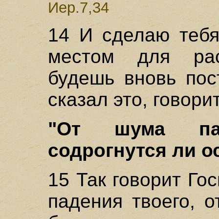
Иер.7,34
14 И сделаю тебя
местом для рас
будешь вновь пос
сказал это, говори
"От шума па
содрогнутся ли ос
15 Так говорит Го
падения твоего, о