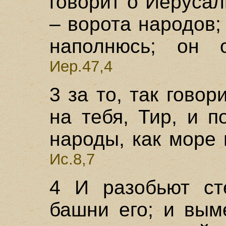
говорит о Иерусал
– ворота народов;
наполнюсь; он 
Иер.47,4
3 за то, так говор
на тебя, Тир, и 
народы, как море
Ис.8,7
4 И разобьют ст
башни его; и вым