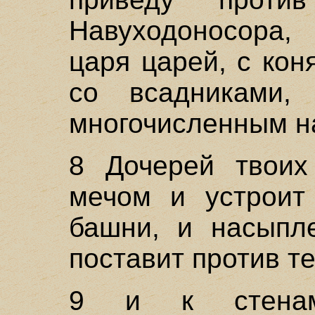
Навуходоносора,
царя царей, с кон
со всадниками
многочисленным н
8 Дочерей твоих
мечом и устроит
башни, и насыпле
поставит против т
9 и к стенам