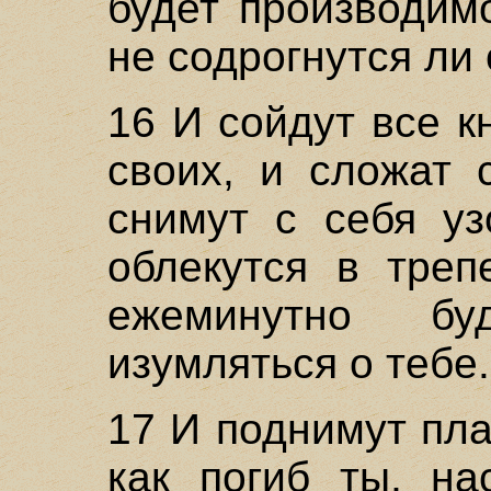
будет производим
не содрогнутся ли
16 И сойдут все к
своих, и сложат 
снимут с себя уз
облекутся в треп
ежеминутно бу
изумляться о тебе.
17 И поднимут пла
как погиб ты, на