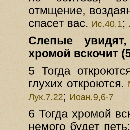
отмщение, воздая
спасет вас.
;
Ис.40,1
Слепые увидят
хромой вскочит (5
5 Тогда откроютс
глухих откроются.
М
;
Лук.7,22
Иоан.9,6-7
6 Тогда хромой вск
немого будет петь