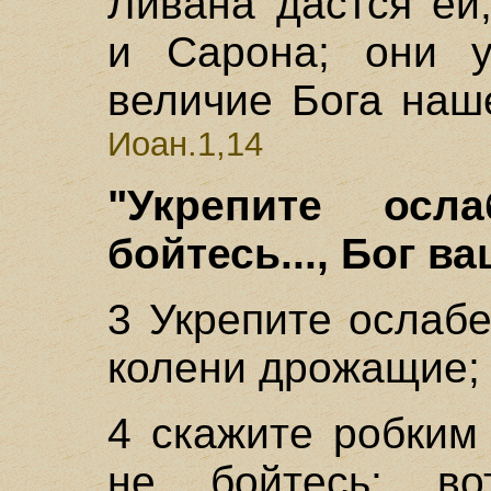
Ливана дастся ей
и Сарона; они у
величие Бога наше
Иоан.1,14
"Укрепите осла
бойтесь..., Бог ва
3 Укрепите ослаб
колени дрожащие;
4 скажите робким
не бойтесь; в