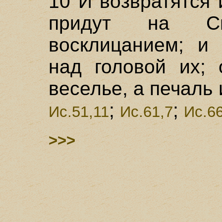
10 И возвратятся
придут на С
восклицанием; и 
над головой их; 
веселье, а печаль
;
;
Ис.51,11
Ис.61,7
Ис.6
>>>