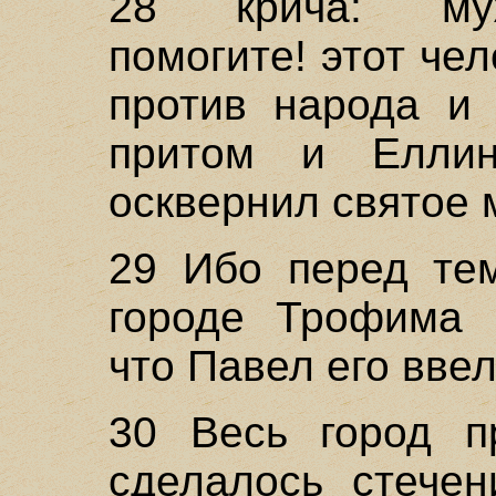
28 крича: муж
помогите! этот че
против народа и 
притом и Елли
осквернил святое 
29 Ибо перед те
городе Трофима 
что Павел его ввел
30 Весь город п
сделалось стечен