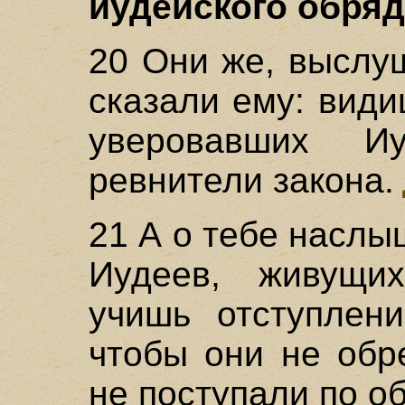
иудейского обряда
20 Они же, выслу
сказали ему: види
уверовавших 
ревнители закона.
21 А о тебе наслы
Иудеев, живущи
учишь отступлени
чтобы они не обр
не поступали по о