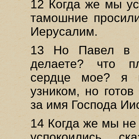
12 Когда же мы у
тамошние просили
Иерусалим.
13 Но Павел в о
делаете? что п
сердце мое? я 
узником, но гото
за имя Господа Ии
14 Когда же мы не 
успокоились, ск