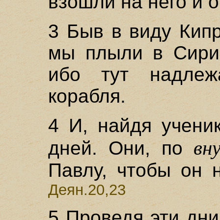
взошли на него и 
3 Быв в виду Кипр
мы плыли в Сирию
ибо тут надлеж
корабля.
4 И, найдя учени
вн
дней. Они, по
Павлу, чтобы он 
Деян.20,23
5 Проведя эти дн