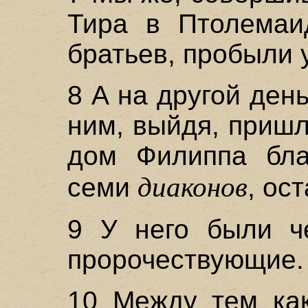
Тира в Птолемаид
братьев, пробыли 
8 А на другой ден
ним, выйдя, пришл
дом Филиппа благ
диаконов
семи
, ос
9 У него были ч
пророчествующие.
10 Между тем ка