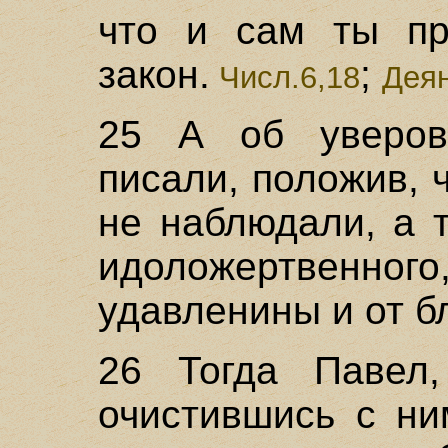
что и сам ты пр
закон.
;
Числ.6,18
Деян
25 А об уверов
писали, положив, 
не наблюдали, а 
идоложертвенн
удавленины и от б
26 Тогда Павел
очистившись с ни