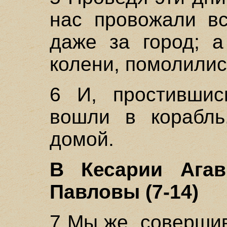
нас провожали в
даже за город; а
колени, помолилис
6 И, простившис
вошли в корабль
домой.
В Кесарии Агав
Павловы (7-14)
7 Мы же, соверши