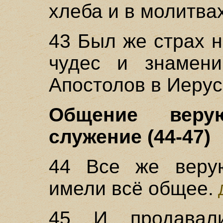
хлеба и в молитвах
43 Был же страх н
чудес и знамени
Апостолов в Иеру
Общение веру
служение (44-47)
44 Все же веру
имели всё общее.
Д
45 И продавал