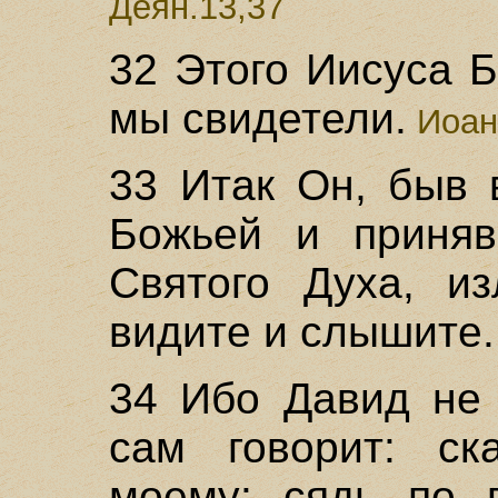
Деян.13,37
32 Этого Иисуса Б
мы свидетели.
Иоан
33 Итак Он, быв 
Божьей и приняв
Святого Духа, и
видите и слышите.
34 Ибо Давид не 
сам говорит: ск
моему: сядь по 