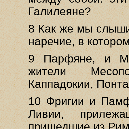
Галилеяне?
8 Как же мы слыш
наречие, в которо
9 Парфяне, и М
жители Месоп
Каппадокии, Понта
10 Фригии и Памф
Ливии, прилеж
пришедшие из Рима