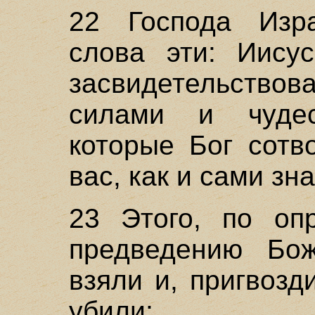
22 Господа Изра
слова эти: Иисус
засвидетельство
силами и чуде
которые Бог сотв
вас, как и сами зна
23 Этого, по оп
предведению Бож
взяли и, пригвозд
убили;