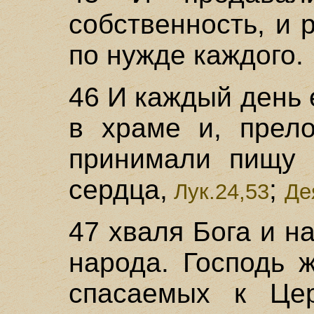
собственность, и 
по нужде каждого.
46 И каждый день
в храме и, прел
принимали пищу 
сердца,
;
Лук.24,53
Де
47 хваля Бога и н
народа. Господь 
спасаемых к Цер