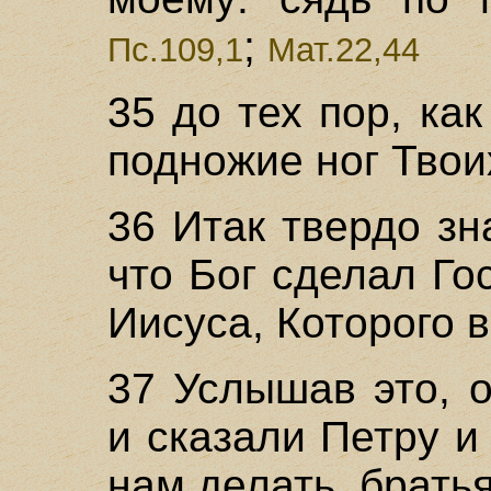
;
Пс.109,1
Мат.22,44
35 до тех пор, ка
подножие ног Твои
36 Итак твердо зн
что Бог сделал Го
Иисуса, Которого 
37 Услышав это, 
и сказали Петру и
нам делать, брать