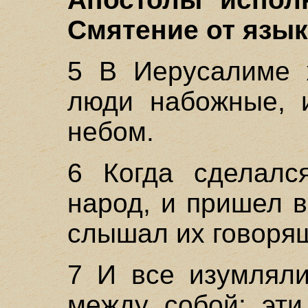
Смятение от языко
5 В Иерусалиме 
люди набожные, и
небом.
6 Когда сделалс
народ, и пришел 
слышал их говорящ
7 И все изумляли
между собой: эти