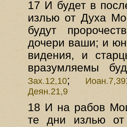
17 И будет в посл
излью от Духа Мо
будут пророчес
дочери ваши; и ю
видения, и стар
вразумляемы бу
;
Зах.12,10
Иоан.7,39
Деян.21,9
18 И на рабов Мо
те дни излью от