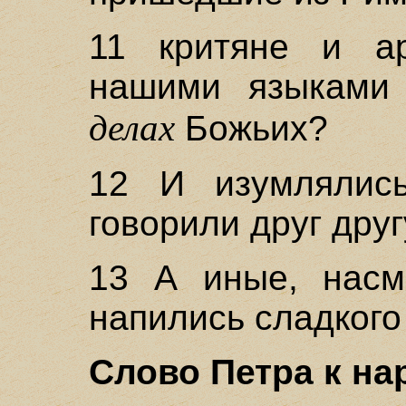
11 критяне и а
нашими языками 
делах
Божьих?
12 И изумлялись
говорили друг друг
13 А иные, насме
напились сладкого
Слово Петра к нар