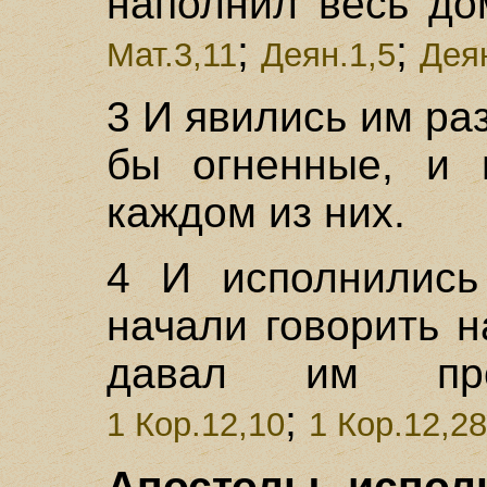
наполнил весь до
;
;
Мат.3,11
Деян.1,5
Дея
3 И явились им ра
бы огненные, и 
каждом из них.
4 И исполнились
начали говорить н
давал им пров
;
1 Кор.12,10
1 Кор.12,28
Апостолы испол