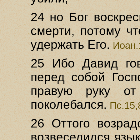
24 но Бог воскрес
смерти, потому ч
удержать Его.
Иоан.
25 Ибо Давид го
перед собой Госп
правую руку о
поколебался.
Пс.15,
26 Оттого возрад
возвеселился язык