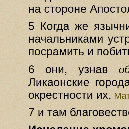
на стороне Апосто
5 Когда же язычн
начальниками уст
посрамить и побит
о
6 они, узнав
Ликаонские город
окрестности их,
Мат
7 и там благовест