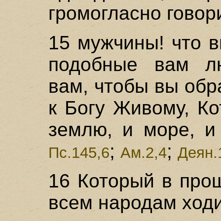
громогласно говор
15 мужчины! что 
подобные вам лю
вам, чтобы вы обр
к Богу Живому, К
землю, и море, и 
;
;
Пс.145,6
Ам.2,4
Деян.
16 Который в про
всем народам ходи