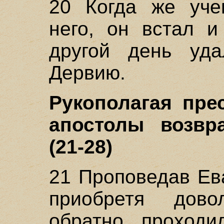
20 Когда же уче
него, он встал и
другой день уд
Дервию.
Рукополагая пре
апостолы возвр
(21-28)
21 Проповедав Ев
приобретя дово
обратно проходи