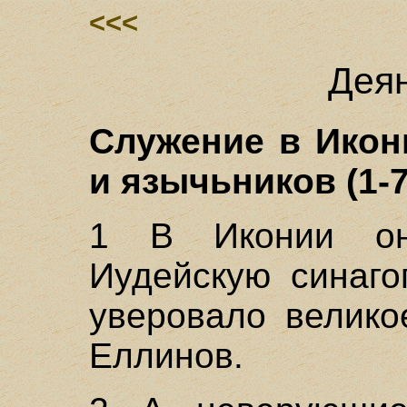
<<<
Деян
Служение в Икон
и язычьников (1-7
1 В Иконии о
Иудейскую синаго
уверовало велико
Еллинов.