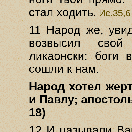
стал ходить.
Ис.35,6
11 Народ же, уви
возвысил свой
ликаонски: боги 
сошли к нам.
Народ хотел жер
и Павлу; апостол
18)
12 И называли Ва