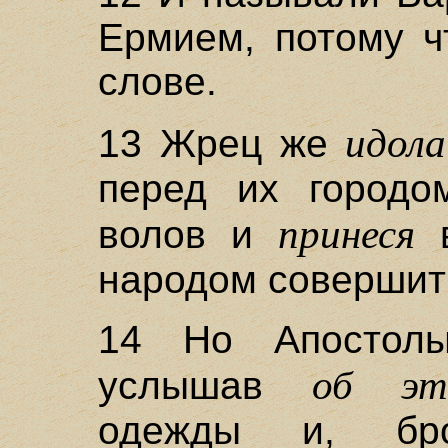
Ермием, потому ч
слове.
идола
13 Жрец же
перед их городо
принеся
волов и
в
народом совершит
14 Но Апостол
об эт
услышав
одежды и, бр