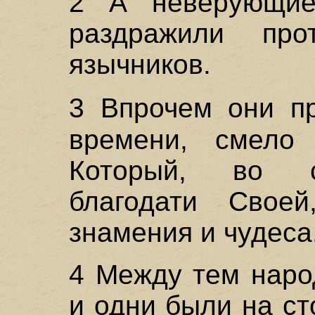
2 А неверующие
раздражили про
язычников.
3 Впрочем они 
времени, смело 
Который, во с
благодати Свое
знамения и чудеса
4 Между тем наро
и одни были на ст