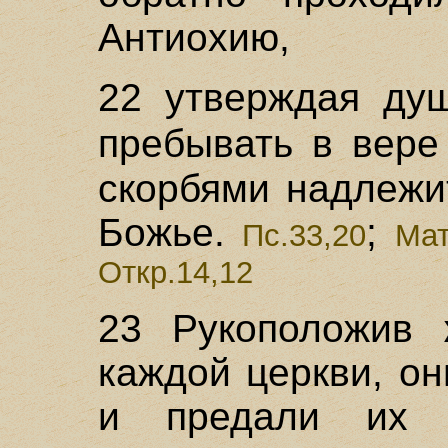
Антиохию,
22 утверждая душ
пребывать в вер
скорбями надлежи
Божье.
;
Пс.33,20
Мат
Откр.14,12
23 Рукоположив 
каждой церкви, о
и предали их Г