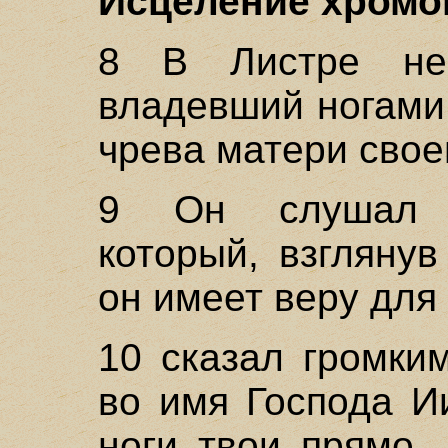
Исцеление хромог
8 В Листре нек
владевший ногами,
чрева матери своей
9 Он слушал г
который, взглянув
он имеет веру для
10 сказал громки
во имя Господа И
ноги твои прямо.