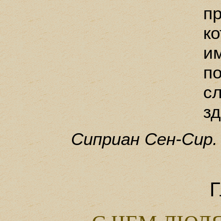
п
к
и
п
с
з
Сиприан Сен-Сир.
Г