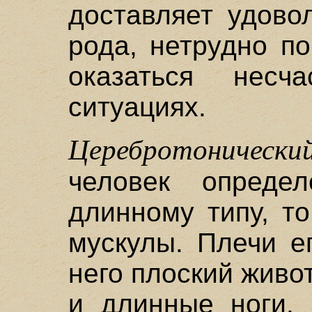
доставляет удово
рода, нетрудно п
оказаться несч
ситуациях.
Церебротоническ
человек опреде
длинному типу, то
мускулы. Плечи е
него плоский живо
и длинные ноги.