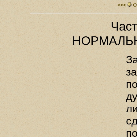
<<<
О
Част
НОРМАЛЬ
За
з
п
д
л
сд
п