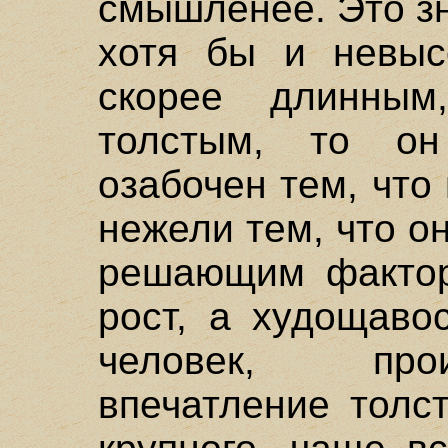
смышленее. Это зн
хотя бы и невысо
скорее длинны
толстым, то о
озабочен тем, что 
нежели тем, что он
решающим фактор
рост, а худощаво
человек, про
впечатление толс