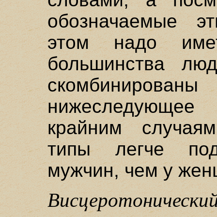
обозначаемые э
этом надо им
большинства люд
скомбинированы 
нижеследующее
крайним случая
типы легче по
мужчин, чем у жен
Висцеротоническ