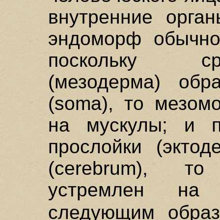
внутренние орган
эндоморф обычно
поскольку ср
(мезодерма) обр
(soma), то мезом
на мускулы; и п
прослойки (эктод
(cerebrum), т
устремлен на
следующим обра