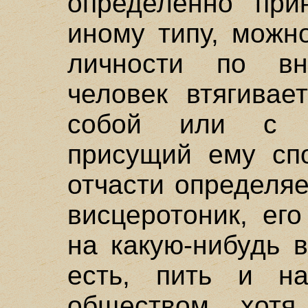
определенно при
иному типу, можно
личности по вн
человек втягивае
собой или с 
присущий ему спо
отчасти определяе
висцеротоник, ег
на какую-нибудь в
есть, пить и на
обществом, хотя