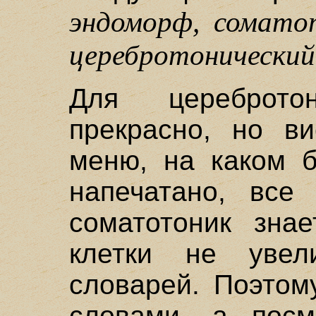
эндоморф, сомато
церебротонический
Для цереброто
прекрасно, но ви
меню, на каком 
напечатано, все
соматотоник знае
клетки не увел
словарей. Поэтом
словами, а посм