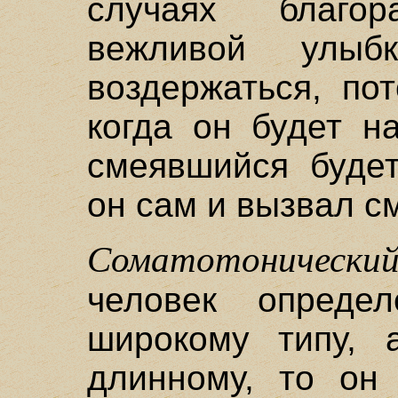
случаях благор
вежливой улы
воздержаться, по
когда он будет н
смеявшийся будет
он сам и вызвал с
Соматотоническ
человек опреде
широкому типу, 
длинному, то он 