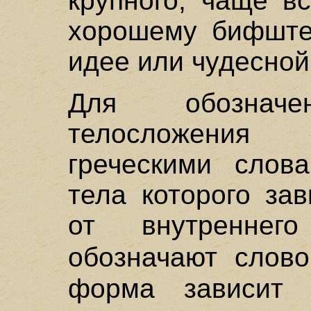
крупного, чаще в
хорошему бифштек
идее или чудесной
Для обознач
телосложения 
греческими слов
тела которого за
от внутренне
обозначают сло
форма зависит 