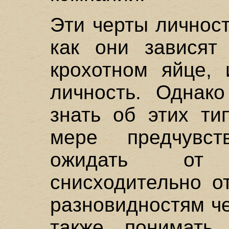
Эти черты личност
как они зависят
крохотном яйце, 
личность. Однак
знать об этих ти
мере предчувст
ожидать от
снисходительно о
разновидностям ч
также понимать