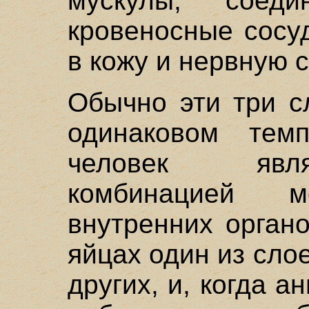
мускулы, соед
кровеносные сосу
в кожу и нервную с
Обычно эти три с
одинаковом тем
человек явля
комбинацией 
внутренних орган
яйцах один из сло
других, и, когда 