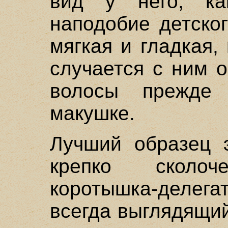
вид у него, ка
наподобие детско
мягкая и гладкая, 
случается с ним 
волосы прежде
макушке.
Лучший образец э
крепко сколоч
коротышка-делега
всегда выглядящий 