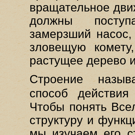
вращательное дви
должны поступ
замерзший насос,
зловещую комету,
растущее дерево и
Строение назы
способ действи
Чтобы понять Все
структуру и функц
мы изучаем его с