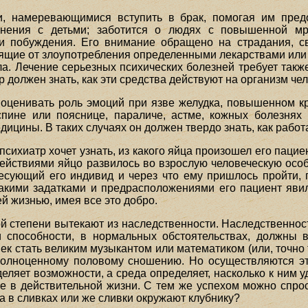
, намеревающимися вступить в брак, помогая им предот
жнения с детьми; заботится о людях с повышенной мр
 побуждения. Его внимание обращено на страдания, св
дящие от злоупотребления определенными лекарствами ил
ла. Лечение серьезных психических болезней требует такж
должен знать, как эти средства действуют на организм чел
я оценивать роль эмоций при язве желудка, повышенном 
пине или пояснице, параличе, астме, кожных болезнях 
цины. В таких случаях он должен твердо знать, как работ
сихиатр хочет узнать, из какого яйца произошел его пациен
действиями яйцо развилось во взрослую человеческую особ
ресующий его индивид и через что ему пришлось пройти,
какими задатками и предрасположениями его пациент явил
ей жизнью, имея все это добро.
й степени вытекают из наследственности. Наследственнос
и способности, в нормальных обстоятельствах, должны в
ек стать великим музыкантом или математиком (или, точно 
 полноценному половому сношению. Но осуществляются э
ляет возможности, а среда определяет, насколько к ним уд
е в действительной жизни. С тем же успехом можно спрос
а в сливках или же сливки окружают клубнику?