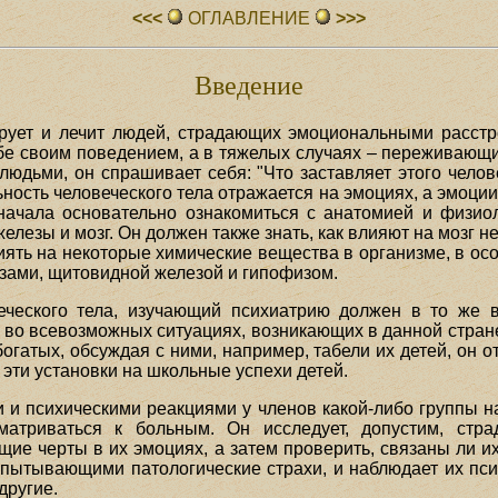
<<<
ОГЛАВЛЕHИЕ
>>>
Введение
тирует и лечит людей, страдающих эмоциональными расст
е своим поведением, а в тяжелых случаях – переживающ
юдьми, он спрашивает себя: "Что заставляет этого челове
льность человеческого тела отражается на эмоциях, а эмоци
сначала основательно ознакомиться с анатомией и физиол
елезы и мозг. Он должен также знать, как влияют на мозг
лиять на некоторые химические вещества в организме, в 
ами, щитовидной железой и гипофизом.
еческого тела, изучающий психиатрию должен в то же в
я во всевозможных ситуациях, возникающих в данной стра
гатых, обсуждая с ними, например, табели их детей, он о
 эти установки на школьные успехи детей.
и психическими реакциями у членов какой-либо группы н
атриваться к больным. Он исследует, допустим, стр
щие черты в их эмоциях, а затем проверить, связаны ли 
спытывающими патологические страхи, и наблюдает их пси
другие.