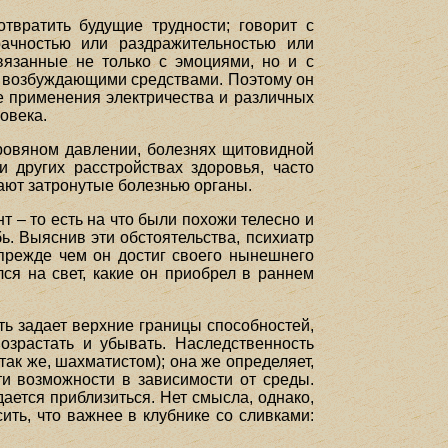
вратить будущие трудности; говорит с
ачностью или раздражительностью или
язанные не только с эмоциями, но и с
и возбуждающими средствами. Поэтому он
е применения электричества и различных
овека.
кровяном давлении, болезнях щитовидной
и других расстройствах здоровья, часто
ают затронутые болезнью органы.
т – то есть на что были похожи телесно и
ь. Выяснив эти обстоятельства, психиатр
 прежде чем он достиг своего нынешнего
ся на свет, какие он приобрел в раннем
ть задает верхние границы способностей,
озрастать и убывать. Наследственность
так же, шахматистом); она же определяет,
ти возможности в зависимости от среды.
ается приблизиться. Нет смысла, однако,
ить, что важнее в клубнике со сливками: