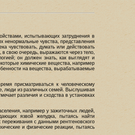
ройствами, испытывающих затруднения в
их ненормальные чувства, представления
ка чувствовать, думать или действовать
и, в свою очередь, выражаются через тело,
огией; он должен знать, как выглядят и
 некоторые химические вещества, например
особенности на вещества, вырабатываемые
ремя присматриваться к человеческому
не, люди из различных семей. Выслушивая
тмечает различия и сходства в установках
аселения, например у зажиточных людей,
адающих язвой желудка, пытаясь найти
их переживания с данными рентгеновского
хические и физические реакции, пытаясь