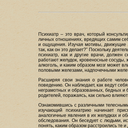
Психиатр – это врач, который консуль
личных отношениях, вредящих самим себ
и ощущения. Изучая мотивы, движущие л
так, как он это делает?" Поскольку деяте
психиатр, как и другие врачи, должен 
работают желудок, кровеносные сосуды, ж
алкоголь, и каким образом мозг может в
половыми железами, надпочечными желез
Расширяя свои знания о работе челов
поведению. Он наблюдает, как ведут себ
неграмотных и образованных, бедных и бо
родителей, поражаясь, как сильно влияют
Ознакомившись с различными телесными 
изучающий психиатрию начинает присм
аналогичные явления в их желудках и об
обследования. Он беседует с людьми, и
понять, каким образом расстроились те и 