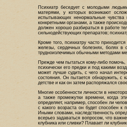
Психиатр беседует с молодыми людьми
матерями, у которых возникают осло
испытывающих ненормальные чувства и
конкретными органами, а также происхо
должен хорошо разбираться в работе те
сильнодействующих препаратов; психиатр 
Кроме того, психиатру часто приходитс
железы, сердечных болезнях, болях в с
трудноизлечимых обычными методами меди
Прежде чем пытаться кому-либо помочь, п
психически его предки и под какими воз
может лучше судить, с чего начал инте
состояния. Он пытается обнаружить, с 
детстве и как он затем распоряжался сво
Многие особенности личности в некоторо
а также промежутки времени, когда эт
определяет, например, способен ли челов
с какого возраста он будет способен к
Иными словами, наследственность опреде
всерьез задаваться вопросом, что важне
клубника или сливки? Плавает ли клубник