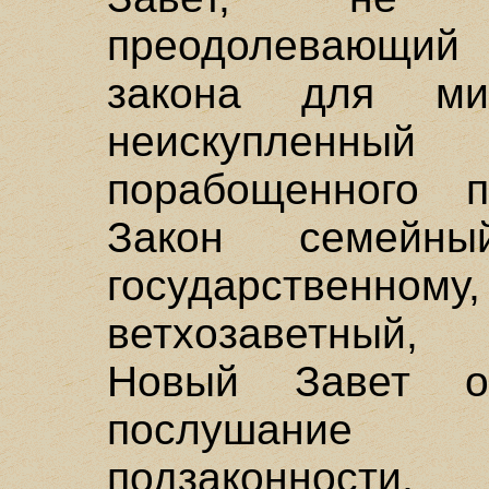
преодолевающий
закона для ми
неискупленны
порабощенного п
Закон семейны
государствен
ветхозаветный,
Новый Завет о
послушание
подзаконнос