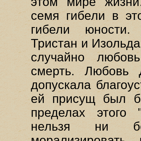
этом "мире" жизни
семя гибели в эт
гибели юности.
Тристан и Изольда
случайно любов
смерть. Любовь 
допускала благоус
ей присущ был б
пределах этого 
нельзя ни бог
морализировать, 