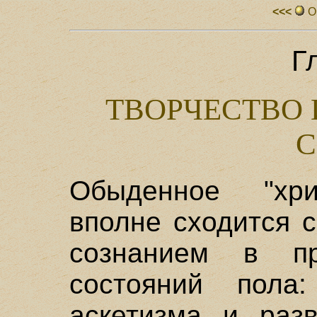
<<<
О
Г
ТВОРЧЕСТВО 
С
Обыденное "хри
вполне сходится 
сознанием в п
состояний пола:
аскетизма и разв