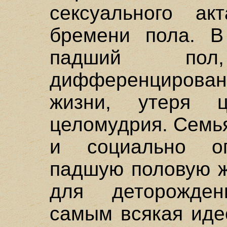
сексуального ак
бремени пола. В
падший пол,
дифференциров
жизни, утеря ц
целомудрия. Семь
и социально оп
падшую половую ж
для деторожден
самым всякая иде