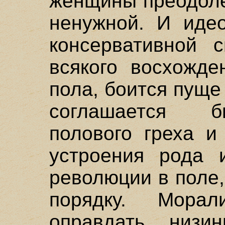
женщины преодоле
ненужной. И идео
консервативной 
всякого восхожде
пола, боится пуще
соглашается б
полового греха и
устроения рода 
революции в поле
порядку. Мора
оправдать низи