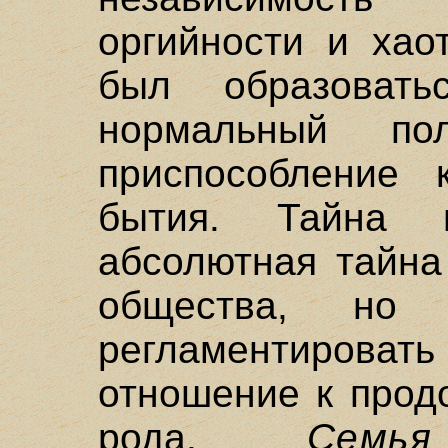
оргийности и хао
был образоватьс
нормальный по
приспособление 
бытия. Тайна 
абсолютная тайна
общества, но 
регламентиров
отношение к прод
рода.
Семь