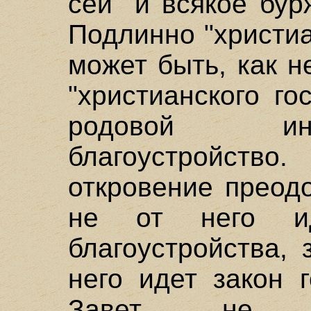
сей" и всякое бур
Подлинно "христиа
может быть, как 
"христианского го
родовой инс
благоустройс
откровение преод
не от него ид
благоустройства, 
него идет закон 
Завет, не з