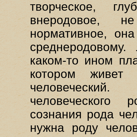
творческое, глу
внеродовое, н
нормативное, она
среднеродовому.
каком-то ином пл
котором живет 
человечески
человеческого
сознания рода че
нужна роду челов