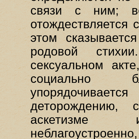
связи с ним; в
отождествляется 
этом сказывается
родовой стихи
сексуальном акте
социально бл
упорядочивается
деторождению, 
аскетизме и
неблагоустро