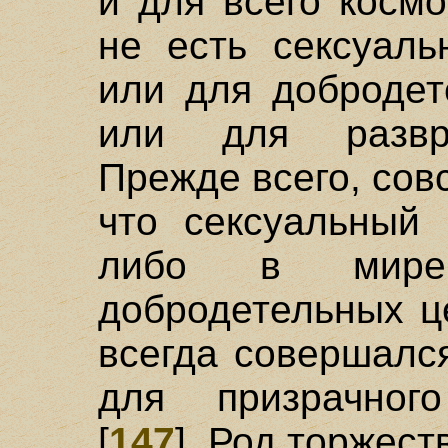
и для всего косм
не есть сексуаль
или для добродет
или для развра
Прежде всего, сов
что сексуальный 
либо в мире
добродетельных ц
всегда совершался
для призрачного
[
147
]. Род торжест