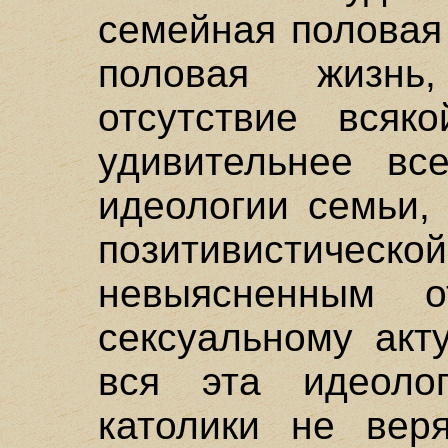
семейная половая
половая жизнь
отсутствие всяк
удивительнее вс
идеологии семьи, 
позитивистич
невыясненным 
сексуальному акт
вся эта идеоло
католики не вер