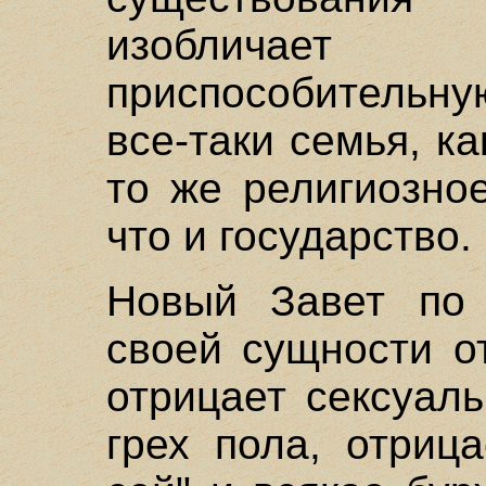
изобличае
приспособительн
все-таки семья, ка
то же религиозно
что и государство.
Новый Завет по 
своей сущности о
отрицает сексуал
грех пола, отриц