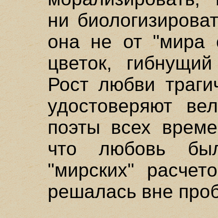
ни биологизироват
она не от "мира 
цветок, гибнущий
Рост любви траги
удостоверяют ве
поэты всех време
что любовь бы
"мирских" расчет
решалась вне про