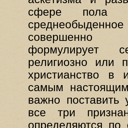
сфере пола н
среднеобыден
совершенно б
формулирует с
религиозно или п
христианство в 
самым настоящим
важно поставить 
все три призна
определяются по 