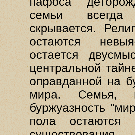
пафоса деторож
семьи всегда
скрывается. Рели
остаются невы
остается двусмы
центральной тайн
оправданной на б
мира. Семья, 
буржуазность "мир
пола остаются 
существования 