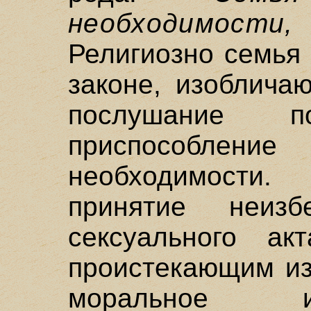
необходимости
Религиозно семья 
законе, изоблича
послушание по
приспособл
необходимости.
принятие неизб
сексуального ак
проистекающим из
моральное и