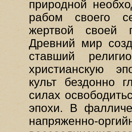
природной необхо
рабом своего се
жертвой своей п
Древний мир созд
ставший религи
христианскую эп
культ бездонно г
силах освободить
эпохи. В фалличе
напряженно-