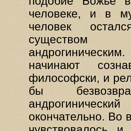
подобие Божье в
человеке, и в м
человек оста
существом 
андрогиническим
начинают созн
философски, и рел
бы безвозв
андрогинически
окончательно. Во 
чувствовалось и 