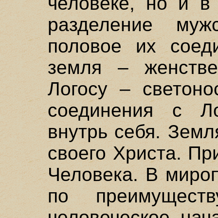
человеке, но и в
разделение муж
половое их соед
земля – женств
Логосу – светон
соединения с Ло
внутрь себя. Зем
своего Христа. Пр
Человека. В миро
по преимуществу
человеческое нач