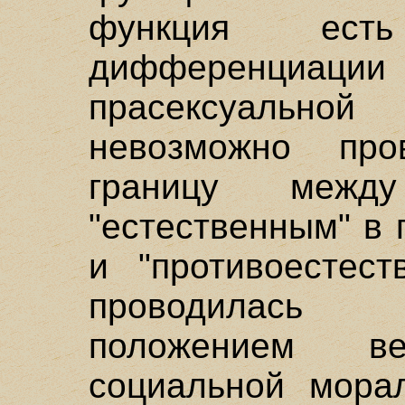
функция ест
дифференциац
прасексуальн
невозможно про
границу межд
"естественным" в
и "противоестест
проводилась 
положением в
социальной морал