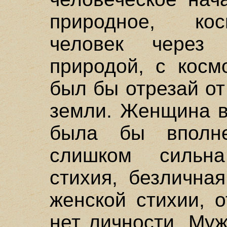
природное, кос
человек через
природой, с косм
был бы отрезай от
земли. Женщина в
была бы вполн
слишком сильн
стихия, безлична
женской стихии, 
нет личности. Му