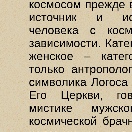
космосом прежде в
источник и ис
человека с кос
зависимости. Кате
женское – катег
только антрополо
символика Логоса
Его Церкви, го
мистике мужск
космической брач