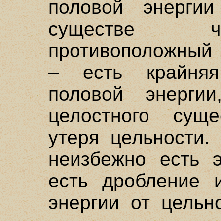
половой энерги
существе ч
противоположный 
– есть крайняя
половой энерги
целостного суще
утеря цельности.
неизбежно есть э
есть дробление 
энергии от цельн