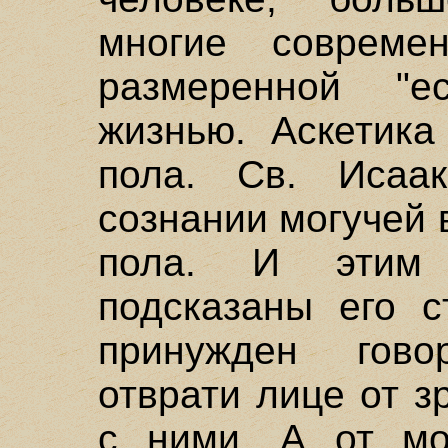
многие совреме
размеренной "ес
жизнью. Аскетика
пола. Св. Исаа
сознании могучей 
пола. И этим 
подсказаны его с
принужден гов
отврати лице от з
с ними. А от мо