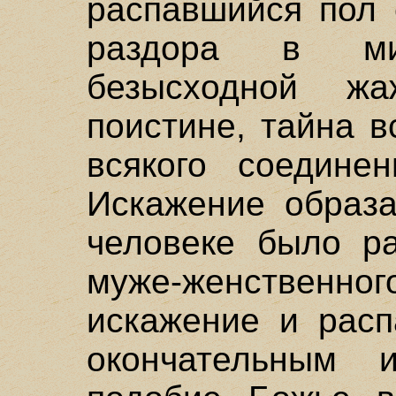
распавшийся пол 
раздора в ми
безысходной ж
поистине, тайна в
всякого соедине
Искажение образа
человеке было ра
муже-женственно
искажение и расп
окончательным