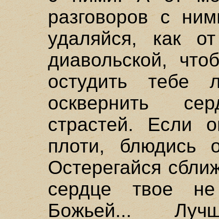
разговоров с ним
удаляйся, как о
диавольской, что
остудить тебе
осквернить се
страстей. Если 
плоти, блюдись о
Остерегайся сбли
сердце твое н
Божьей... Лу