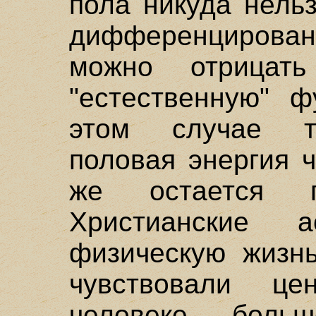
пола никуда нель
дифференцирован
можно отрицат
"естественную" 
этом случае т
половая энергия 
же остается п
Христианские а
физическую жизнь
чувствовали це
человеке, боль