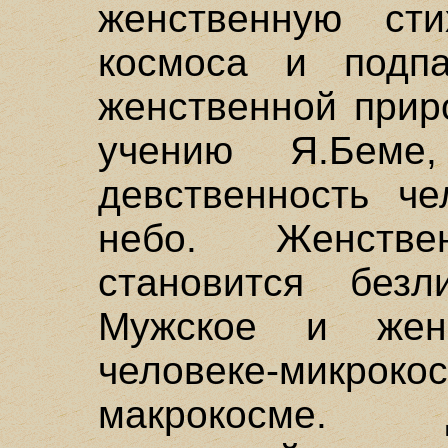
женственную сти
космоса и подпа
женственной прир
учению Я.Бем
девственность че
небо. Женств
становится безл
Мужское и жен
человеке-мик
макрокосме. Д