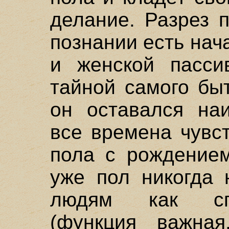
делание. Разрез 
познании есть нач
и женской пасси
тайной самого бы
он оставался на
все времена чувс
пола с рождением
уже пол никогда 
людям как сп
(функция важна