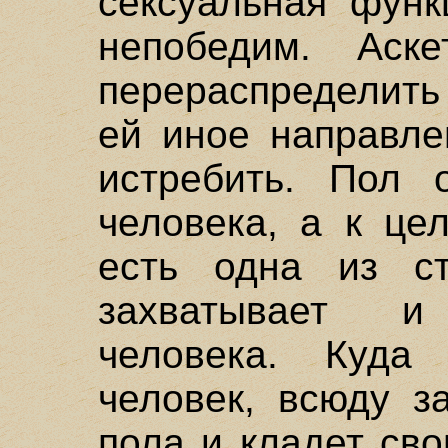
сексуальная функ
непобедим. Аск
перераспределить
ей иное направле
истребить. Пол 
человека, а к це
есть одна из с
захватывает и
человека. Куда
человек, всюду з
пола и кладет сво