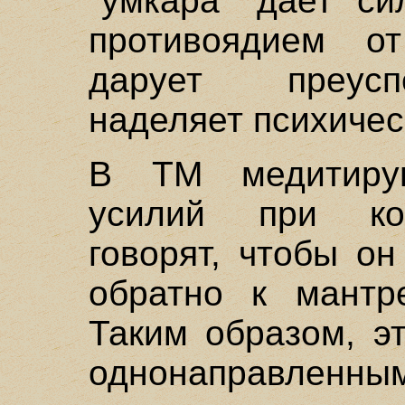
"умкара" дает си
противоядием от
дарует преусп
наделяет психичес
В ТМ медитирую
усилий при кон
говорят, чтобы о
обратно к мантре
Таким образом, э
однонаправленным