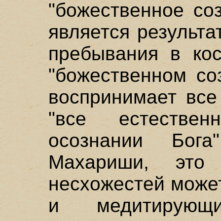
"божественное со
является результ
пребывания в кос
"божественном со
воспринимает все
"все естестве
осознании Бога
Махариши, это 
несхожестей може
и медитирующ