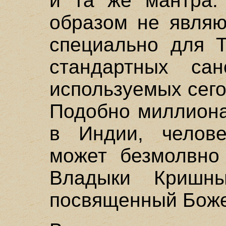
и та же мантра.
образом не являю
специально для Т
стандартных санс
используемых сег
Подобно миллиона
в Индии, челове
может безмолвно 
Владыки Кришны
посвященный Боже