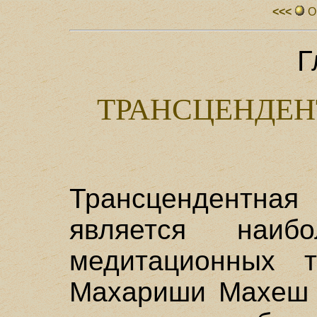
<<<
О
Г
ТРАНСЦЕНДЕН
Трансцендентн
является наиб
медитационных 
Махариши Махеш Й