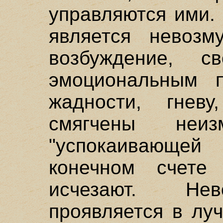
управляются ими.
является невозм
возбуждение, с
эмоциональным п
жадности, гнев
смягчены неиз
"успокаивающе
конечном счете
исчезают. Нев
проявляется в лу