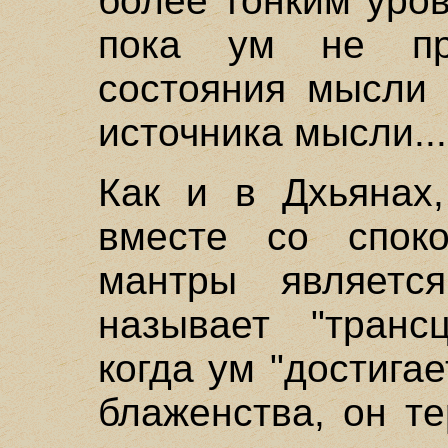
более тонким уро
пока ум не пре
состояния мысли 
источника мысли...
Как и в Дхьянах,
вместе со спок
мантры являетс
называет "трансц
когда ум "достига
блаженства, он те