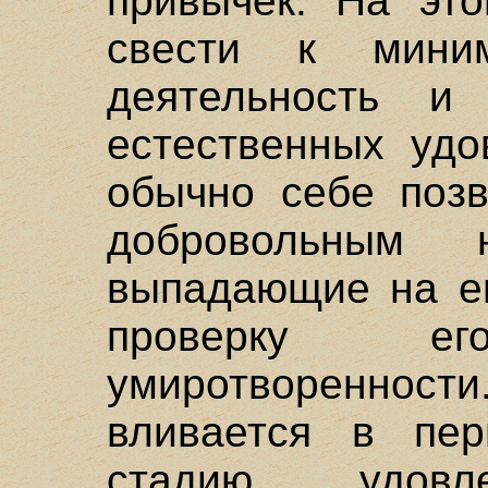
привычек. На эт
свести к мини
деятельность и
естественных удо
обычно себе позв
добровольным 
выпадающие на ег
проверку 
умиротворенности
вливается в пе
стадию удовл