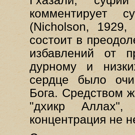
Гхазали, суфий
комментирует с
(Nicholson, 1929, 
состоит в преодол
избавлений от п
дурному и низки
сердце было очи
Бога. Средством 
"дхикр Аллах"
концентрация не н