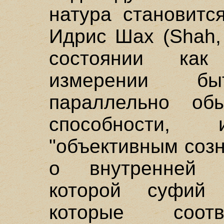
натура становитс
Идрис Шах (Shah,
состоянии как
измерении бы
параллельно обы
способности,
"объективным созн
о внутренней 
которой суфий 
которые соотв