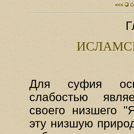
<<<
О
Г
ИСЛАМС
Для суфия осн
слабостью явля
своего низшего "
эту низшую природ