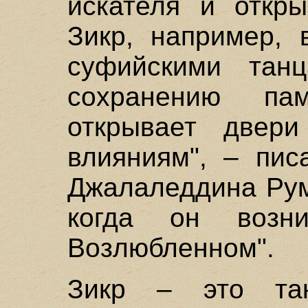
искателя и откры
Зикр, например, 
суфийскими тан
сохранению па
открывает двер
влияниям", – пис
Джалаледдина Рум
когда он возн
Возлюбленном".
Зикр – это та