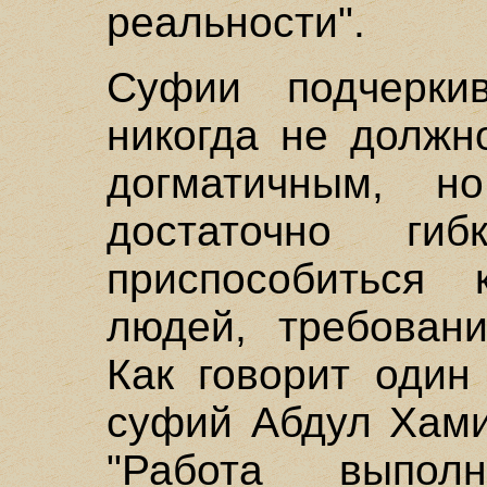
реальности".
Суфии подчерки
никогда не должн
догматичным, н
достаточно ги
приспособиться
людей, требован
Как говорит один
суфий Абдул Хамид
"Работа выпол