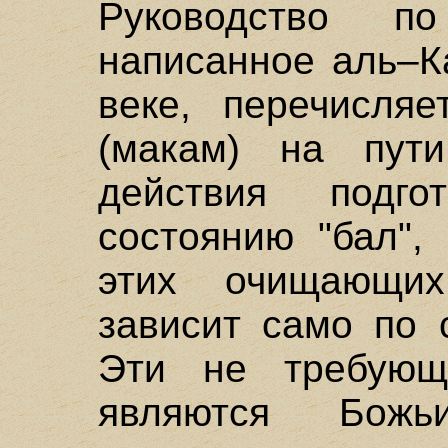
Руководство п
написанное аль–К
веке, перечисляе
(макам) на пут
действия подг
состоянию "бал",
этих очищающи
зависит само по 
Эти не требующ
являются Бож