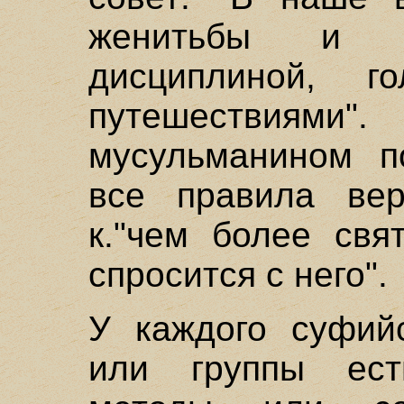
женитьбы и п
дисциплиной, г
путешествиями"
мусульманином п
все правила вер
к."чем более свя
спросится с него".
У каждого суфийс
или группы ест