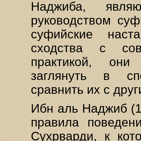
Наджиба, являю
руководством суф
суфийские наст
сходства с сов
практикой, он
заглянуть в с
сравнить их с дру
Ибн аль Наджиб (1
правила поведен
Сухрварди, к кот