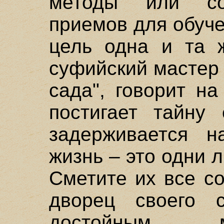
методы или соч
приемов для обуче
цель одна и та 
суфийский мастер 
сада", говорит на
постигает тайну 
задерживается н
жизнь – это одни 
Сметите их все со
дворец своего с
достойным м