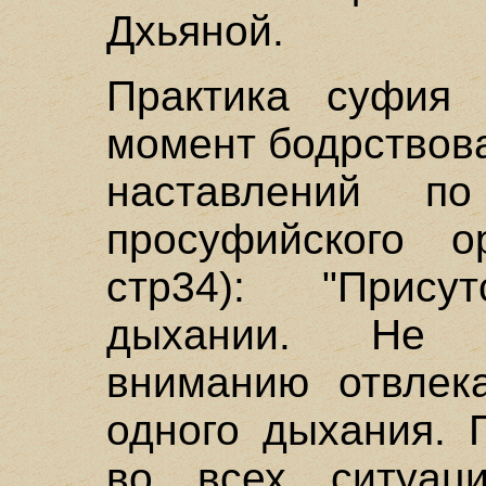
Дхьяной.
Практика суфия 
момент бодрствова
наставлений п
просуфийского о
стр34): "Прис
дыхании. Не 
вниманию отвлек
одного дыхания. 
во всех ситуаци