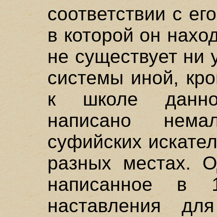
соответствии с ег
в которой он наход
не существует ни 
системы иной, кр
к школе данно
написано нема
суфийских искате
разных местах. О
написанное в 
наставления дл