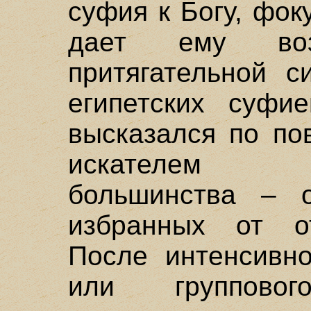
суфия к Богу, фок
дает ему воз
притягательной с
египетских суфи
высказался по по
искателем у
большинства – о
избранных от от
После интенсивно
или группово