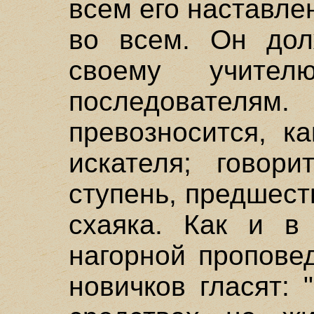
всем его наставле
во всем. Он дол
своему учите
последовате
превозносится, к
искателя; говори
ступень, предшес
схаяка. Как и в 
нагорной пропове
новичков гласят: 