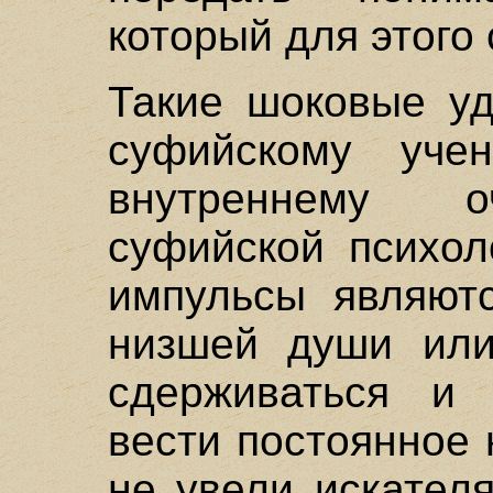
который для этого 
Такие шоковые уд
суфийскому уче
внутреннему о
суфийской психол
импульсы являют
низшей души или
сдерживаться и
вести постоянное
не увели искател