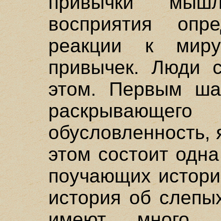
привычки мышле
восприятия опре
реакции к миру
привычек. Люди с
этом. Первым ша
раскрывающе
обусловленность, 
этом состоит одн
поучающих историй
история об слепы
имеют много с