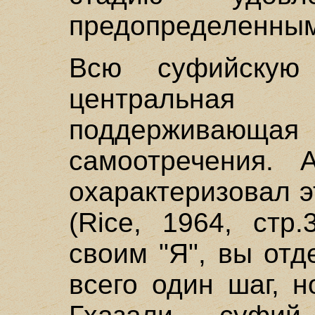
предопределенны
Всю суфийскую
центральна
поддерживающ
самоотречения.
охарактеризовал 
(Rice, 1964, стр
своим "Я", вы отд
всего один шаг, н