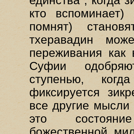
единства", когда зи
кто вспоминает) 
помнят) становя
тхеравадин може
переживания как 
Суфии одобряю
ступенью, когд
фиксируется зикр
все другие мысли
это состоян
божественной мил