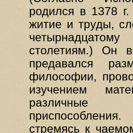
родился в 1378 г.
житие и труды, сл
четырнадцато
столетиям.) Он 
предавался ра
философии, прово
изучением мат
различные 
приспособления.
стремясь к чаемо