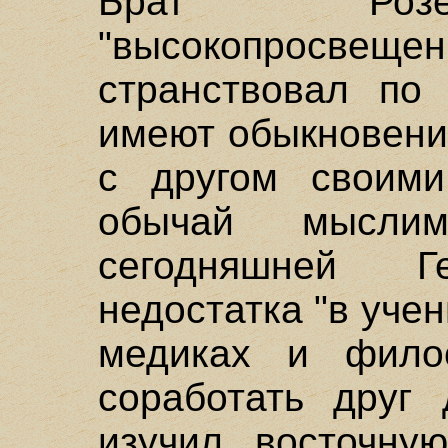
Брат Розе
"высокопросве
странствовал по 
имеют обыкновени
с другом своими
обычай мысли
сегодняшней 
недостатка "в учен
медиках и фило
соработать друг 
изучил восточну