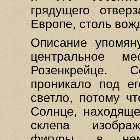
грядущего отвер
Европе, столь вож
Описание упомяну
центральное м
Розенкрейце. 
проникало под ег
светло, потому ч
Солнце, находяще
склепа изображ
фигуры, в не