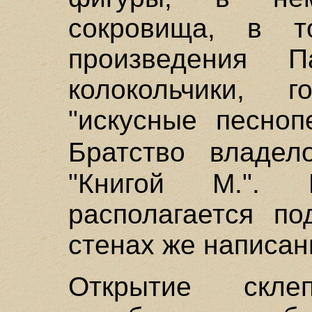
сокровища, в т
произведения П
колокольчики,
"искусные песноп
Братство владел
"Книгой М.". 
располагается по
стенах же написан
Открытие скл