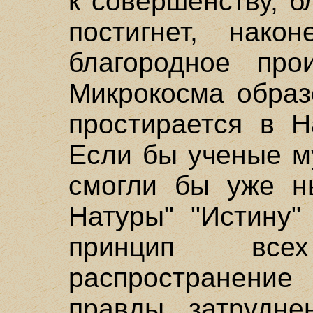
к совершенству, б
постигнет, нако
благородное про
Микрокосма образ
простирается в Н
Если бы ученые м
смогли бы уже ны
Натуры" "Истину"
принцип все
распространение 
правды затрудне