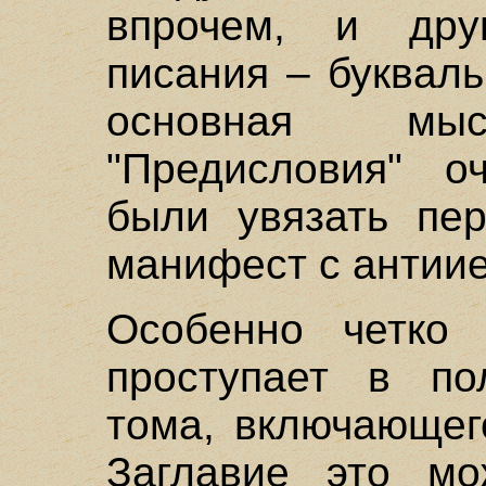
впрочем, и друг
писания – букваль
основная мы
"Предисловия" о
были увязать пер
манифест с антиие
Особенно четко 
проступает в по
тома, включающег
Заглавие это мо