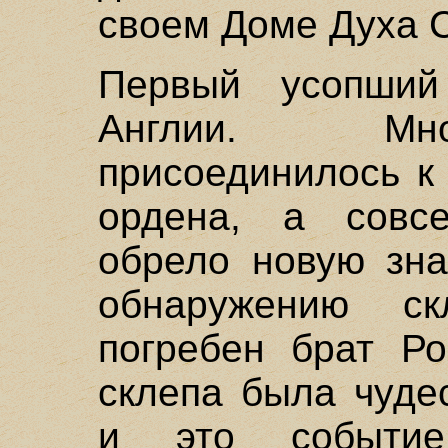
своем Доме Духа С
Первый усопши
Англии. Мно
присоединилось к
ордена, а совс
обрело новую зна
обнаружению с
погребен брат Ро
склепа была чуде
и это событие