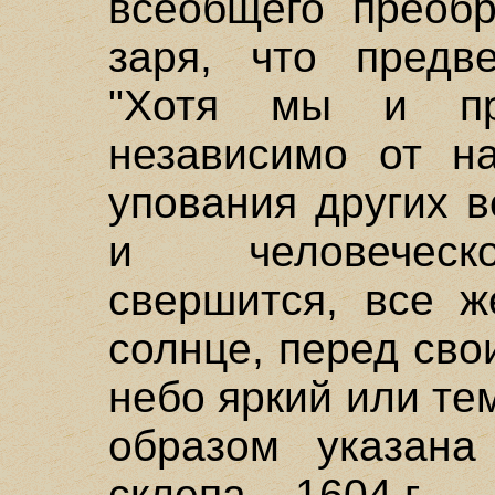
всеобщего преобр
заря, что предв
"Хотя мы и пр
независимо от н
упования других 
и человеческ
свершится, все ж
солнце, перед сво
небо яркий или те
образом указана
склепа – 1604 г.