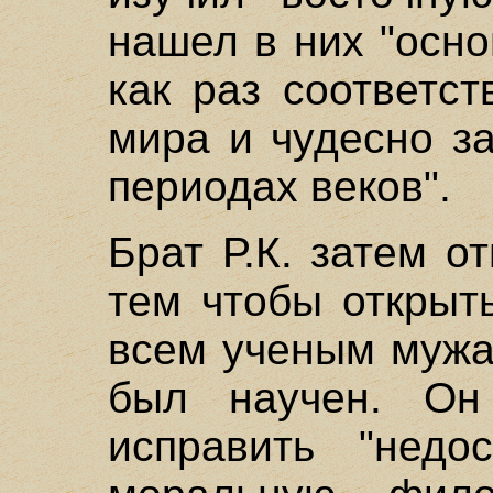
нашел в них "осно
как раз соответс
мира и чудесно з
периодах веков".
Брат Р.К. затем о
тем чтобы открыт
всем ученым мужа
был научен. Он
исправить "недо