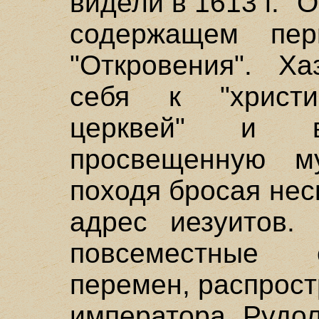
видели в 1613 г. "
содержащем пер
"Откровения". Ха
себя к "христи
церквей" и в
просвещенную му
походя бросая нес
адрес иезуитов.
повсеместные 
перемен, распрос
императора Рудол