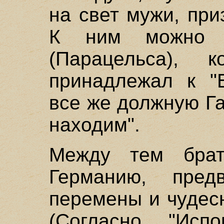
на свет мужи, при
К ним можно о
(Парацельса), 
принадлежал к "Б
все же должную Г
находим".
Между тем брат
Германию, предв
перемены и чудес
(Согласно "Испо