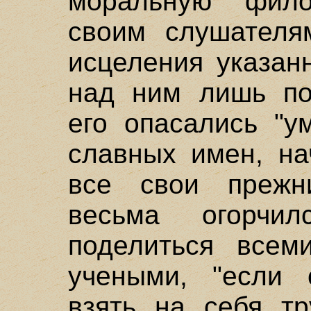
моральную фило
своим слушателя
исцеления указан
над ним лишь по
его опасались "у
славных имен, на
все свои прежн
весьма огорчил
поделиться всем
учеными, "если 
взять на себя тр