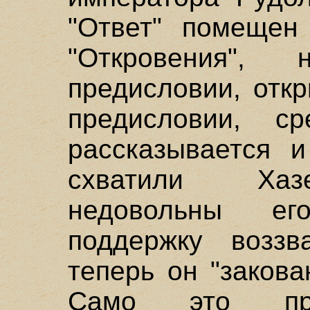
"Ответ" помещен
"Откровения",
предисловии, отк
предисловии, ср
рассказывается и
схватили Хаз
недовольны е
поддержку воззв
теперь он "закова
Само это пре