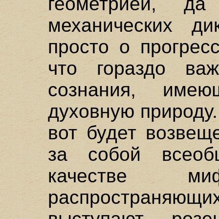
геометрией, да
механических ди
просто о прогрес
что гораздо важ
сознания, име
духовную природу
вот будет возвещ
за собой всео
качестве миф
распространяющ
выступают розен