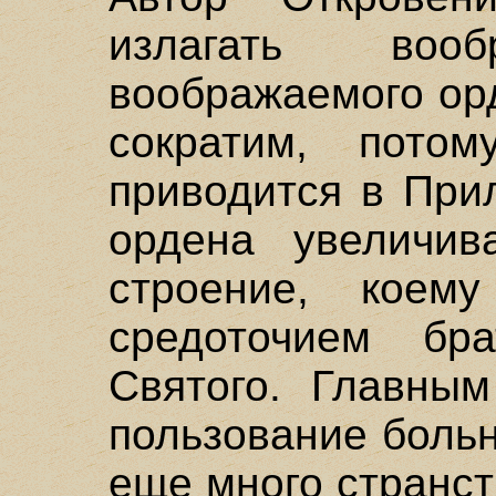
излагать воо
воображаемого ор
сократим, пото
приводится в При
ордена увеличив
строение, коем
средоточием бр
Святого. Главны
пользование больн
еще много странс