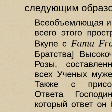
следующим образ
Всеобъемлющая и
всего этого прос
Fama Frat
Вкупе с
Братства] Высоко
Розы, составле
всех Ученых муже
Также с присов
Ответа Господи
который ответ он