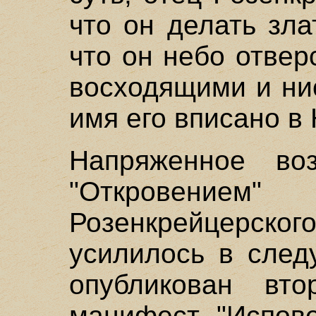
что он делать зла
что он небо отве
восходящими и ни
имя его вписано в 
Напряженное воз
"Откровением
Розенкрейцерског
усилилось в след
опубликован вто
манифест, "Испов