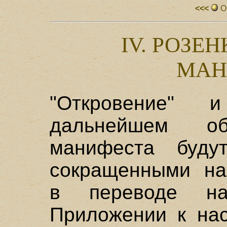
<<<
О
IV. РОЗЕ
МАН
"Откровение" 
дальнейшем об
манифеста буду
сокращенными наз
в переводе н
Приложении к нас