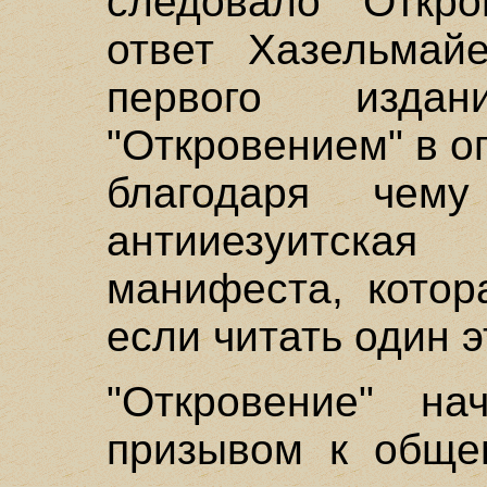
следовало "Откро
ответ Хазельмайе
первого изда
"Откровением" в о
благодаря чему
антииезуитск
манифеста, котор
если читать один э
"Откровение" на
призывом к обще