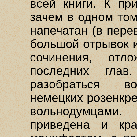
всей книги. К пр
зачем в одном то
напечатан (в пере
большой отрывок и
сочинения, от
последних глав,
разобраться в
немецких розенкр
вольнодумцам
приведена и кра