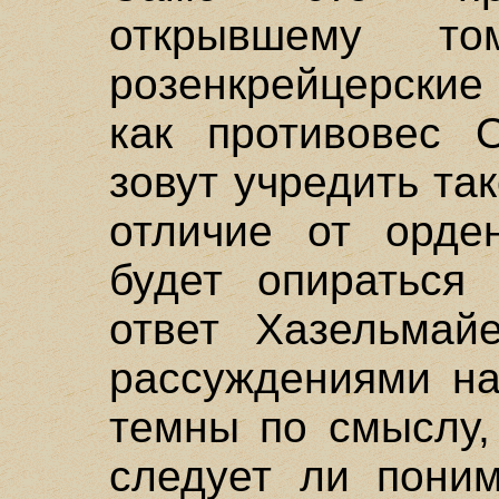
открывшему то
розенкрейцерски
как противовес 
зовут учредить так
отличие от орден
будет опираться
ответ Хазельмай
рассуждениями на
темны по смыслу,
следует ли поним