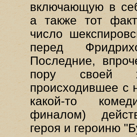
включающую в себ
а также тот факт
число шекспировс
перед Фридри
Последние, впроч
пору своей ж
происходившее с 
какой-то коме
финалом) дейст
героя и героиню "Б