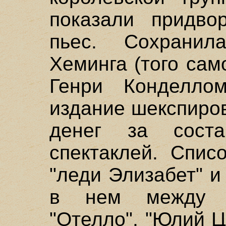
показали придво
пьес. Сохранил
Хеминга (того сам
Генри Конделло
издание шекспиров
денег за соста
спектаклей. Спис
"леди Элизабет" и
в нем между п
"Отелло", "Юлий Ц