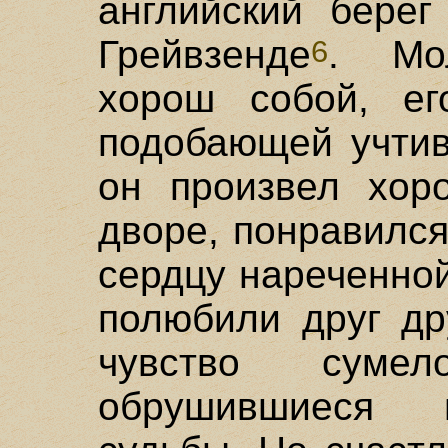
английский берег
Грейвзенде
. Мо
6
хорош собой, ег
подобающей учтив
он произвел хор
дворе, понравилс
сердцу нареченно
полюбили друг др
чувство суме
обрушившиеся 