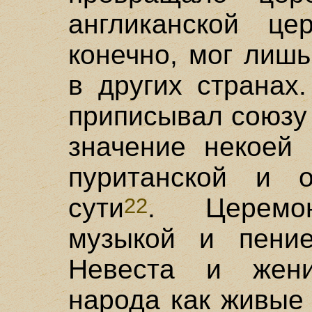
англиканской це
конечно, мог лишь
в других странах
приписывал союзу
значение некоей 
пуританской и 
сути
. Церемон
22
музыкой и пение
Невеста и жени
народа как живые