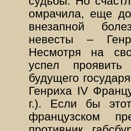
судьбы. Но счаст
омрачила, еще до
внезапной боле
невесты – Генр
Несмотря на сво
успел проявить 
будущего государя
Генриха IV Францу
г.). Если бы это
французском пр
противник габсбу