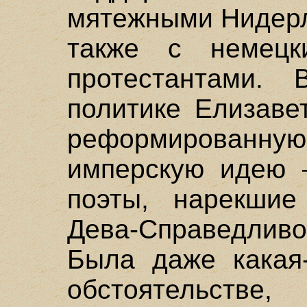
мятежными Нидерл
также с немецк
протестантами. 
политике Елизаве
реформированну
имперскую идею 
поэты, нарекши
Дева-Справедлив
Была даже какая-
обстоятельстве