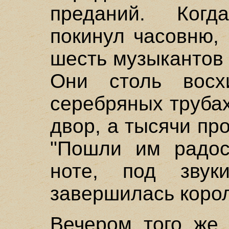
преданий. Ког
покинул часовню,
шесть музыкантов 
Они столь восх
серебряных трубах
двор, а тысячи пр
"Пошли им радост
ноте, под звук
завершилась корол
Вечером того же 