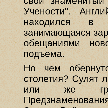
свой знаменитый 
Учености". Англ
находился в 
занимающаяся зар
обещаниями ново
подъема.
Но чем обернутс
столетия? Сулят 
или же гряд
Предзнаменовани