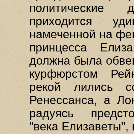
политические
приходится уд
намеченной на фев
принцесса Елиза
должна была обве
курфюрстом Рейн
рекой лились со
Ренессанса, а Ло
радуясь предст
"века Елизаветы",