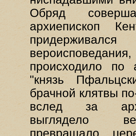
Обряд соверш
архиепископ Кен
придерживалс
вероисповеда
происходило по а
"князь Пфальцск
брачной клятвы по
вслед за архи
выглядело ве
превращало цер