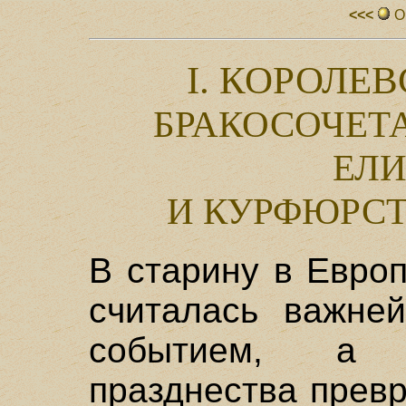
<<<
О
I. КОРОЛЕ
БРАКОСОЧЕТ
ЕЛ
И КУРФЮРС
В старину в Евро
считалась важне
событием, а 
празднества прев