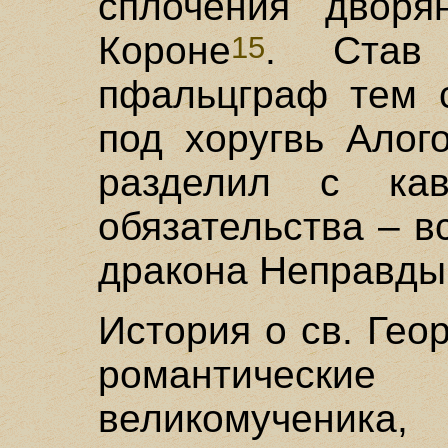
сплочения двор
Короне
. Став 
15
пфальцграф тем 
под хоругвь Алог
разделил с ка
обязательства – в
дракона Неправды
История о св. Гео
романтическ
великомученика