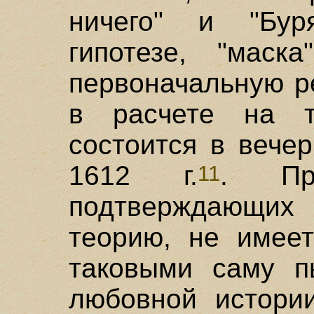
ничего" и "Бур
гипотезе, "маска"
первоначальную р
в расчете на т
состоится в вече
1612 г.
. Пря
11
подтверждающ
теорию, не имеет
таковыми саму п
любовной истори