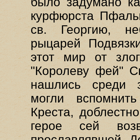
было задумано ка
курфюрста Пфальц
св. Георгию, не
рыцарей Подвязки
этот мир от злог
"Королеву фей" С
нашлись среди з
могли вспомнит
Креста, доблестн
герое сей возв
прославлявшей Де