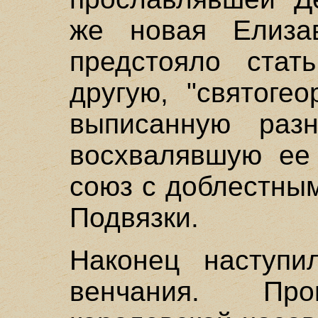
же новая Елизав
предстояло стать
другую, "святогео
выписанную раз
восхвалявшую ее
союз с доблестны
Подвязки.
Наконец наступи
венчания. Пр