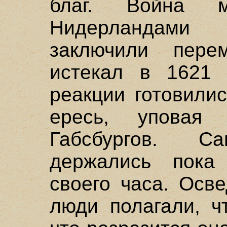
благ. Война 
Нидерландами
заключили пере
истекал в 1621 
реакции готовили
ересь, уповая
Габсбургов. 
держались пока
своего часа. Осв
люди полагали, ч