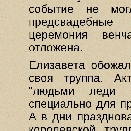
событие не мог
предсвадебные
церемония венч
отложена.
Елизавета обожал
своя труппа. Ак
"людьми леди 
специально для п
А в дни празднов
королевской труп