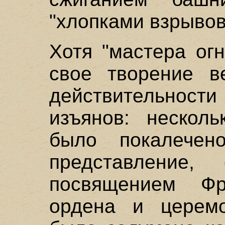
"хлопками взрывов
Хотя "мастера ог
свое творение в
действительности
изъянов: нескол
было покалечен
представление,
посвящением Ф
ордена и церемо