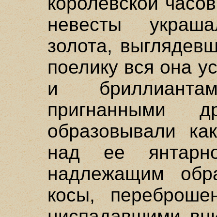
королевской часов
невесты украша
золота, выглядев
поелику вся она 
и бриллианта
пригнанными 
образовывали ка
над ее янтарно
надлежащим обр
косы, переброше
ниспадавшими вни