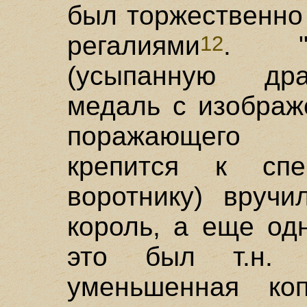
был торжественно
регалиями
. "Б
12
(усыпанную др
медаль с изображ
поражающего д
крепится к спе
воротнику) вруч
король, а еще одн
это был т.н. 
уменьшенная ко