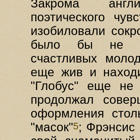
Закрома анг
поэтического чув
изобиловали сокр
было бы не р
счастливых моло
еще жив и находи
"Глобус" еще не 
продолжал соверш
оформления стол
"масок"
; Фрэнсис
5