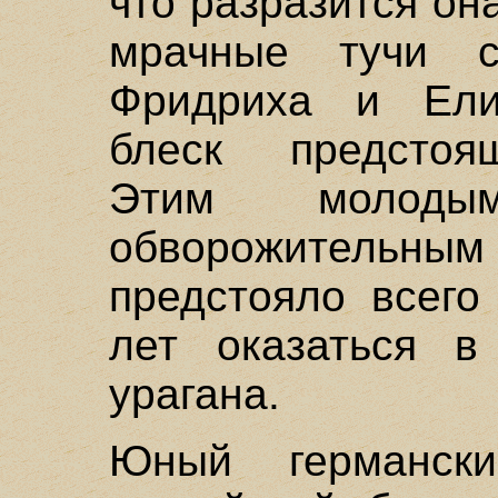
что разразится он
мрачные тучи с
Фридриха и Ели
блеск предстоящ
Этим молоды
обворожитель
предстояло всего
лет оказаться в
урагана.
Юный германск