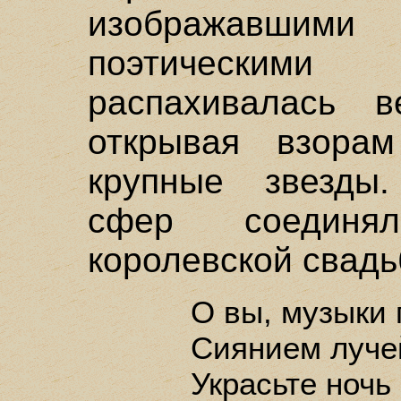
изображавшими
поэтическими
распахивалась в
открывая взора
крупные звезды
сфер соединя
королевской свад
О вы, музыки 
Сиянием луче
Украсьте ночь