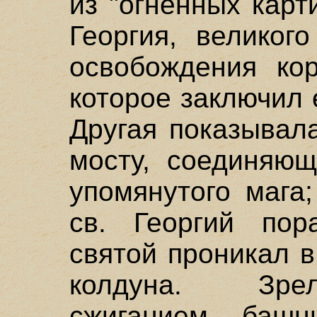
из "огненных карт
Георгия, великог
освобождения ко
которое заключил 
Другая показывал
мосту, соединяю
упомянутого мага
св. Георгий пор
святой проникал 
колдуна. Зре
сжиганием башн