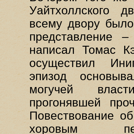
Уайтхоллского д
всему двору было
представление – 
написал Томас Кэ
осуществил Ини
эпизод основыв
могучей влас
прогонявшей про
Повествование о
хоровым пе