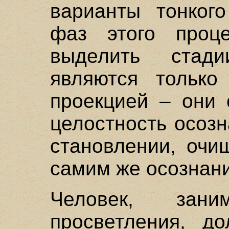
варианты тонког
фаз этого проц
выделить стад
являются только
проекцией – они 
целостность осоз
становлении, очи
самим же осознан
Человек, зани
просветления, д