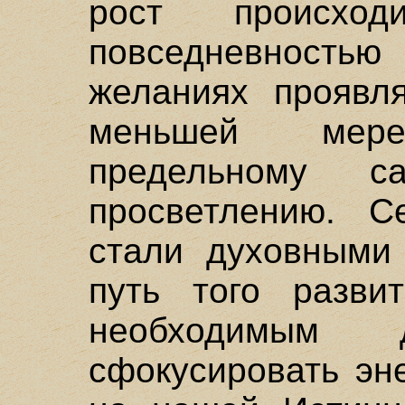
рост происход
повседневностью
желаниях проявл
меньшей мер
предельному с
просветлению. 
стали духовными 
путь того развит
необходимым 
сфокусировать эн