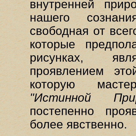
внутренней прир
нашего сознани
свободная от всег
которые предпол
рисунках, явл
проявлением это
которую маст
"Истинной Прир
постепенно проя
более явственно.