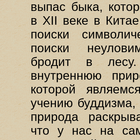
выпас быка, кото
в XII веке в Кита
поиски символич
поиски неулови
бродит в лесу.
внутреннюю прир
которой являемс
учению буддизма,
природа раскрыва
что у нас на са