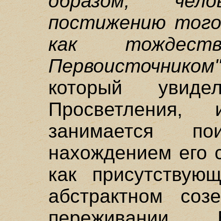
образом, чел
постижению того
как тождес
Первоисточником
который увиде
Просветления
занимается п
нахождением его 
как присутствую
абстрактном соз
переживании.