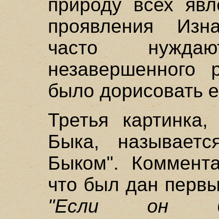
природу всех явл
проявления Изн
часто нужда
незавершенного 
было дорисовать ег
Третья картинка,
Быка, называетс
Быком". Коммента
что был дан первы
"Если он бу