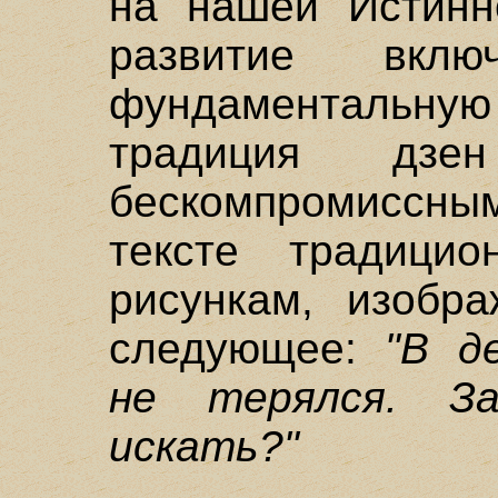
на нашей Истинн
развитие вк
фундаментальну
традиция дзе
бескомпромиссным
тексте традицио
рисункам, изобр
следующее:
"В д
не терялся. З
искать?"