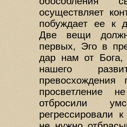
обособления с
осуществляет кон
побуждает ее к 
Две вещи должн
первых, Эго в пр
дар нам от Бога,
нашего разв
превосхождения п
просветление н
отбросили у
регрессировали к
не нужно отбрасы