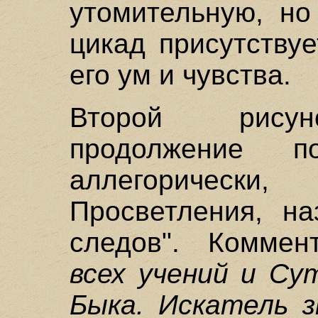
утомительную, но
цикад присутству
его ум и чувства.
Второй рисун
продолжение п
аллегорическ
Просветления, на
следов". Комме
всех учений и Су
Быка. Искатель з