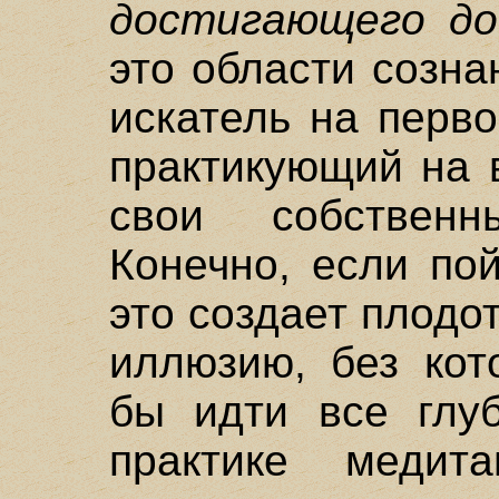
достигающего до
это области созна
искатель на перв
практикующий на 
свои собствен
Конечно, если по
это создает плод
иллюзию, без кот
бы идти все глу
практике медит