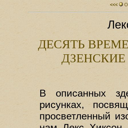
<<<
О
Лек
ДЕСЯТЬ ВРЕМ
ДЗЕНСКИЕ
В описанных зд
рисунках, посвя
просветленный изо
нам Лекс Хиксон,