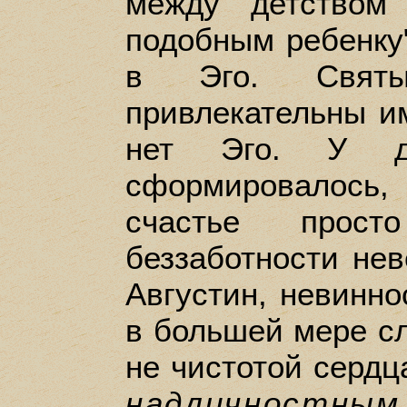
между детством
подобным ребенку"
в Эго. Свят
привлекательны им
нет Эго. У 
сформировалось
счастье прос
беззаботности нев
Августин, невинно
в большей мере сл
не чистотой сердц
надличностным