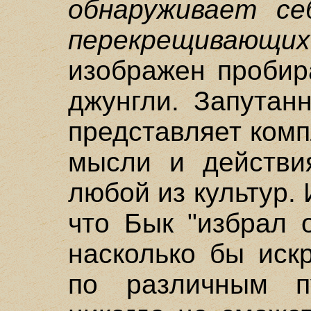
обнаруживает се
перекрещивающи
изображен пробир
джунгли. Запутан
представляет ком
мысли и действи
любой из культур.
что Бык "избрал 
насколько бы иск
по различным п