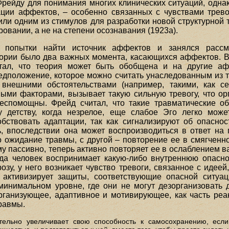
рейду для понимания многих клинических ситуаций, одна
ции аффектов, – особенно связанных с чувствами трево
или одним из стимулов для разработки новой структурной 
овании, а не на степени осознавания (1923а).
 попытки найти источник аффектов и занялся рассм
еории было два важных момента, касающихся аффектов. 
итал, что теория может быть обобщена и на другие аф
едположение, которое можно считать унаследованным из 
внешними обстоятельствами (например, такими, как с
ными факторами, вызывает такую сильную тревогу, что о
спомощны. Фрейд считал, что такие травматические обс
у детству, когда незрелое, еще слабое Эго легко може
ствовать адаптации, так как сигнализируют об опаснос
, впоследствии она может воспроизводиться в ответ на 
о ожидание травмы, с другой – повторение ее в смягченно
му пассивно, теперь активно повторяет ее в ослаблением в
когда человек воспринимает какую-либо внутреннюю опасн
озу, у него возникает чувство тревоги, связанное с идее
 активизирует защиты, соответствующие опасной ситуа
минимальном уровне, где они не могут дезорганизовать
рганизующее, адаптивное и мотивирующее, как часть реа
равмы.
тельно увеличивает свою способность к самосохранению, есл