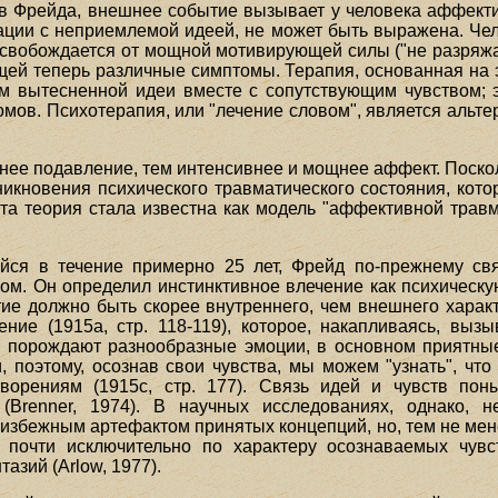
в Фрейда, внешнее событие вызывает у человека аффекти
ации с неприемлемой идеей, не может быть выражена. Чел
е освобождается от мощной мотивирующей силы ("не разряж
ей теперь различные симптомы. Терапия, основанная на 
м вытесненной идеи вместе с сопутствующим чувством; 
омов. Психотерапия, или "лечение словом", является альт
ьнее подавление, тем интенсивнее и мощнее аффект. Поск
икновения психического травматического состояния, котор
а теория стала известна как модель "аффективной травмы"
ейся в течение примерно 25 лет, Фрейд по-прежнему св
ом. Он определил инстинктивное влечение как психическу
тие должно быть скорее внутреннего, чем внешнего харак
ие (1915а, стр. 118-119), которое, накапливаясь, вызы
 порождают разнообразные эмоции, в основном приятные (
 поэтому, осознав свои чувства, мы можем "узнать", что
ворениям (1915с, стр. 177). Связь идей и чувств по
(Brenner, 1974). В научных исследованиях, однако, 
неизбежным артефактом принятых концепций, но, тем не ме
почти исключительно по характеру осознаваемых чув
азий (Arlow, 1977).