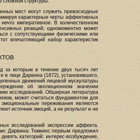
в сложной структуры.
нных мест могут служить превосходные
Суммируя характерные черты аффективных
 нечто императивное. В количественном
енсивных реакций; одномоментно может
ться с сопутствующими физическими или
тот впечатляющий набор характеристик
КТОВ
ед за которым в течение двух тысяч лет
 в лице Дарвина (1872), установившего,
еделенных движений лицевой мускулатуры
верждение об эволюционном значении
инию исследований. Обширная литература
веков, может считаться фундаментом для
и, эмоциональные переживания являются
яют источник эмоций, а не результат и не
ных исследований экспрессии аффекта.
езис Дарвина: Томкинс первым предложил
девять категорий: интерес-возбуждение,