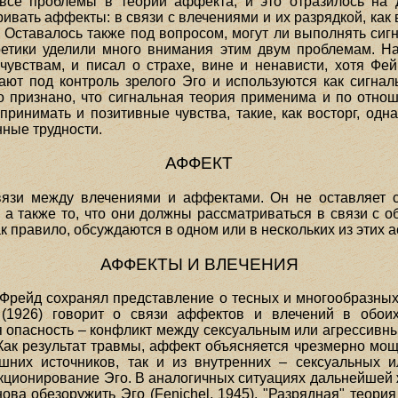
се проблемы в теории аффекта, и это отразилось на 
ивать аффекты: в связи с влечениями и их разрядкой, как 
и. Оставалось также под вопросом, могут ли выполнять си
етики уделили много внимания этим двум проблемам. На
увствам, и писал о страхе, вине и ненависти, хотя Фейни
ют под контроль зрелого Эго и используются как сигнал
ло признано, что сигнальная теория применима и по отн
принимать и позитивные чувства, такие, как восторг, одн
нные трудности.
АФФЕКТ
вязи между влечениями и аффектами. Он не оставляет 
а также то, что они должны рассматриваться в связи с
 правило, обсуждаются в одном или в нескольких из этих а
АФФЕКТЫ И ВЛЕЧЕНИЯ
в Фрейд сохранял представление о тесных и многообразны
1926) говорит о связи аффектов и влечений в обоих
я опасность – конфликт между сексуальным или агрессивн
 Как результат травмы, аффект объясняется чрезмерно мо
шних источников, так и из внутренних – сексуальных 
ционирование Эго. В аналогичных ситуациях дальнейшей ж
нова обезоружить Эго (Fenichel, 1945). "Разрядная" теор