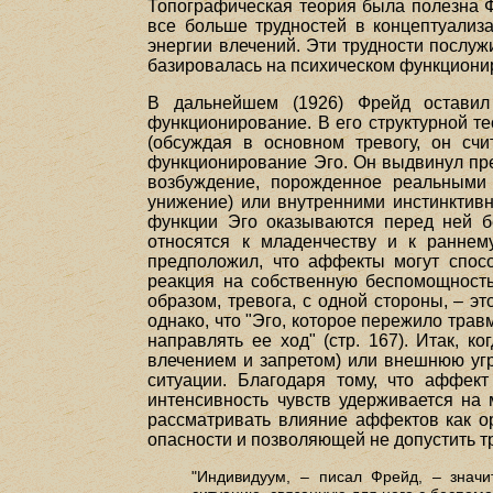
Топографическая теория была полезна Ф
все больше трудностей в концептуализа
энергии влечений. Эти трудности послуж
базировалась на психическом функционир
В дальнейшем (1926) Фрейд оставил
функционирование. В его структурной т
(обсуждая в основном тревогу, он сч
функционирование Эго. Он выдвинул пр
возбуждение, порожденное реальными 
унижение) или внутренними инстинктив
функции Эго оказываются перед ней бе
относятся к младенчеству и к раннем
предположил, что аффекты могут способ
реакция на собственную беспомощность
образом, тревога, с одной стороны, – эт
однако, что "Эго, которое пережило трав
направлять ее ход" (стр. 167). Итак, 
влечением и запретом) или внешнюю угр
ситуации. Благодаря тому, что аффект
интенсивность чувств удерживается на 
рассматривать влияние аффектов как о
опасности и позволяющей не допустить т
"Индивидуум, – писал Фрейд, – значи