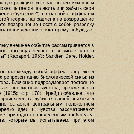
вную реакцию, которая по тем или иным
овек пытается подавить или забыть свой
ает возбуждение"), связанной с аффектом
этой теории, направлена на возвращение
это возвращение несет с собой разрядку
ернативой действию, к которому побуждает
ольку внешнее событие рассматривается в
ое, поглощая человека, вызывает у него
 (Rapaport, 1953; Sandier, Dare, Holder,
язывал между собой аффект, энергию и
ю репрезентацию биологической силы; из
тера. Влечение подразумевает постоянно
вает неприятные чувства, прежде всего
1915с, стр. 178). Фрейд добавляет, что
 происходит в глубинах нашей психики и
ныне остается центральным положением
нередко идеи и чувства рассматривают
нее, приводит к определенным проблемам.
ств, которые мы испытываем, при этом