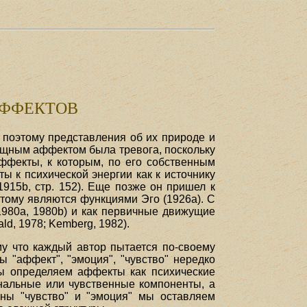
АФФЕКТОВ
поэтому представления об их природе и
ощным аффектом была тревога, поскольку
аффекты, к которым, по его собственным
 к психической энергии как к источнику
915b, стр. 152). Еще позже он пришел к
тому являются функциями Эго (1926а). С
1980a, 1980b) и как первичные движущие
d, 1978; Kemberg, 1982).
му что каждый автор пытается по-своему
 "аффект", "эмоция", "чувство" нередко
Мы определяем аффекты как психические
нальные или чувственные компоненты, а
ины "чувство" и "эмоция" мы оставляем