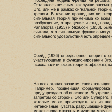
Последняя модель Фрейда не решила в
Оставалось неясным, как лучше рассматр
Эго, или же в рамках сигнальной теори
тревоги. В течение прошедших лет теор
сигнальная теория применима ко всем ч
возбуждение, отвращение и стыд попада
Рапапорта (1953) и Якобсон (1953), бы
считала, что сигнальную функцию могут 
сигнального удовольствия есть определе
Фрейд (1926) определенно говорит о с
участвующими в функционировании Эго, 
психоаналитических теориях аффекты, как
На всех этапах развития своих взглядо
Например, позднейшая формулировка (
предупреждает об опасности. Внутрення
запретом со стороны Эго или Суперэго.
которые могли происходить как из вне
интенсивные чувства, разрушающие функ
может снова отказать, и чувства могут с