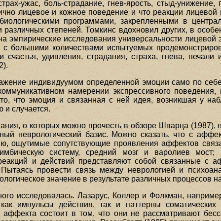
 страх-ужас, боль-страдание, гнев-ярость, стыд-унижение,
ично лицевое и кожное поведение и что реакции лицевой 
 биологическими программами, закрепленными в центра
различных степеней. Томкинс вдохновил других, в особен
 на эмпирические исследования универсальности лицевой 
я с большими количествами испытуемых продемонстриро
 счастья, удивления, страдания, страха, гнева, печали
).
ражение индивидуумом определенной эмоции само по себе 
 коммуникативном намерении экспрессивного поведения, 
 то, что эмоция и связанная с ней идея, возникшая у на
ю и случается.
ния, о которых можно прочесть в обзоре Шварца (1987),
ый неврологический базис. Можно сказать, что с аффе
ию, ощутимые сопутствующие проявления аффектов связ
лимбическую систему, средний мозг и варолиев мост;
 реакций и действий представляют собой связанные с а
 Пытаясь провести связь между неврологией и психоана
ологическое значение в результате различных процессов н
ого исследовалась. Лазарус, Коллер и Фолкман, например,
как импульсы действия, так и паттерны соматических 
 аффекта состоит в том, что они не рассматривают бесс