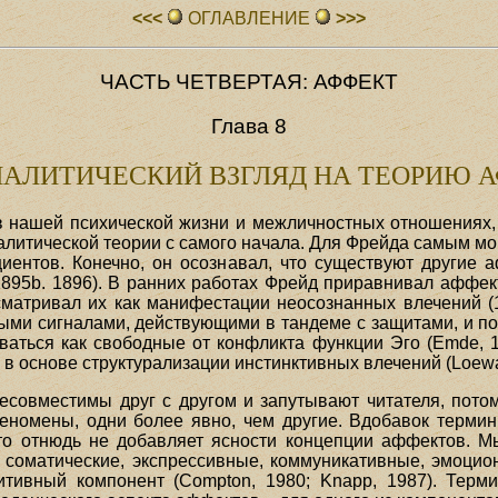
<<<
ОГЛАВЛЕHИЕ
>>>
ЧАСТЬ ЧЕТВЕРТАЯ: АФФЕКТ
Глава 8
АЛИТИЧЕСКИЙ ВЗГЛЯД
НА ТЕОРИЮ 
 нашей психической жизни и межличностных отношениях, 
литической теории с самого начала. Для Фрейда самым м
ентов. Конечно, он осознавал, что существуют другие 
895b. 1896). В ранних работах Фрейд приравнивал аффекты
сматривал их как манифестации неосознанных влечений (1
ными сигналами, действующими в тандеме с защитами, и по
аться как свободные от конфликта функции Эго (Emde, 
в основе структурализации инстинктивных влечений (Loewal
совместимы друг с другом и запутывают читателя, пото
номены, одни более явно, чем другие. Вдобавок термины
то отнюдь не добавляет ясности концепции аффектов. 
 соматические, экспрессивные, коммуникативные, эмоцио
тивный компонент (Compton, 1980; Knapp, 1987). Терм