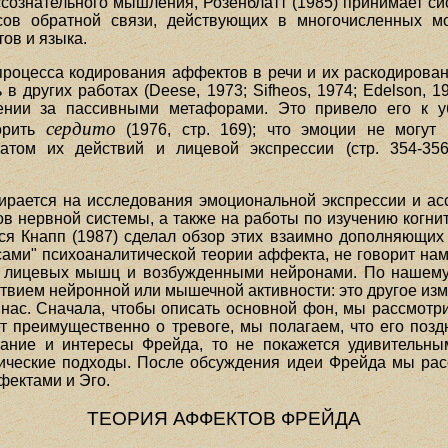
ссознательного мышления, Розенблатт (1985) принимает с
сов обратной связи, действующих в многочисленных мо
ов и языка.
процесса кодирования аффектов в речи и их раскодирова
 в других работах (Deese, 1973; Sifheos, 1974; Edelson, 
ении за пассивными метафорами. Это привело его к у
сердито
ворить
(1976, стр. 169); что эмоции не могут 
атом их действий и лицевой экспрессии (стр. 354-356
ирается на исследования эмоциональной экспрессии и ас
в нервной системы, а также на работы по изучению когнит
 Кнапп (1987) сделал обзор этих взаимно дополняющих д
сами" психоаналитической теории аффекта, не говорит нам
и лицевых мышц и возбужденными нейронами. По нашему 
твием нейронной или мышечной активности: это другое изм
нас. Сначала, чтобы описать основной фон, мы рассмот
ет преимущественно о тревоге, мы полагаем, что его позд
вание и интересы Фрейда, то не покажется удивительны
гические подходы. После обсуждения идеи Фрейда мы р
фектами и Эго.
ТЕОРИЯ АФФЕКТОВ ФРЕЙДА