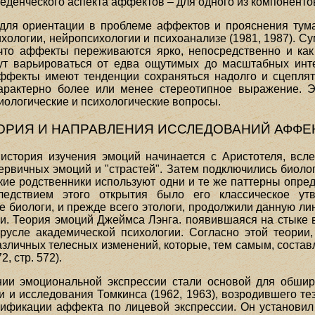
еденческого аспекта аффектов – для одного из компоненто
для ориентации в проблеме аффектов и прояснения тума
ихологии, нейропсихологии и психоанализе (1981, 1987). 
 что аффекты переживаются ярко, непосредственно и как
т варьироваться от едва ощутимых до масштабных инт
ффекты имеют тенденции сохраняться надолго и сцепля
арактерно более или менее стереотипное выражение. Э
ологические и психологические вопросы.
ОРИЯ И НАПРАВЛЕНИЯ ИССЛЕДОВАНИЙ АФФЕ
 история изучения эмоций начинается с Аристотеля, всл
рвичных эмоций и "страстей". Затем подключились биологи
ские родственники используют одни и те же паттерны опр
едствием этого открытия было его классическое ут
 биологи, и прежде всего этологи, продолжили данную л
ии. Теория эмоций Джеймса Лэнга. появившаяся на стыке 
русле академической психологии. Согласно этой теори
зличных телесных изменений, которые, тем самым, составл
, стр. 572).
ии эмоциональной экспрессии стали основой для обшир
 и исследования Томкинса (1962, 1963), возродившего т
фикации аффекта по лицевой экспрессии. Он установил 