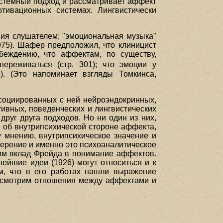
истемный подход и рассматривает аффект
тивационных системах. Лингвистически
ния слушателем; "эмоциональная музыка"
1975). Шафер предположил, что клиницист
беждению, что аффектам, по существу,
переживаться (стр. 301); что эмоции у
). (Это напоминает взгляды Томкинса,
социированных с ней нейроэндокринных,
ивных, поведенческих и лингвистических
руг друга подходов. Но ни один из них,
 об внутрипсихической стороне аффекта,
мнению, внутрипсихическое значение и
ерение и именно это психоаналитическое
рим вклад Фрейда в понимание аффектов.
нейшие идеи (1926) могут относиться и к
м, что в его работах нашли выражение
ассмотрим отношения между аффектами и