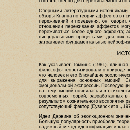
соответственно для переживаемого и пов
Опорными литературными источниками 
обзоры Кнаппа по теории аффектов в пс
переживаний и поведения, он говорит,
отношении переживания аффектов могу
переживаться более одного аффекта; а
висцеральными процессами; для них х
затрагивает фундаментальные нейрофизи
ИСТ
Как указывает Томкинс (1981), длинная
философы теоретизировали о природе пе
что человек и его ближайшие зоологиче
для выражения основных эмоций. Сл
эмоциональной экспрессии. Последующие
на тему эмоций появилась и в психолог
современных теорий, разработанных в 
результатом сознательного восприятия ра
сопутствующий фактор (Eysenck et al., 1972
Идеи Дарвина об эволюционном значен
Большую популярность приобрели теории
надежный метод идентификации и класси