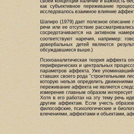
своей концепции наличие и важность бе
как субъективное переживание процес
исследовалось взаимное влияние аффект
Шапиро (1979) дает полезное описание 
речи или ее отсутствие рассматривались
сосредотачивается на активном намер
соответствуют наречия, например: го
довербальных детей являются результ
обсуждавшиеся выше.)
Психоаналитическая теория аффекта оп
периферических и центральных процессо
параметров аффекта. Уже упоминавшийся
ставших своего рода "строительными ле
которую нельзя определить движениям
переживание аффекта не является следс
измерение главным образом интересует 
Хотя в его работах на эту тему речь ид
другим аффектам. Если учесть образо
философские, психологические и биоло
влечениями, аффектами и объектами, аф