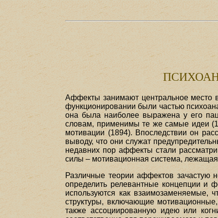
ПСИХОАН
Аффекты занимают центральное место в
функционировании были частью психоана
она была наиболее выражена у его паци
словам, применимы те же самые идеи (1
мотивации (1894). Впоследствии он рас
выводу, что они служат предупредитель
недавних пор аффекты стали рассматрив
силы – мотивационная система, лежащая 
Различные теории аффектов зачастую не
определить релевантные концепции и фе
используются как взаимозаменяемые, ч
структуры, включающие мотивационные,
также ассоциированную идею или когни