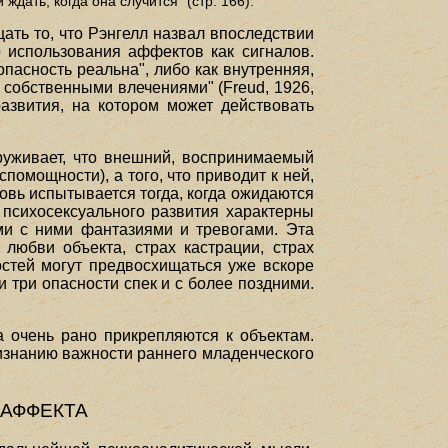
ждать, когда она случится" (стр. 166).
ать то, что Рэнгелл назвал впоследствии
о использования аффектов как сигналов.
пасность реальна", либо как внутренняя,
 собственными влечениями" (Freud, 1926,
развития, на котором может действовать
руживает, что внешний, воспринимаемый
помощности), а того, что приводит к ней,
вновь испытывается тогда, когда ожидаются
и психосексуального развития характерны
ми с ними фантазиями и тревогами. Эта
 любви объекта, страх кастрации, страх
остей могут предвосхищаться уже вскоре
и три опасности спек и с более поздними.
 очень рано прикрепляются к объектам.
ризнанию важности раннего младенческого
АФФЕКТА