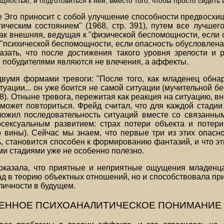
остью, и подготовиться к ней, вместо того, чтобы просто сидеть и 
е Эго приносит с собой улучшение способности предвосхищ
еским состоянием" (1968, стр. 391), путем все лучшег
ак внешняя, ведущая к "физической беспомощности, если о
"психической беспомощности, если опасность обусловлена
азать, что после достижения такого уровня зрелости и 
 побудителями являются не влечения, а аффекты.
вумя формами тревоги: "После того, как младенец обна
уации... он уже боится не самой ситуации (мучительной бес
138). Отныне тревога, пережитая как реакция на ситуацию, 
 может повториться. Фрейд считал, что для каждой стади
ложил последовательность ситуаций вместе со связанны
сексуальным развитием: страх потери объекта и потери
о вины). Сейчас мы знаем, что первые три из этих опасн
ь, становится способен к формированию фантазий, и что эт
и стадиями уже не особенно полезно.
казала, что приятные и неприятные ощущения младенца
ад в теорию объектных отношений, но и способствовала п
личности в будущем.
ЕННОЕ ПСИХОАНАЛИТИЧЕСКОЕ ПОНИМАНИЕ 