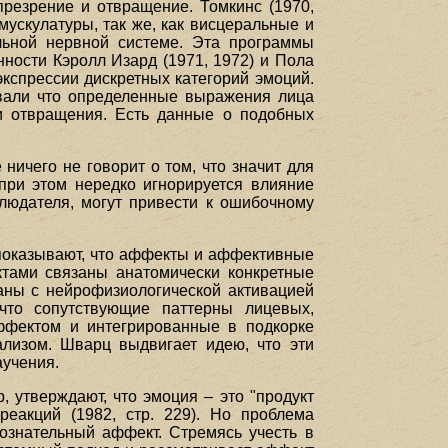
 презрение и отвращение. Томкинс (1970,
мускулатуры, так же, как висцеральные и
льной нервной системе. Эта программы
ности Кэролл Изард (1971, 1972) и Пола
экспрессии дискретных категорий эмоций.
вали что определенные выражения лица
 и отвращения. Есть данные о подобных
ничего не говорит о том, что значит для
при этом нередко игнорируется влияние
блюдателя, могут привести к ошибочному
 показывают, что аффекты и аффективные
ктами связаны анатомически конкретные
аны с нейрофизиологической активацией
 что сопутствующие паттерны лицевых,
ффектом и интегрированные в подкорке
лизом. Шварц выдвигает идею, что эти
аучения.
 утверждают, что эмоция – это "продукт
реакций (1982, стр. 229). Но проблема
ознательный аффект. Стремясь учесть в