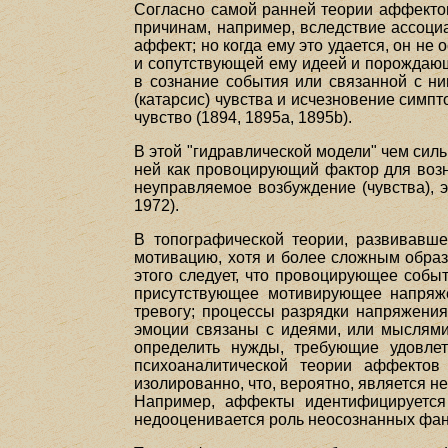
Согласно самой ранней теории аффекто
причинам, например, вследствие ассоци
аффект; но когда ему это удается, он н
и сопутствующей ему идеей и порождающ
в сознание события или связанной с ни
(катарсис) чувства и исчезновение симпт
чувство (1894, 1895а, 1895b).
В этой "гидравлической модели" чем сил
ней как провоцирующий фактор для возн
неуправляемое возбуждение (чувства), эт
1972).
В топографической теории, развивавш
мотивацию, хотя и более сложным образ
этого следует, что провоцирующее собы
присутствующее мотивирующее напряжен
тревогу; процессы разрядки напряжения
эмоции связаны с идеями, или мыслями,
определить нужды, требующие удовлет
психоаналитической теории аффектов 
изолированно, что, вероятно, является 
Например, аффекты идентифицируется 
недооценивается роль неосознанных фант