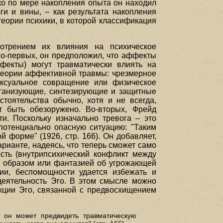
ко по мере накопления опыта он находил
ги и вины, – как результата накопления
теории психики, в которой классификация
отрением их влияния на психическое
Во-первых, он предположил, что аффекты
фекты) могут травматически влиять на
теории аффективной травмы: чрезмерное
ексуальное совращение или физическое
рганизующие, синтезирующие и защитные
тоятельства обычно, хотя и не всегда,
т быть обезоружено. Во-вторых, Фрейд
ти. Поскольку изначально тревога – это
потенциально опасную ситуацию: "Таким
й форме" (1926, стр. 166). Он добавляет,
арианте, надеясь, что теперь сможет само
ость (внутрипсихический конфликт между
й, образом или фантазией об угрожающей
ции, беспомощности удается избежать и
 деятельность Эго. В этом смысле можно
кции Эго, связанной с предвосхищением
и он может предвидеть травматическую