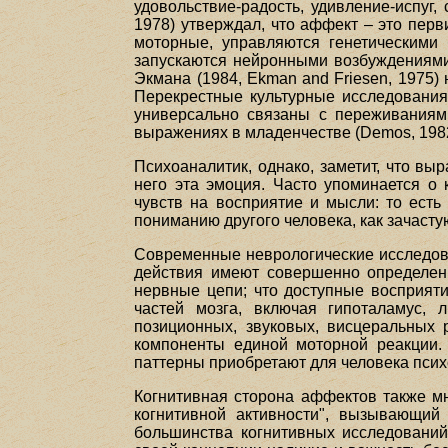
удовольствие-радость, удивление-испуг,
1978) утверждал, что аффект – это перв
моторные, управляются генетическими
запускаются нейронными возбуждениями 
Экмана (1984, Ekman and Friesen, 1975)
Перекрестные культурные исследовани
универсально связаны с переживаниями
выражениях в младенчестве (Demos, 1982
Психоаналитик, однако, заметит, что вы
него эта эмоция. Часто упоминается о
чувств на восприятие и мысли: то есть
пониманию другого человека, как зачасту
Современные неврологические исследова
действия имеют совершенно определенн
нервные цепи; что доступные восприят
частей мозга, включая гипоталамус, 
позиционных, звуковых, висцеральных
компоненты единой моторной реакции.
паттерны приобретают для человека псих
Когнитивная сторона аффектов также мн
когнитивной активности", вызывающий 
большинства когнитивных исследований