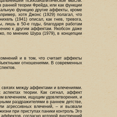
дальнейшей психоаналитической мысли.
в ранней теории Фрейда, или как функции
гнальную функцию другие аффекты, кроме
пример, хотя Джонс (1929) полагал, что
хель (1941) описал, как гнев, тревога,
ы, лишь в 50-е годы, благодаря работам
ошению к другим аффектам. Якобсон даже
ако, по мнению Шура (1979), в концепции
сомнений и в том, что считает аффекты
 объектными отношениями. В современных
спектов.
х связях между аффектами и влечениями.
 аспектах теории. Как сигнал, аффект
ым влечением, ищущим удовлетворения, и
щными раздражителями в раннем детстве,
или агрессивных влечений, – и вызвали
изни при приступах паники контроль Эго
ия аффектов, согласно которой внутренний