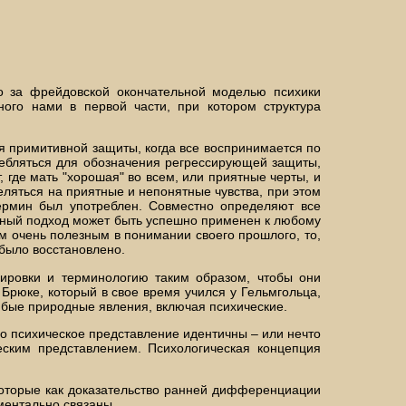
то за фрейдовской окончательной моделью психики
ного нами в первой части, при котором структура
ия примитивной защиты, когда все воспринимается по
ребляться для обозначения регрессирующей защиты,
 где мать "хорошая" во всем, или приятные черты, и
еляться на приятные и непонятные чувства, при этом
термин был употреблен. Совместно определяют все
обный подход может быть успешно применен к любому
ом очень полезным в понимании своего прошлого, то,
 было восстановлено.
ировки и терминологию таким образом, чтобы они
Брюке, который в свое время учился у Гельмгольца,
юбые природные явления, включая психические.
его психическое представление идентичны – или нечто
еским представлением. Психологическая концепция
которые как доказательство ранней дифференциации
ментально связаны.