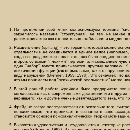
На протяжении всей книги мы используем термины "сист
закрепилось название "структурная", ее тем не менее 
рассматривается как относительно стабильная и медленн
Расщепление (splitting) – это термин, который можно испо
отдельности и не соединяется в единое целое (например
когда все разделяется после того, как было соединено вме
второй, со всеми "плохими" чертами, или смешанные чувст
один "набор" чувств приписывается другому человеку. 
психические функции (как нормальные, так и с нарушения
виду нарушений (Brenner, 1959, 1979). Это означает, что
что мы понимаем под "психической реальностью" могло нико
В этой ранней работе Фрейдом была предпринята попыт
согласовывались с современными достижениями в других н
верившего, как и другие ученые девятнадцатого века, что
Фрейд не всегда последователен относительно того, считае
непсихическое, что проникает в сознание в виде ассоц
становится основой психоаналитической теории мотивации.
Выражения удовольствия и неудовольствия некоторые рас
влечений (Brenner, 1982). В настоящее время можно утвер