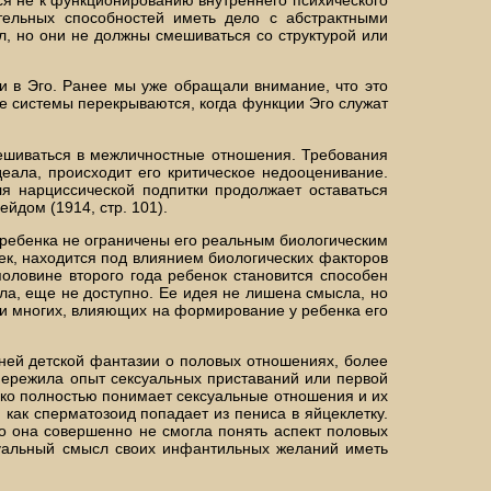
ательных способностей иметь дело с абстрактными
, но они не должны смешиваться со структурой или
и в Эго. Ранее мы уже обращали внимание, что это
две системы перекрываются, когда функции Эго служат
мешиваться в межличностные отношения. Требования
еала, происходит его критическое недооценивание.
ля нарциссической подпитки продолжает оставаться
ейдом (1914, стр. 101).
 ребенка не ограничены его реальным биологическим
чек, находится под влиянием биологических факторов
половине второго года ребенок становится способен
ла, еще не доступно. Ее идея не лишена смысла, но
и многих, влияющих на формирование у ребенка его
нней детской фантазии о половых отношениях, более
пережила опыт сексуальных приставаний или первой
едко полностью понимает сексуальные отношения и их
как сперматозоид попадает из пениса в яйцеклетку.
о она совершенно не смогла понять аспект половых
суальный смысл своих инфантильных желаний иметь