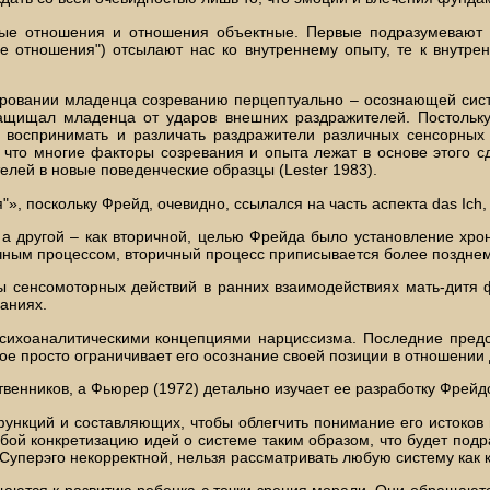
ные отношения и отношения объектные. Первые подразумевают
 отношения") отсылают нас ко внутреннему опыту, те к внутре
ровании младенца созреванию перцептуально – осознающей сист
защищал младенца от ударов внешних раздражителей. Постольку
 воспринимать и различать раздражители различных сенсорных
что многие факторы созревания и опыта лежат в основе этого сдв
лей в новые поведенческие образцы (Lester 1983).
 поскольку Фрейд, очевидно, ссылался на часть аспекта das Ich, а
 другой – как вторичной, целью Фрейда было установление хроно
ным процессом, вторичный процесс приписывается более позднему
ны сенсомоторных действий в ранних взаимодействиях мать-дитя 
ваниях.
 психоаналитическими концепциями нарциссизма. Последние предс
ое просто ограничивает его осознание своей позиции в отношении д
твенников, а Фьюрер (1972) детально изучает ее разработку Фрейд
ункций и составляющих, чтобы облегчить понимание его истоков и
бой конкретизацию идей о системе таким образом, что будет под
Суперэго некорректной, нельзя рассматривать любую систему как 
ащаются к развитию ребенка с точки зрения морали. Они обращают