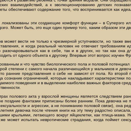
етских взаимодействий, а к эволюционированию детских познав
ты обеспечивают содержание того, что воспринимается как идеал
 локализованы эти создающие комфорт функции – в Суперэго ил
ерэго. Может быть, это еще один пример того, каким образом эти 
 может вести не только к чрезмерной уступчивости, но также в
тавления, и когда реальный человек не отвечает требованиям ид
разочаровываться как в себе, так и в других, но так как она д
одить от одного объекта к другому. Впервые этот вопрос изучен Фр
рованным и что чувство биологического пола и половой потенциал
торой степени с самого начала различающийся у мальчиков и дево
что ранние представления о себе не зависят от пола. Ко второй 
да сознание ограничений, которые накладывают характеристики по
даемого поведения и в выделении наиболее важных факторов сред
твенности.
страх полового акта у взрослой женщины является следствием ра
лее поздние фантазии приписаны более ранним. Пока девочка не 
сексуальности и агрессии, а не пониманию половой связи), она р
тняя девочка после чтения книги на эту тему радостно описала, 
шими крыльями, летающего вокруг яйцеклетки, как птица-мама. Н
 же может испытать невротические страдания, когда поймет сек