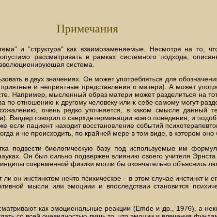
Примечания
ема" и "структура" как взаимозаменяемые. Несмотря на то, ч
допустимо рассматривать в рамках системного подхода, описан
о эволюционирующая система.
льзовать в двух значениях. Он может употребляться для обозначен
, приятные и неприятные представления о матери). А может упот
сте. Например, мысленный образ матери может разделиться на тот,
ва по отношению к другому человеку или к себе самому могут разд
К сожалению, очень редко уточняется, в каком смысле данный 
ми). Вэлдер говорил о сверхдетерминации всего поведения, и под
 даже если пациент находит восстановление событий психотерапевт
гда и не происходить, по крайней мере в том виде, в котором оно
ка подвести биологическую базу под используемые им формул
ауках. Он был сильно подвержен влиянию своего учителя Эрнста 
 принципы современной физики могли бы окончательно объяснить л
т ли он инстинктом нечто психическое – в этом случае инстинкт и 
иативной мысли или эмоциии и впоследствии становится психич
сматривают как эмоциональные реакции (Emde и др., 1976), а не
ждать со всей очевидностью лишь то, что эмоции и влечения фунда