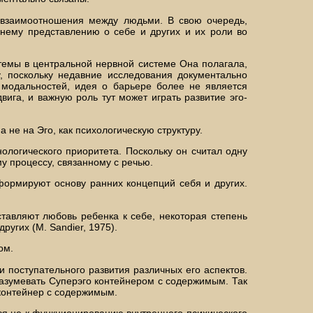
 взаимоотношения между людьми. В свою очередь,
ннему представлению о себе и других и их роли во
емы в центральной нервной системе Она полагала,
, поскольку недавние исследования документально
 модальностей, идея о барьере более не является
ига, и важную роль тут может играть развитие эго-
 не на Эго, как психологическую структуру.
логического приоритета. Поскольку он считал одну
 процессу, связанному с речью.
формируют основу ранних концепций себя и других.
тавляют любовь ребенка к себе, некоторая степень
ругих (М. Sandier, 1975).
ом.
 поступательного развития различных его аспектов.
разумевать Суперэго контейнером с содержимым. Так
контейнер с содержимым.
ся не к функционированию внутреннего психического