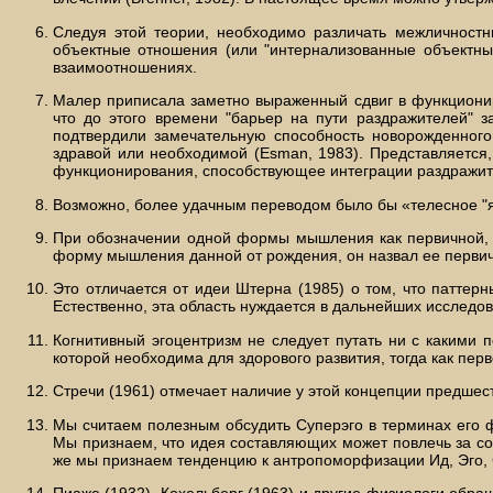
Следуя этой теории, необходимо различать межличност
объектные отношения (или "интернализованные объектные
взаимоотношениях.
Малер приписала заметно выраженный сдвиг в функциони
что до этого времени "барьер на пути раздражителей" 
подтвердили замечательную способность новорожденного
здравой или необходимой (Esman, 1983). Представляется, 
функционирования, способствующее интеграции раздражите
Возможно, более удачным переводом было бы «телесное "я"»,
При обозначении одной формы мышления как первичной, а
форму мышления данной от рождения, он назвал ее первич
Это отличается от идеи Штерна (1985) о том, что паттер
Естественно, эта область нуждается в дальнейших исследо
Когнитивный эгоцентризм не следует путать ни с какими
которой необходима для здорового развития, тогда как перв
Стречи (1961) отмечает наличие у этой концепции предшес
Мы считаем полезным обсудить Суперэго в терминах его ф
Мы признаем, что идея составляющих может повлечь за со
же мы признаем тенденцию к антропоморфизации Ид, Эго, 
Пиаже (1932), Кохельберг (1963) и другие физиологи обр