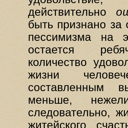
действительно
о
быть признано за
пессимизма на э
остается ребя
количество удово
жизни челове
составленным в
меньше, неже
следовательно, жи
житейского счаст