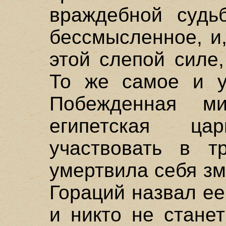
враждебной судьб
бессмысленное, и
этой слепой силе,
То же самое и у
Побежденная м
египетская ц
участвовать в т
умертвила себя з
Гораций назвал ее
и никто не стане