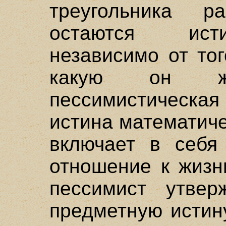
треугольника 
остаются ист
независимо от тог
какую он ж
пессимистическая
истина математич
включает в себя 
отношение к жизн
пессимист утвер
предметную истину