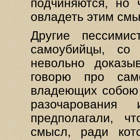
подчиняются, но 
овладеть этим см
Другие пессимис
самоубийцы, со
невольно доказы
говорю про само
владеющих собою 
разочарования
предполагали, ч
смысл, ради кото