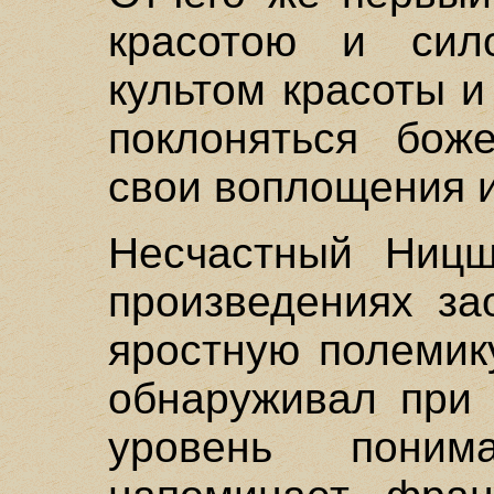
красотою и сил
культом красоты и
поклоняться бож
свои воплощения и
Несчастный Ницш
произведениях за
яростную полемик
обнаруживал при 
уровень поним