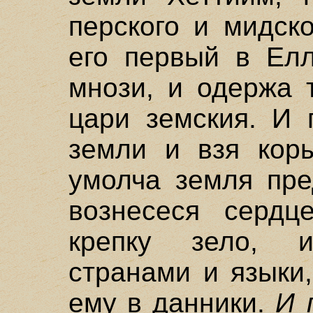
перского и мидск
его первый в Елл
мнози, и одержа 
цари земския. И 
земли и взя коры
умолча земля пре
вознесеся сердц
крепку зело, 
странами и языки
ему в данники.
И 