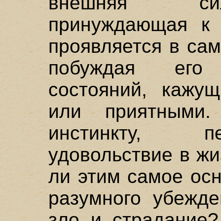
внешняя сил
принуждающая к ч
проявляется в са
побуждая его
состояний, кажу
или приятными.
инстинкту, п
удовольствие в жи
ли этим самое ос
разумного убежде
зло и страдание?