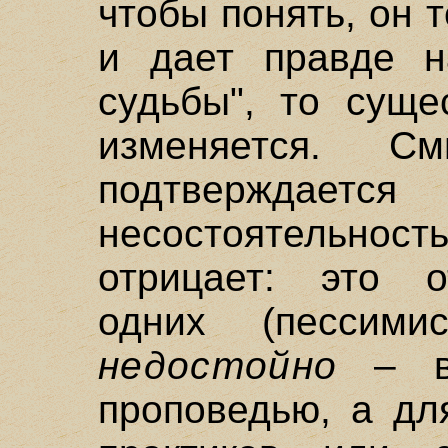
чтобы понять, он т
и дает правде н
судьбы", то суще
изменяется. С
подтвержд
несостоятельн
отрицает: это о
одних (пессимис
недостойно
– в 
проповедью, а дл