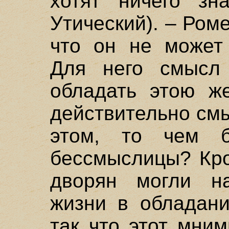
хотят ничего зна
Утический). – Ром
что он не может 
Для него смысл
обладать этою ж
действительно см
этом, то чем 
бессмыслицы? Кро
дворян могли н
жизни в обладани
так что этот мни