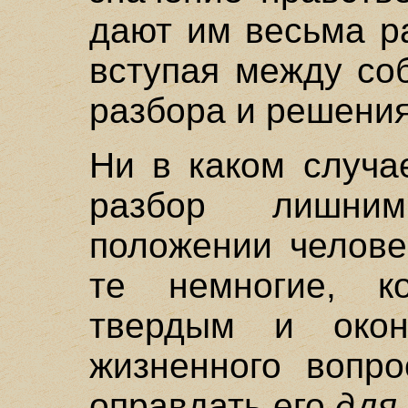
дают им весьма р
вступая между со
разбора и решения
Ни в каком случа
разбор лишни
положении челове
те немногие, к
твердым и окон
жизненного вопр
оправдать его
для