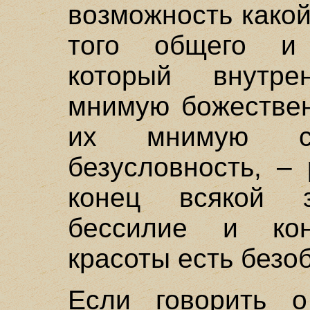
возможность како
того общего и 
который внутре
мнимую божествен
их мнимую са
безусловность, –
конец всякой 
бессилие и ко
красоты есть безо
Если говорить 