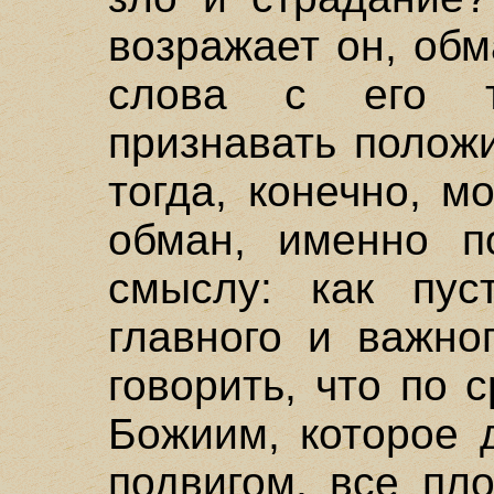
возражает он, обм
слова с его т
признавать полож
тогда, конечно, м
обман, именно п
смыслу: как пус
главного и важно
говорить, что по
Божиим, которое 
подвигом, все пл