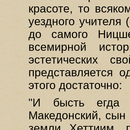
красоте, то всяко
уездного учителя (
до самого Ницш
всемирной исто
эстетических сво
представляется о
этого достаточно:
"И бысть егда 
Македонский, сын
земли Хеттиим, 