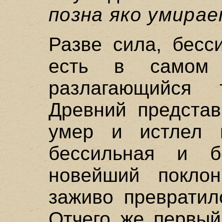
позна яко умирае
Разве сила, бесс
есть в самом
разлагающийся 
Древний представ
умер и истлел 
бессильная и б
новейший покло
заживо превратил
Отчего же первый