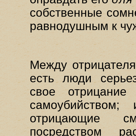
собственные сомн
равнодушным к чу
Между отрицателя
есть люди серьез
свое отрицание
самоубийством; 
отрицающие с
посредством р