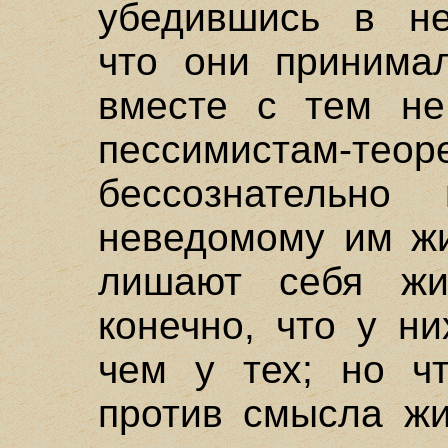
убедившись в нес
что они принима
вместе с тем не
пессимистам-тео
бессознательно 
неведомому им жи
лишают себя жиз
конечно, что у н
чем у тех; но ч
против смысла жи