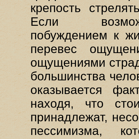
крепость стрелят
Если возмо
побуждением к жи
перевес ощущен
ощущениями страд
большинства чело
оказывается фак
находя, что сто
принадлежат, несо
пессимизма, ко