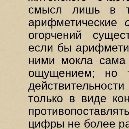
смысл лишь в т
арифметические
огорчений сущес
если бы арифмети
ними мокла сама 
ощущением; но 
действительности
только в виде ко
противопоставл
цифры не более р