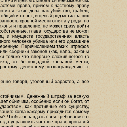
астями и целым становится невозможным:
астями права, причем к частному праву
ия и такие дела, как убийство, грабеж,
общий интерес, и целый род мстил за них
занность кровной мести отнята у рода, но
аконы и правление, не может сразу войти
собственные, глава государства не может
иц и имуществ государственная власть
одного человека убийца или его домашние
умеренную. Перечислением таких штрафов
ли сборники законов (как, напр., законы
ки только что впервые сложившегося (в
реход от беспощадной кровавой мести,
ростому денежному вознаграждению; с
венно говоря, уголовный характер, а все
устойчивым. Денежный штраф за всякую
ает обидчика, особенно если он богат, от
дарством, как противные его существу,
ования: когда каждому приходится самому
ом? Чтобы оправдать свои требования от
егда упразднить частное право кровавой
ой новой, высшей стадии яснее выражается