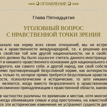
<<<
ОГЛАВЛЕHИЕ
>>>
Глава Пятнадцатая
УГОЛОВНЫЙ ВОПРОС
С НРАВСТВЕННОЙ ТОЧКИ ЗРЕНИЯ
ачало как норму всех своих отношений, мы не встре
ла к нравственности международной, т.е. к решению в
в свойстве той или другой национальности, ни в свой
орого должно бы было
заранее
считать данного иностранца 
т и никакого нравственного основания для национального 
ругого, как самого себя, и другой народ, как свой собс
ямо противоречащий безусловной норме, как антихристиа
 только то, которое прямо требуется безусловным нравст
ости, психологические и исторические, то зато никаки
и являются, когда вместо безразличного в нравственно
 несомненно принадлежащим к нравственной области, каков
в частностях различны по временам и местам, хотя много
екогда обнимавшее семью и род преступника, на известно
все эти исторические изменения не устраняют сущности де