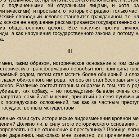
ти с подчиненными ей отдельными лицами, и хотя ра
итическими), и простыми, от которых страдают только час
 Всякий свободный человек становится гражданином, т.е. 
ть; всякое ее нарушение рассматривается государственною 
тив общественного целого. Все насилия против личн
иды, а как нарушения государственного закона и потому 
а.
III
меет, таким образом, историческое основание в том смы
историческую трансформацию первобытного принципа кров
ваемый родом, потом стал мстить более обширный и сло
 глазах обиженного им рода, теперь он стал бесправным су
онов. Различие состоит главным образом в том, что в р
убивали, как собаку, – но последствия бывали очень 
 напротив, самый акт мщения, принятый на себя публичны
х последующих осложнений, так как за частным престу
д государственным могуществом.
ловные казни суть исторические видоизменения кровной мес
ения? Должно ли, в силу этого исторического основания, п
 определять наше отношение к преступнику? Вообще логик
дин дарвинист, насколько мне известно, из принимаемо