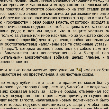
иллионы людей, такое личное реальное отношение между ч
 интересами и частными и между соответственными обл
 понятиям) относятся обыкновенно на этой стадии развит
 все подобные злодеяния считались затрагивающими прямо 
 более широкого политического союза это право и эта обя
 к государству. Новая общая власть, от которой исходят з
 многочисленных подданных, чтобы защищать их, как свои 
йшина рода; и вот мы видим, что в защите частных л
только за увечье или иное насилие, но за убийство своб
лашению (compositio) денежную пеню, вообще довольно 
им обстоятельствам) наполнены все те старинные уставы и
Правда"), которые именно представляют собою памятни
а. Замечателен этот непосредственный и быстрый пе
ебительными многолетними войнами целых племен, к п
ершенно понятен.
ости только политические преступления [
54
] имеют, собст
риваются не как преступления, а как частные ссоры.
ние между публичным и частным правом не может быть 
терпевшую сторону (напр., семью убитого) и не воздержив
виях кровавая месть за частные обиды, отмененная госу
ять у государственного строя самую причину его существ
 будет нести тягости, налагаемые новым политическим быт
 их интересы под свою действительную защиту; чтобы навс
о в публичное, т.е. принять на себя его исполнение. На эт