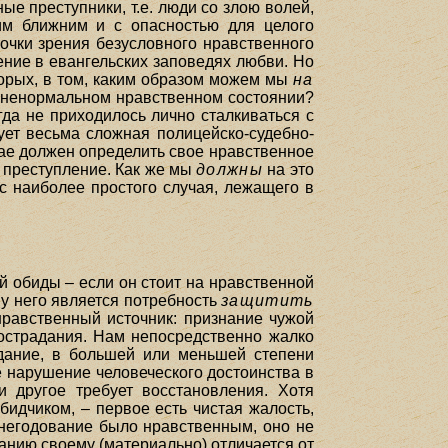
ые преступники, т.е. люди со злою волей,
им ближним и с опасностью для целого
точки зрения безусловного нравственного
ние в евангельских заповедях любви. Но
вторых, в том, каким образом можем мы
на
мо ненормальном нравственном состоянии?
гда не приходилось лично сталкиваться с
ует весьма сложная полицейско-судебно-
чае должен определить свое нравственное
и преступление. Как же мы
должны
на это
с наиболее простого случая, лежащего в
ой обиды – если он стоит на нравственной
 у него является потребность
защитить
нравственный источник: признание чужой
сострадания. Нам непосредственно жалко
дание, в большей или меньшей степени
ее нарушение человеческого достоинства в
 другое требует восстановления. Хотя
бидчиком, – первое есть чистая жалость,
 негодование было нравственным, оно не
жанию своему (материально) отличается от