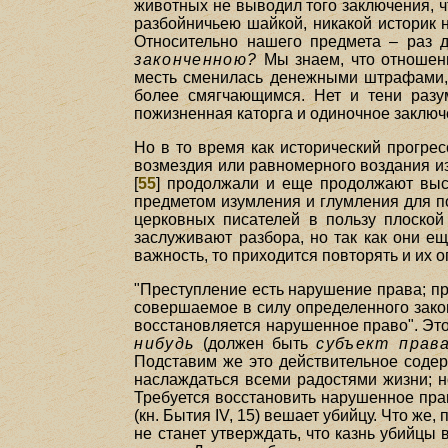
животных не выводил того заключения, ч
разбойничьею шайкой, никакой историк
Относительно нашего предмета – раз 
законченною?
Мы знаем, что отношени
месть сменилась денежными штрафами, а 
более смягчающимся. Нет и тени разум
пожизненная каторга и одиночное заключ
Но в то время как исторический прогрес
возмездия или равномерного воздания и
[
55
] продолжали и еще продолжают выст
предметом изумления и глумления для п
церковных писателей в пользу плоско
заслуживают разбора, но так как они 
важность, то приходится повторять и их 
"Преступление есть нарушение права; пр
совершаемое в силу определенного закон
восстановляется нарушенное право". Это
нибудь
(должен быть
субъект прав
Подставим же это действительное содер
наслаждаться всеми радостями жизни; н
Требуется восстановить нарушенное пра
(кн. Бытия IV, 15) вешает убийцу. Что же
не станет утверждать, что казнь убийцы 