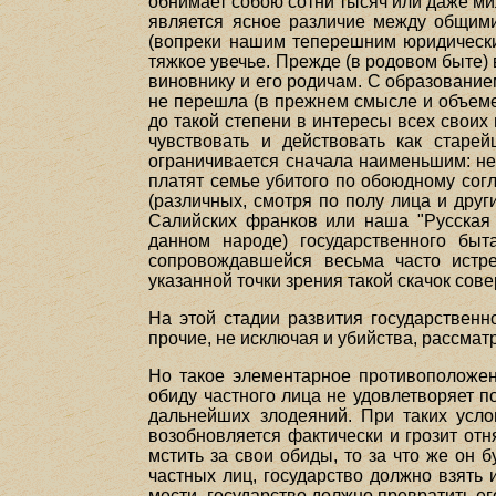
обнимает собою сотни тысяч или даже м
является ясное различие между общими
(вопреки нашим теперешним юридическим
тяжкое увечье. Прежде (в родовом быте)
виновнику и его родичам. С образованием
не перешла (в прежнем смысле и объеме)
до такой степени в интересы всех своих
чувствовать и действовать как старе
ограничивается сначала наименьшим: не 
платят семье убитого по обоюдному сог
(различных, смотря по полу лица и друг
Салийских франков или наша "Русская 
данном народе) государственного быт
сопровождавшейся весьма часто истр
указанной точки зрения такой скачок сов
На этой стадии развития государственн
прочие, не исключая и убийства, рассмат
Но такое элементарное противоположе
обиду частного лица не удовлетворяет по
дальнейших злодеяний. При таких усло
возобновляется фактически и грозит отн
мстить за свои обиды, то за что же он
частных лиц, государство должно взять
мести, государство должно превратить ег