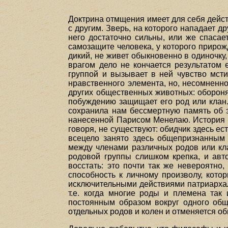
Доктрина отмщения имеет для себя дейст
с другим. Зверь, на которого нападает д
него достаточно сильны, или же спасае
самозащите человека, у которого приро
дикий, не живет обыкновенно в одиночку,
врагом дело не кончается результатом 
группой и вызывает в ней чувство мсти
нравственного элемента, но, несомненн
других общественных животных: обороняя 
побуждению защищает его род или клан.
сохранила нам бессмертную память об э
нанесенной Парисом Менелаю. История а
говоря, не существуют: обидчик здесь ес
всецело занято здесь общепризнанным
между членами различных родов или кла
родовой группы слишком крепка, и авт
восстать: это почти так же невероятно
способность к личному произволу, кото
исключительными действиями патриархал
т.е. когда многие роды и племена так
постоянным образом вокруг одного общ
отдельных родов и колен и отменяется о