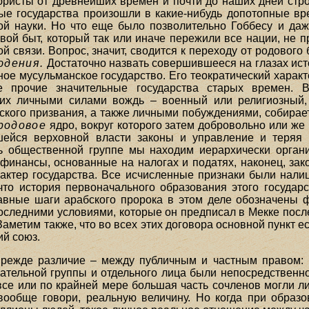
ристы от древнейших времен и почти до наших дней стр
ные государства произошли в какие-нибудь допотопные вр
й науки. Но что еще было позволительно Гоббесу и даж
й быт, который так или иначе пережили все нации, не пр
 связи. Вопрос, значит, сводится к переходу от родового 
юдения.
Достаточно назвать совершившееся на глазах ис
е мусульманское государство. Его теократический характ
прочие значительные государства старых времен. В
гих личными силами вождь – военный или религиозный,
кого призвания, а также личными побуждениями, собирает
родовое
ядро, вокруг которого затем добровольно или же
шейся верховной власти законы и управление и теря
удь общественной группе мы находим иерархически орган
 финансы, основанные на налогах и податях, наконец, зак
актер государства. Все исчисленные признаки были нал
то история первоначального образования этого государ
лавные шаги арабского пророка в этом деле обозначены
оследними условиями, которые он предписал в Мекке посл
метим также, что во всех этих договора основной пункт е
ий союз.
режде различие – между публичным и частным правом: в 
тельной группы и отдельного лица были непосредственн
все или по крайней мере большая часть сочленов могли лич
вообще говори, реальную величину. Но когда при образ