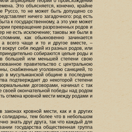
оили априорные теории о происхождении
емена. Это объясняется, конечно, крайне
е Руссо, то не может быть допущено со
едставляет ничего загадочного: род есть
быта к государственному, а это уже может
тории превращение разрозненных родов и
ер не есть исключение; таковы же были в
спомним, как обыкновенно зачинается
 а всего чаще и то и другое вместе, –
 вокруг себя людей из разных родов, или
 принудительно собираются целые роды и
я в большей или меньшей степени свою
изованное правительство с центральною
оны, снабженные уголовною санкцией, то
ицо в мусульманской общине в последние
ства подтверждает до некоторой степени
 формальными договорами, начинал с так
е своей окончательной победы над родом
сть отмена кровной мести между родами и
законах кровной мести, как и в других
о солидарны, тем более что в небольшом
но знать друг друга, так что каждый для
овании государства общественная группа