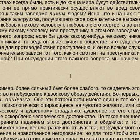
твах всегда были, есть и до конца мира будут действительн
о они ее прямо практически осуществляют во вред сво
ся к таким заведомо
лихим
людям? Ясно, что и на них с 
ания альтруизма, получившего свое окончательное выраже
ь любовь к лихому человеку с любовью к его жертве, а во-
му лихому человеку, или преступнику, в этом его заведо
нного вопроса; если бы даже какому-нибудь человеку нико
никами, то ведь он знает, живя в обществе, что существ
я для противодействия преступлению, и он во всяком слу
нчательно зависит от того, как он смотрит на преступника 
енной? При обсуждении этого важного вопроса мы начнем 
I
ример, более сильный бьет более слабого, то свидетель эт
тво и побуждение к двоякому образу действия. Во-первых,
ь обидчика.
Обе эти потребности имеют один и тот же 
, психологически опирающееся на чувство жалости, или 
ическому и душевному страданию; душевное же его стра
ице оскорблено человеческое достоинство. Но такое внешн
ренним падением этого достоинства в обидчике: и то и
обиженному, весьма различно от чувства, возбуждаемого о
щение и нравственное негодование; но для того чтобы это
обидчику, в отрицание его права, хотя это право по содер