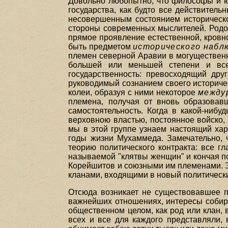
Довольно любопытно, что философы и ю
государства, как будто все действитель
несовершенным состоянием историческо
стороны современных мыслителей. Родово
прямое проявление естественной, кровной
быть предметом
исторического набл
племен северной Аравии в могущественно
большей или меньшей степени и все 
государственность: превосходящий дру
руководимый сознанием своего историчес
колеи, образуя с ними некоторое
между
племена, получая от вновь образовав
самостоятельность. Когда в какой-ниб
верховною властью, постоянное войско,
мы в этой группе узнаем настоящий хар
годы жизни Мухаммеда. Замечательно, ч
теорию политического контракта: все г
называемой "клятвы женщин" и кончая п
Корейшитов и союзными им племенами. За
кланами, входящими в новый политическ
Отсюда возникает не существовавшее п
важнейших отношениях, интересы собира
общественном целом, как род или клан, 
всех и все для каждого представляли, 