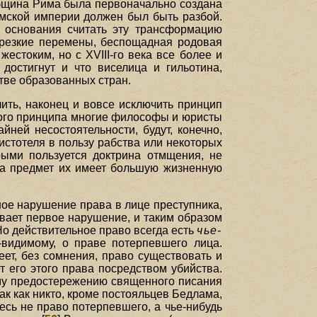
 община Рима была первоначально создана
мской империи должен был быть разбой.
 основания считать эту трансформацию
 резкие перемены, беспощадная родовая
естоким, но с XVIII-го века все более и
достигнут и что виселица и гильотина,
тве образованных стран.
чить, наконец и вовсе исключить принцип
того принципа многие философы и юристы
ней несостоятельности, будут, конечно,
стотеля в пользу рабства или некоторых
ыми пользуется доктрина отмщения, не
 а предмет их имеет большую жизненную
ное нарушение права в лице преступника,
ывает первое нарушение, и таким образом
о действительное право всегда есть
чье-
-видимому, о праве потерпевшего лица.
ет, без сомнения, право существовать и
 его этого права посредством убийства.
ому предостережению священного писания
Так как никто, кроме постояльцев Бедлама,
десь не право потерпевшего, а чье-нибудь