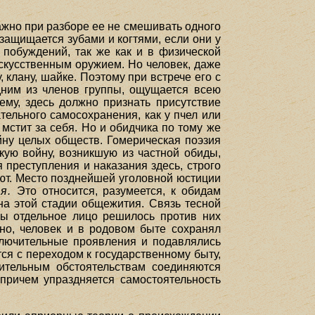
ажно при разборе ее не смешивать одного
 защищается зубами и когтями, если они у
 побуждений, так же как и в физической
скусственным оружием. Но человек, даже
 клану, шайке. Поэтому при встрече его с
одним из членов группы, ощущается всею
ему, здесь должно признать присутствие
ельного самосохранения, как у пчел или
 мстит за себя. Но и обидчика по тому же
йну целых обществ. Гомерическая поэзия
кую войну, возникшую из частной обиды,
преступления и наказания здесь, строго
вают. Место позднейшей уголовной юстиции
я.
Это относится, разумеется, к обидам
на этой стадии общежития. Связь тесной
бы отдельное лицо решилось против них
чно, человек и в родовом быте сохранял
сключительные проявления и подавлялись
я с переходом к государственному быту,
дительным обстоятельствам соединяются
причем упраздняется самостоятельность