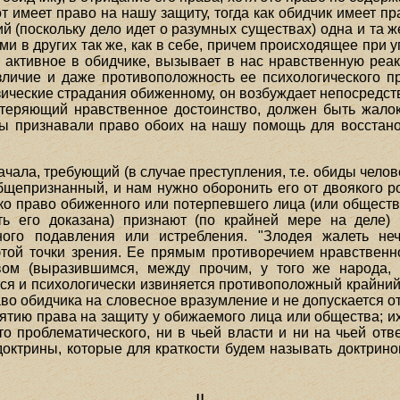
 имеет право на нашу защиту, тогда как обидчик имеет п
й (поскольку дело идет о разумных существах) одна и та ж
ми в других так же, как в себе, причем происходящее при 
 активное в обидчике, вызывает в нас нравственную реак
личие и даже противоположность ее психологического про
ические страдания обиженному, он возбуждает непосредств
 теряющий нравственное достоинство, должен быть жало
мы признавали право обоих на нашу помощь для восстан
ачала, требующий (в случае преступления, т.е. обиды чело
бщепризнанный, и нам нужно оборонить его от двоякого р
ко право обиженного или потерпевшего лица (или общества
сть его доказана) признают (по крайней мере на деле
ного подавления или истребления. "Злодея жалеть неч
той точки зрения. Ее прямым противоречием нравственн
вом (выразившимся, между прочим, у того же народа, 
ся и психологически извиняется противоположный крайний
во обидчика на словесное вразумление и не допускается о
нятию права на защиту у обижаемого лица или общества; и
-то проблематического, ни в чьей власти и ни на чьей от
октрины, которые для краткости будем называть доктрин
II