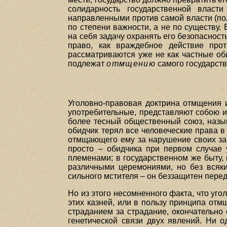
солидарность государственной влас
направленными против самой власти (пол
по степени важности, а не по существу.
на себя задачу охранять его безопаснос
право, как враждебное действие про
рассматриваются уже не как частные об
подлежат
отмщению
самого государств
Уголовно-правовая доктрина отмщения и
употребительные, представляют собою 
более тесный общественный союз, назы
обидчик терял все человеческие права в
отмщающего ему за нарушение своих зак
просто – обидчика при первом случае 
племенами; в государственном же быту,
различными церемониями, но без всяки
сильного мстителя – он беззащитен пере
Но из этого несомненного факта, что уго
этих казней, или в пользу принципа отмщ
страданием за страдание, окончательно
генетической связи двух явлений. Ни о