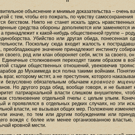
вительное объяснение и мнимые доказательства – очень в
ругой с тем, чтобы его пожрать, по чувству самосохранения
тся бегством. Никто не станет искать здесь нравственных
жденные средства обороны дополняются или заменяются и
 а принадлежит к какой-нибудь общественной группе – роду,
единоборства. Убийство или другая обида, понесенная 
тельности. Поскольку сюда входит жалость к пострадавш
о, преобладающее значение принадлежит инстинкту собират
своего, род или клан обороняет себя, мстя за своего, он
 Единичные столкновения переходят таким образом в во
той стадии общественных отношений, увековечив троянс
рабов до Мухаммеда вся полна такими войнами. Понятия 
ть враг, которому мстят, а не преступник, которого наказы
 и безусловно обязательным обычаем
кровного мщени
нов. Но другого рода обид, вообще говоря, и не бывает 
оритет патриархальной власти слишком внушителен, что
, как столкновение отдельной пчелы с целым ульем. Коне
рый и проявлялся в отдельных редких случаях, но эти и
ьной власти, не вызывая общих мер. Положение изменяетс
 или иначе, по тем или другим побуждениям или прину
его вождя с более или менее организованною властью, 
бычай кровной мести.