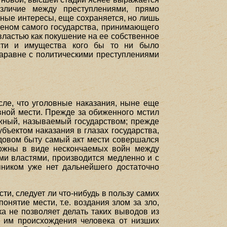
зличие между преступлениями, прямо
тные интересы, еще сохраняется, но лишь
членом самого государства, принимающего
властью как покушение на ее собственное
ости и имущества кого бы то ни было
наравне с политическими преступлениями
сле, что уголовные наказания, ныне еще
ной мести. Прежде за обиженного мстил
жный, называемый государством; прежде
бъектом наказания в глазах государства,
одовом быту самый акт мести совершался
сложны в виде нескончаемых войн между
ми властями, производится медленно и с
пником уже нет дальнейшего достаточно
ти, следует ли что-нибудь в пользу самих
онятие мести, т.е. воздания злом за зло,
а не позволяет делать таких выводов из
го им происхождения человека от низших