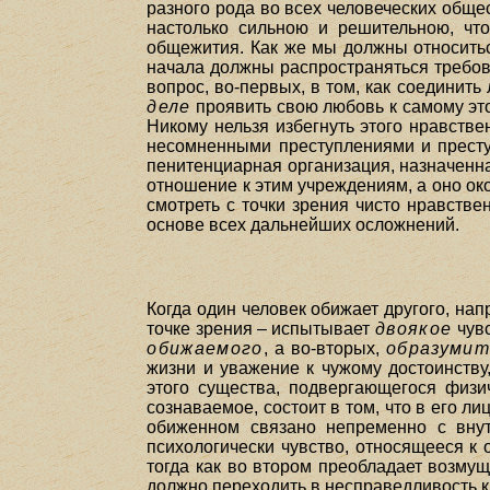
разного рода во всех человеческих общес
настолько сильною и решительною, чт
общежития. Как же мы должны относить
начала должны распространяться требов
вопрос, во-первых, в том, как соединит
деле
проявить свою любовь к самому это
Никому нельзя избегнуть этого нравстве
несомненными преступлениями и преступ
пенитенциарная организация, назначенна
отношение к этим учреждениям, а оно око
смотреть с точки зрения чисто нравств
основе всех дальнейших осложнений.
Когда один человек обижает другого, нап
точке зрения – испытывает
двоякое
чувс
обижаемого
, а во-вторых,
образумит
жизни и уважение к чужому достоинству
этого существа, подвергающегося физ
сознаваемое, состоит в том, что в его л
обиженном связано непременно с внут
психологически чувство, относящееся к 
тогда как во втором преобладает возму
должно переходить в несправедливость к 