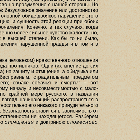
раво на вразумление с нашей стороны. Но
е: безусловное значение или достоинство
уголовной обиде двоякое нарушение этого
цию, и сущность этой реакции при обоих
явления. Конечно, в тех случаях, когда
енно более сильное чувство жалости, но,
к в высшей степени. Как бы то ни было,
овления нарушенной правды и в том и в
века человеком) нравственного отношения
ода противников. Одни (их мнение до сих
) на защиту и отмщение, а обидчика или
) бесправным, страдательным предметом
его; собаке собачья и смерть!" – вот
ому началу и несовместимостью с мало-
по крайней мере русского, в названии
 взгляд, начинающий распространяться в
тносительно его никакого принудительного
х безопасность ставится в зависимость от
ветственности не находящегося. Разберем
ою
отмщения
и доктриною
словесного