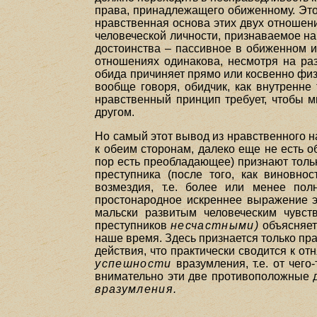
права, принадлежащего обиженному. Этот
нравственная основа этих двух отношени
человеческой личности, признаваемое на
достоинства – пассивное в обиженном и
отношениях одинакова, несмотря на раз
обида причиняет прямо или косвенно физ
вообще говоря, обидчик, как внутренне
нравственный принцип требует, чтобы 
другом.
Но самый этот вывод из нравственного н
к обеим сторонам, далеко еще не есть о
пор есть преобладающее) признают толь
преступника (после того, как виновно
возмездия, т.е. более или менее пол
простонародное искреннее выражение э
мальски развитым человеческим чувст
преступников
несчастными)
объясняет
наше время. Здесь признается только пра
действия, что практически сводится к от
успешности
вразумления, т.е. от чего
внимательно эти две противоположные д
вразумления.