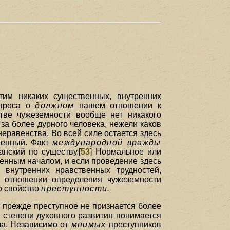
тим никаких существенных, внутренних
опроса о
должном
нашем отношении к
стве чужеземности вообще нет никакого
за более дурного человека, нежели каков
неравенства. Во всей силе остается здесь
твенный. Факт
международной вражды
нский по существу.[
53
] Нормальное или
венным началом, и если проведение здесь
х внутренних нравственных трудностей,
м отношении определения чужеземности
о свойство
преступности.
е прежде преступное не признается более
й степени духовного развития понимается
ла. Независимо от
мнимых
преступников