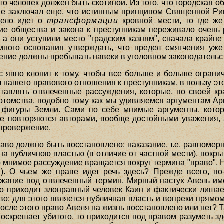
то человек должен быть скотиной. Из того, что городская
 не заключал еще, что истинным принципом Священной Ри
дело идет о
трансформации
кровной мести, то где же
е общества и закона к преступникам переживало очень
они уступили место "градским казням", сначала крайне ж
ного основания утверждать, что предел смягчения уже 
ение должны пребывать навеки в уголовном законодательс
с явно клонит к тому, чтобы все больше и больше ограни
з нашего правового отношения к преступникам, в пользу э
авлять отвлеченные рассуждения, которые, по своей край
отомства, подобно тому как мы удивляемся аргументам Ари
й фигуры Земли. Сами по себе мнимые аргументы, котор
еще повторяются авторами, вообще достойными уважения,
опровержение.
аво должно быть восстановлено; наказание, т.е. равномер
а публичною властью (в отличие от частной мести), покр
 мнимое рассуждение вращается вокруг термина "право". Н
а
). О чьем же праве идет речь здесь? Прежде всего, по
жание под отвлеченный термин. Мирный пастух Авель име
о приходит злонравный человек Каин и фактически лишает
во; для этого является публичная власть и вопреки прям
, после этого право Авеля на жизнь восстановлено или нет? 
воскрешает убитого, то приходится под правом разуметь з