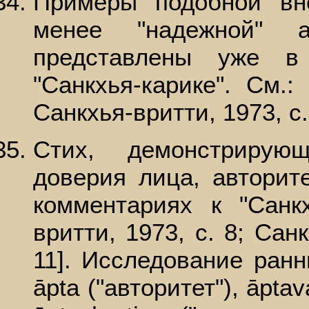
Примеры подобной вн
менее "надежной" а
представлены уже в
"Санкхья-карике". См.:
Санкхья-вритти, 1973, с. 
Стих, демонстрирую
доверия лица, авторит
комментариях к "Санкх
вритти, 1973, с. 8; Санк
11]. Исследование ран
āpta ("авторитет"), āpta