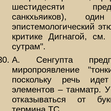
шестидесяти пред
санкхьяиков), од
эпистемологический эт
критике Дигнагой, см.
сутрам".
А. Сенгупта предп
миропроявление "тонк
поскольку речь иде
элементов – танматр. У
отказываться от бук
термина ТС.