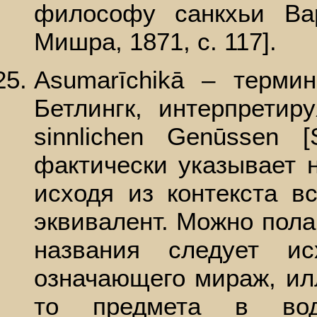
философу санкхьи Вар
Мишра, 1871, с. 117].
Asumarīchikā – терми
Бетлингк, интерпретир
sinnlichen Genūssen 
фактически указывает 
исходя из контекста в
эквивалент. Можно полаг
названия следует ис
означающего мираж, ил
то предмета в во