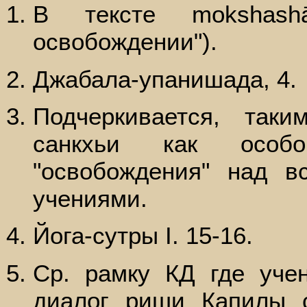
В тексте mokshashā
освобождении").
Джабала-упанишада, 4.
Подчеркивается, таки
санкхьи как особо
"освобождения" над 
учениями.
Йога-сутры I. 15-16.
Ср. рамку КД где учен
диалог риши Капилы с