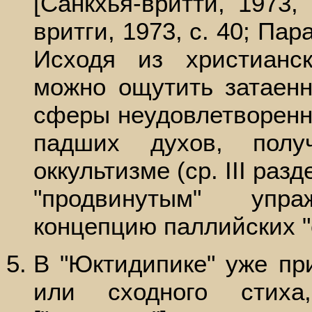
[Санкхья-вритти, 1973, 
вритги, 1973, с. 40; Пара
Исходя из христианск
можно ощутить затаен
сферы неудовлетворен
падших духов, полу
оккультизме (ср. III раз
"продвинутым" упр
концепцию паллийских "
В "Юктидипике" уже при
или сходного стиха