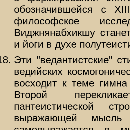
обозначившейся с XII
философское иссл
Виджнянабхикшу станет
и йоги в духе полутеист
Эти "ведантистские" с
ведийских космогониче
восходит к теме гимна
Второй переклик
пантеистической стр
выражающей мысль
самовыражается в мн