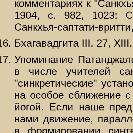
комментариях к "Санкхья
1904, с. 982, 1023; С
Санкхья-саптати-вритти, 
Бхагавадгита III. 27, XIII.
Упоминание Патанджали
в числе учителей сан
"синкретические" устан
на особое сближение с
йогой. Если наше пред
нами движение, паралл
в формировании синте