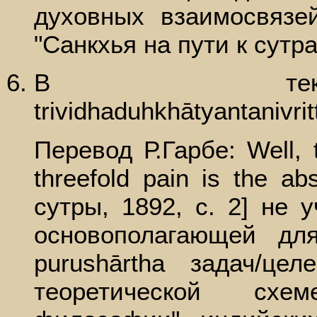
духовных взаимосвязе
"Санкхья на пути к сутра
В текс
trividhaduhkhātyantanivri
Перевод Р.Гарбе: Well, t
threefold pain is the ab
сутры, 1892, с. 2] не 
основополагающей дл
purushārtha задач/це
теоретической схе