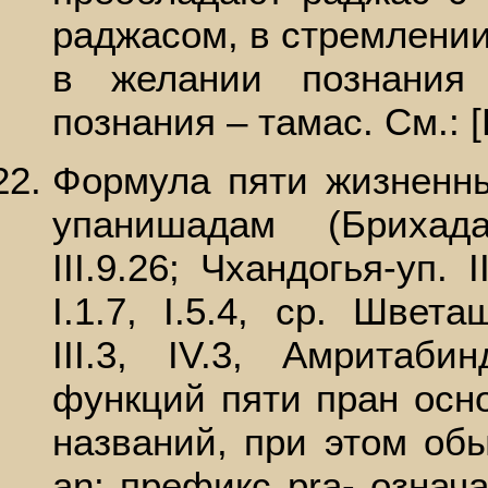
раджасом, в стремлении 
в желании познания
познания – тамас. См.: [
Формула пяти жизненн
упанишадам (Брихадара
III.9.26; Чхандогья-уп. I
I.1.7, I.5.4, ср. Швета
III.3, IV.3, Амритаби
функций пяти пран осн
названий, при этом об
an: префикс pra- означ