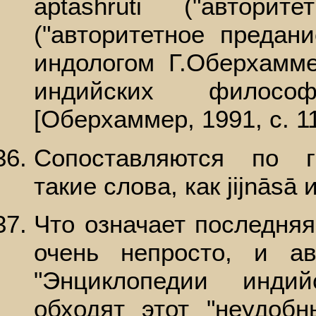
āptashruti ("автори
("авторитетное предан
индологом Г.Оберхамм
индийских филосо
[Оберхаммер, 1991, с. 11
Сопоставляются по г
такие слова, как jijnāsā 
Что означает последняя
очень непросто, и а
"Энциклопедии инди
обходят этот "неудобн