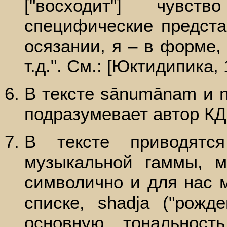
["восходит"] чувст
специфические представ
осязании, я – в форме, 
т.д.". См.: [Юктидипика, 
В тексте sānumānam и n
подразумевает автор КД
В тексте приводятс
музыкальной гаммы, м
символично и для нас 
списке, shadja ("рожд
основную тональност