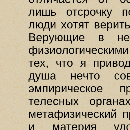
лишь отсрочку п
люди хотят верит
Верующие в не
физиологическим
тех, что я приво
душа нечто со
эмпирическое 
телесных органа
метафизический п
и материя уд