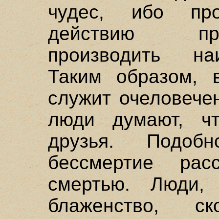
чудес, ибо про
действию пр
производить на
Таким образом, 
служит очеловече
люди думают, ч
друзья. Подо
бессмертие рас
смертью. Люди,
блаженство, с