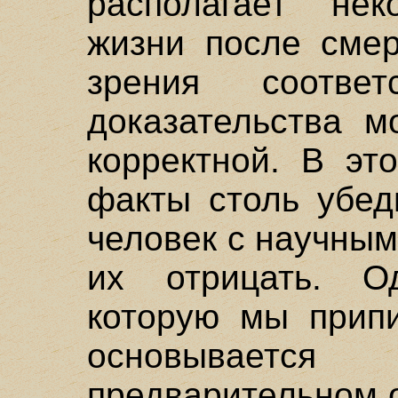
располагает не
жизни после смер
зрения соответ
доказательства м
корректной. В эт
факты столь убед
человек с научным
их отрицать. Од
которую мы прип
основывает
предварительном 