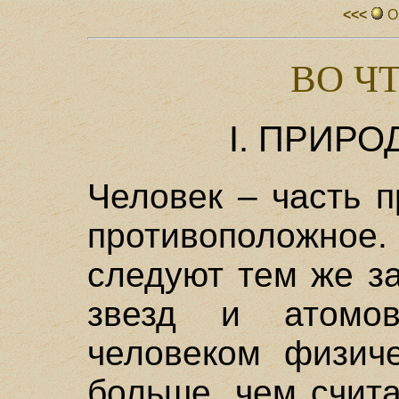
<<<
О
ВО Ч
I. ПРИРО
Человек – часть п
противоположное.
следуют тем же з
звезд и атомо
человеком физич
больше, чем счит