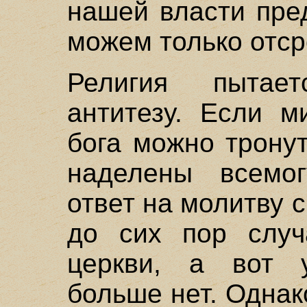
нашей власти пре
можем только отср
Религия пытае
антитезу. Если м
бога можно трону
наделены всемо
ответ на молитву 
до сих пор случ
церкви, а вот у
больше нет. Однак