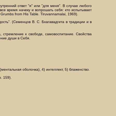
нутренний ответ "я" или "для меня". В случае любого
 все время начеку и вопрошать себя: кто испытывает
Grumbs from Нis Table. Tiruvannamalai, 1969).
дость". (Семенцов В. С. Бхагавадгита в традиции и в
, стремление к свободе, самовоспитание. Свойства
ение души в Себя.
ментальная оболочка), 4) интеллект, 5) блаженство.
. 159).