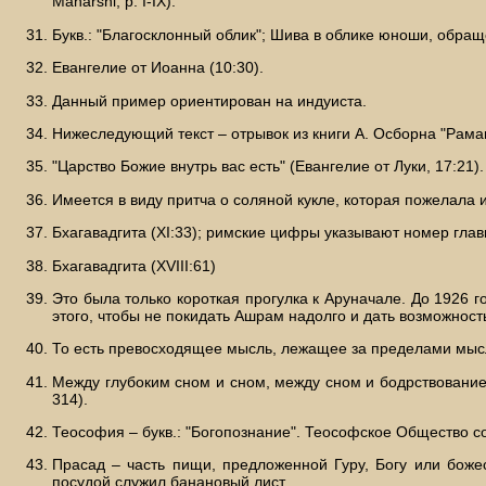
Maharshi, р. I-IX).
Букв.: "Благосклонный облик"; Шива в облике юноши, обра
Евангелие от Иоанна (10:30).
Данный пример ориентирован на индуиста.
Нижеследующий текст – отрывок из книги А. Осборна "Раман
"Царство Божие внутрь вас есть" (Евангелие от Луки, 17:21).
Имеется в виду притча о соляной кукле, которая пожелала 
Бхагавадгита (XI:33); римские цифры указывают номер главы
Бхагавадгита (XVIII:61)
Это была только короткая прогулка к Аруначале. До 1926 
этого, чтобы не покидать Ашрам надолго и дать возможнос
То есть превосходящее мысль, лежащее за пределами мы
Между глубоким сном и сном, между сном и бодрствованием
314).
Теософия – букв.: "Богопознание". Теософское Общество со
Прасад – часть пищи, предложенной Гуру, Богу или божес
посудой служил банановый лист.