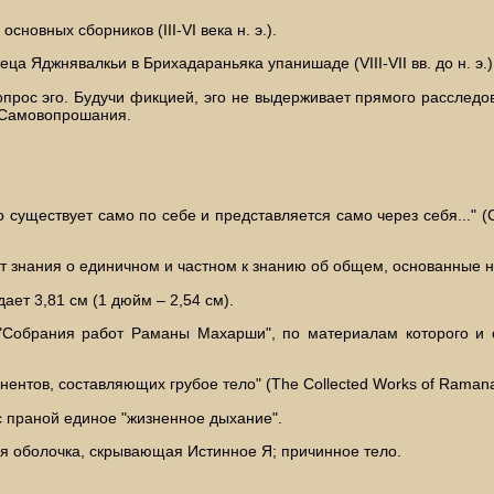
сновных сборников (III-VI века н. э.).
а Яджнявалкьи в Брихадараньяка упанишаде (VIII-VII вв. до н. э.)
опрос эго. Будучи фикцией, эго не выдерживает прямого расследо
и Самовопрошания.
о существует само по себе и представляется само через себя..." (С
от знания о единичном и частном к знанию об общем, основанные 
ает 3,81 см (1 дюйм – 2,54 см).
"Собрания работ Раманы Махарши", по материалам которого и с
понентов, составляющих грубое тело" (The Collected Works of Ramana
с праной единое "жизненное дыхание".
яя оболочка, скрывающая Истинное Я; причинное тело.