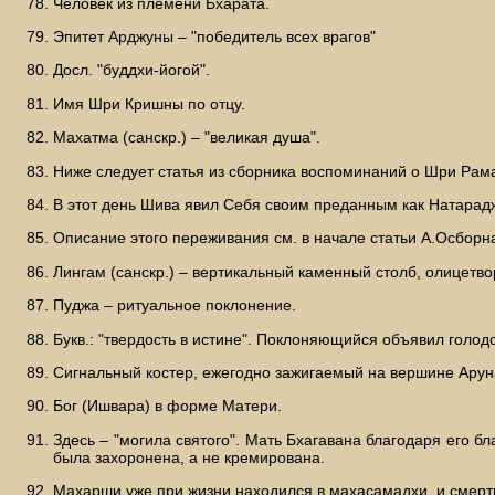
Человек из племени Бхарата.
Эпитет Арджуны – "победитель всех врагов"
Досл. "буддхи-йогой".
Имя Шри Кришны по отцу.
Махатма (санскр.) – "великая душа".
Ниже следует статья из сборника воспоминаний о Шри Рама
В этот день Шива явил Себя своим преданным как Натарадж
Описание этого переживания см. в начале статьи А.Осборн
Лингам (санскр.) – вертикальный каменный столб, олицетв
Пуджа – ритуальное поклонение.
Букв.: "твердость в истине". Поклоняющийся объявил голодо
Сигнальный костер, ежегодно зажигаемый на вершине Арун
Бог (Ишвара) в форме Матери.
Здесь – "могила святого". Мать Бхагавана благодаря его 
была захоронена, а не кремирована.
Махарши уже при жизни находился в махасамадхи, и смерть 