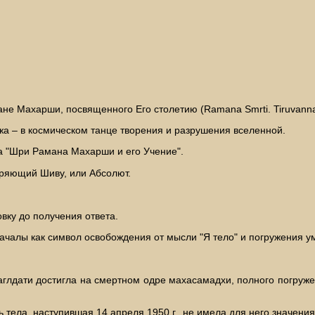
не Махарши, посвященного Его столетию (Ramana Smrti. Tiruvanna
а – в космическом танце творения и разрушения вселенной.
а "Шри Рамана Махарши и его Учение".
оряющий Шиву, или Абсолют.
вку до получения ответа.
ачалы как символ освобождения от мысли "Я тело" и погружения 
благлдати достигла на смертном одре махасамадхи, полного погру
тела, наступившая 14 апреля 1950 г., не имела для него значения