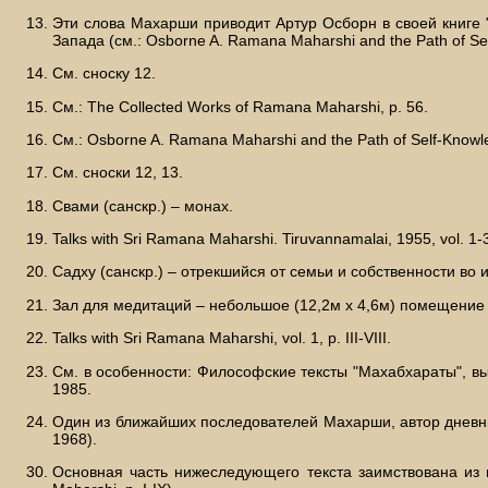
Эти слова Махарши приводит Артур Осборн в своей книге
Запада (см.: Osborne A. Ramana Maharshi and the Path of Sel
См. сноску 12.
См.: The Collected Works of Ramana Maharshi, р. 56.
См.: Osborne A. Ramana Maharshi and the Path of Self-Knowle
См. сноски 12, 13.
Свами (санскр.) – монах.
Talks with Sri Ramana Maharshi. Tiruvannamalai, 1955, vol. 1-
Садху (санскр.) – отрекшийся от семьи и собственности во 
Зал для медитаций – небольшое (12,2м х 4,6м) помещение
Talks with Sri Ramana Maharshi, vol. 1, р. III-VIII.
См. в особенности: Философские тексты "Махабхараты", вып.
1985.
Один из ближайших последователей Махарши, автор дневника
1968).
Основная часть нижеследующего текста заимствована из