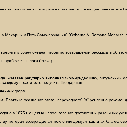
щенного лицом на юг, который наставляет и посвящает учеников в 
а Махарши и Путь Само-познания" (Osborne A. Ramana Maharshi and 
измерить глубину океана, чтобы по возвращении рассказать об этом
, арабские – шлоки (стиха).
года Бхагаван регулярно выполнял гири-нридакшину, ритуальный об
ть каждому посетителю получить Его даршан.
сленных форм.
. Практика осознания этого "переходного" "я" усиленно рекоменд
здано в 1875 г. с целью использования достижений различных учен
тву, которая возвращается поклоняющемуся как знак благословени