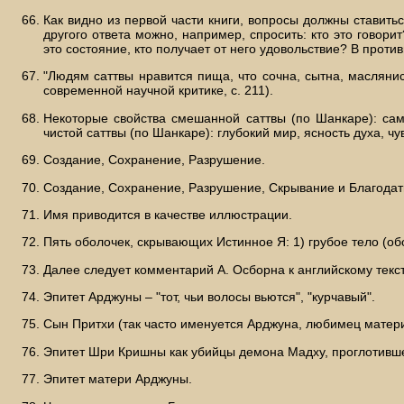
Как видно из первой части книги, вопросы должны ставитьс
другого ответа можно, например, спросить: кто это говор
это состояние, кто получает от него удовольствие? В против
"Людям саттвы нравится пища, что сочна, сытна, маслянист
современной научной критике, с. 211).
Некоторые свойства смешанной саттвы (по Шанкаре): сам
чистой саттвы (по Шанкаре): глубокий мир, ясность духа, ч
Создание, Сохранение, Разрушение.
Создание, Сохранение, Разрушение, Скрывание и Благодат
Имя приводится в качестве иллюстрации.
Пять оболочек, скрывающих Истинное Я: 1) грубое тело (обо
Далее следует комментарий А. Осборна к английскому текст
Эпитет Арджуны – "тот, чьи волосы вьются", "курчавый".
Сын Притхи (так часто именуется Арджуна, любимец матери
Эпитет Шри Кришны как убийцы демона Мадху, проглотивш
Эпитет матери Арджуны.