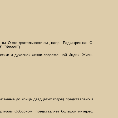
ы. О его деятельности см., напр.: Радхакришнан С.
, "благой").
истики и духовной жизни современной Индии. Жизнь
санные до конца двадцатых годов) представлено в
 Артуром Осборном, представляет большой интерес,