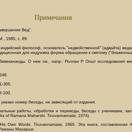
Примечания
завершение Вед".
, 1985, с. 89.
ндийский философ, основатель "недвойственной" (адвайта) ведант
радиционная для индуизма форма обращения к святому ("блаженный"
Вивекананды. О нем см., напр.: Роллан Р. Опыт исследования м
248.
1-305.
8-100.
сь указан номер беседы, не зависящий от издания.
льные работы, обработки и переводы, беседы с учениками, запи
 of Ramana Maharshi. Tiruvannamalai, 1974).
Нis Own Words. Tiruvannaniaiai, 1965. Эта книга, составленная
 Раманы Махарши.