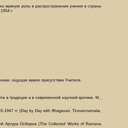
но важную роль в распространении учения в страны
1954 г.
ники, ощущая живое присутствие Учителя.
ита в традиции и в современной научной критике. М.,
947 гг. (Daу bу Daу with Bhagavan. Tiruvannamalai,
й Артура Осборна (The Collected Works of Ramana