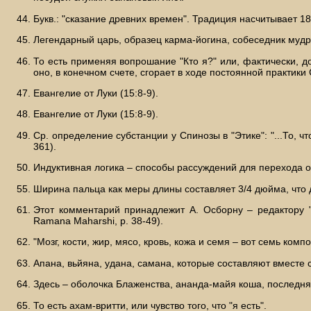
Букв.: "сказание древних времен". Традиция насчитывает 18 о
Легендарный царь, образец карма-йогина, собеседник мудрец
То есть применяя вопрошание "Кто я?" или, фактически, д
оно, в конечном счете, сгорает в ходе постоянной практик
Евангелие от Луки (15:8-9).
Евангелие от Луки (15:8-9).
Ср. определение субстанции у Спинозы в "Этике": "...То, чт
361).
Индуктивная логика – способы рассуждений для перехода 
Ширина пальца как меры длины составляет 3/4 дюйма, что д
Этот комментарий принадлежит А. Осборну – редактору 
Ramana Maharshi, р. 38-49).
"Мозг, кости, жир, мясо, кровь, кожа и семя – вот семь ком
Апана, вьйяна, удана, самана, которые составляют вместе 
Здесь – оболочка Блаженства, ананда-майя коша, последн
То есть ахам-вритти, или чувство того, что "я есть".