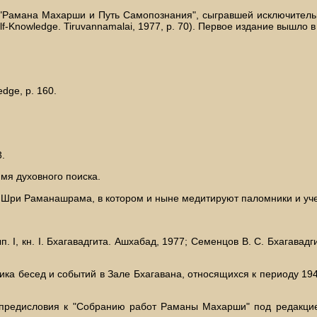
 "Рамана Махарши и Путь Самопознания", сыгравшей исключитель
f-Knowledge. Tiruvannamalai, 1977, р. 70). Первое издание вышло в 
dge, р. 160.
3.
имя духовного поиска.
 Шри Раманашрама, в котором и ныне медитируют паломники и уче
 I, кн. I. Бхагавадгита. Ашхабад, 1977; Семенцов В. С. Бхагавадг
 бесед и событий в Зале Бхагавана, относящихся к периоду 1945-1
 предисловия к "Собранию работ Раманы Махарши" под редакцие