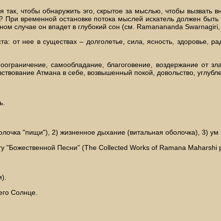
я так, чтобы обнаружить эго, скрытое за мыслью, чтобы вызвать в
ит? При временной остановке потока мыслей искатель должен быть
ном случае он впадет в глубокий сон (см. Ramanananda Swarnagiri, 
а: от нее в существах – долголетье, сила, ясность, здоровье, ра
оограничение, самообладание, благоговение, воздержание от зла
увствование Атмана в себе, возвышенный покой, довольство, углубл
ь.
лочка "пищи"), 2) жизненное дыхание (витальная оболочка), 3) ум (
у "Божественной Песни" (The Collected Works of Ramana Maharshi р
).
его Солнце.