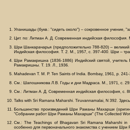
Упанишады (букв.: "сидеть около") – сокровенное учение, "
Цит. по: Литман А. Д. Современная индийская философия. М.
Шри Шанкарачарья (предположительно 788-820) – великий и
Индийская философия. Т. 2. М., 1957, с. 397-400. Шри – т
Шри Рамакришна (1836-1886) Индийский святой, учитель 
Рамакришны. Т. 19. Л., 1936.
Mahadevan Т. М. P. Ten Saints of India. Bombaу, 1961, р. 241-
См.: Шапошникова Л.В. Годы и дни Мадраса. М., 1971, с. 29
См.: Литман А. Д. Современная индийская философия, с. 8
Talks with Sri Ramana Maharshi. Tiruvannamalai, N 392. Зде
Большинство произведений Шри Раманы Махарши (оригина
"Собрании работ Шри Раманы Махарши" (The Collected Works
См.: The Teachings of Bhagavan Sri Ramana Maharshi in 
особенно для первоначального знакомства с учением Шри