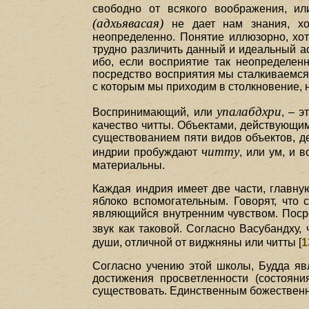
свободно от всякого воображения, и
(адхьявасая)
не дает нам знания, хо
неопределенно. Понятие иллюзорно, хот
трудно различить данный и идеальный ас
ибо, если восприятие так неопределен
посредство восприятия мы сталкиваемся 
с которым мы приходим в столкновение,
упалабдхри
Воспринимающий, или
, – э
качество читты. Объектами, действующими
существованием пяти видов объектов, д
читту
индрии пробуждают
, или ум, и 
материальны.
Каждая индрия имеет две части, главну
яблоко вспомогательным. Говорят, что 
являющийся внутренним чувством. Посред
звук как таковой. Согласно Васубандху, 
души, отличной от виджняны или читты [
1
Согласно учению этой школы, Будда яв
достижения просветленности (состояни
существовать. Единственным божественны