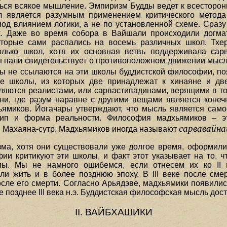
ься всякое мышление. Эмпиризм Будды ведет к всесторо
л является разумным применением критического метода
д влиянием логики, а не по установленной схеме. Сраз
х. Даже во время собора в Вайшали происходили догма
которые сами распались на восемь различных школ. Тхе
колько школ, хотя их основная ветвь поддерживала сарв
н пали свидетельствует о противоположном движении мысли
ы не ссылаются на эти школы буддистской философии, появ
ие школы, из которых две принадлежат к хинаяне и д
ляются реалистами, или сарвастивадинами, верящими в то
ени, где разум наравне с другими вещами является коне
ьямиков. Йогачары утверждают, что мысль является само
ип и форма реальности. Философия мадхьямиков – это
сарвавайн
Махаяна-сутр. Мадхьямиков иногда называют
ма, хотя они существовали уже долгое время, оформили
и критикуют эти школы, и факт этот указывает на то, ч
мы. Мы не намного ошибемся, если отнесем их ко II 
ли жить и в более позднюю эпоху. В III веке после см
после его смерти. Согласно Арьядэве, мадхьямики появилис
 позднее III века н.э. Буддистская философская мысль достиг
II. ВАЙБХАШИКИ