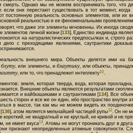
 смерть. Однако мы не можем воспринимать того, что д
е если они перестают существовать в тот момент, когда
ают постоянную реальность основных элементов, или их 
основной реальностью и ее феноменальными проявлениями
оворят, что даже эти элементы мгновенны. Их иногда свод
е элементов личной жизни [
133
]. Единство индивида являе
покоится на натуралистических предпосылках и, строго ра
м дело с преходящими явлениями, саутрантики доказыв
воспринимаются.
реальность внешнего мира. Объекты делятся ими на б
бхуту
бхаутику
т
, или элементы, и
, или объекты, принад
10
чаитту
, или то, что принадлежит интеллекту
.
ментов: земля, которая тверда, вода, которая прохладна,
знается. Внешние объекты являются результатами скоплен
нимается и вайбхашиками и саутрантиками [
134
]. Все объе
шесть сторон и все же он един, ибо пространство внутри а
ться в массе, так как мы не можем видеть их поодиночке
12
[
136
], атом является мельчайшей частицей рупы
. Он не 
е короткий, не квадратный и не круглый, не кривой и не пря
13
м, не имеет вкуса
. Атомы не могут проникать друг в друг
 они признают неопределенные атомные совокупности. Сл