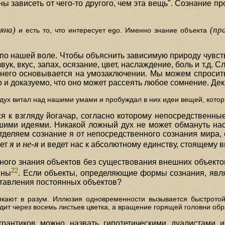
 зависеть от чего-то другого, чем эта вещь". Сознание п
яна)
(пр
и есть то, что интересует ego. Именно знание объекта
 по нашей воле. Чтобы объяснить зависимую природу чувс
ук, вкус, запах, осязание, цвет, наслаждение, боль и т.д.
него основывается на умозаключении. Мы можем спросить
 и доказуемо, что оно может рассеять любое сомнение. Дек
 дух витал над нашими умами и пробуждал в них идеи вещей, котор
ся к взгляду йогачар, согласно которому непосредственны
шими идеями. Никакой ложный дух не может обмануть нас
тделяем сознание я от непосредственного сознания мира, 
я
не-я
ает
и
и ведет нас к абсолютному единству, стоящему
ного знания объектов без существования внешних объектов
22
нны
. Если объекты, определяющие формы сознания, явл
тавления постоянных объектов?
кают в разум. Иллюзия одновременности вызывается быстротой
дит через восемь листьев цветка, а вращение горящей головни обра
трантиков можно назвать гипотетическими дуалистами и