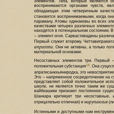
элементов. Тела, которые являются о
воспринимаются органами чувств, явля
обладающая этим четверичным качест
становятся воспринимаемыми, когда он
параману. Атомы одинаковы во всех эле
качествами четырех различных элементов
находятся в потенциальном состоянии. В
– элемент огня. Сарвастивадины различ
Первый служит второму. Читтавипраюкт
апрапти
. Они не активны, а только по
материальной основами.
Несоставных элементов три. Первый –
14
сущес
положительная субстанция
. Она
апратисанкхьяниродха, это невосприяти
Это – напряженное сосредоточение на су
представляет собой положительное испо
школе, не является точно таким же сущ
вайбхашики признают постоянное сущес
Шанкара критикует три несоставные,
нирупакхья
отрицательно отличная) и
(л
Истинными и доступными нам инструмен