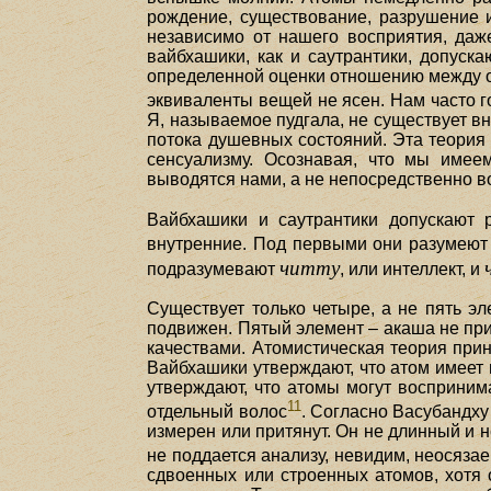
рождение, существование, разрушение и
независимо от нашего восприятия, даж
вайбхашики, как и саутрантики, допуск
определенной оценки отношению между 
эквиваленты вещей не ясен. Нам часто г
Я, называемое пудгала, не существует вн
потока душевных состояний. Эта теория 
сенсуализму. Осознавая, что мы имее
выводятся нами, а не непосредственно 
Вайбхашики и саутрантики допускают 
внутренние. Под первыми они разумею
читту
подразумевают
, или интеллект, и
Существует только четыре, а не пять эле
подвижен. Пятый элемент – акаша не при
качествами. Атомистическая теория при
Вайбхашики утверждают, что атом имеет 
утверждают, что атомы могут воспринима
11
отдельный волос
. Согласно Васубандху 
измерен или притянут. Он не длинный и н
не поддается анализу, невидим, неосязае
сдвоенных или строенных атомов, хотя