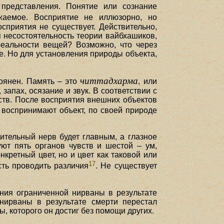
представления. Понятие или сознание
аемое. Восприятие не иллюзорно, но
сприятия не существует. Действительно,
я несостоятельность теории вайбхашиков,
реальности вещей? Возможно, что через
е. Но для установления природы объекта,
читтадхарма
тоянен. Память – это
, или
запах, осязание и звук. В соответствии с
ств. После восприятия внешних объектов
е воспринимают объект, по своей природе
ительный нерв будет главным, а глазное
уют пять органов чувств и шестой – ум,
кретный цвет, но и цвет как таковой или
17
сть проводить различия
. Не существует
ния ограниченной нирваны в результате
 нирваны в результате смерти перестал
 которого он достиг без помощи других.