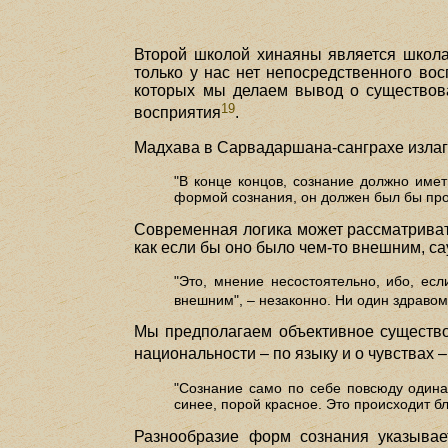
Второй школой хинаяны является школа
только у нас нет непосредственного в
которых мы делаем вывод о существова
19
восприятия
.
Мадхава в Сарвадаршана-санграхе излаг
"В конце концов, сознание должно имет
формой сознания, он должен был бы прояв
Современная логика может рассматривать
как если бы оно было чем-то внешним, са
"Это, мнение несостоятельно, ибо, ес
внешним", – незаконно. Ни один здраво
Мы предполагаем объективное существов
национальности – по языку и о чувствах 
"Сознание само по себе повсюду одина
синее, порой красное. Это происходит б
Разнообразие форм сознания указывает