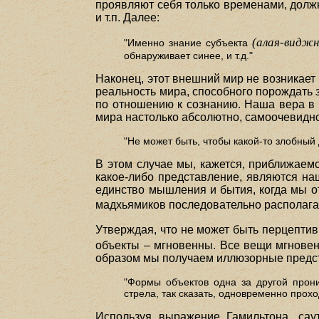
проявляют себя только временами, должны
и т.п. Далее:
(алая-виджн
"Именно знание субъекта
обнаруживает синее, и т.д."
Наконец, этот внешний мир не возникает
реальность мира, способного порождать зв
по отношению к сознанию. Наша вера в 
мира настолько абсолютно, самоочевидно
"Не может быть, чтобы какой-то злобный
В этом случае мы, кажется, приближаем
какое-либо представление, являются на
единство мышления и бытия, когда мы о
мадхьямиков последовательно располаг
Утверждая, что не может быть перцептив
объекты – мгновенны. Все вещи мгнове
образом мы получаем иллюзорные предс
"Формы объектов одна за другой прони
стрела, так сказать, одновременно прохо
Используя выражение Гамильтона, сау