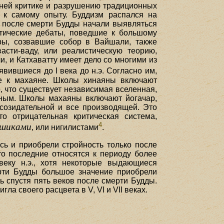
нней критике и разрушению традиционных
 к самому опыту. Буддизм распался на
у после смерти Будды начали выявляться
тические дебаты, поведшие к большому
ры, созвавшие собор в Вайшали, также
асти-ваду, или реалистическую теорию,
, и Катхаватту имеет дело со многими из
ившиеся до I века до н.э. Согласно им,
ве к махаяне. Школы хинаяны включают
, что существует независимая вселенная,
чным. Школы махаяны включают йогачар,
созидательной и все производящей. Это
 отрицательная критическая система,
4
ашиками
, или нигилистами
.
сь и приобрели стройность только после
то последние относятся к периоду более
веку н.э., хотя некоторые выдающиеся
ерти Будды большое значение приобрели
ь спустя пять веков после смерти Будды.
ла своего расцвета в V, VI и VII веках.