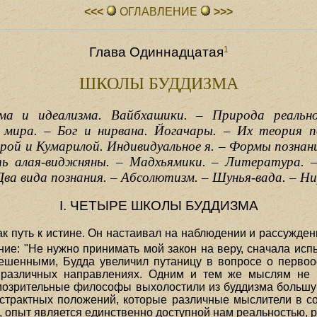
<<<
ОГЛАВЛЕHИЕ
>>>
1
Глава Одиннадцатая
ШКОЛЫ БУДДИЗМА
ма и идеализма. Вайбхашики. – Природа реально
 мира. – Бог и нирвана. Йогачары. – Их теория п
ой и Кумарилой. Индивидуальное я. – Формы познания
сть алая-виджняны. – Мадхьямики. – Литература. 
ва вида познания. – Абсолютизм. – Шунья-вада. – Ни
I. ЧЕТЫРЕ ШКОЛЫ БУДДИЗМА
к путь к истине. Он настаивал на наблюдении и рассужден
ние: "Не нужно принимать мой закон на веру, сначала исп
ешенными, Будда увеличил путаницу в вопросе о первоо
 различных направлениях. Одним и тем же мыслям не 
умозрительные философы выхолостили из буддизма большую 
бстрактных положений, которые различные мыслители в со
, опыт является единственно доступной нам реальностью,