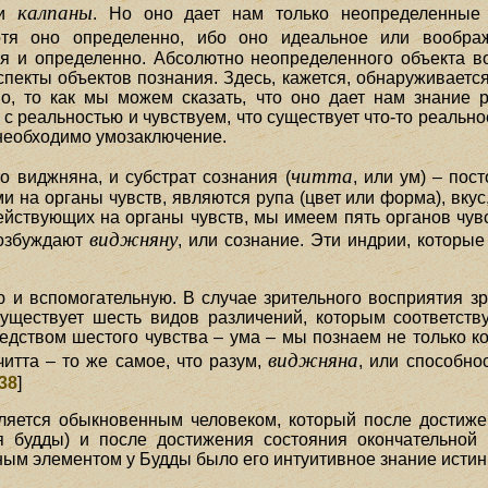
калпаны
ли
. Но оно дает нам только неопределенные 
тя оно определенно, ибо оно идеальное или воображ
я и определенно. Абсолютно неопределенного объекта во
пекты объектов познания. Здесь, кажется, обнаруживаетс
но, то как мы можем сказать, что оно дает нам знание 
с реальностью и чувствуем, что существует что-то реально
 необходимо умозаключение.
читта
то виджняна, и субстрат сознания (
, или ум) – пос
 на органы чувств, являются рупа (цвет или форма), вкус, 
ействующих на органы чувств, мы имеем пять органов чув
виджняну
возбуждают
, или сознание. Эти индрии, которы
ю и вспомогательную. В случае зрительного восприятия зр
существует шесть видов различений, которым соответств
ством шестого чувства – ума – мы познаем не только кон
виджняна
читта – то же самое, что разум,
, или способно
38
]
ляется обыкновенным человеком, который после достиже
я будды) и после достижения состояния окончательной
м элементом у Будды было его интуитивное знание истины,