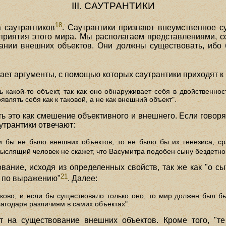
III. САУТРАНТИКИ
18
 саутрантиков
. Саутрантики признают внеумственное 
осприятия этого мира. Мы располагаем представлениями,
нии внешних объектов. Они должны существовать, ибо 
ает аргументы, с помощью которых саутрантики приходят к
ь какой-то объект, так как оно обнаруживает себя в двойственнос
лять себя как к таковой, а не как внешний объект".
 это как смешение объективного и внешнего. Если говорят
утрантики отвечают:
ли бы не было внешних объектов, то не было бы их генезиса; ср
мыслящий человек не скажет, что Васумитра подобен сыну бездетно
ание, исходя из определенных свойств, так же как "о сыт
21
– по выражению"
. Далее:
ково, и если бы существовало только оно, то мир должен был 
лагодаря различиям в самих объектах".
 на существование внешних объектов. Кроме того, "те