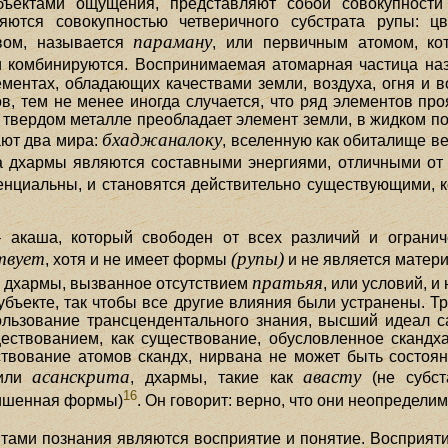
бъектами ощущения, представляют собой совокупност
ются совокупностью четверичного субстрата рупы: цве
параману
вом, называется
, или первичным атомом, ко
и комбинируются. Воспринимаемая атомарная частица н
ментах, обладающих качествами земли, воздуха, огня и
, тем не менее иногда случается, что ряд элементов проя
 твердом металле преобладает элемент земли, в жидком п
бхаджаналоку
ают два мира:
, вселенную как обиталище в
а дхармы являются составными энергиями, отличными от 
тенциальны, и становятся действительно существующими, 
 акаша, который свободен от всех различий и огранич
твует
(рупы)
, хотя и не имеет формы
и не является мате
пратьяя
е дхармы, вызванное отсутствием
, или условий, 
бъекте, так чтобы все другие влияния были устранены. Тр
льзование трансцендентального знания, высший идеал с
ествованием, как существование, обусловленное скандхам
твование атомов скандх, нирвана не может быть состоян
асанскрита
авасту
 или
, дхармы, такие как
(не субст
16
ишенная формы)
. Он говорит: верно, что они неопределим
тами познания являются восприятие и понятие. Восприят