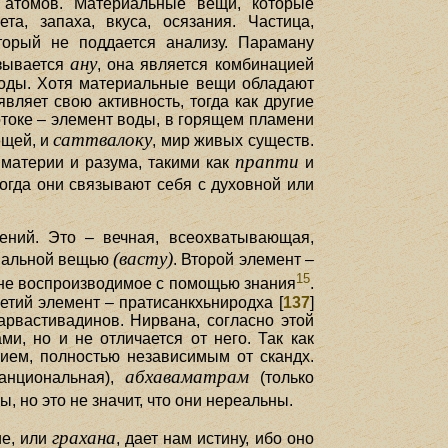
и атомов. Материальные вещи, которые
та, запаха, вкуса, осязания. Частица,
торый не поддается анализу. Параману
ану
азывается
, она является комбинацией
 воды. Хотя материальные вещи обладают
вляет свою активность, тогда как другие
отоке – элемент воды, в горящем пламени
саттвалоку
ещей, и
, мир живых существ.
прапти
материи и разума, такими как
и
когда они связывают себя с духовной или
ений. Это – вечная, всеохватывающая,
(васту)
риальной вещью
. Второй элемент –
15
и не воспроизводимое с помощью знания
.
етий элемент – пратисанкхьниродха [
137
]
арвастивадинов. Нирвана, согласно этой
и, но и не отличается от него. Так как
ием, полностью независимым от скандх.
абхаваматрам
анциональная),
(только
ы, но это не значит, что они нереальны.
грахана
ие, или
, дает нам истину, ибо оно