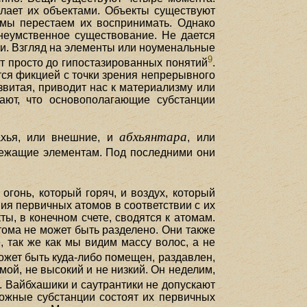
елает их объектами. Объекты существуют
 мы перестаем их воспринимать. Однако
внеумственное существование. Не дается
. Взгляд на элементы или ноуменальные
9
ят просто до гипостазированных понятий
.
тся фикцией с точки зрения непрерывного
звитая, приводит нас к материализму или
ают, что основополагающие субстанции
абхьянтара
ахья, или внешние, и
, или
лежащие элементам. Под последними они
 огонь, который горяч, и воздух, который
ия первичных атомов в соответствии с их
кты, в конечном счете, сводятся к атомам.
тома не может быть разделено. Они также
, так же как мы видим массу волос, а не
может быть куда-либо помещен, раздавлен,
мой, не высокий и не низкий. Он неделим,
а. Вайбхашики и саутрантики не допускают
ожные субстанции состоят их первичных