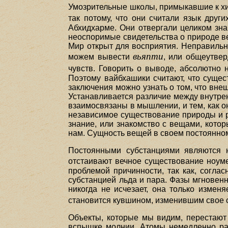
Умозрительные школы, примыкавшие к хин
так потому, что они считали язык друг
Абхидхарме. Они отвергали целиком зна
неоспоримые свидетельства о природе в
Мир открыт для восприятия. Неправильно
вьяпти
можем вывести
, или общеутве
чувств. Говорить о выводе, абсолютно 
Поэтому вайбхашики считают, что суще
заключения можно узнать о том, что вне
Устанавливается различие между внутре
взаимосвязаны в мышлении, и тем, как 
независимое существование природы и р
знание, или знакомство с вещами, кото
нам. Сущность вещей в своем постоянно
Постоянными субстанциями являются н
отстаивают вечное существование ноум
проблемой причинности, так как, согла
субстанцией льда и пара. Фазы мгновенн
никогда не исчезает, она только измен
становится кувшином, изменившим свое со
Объекты, которые мы видим, перестают 
вспышке молнии. Атомы немедленно раз