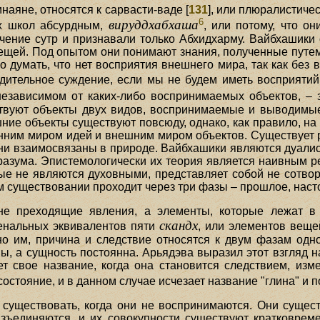
аяне, относятся к сарвасти-ваде [
131
], или плюралистиче
6
вируддхабхаша
их школ абсурдным,
, или потому, что о
чение сутр и признавали только Абхидхарму. Вайбхашики
ещей. Под опытом они понимают знания, полученные путем 
 думать, что нет восприятия внешнего мира, так как без
рдительное суждение, если мы не будем иметь восприяти
независимом от каких-либо воспринимаемых объектов, – 
ствуют объекты двух видов, воспринимаемые и выводим
шние объекты существуют повсюду, однако, как правило, на
нним миром идей и внешним миром объектов. Существует 
они взаимосвязаны в природе. Вайбхашики являются дуали
азума. Эпистемологически их теория является наивным р
рые не являются духовными, представляет собой не сотвор
м существовании проходит через три фазы – прошлое, наст
е преходящие явления, а элементы, которые лежат в
скандх
енальных эквивалентов пяти
, или элементов веще
сно им, причина и следствие относятся к двум фазам од
ы, а сущность постоянна. Арьядэва выразил этот взгляд 
яет свое название, когда она становится следствием, из
стояние, и в данном случае исчезает название "глина" и 
существовать, когда они не воспринимаются. Они сущест
ъединяются, и их совокупности существуют кратковрем