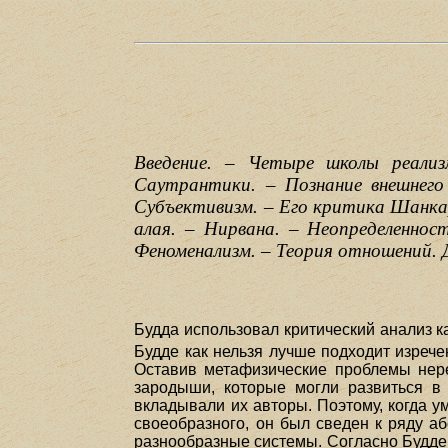
Введение. – Четыре школы реализ
Саутрантики. – Познание внешнего
Субъективизм. – Его критика Шанкар
алая. – Нирвана. – Неопределенно
Феноменализм. – Теория отношений. Д
Будда использовал критический анализ ка
Будде как нельзя лучше подходит изрече
Оставив метафизические проблемы нер
зародыши, которые могли развиться в
вкладывали их авторы. Поэтому, когда 
своеобразного, он был сведен к ряду а
разнообразные системы. Согласно Будде