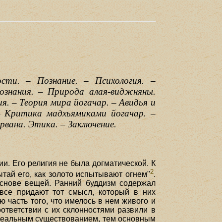
сти. – Познание. – Психология. –
ознания. – Природа алая-виджняны.
. – Теория мира йогачар. – Авидья и
– Критика мадхьямиками йогачар. –
рвана. Этика. – Заключение.
ии. Его религия не была догматической. К
2
ытай его, как золото испытывают огнем"
.
снове вещей. Ранний буддизм содержал
все придают тот смысл, который в них
часть того, что имелось в нем живого и
ответствии с их склонностями развили в
 реальным существованием, тем основным