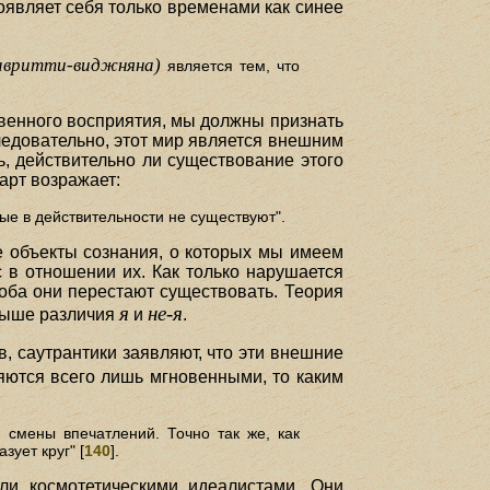
роявляет себя только временами как синее
авритти-виджняна)
является тем, что
твенного восприятия, мы должны признать
 Следовательно, этот мир является внешним
, действительно ли существование этого
арт возражает:
ые в действительности не существуют".
е объекты сознания, о которых мы имеем
 в отношении их. Как только нарушается
оба они перестают существовать. Теория
я
не-я
 выше различия
и
.
, саутрантики заявляют, что эти внешние
яются всего лишь мгновенными, то каким
 смены впечатлений. Точно так же, как
зует круг" [
140
].
ли космотетическими идеалистами. Они