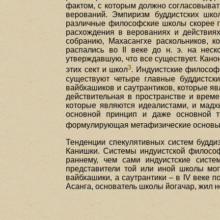
фактом, с которым должно согласовыват
верований. Эмпиризм буддистских шко
различные философские школы скорее по
расхождения в верованиях и действия
собранию, Махасангхе раскольников, 
распались во II веке до н. э. на нес
утверждавшую, что все существует. Кано
3
этих сект и школ
. Индуистские философ
существуют четыре главные буддистск
вайбхашиков и саутрантиков, которые яв
действительная в пространстве и врем
которые являются идеалистами, и мадх
основной принцип и даже основной т
формулирующая метафизические основы 
Тенденции спекулятивных систем буддиз
Канишки. Системы индуистской философи
раннему, чем сами индуистские систе
представители той или иной школы мог
вайбхашики, а саутрантики – в IV веке 
Асанга, основатель школы йогачар, жил не