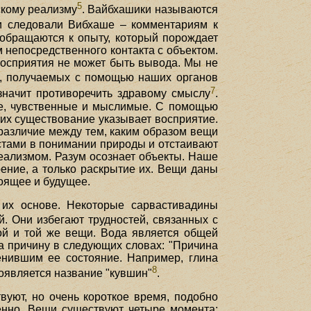
5
скому реализму
. Вайбхашики называются
ни следовали Вибхаше – комментариям к
 обращаются к опыту, который порождает
непосредственного контакта с объектом.
 восприятия не может быть вывода. Мы не
й, получаемых с помощью наших органов
7
значит противоречить здравому смыслу
.
ые, чувственные и мыслимые. С помощью
 их существование указывает восприятие.
различие между тем, каким образом вещи
стами в понимании природы и отстаивают
еализмом. Разум осознает объекты. Наше
ение, а только раскрытие их. Вещи даны
оящее и будущее.
 их основе. Некоторые сарвастивадины
й. Они избегают трудностей, связанных с
ной и той же вещи. Вода является общей
на причину в следующих словах: "Причина
менившим ее состояние. Например, глина
8
появляется название "кувшин"
.
вуют, но очень короткое время, подобно
енно. Вещи существуют четыре момента: