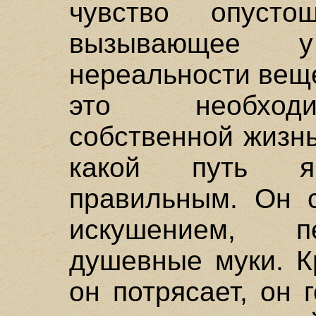
чувство опусто
вызывающее 
нереальности веще
это необходи
собственной жизнь
какой путь я
правильным. Он 
искушением, п
душевные муки. К
он потрясает, он 