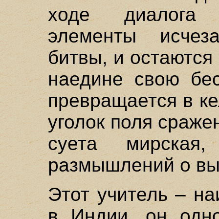
ходе диалога 
элементы исчез
битвы, и остаются
наедине свою бес
превращается в ке
уголок поля сраже
суета мирская,
размышлений о вы
Этот учитель – н
в Индии, он одн