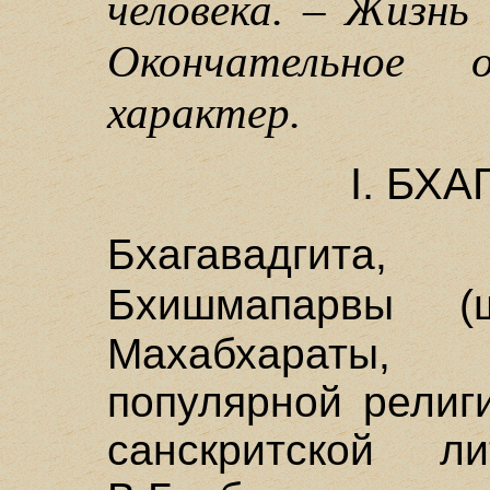
человека. – Жизнь 
Окончательное 
характер.
I. БХ
Бхагавадгита
Бхишмапарвы (
Махабхараты, 
популярной религ
санскритской л