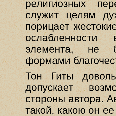
религиозных пер
служит целям дух
порицает жестокие
ослабленности 
элемента, не 
формами благочес
Тон Гиты доволь
допускает воз
стороны автора. А
такой, какою он ее