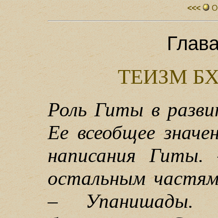
<<<
О
Глава
ТЕИЗМ Б
Роль Гиты в разви
Ее всеобщее значе
написания Гиты.
остальным частям
– Упанишады. 