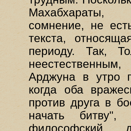
Махабхараты,
сомнение, не ест
текста, относяща
периоду. Так, Т
неестественны
Арджуна в утро п
когда оба вражес
против друга в б
начать битву",
философский 