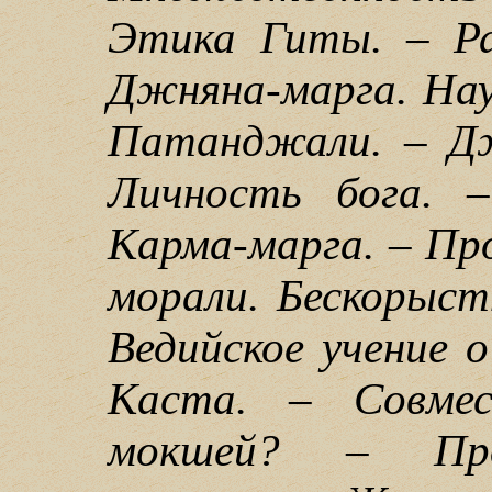
Этика Гиты. – Ра
Джняна-марга. Нау
Патанджали. – Дж
Личность бога. –
Карма-марга. – Пр
морали. Бескорыст
Ведийское учение 
Каста. – Совме
мокшей? – Про