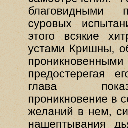
благовидными п
суровых испытан
этого всякие хит
устами Кришны, о
проникнове
предостерегая е
глава показ
проникновение в с
желаний в нем, с
нашептывания дь