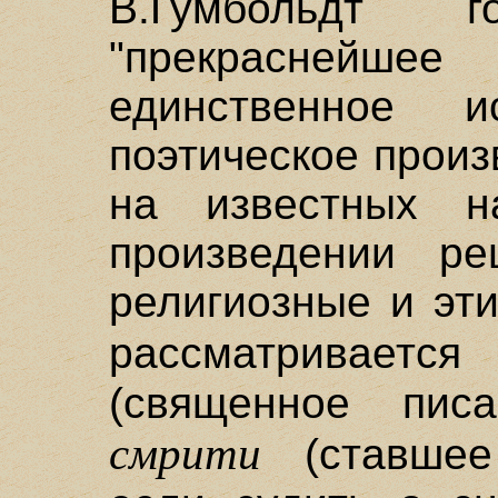
В.Гумбольдт 
"прекраснейш
единственное и
поэтическое прои
на известных н
произведении ре
религиозные и эт
рассматрива
(священное пис
смрити
(ставшее