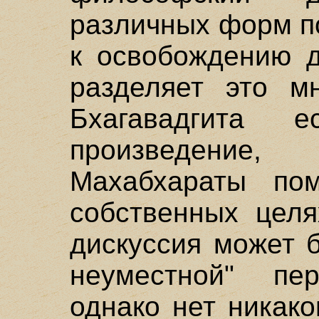
различных форм п
к освобождению д
разделяет это мн
Бхагавадгита е
произведение
Махабхараты по
собственных целя
дискуссия может 
неуместной" пе
однако нет никако