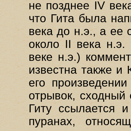
не позднее IV века
что Гита была нап
века до н.э., а е
около II века н.э
веке н.э.) коммен
известна также и К
его произведении
отрывок, сходный 
Гиту ссылается и 
пуранах, относящ