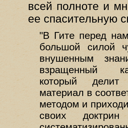
всей полноте и мн
ее спасительную с
"В Гите перед на
большой силой ч
внушенным знан
взращенный ка
который делит
материал в соотве
методом и приходи
своих доктри
систематизирован