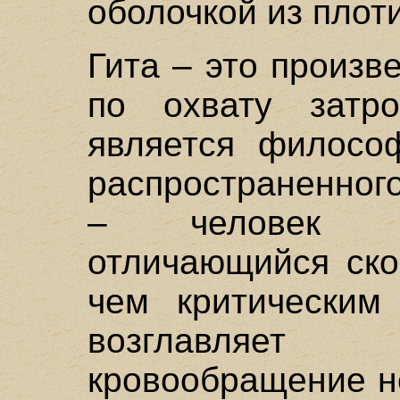
оболочкой из плоти
Гита – это произ
по охвату затр
является филосо
распространенног
– человек гл
отличающийся ско
чем критическим
возглавляе
кровообращение н