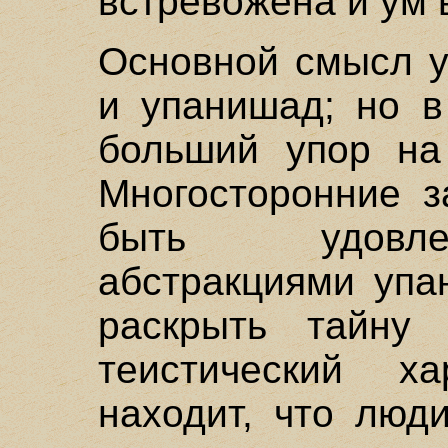
встревожена и ум 
Основной смысл у
и упанишад; но в
больший упор на 
Многосторонние з
быть удовле
абстракциями упа
раскрыть тайну
теистический х
находит, что люд