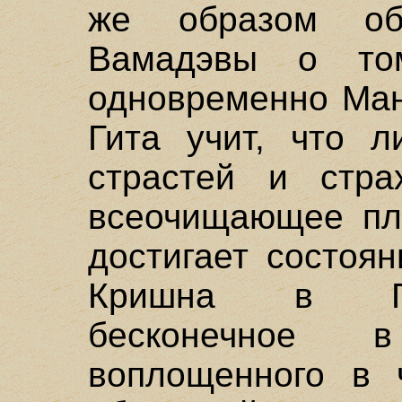
же образом объ
Вамадэвы о то
одновременно Ман
Гита учит, что л
страстей и стра
всеочищающее пла
достигает состоя
Кришна в Гит
бесконечное 
воплощенного в ч