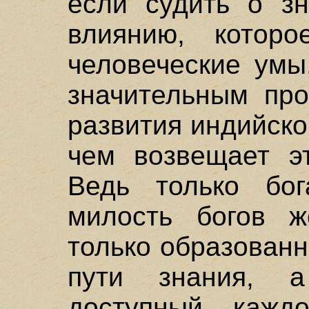
если судить о зн
влиянию, котор
человеческие умы
значительным про
развития индийско
чем возвещает эт
Ведь только бог
милость богов ж
только образован
пути знания, 
доступный кажд