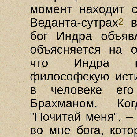
момент находит с
Веданта-сутрах
ве
2
бог Индра объяв
объясняется на о
что Индра вы
философскую исти
в человеке ег
Брахманом. Ко
"Почитай меня", –
во мне бога, кото