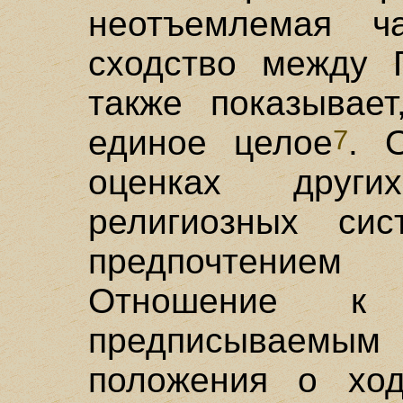
неотъемлемая ча
сходство между 
также показывает
единое целое
. 
7
оценках друг
религиозных сис
предпочтение
Отношение к ж
предписываемым
положения о ход