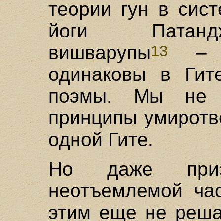
теории гун в сист
йоги Патандж
вишварупы
– б
13
одинаковы в Гит
поэмы. Мы не 
принципы умиротв
одной Гите.
Но даже призн
неотъемлемой ча
этим еще не реша