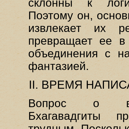
склонны к логи
Поэтому он, осно
извлекает их р
превращает ее в
объединения с н
фантазией.
II. ВРЕМЯ НАПИ
Вопрос о вр
Бхагавадгиты пр
трудным. Поскольк