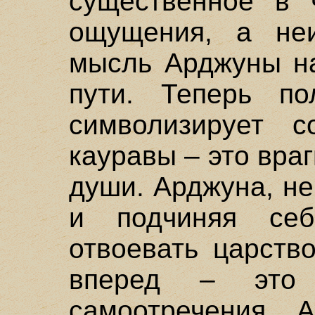
существенное в 
ощущения, а не
мысль Арджуны на
пути. Теперь по
символизирует 
кауравы – это вр
души. Арджуна, н
и подчиняя себ
отвоевать царств
вперед – это
самоотречения. 