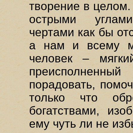
творение в целом.
острыми углам
чертами как бы от
а нам и всему м
человек – мягки
преисполнен
порадовать, помо
только что обр
богатствами, изо
ему чуть ли не из