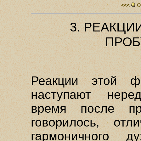
<<<
О
3. РЕАКЦИ
ПРОБ
Реакции этой ф
наступают нере
время после пр
говорилось, отл
гармоничного ду