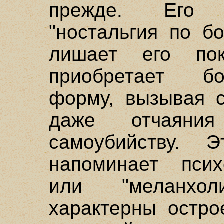
прежде. Его 
"ностальгия по б
лишает его пок
приобретает бо
форму, вызывая с
даже отчаяни
самоубийству. 
напоминает псих
или "меланхо
характерны остро