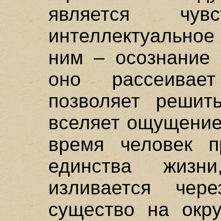
является чу
интеллектуальное
ним – осознание 
оно рассеивае
позволяет решит
вселяет ощущение
время человек п
единства жиз
изливается чер
существо на окр