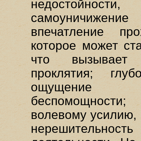
недостойнос
самоуничижени
впечатление пр
которое может ст
что вызывает 
проклятия; глу
ощущение ин
беспомощности
волевому усилию,
нерешительнос