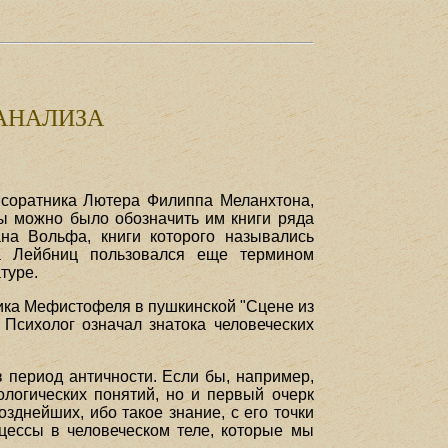
АНАЛИЗА
м соратника Лютера Филиппа Меланхтона,
бы можно было обозначить им книги ряда
на Вольфа, книги которого назывались
фа Лейбниц пользовался еще термином
туре.
лика Мефистофеля в пушкинской "Сцене из
. Психолог означал знатока человеческих
в период античности. Если бы, например,
ологических понятий, но и первый очерк
озднейших, ибо такое знание, с его точки
оцессы в человеческом теле, которые мы