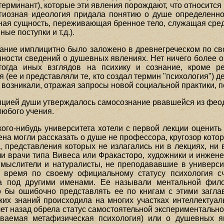
терминант), которые эти явления порождают, что относится к
гиозная идеология придала понятию о душе определенн
нная сущность, переживающая бренное тело, служащая ср
е поступки и т.д.).
ание имплицитно было заложено в древнегреческом по свое
пности сведений о душевных явлениях. Нет ничего более о
тогда иных взглядов на психику и сознание, кроме ре
(ее и представляли те, кто создал термин "психология") д
возникали, отражая запросы новой социальной практики, 
епцией души утверждалось самосознание рвавшейся из феод
любого учения.
кого-нибудь университета хотели с первой лекции оценить
ена могли рассказать о душе не профессора, кругозор кот
, представления которых не излагались ни в лекциях, ни 
и врачи типа Вивеса или Фракасторо, художники и инжене
е мыслители и натуралисты, не преподававшие в универси
е время по своему официальному статусу психология сч
а под другими именами. Ее называли ментальной филосо
 бы ошибочно представлять ее по книгам с этими заглав
их знаний происходила на многих участках интеллектуал
 лет назад обрела статус самостоятельной экспериментальн
ваемая метафизическая психология) или о душевных я