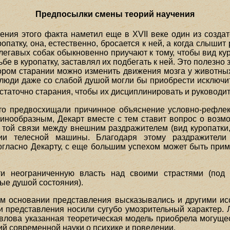
Предпосылки смены теорий научения
ения этого факта наметил еще в XVII веке один из созда
ропатку, она, естественно, бросается к ней, а когда слышит
 легавых собак обыкновенно приучают к тому, чтобы вид кур
е в куропатку, заставлял их подбегать к ней. Это полезно 
тором старании можно изменить движения мозга у животных
 люди даже со слабой душой могли бы приобрести исключи
статочно старания, чтобы их дисциплинировать и руководит
то предвосхищали причинное объяснение условно-рефлек
инообразным, Декарт вместе с тем ставит вопрос о возм
) той связи между внешним раздражителем (вид куропатки,
ции телесной машины. Благодаря этому раздражители
согласно Декарту, с еще большим успехом может быть пр
ти неограниченную власть над своими страстями (под
ые душой состояния).
ем основании представления высказывались и другими ис
и представления носили сугубо умозрительный характер. Л
влова указанная теоретическая модель приобрела могущ
ий современной науки о психике и поведении.