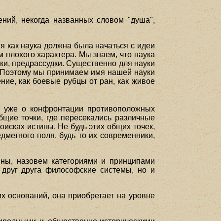
ений, некогда названных словом "душа",
ия как наука должна была начаться с идеи
м плохого характера. Мы знаем, что наука
ки, предрассудки. Существенно для науки
ся. Поэтому мы принимаем имя нашей науки
ие, как боевые рубцы от ран, как живое
я уже о конфронтации противоположных
бщие точки, где пересекались различные
исках истины. Не будь этих общих точек,
дметного поля, будь то их современники,
ины, назовем категориями и принципами
 друг друга философские системы, но и
их оснований, она приобретает на уровне