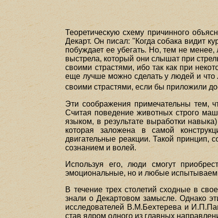
Теоретическую схему причинного объясн
Декарт. Он писал: "Когда собака видит ку
побуждает ее убегать. Но, тем не менее,
выстрела, который они слышат при стрельб
своими страстями, ибо так как при неко
еще лучше можно сделать у людей и что
своими страстями, если бы приложили до
Эти соображения примечательны тем, ч
Считая поведение животных строго маш
языком, в результате выработки навыка
которая заложена в самой конструк
двигательные реакции. Такой принцип, 
сознанием и волей.
Используя его, люди смогут приобрес
эмоциональные, но и любые испытываем
В течение трех столетий сходные в сво
знали о Декартовом замысле. Однако эт
исследователей В.М.Бехтерева и И.П.Па
став ядром одного из главных направлен