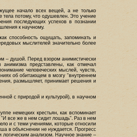
жущее начало всех вещей, а не только
е тела потому, что одушевлен. Это учение
рения последующих успехов в познании
шления к научному.
как способность ощущать, запоминать и
передовых мыслителей значительно более
ом – душой. Перед взором анимистически
 анимизма представлены, как отмечал
понимание человеческих мыслей, чувств,
ениях об обитающем в мозгу "внутреннем
ления, размышляет, принимает решения и
ной с природой и культурой), в научном
уппе немецких крестьян, как вспоминает
"И все же в нем сидит лошадь". Раз в нем
дело и с теми учениями, которые относили
уша в объяснении не нуждается. Прогресс
и логическим анализом. Научное знание –