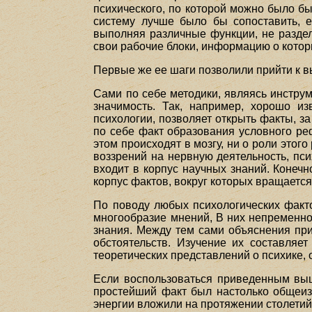
психического, по которой можно было бы
систему лучше было бы сопоставить, е
выполняя различные функции, не раздел
свои рабочие блоки, информацию о котор
Первые же ее шаги позволили прийти к в
Сами по себе методики, являясь инструм
значимость. Так, например, хорошо и
психологии, позволяет открыть факты, 
по себе факт образования условного ре
этом происходят в мозгу, ни о роли этог
воззрений на нервную деятельность, пс
входит в корпус научных знаний. Конечн
корпус фактов, вокруг которых вращается
По поводу любых психологических факт
многообразие мнений, В них непременно
знания. Между тем сами объяснения при
обстоятельств. Изучение их составляе
теоретических представлений о психике,
Если воспользоваться приведенным выш
простейший факт был настолько общеизве
энергии вложили на протяжении столетий 