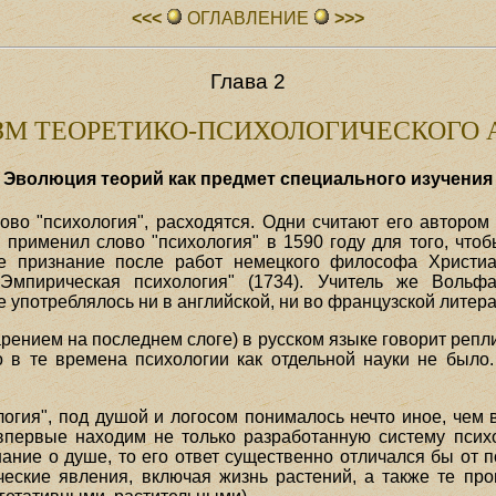
<<<
ОГЛАВЛЕHИЕ
>>>
Глава 2
ЗМ
ТЕОРЕТИКО-ПСИХОЛОГИЧЕСКОГО 
Эволюция теорий как предмет специального изучения
лово "психология", расходятся. Одни считают его авторо
 применил слово "психология" в 1590 году для того, что
е признание после работ немецкого философа Христиа
 "Эмпирическая психология" (1734). Учитель же Воль
не употреблялось ни в английской, ни во французской литера
дарением на последнем слоге) в русском языке говорит реп
" Но в те времена психологии как отдельной науки не было
ология", под душой и логосом понималось нечто иное, чем 
впервые находим не только разработанную систему псих
нание о душе, то его ответ существенно отличался бы от п
еские явления, включая жизнь растений, а также те пр