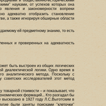
иродными и общественно-историческими
кими" науками, от успехов которых она
ю явления и закономерности вопреки
о адекватно отобразить становление
стве, а также игнорируя обширные области
ждаемому ей предметному знанию, то есть
вленных и проверенных на адекватность
может быть выстроен из общих логических
ой диалектической логики. Одно время в
го аналитического метода. Поскольку с
 советских исследователей этот метод
у товарной стоимости – и показывает, что
экономических формаций... Кто разгадал бы
е высказано в 1927 году Л.С.Выготским в
угие были заняты поисками "клеточки"