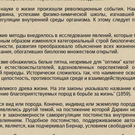
 науки о жизни произошли революционные события. На
вина, успехами физико-химической школы, изгнавшей
гуляции внутренней среды организма. К этому следует 
кие методы внедрялось в исследование явлений, которые 
нным образом изменялся категориальный строй биологиче
ности, развития преобразовало объяснение всех жизне
ания, обогативших биологию множеством открытий.
изме обнажились белые пятна, незримые для "оптики" кате
 естествоиспытателей, вдохновленных перспективой о
 природы. Исторически сложилось так, что наименее ос
 целостность, противостоящая среде и взаимодействующая 
ликого древа жизни. На эти законы указывало название е
ние благоприятствуемых пород в борьбе за жизнь" (1859).
я вид или порода. Конечно, индивид или экземпляр пород
являлись другой темой, на постижение которой Дарвин н
е в закономерности саморегуляции постоянства внутренн
влияниям. Подобное постоянство, поддерживаемое авт
я, является, как подчеркивал Бернар, условием свободной 