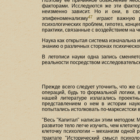
Поэтому ее причинное объяснение нео
факторами. Исследуются же эти фактор
неизменно зависит. Но и они, в св
47
эпифеноменализму
играют важную ро
психологических проблем, гипотез, конце
практики, связанные с воздействием на ч
Наука как открытая система изначальна 
знанию о различных сторонах психическо
В летописи науки одна запись сменяет
реальности посредством исследовательск
Прежде всего следует уточнить, что же 
операций, будь то формальной логики, 
нашей литературе излагались проектны
представлением о нем в истории наук
попытались истолковать по-марксистски
"Весь "Капитал" написан этим методом: М
развитое тело легче изучить, чем клеточк
клеточку психологии – механизм одной р
трактате "Исторический смысл психолог