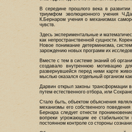
В середине прошлого века в развитии
триумфом эволюционного учения Ч.Дар
К.Бернаром учения о механизмах саморе
чувств.
Здесь экспериментальные и математичес
как непространственной сущности. Коре
Новое понимание детерминизма, систем
зарождению новых программ их исследов
Вместе с тем в системе знаний об орган
создавало внутреннюю мотивацию для
развернувшейся перед ними карте живой
мыслью оказался отдельный организм как
Дарвин открыл законы трансформации ве
путем естественного отбора, или Сохране
Стало быть, объектом объяснения являлс
механизмы его собственного поведения 
Бернара следует отнести проникновени
вопреки угрожающим ее стабильности 
постоянном контроле со стороны сознани