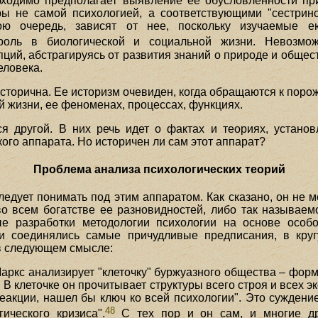
бходимо предполагает выявление ее обусловленности пр
ы не самой психологией, а соответствующими "сестринс
ою очередь, зависят от нее, поскольку изучаемые е
ль в биологической и социальной жизни. Невозможн
пций, абстрагируясь от развития знаний о природе и обще
еловека.
исторична. Ее историзм очевиден, когда обращаются к поро
й жизни, ее феноменах, процессах, функциях.
ся другой. В них речь идет о фактах и теориях, устано
ого аппарата. Но историчен ли сам этот аппарат?
Проблема анализа психологических теорий
следует понимать под этим аппаратом. Как сказано, он не 
во всем богатстве ее разновидностей, либо так называем
е разработки методологии психологии на основе особо
и соединялись самые причудливые предписания, в кругу
 в следующем смысле:
аркс анализирует "клеточку" буржуазного общества – форм
у. В клеточке он прочитывает структуры всего строя и всех 
еакции, нашел бы ключ ко всей психологии". Это суждени
48
ического кризиса".
С тех пор и он сам, и многие др