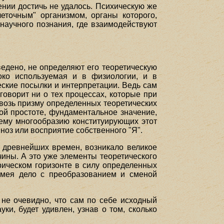
ении достичь не удалось. Психическую же
еточным" организмом, органы которого,
научного познания, где взаимодействуют
ведено, не определяют его теоретическую
око используемая и в физиологии, и в
ские посылки и интерпретации. Ведь сам
оворит ни о тех процессах, которые при
сквозь призму определенных теоретических
ой простоте, фундаментальное значение,
всему многообразию конституирующих этот
пноз или восприятие собственного "Я".
 древнейших времен, возникало великое
ины. А это уже элементы теоретического
рическом горизонте в силу определенных
 Имея дело с преобразованием и сменой
не очевидно, что сам по себе исходный
ки, будет удивлен, узнав о том, сколько