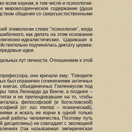
о всем наукам, в том числе и психологии.
ое мировоззренческое содержание (душа
едством общения со сверхъестественными
й этимологии слове "психология", когда
шибочного, как делать на этом основании
лигиозно-идеалистических. Царившая в
ействительно подчинялась диктату церкви.
передовые идеи.
альных пут личности. Отношением к этой
 профессора, они кричали ему: "Говорите
орых был ограничен сочинениями античных
в книгах, объединенных Гоклениусом под
ры типа Леонардо да Винчи, а позднее –
тетах и не претендовавшие на то, чтобы
италась философской (и богословской)
фией (от лат. mental – психический),
иями и искать ее корни в одной только
ьной работы человечества. Поэтому путь
ой дисциплины) не совпадает с эволюцией
влениях (так называемая эмпирическая