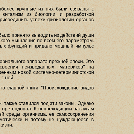
иболее крупные из них были связаны с
 витализм из биологии, и разработкой
присоединить успехи физиологии органов
было принято выводить из действий души
ского мышления по всем его параметрам.
нных функций и придало мощный импульс
гориального аппарата прежней эпохи. Это
своения неизведанных "материков" на
военным новой системно-детерминистской
с ней.
го главной книги: "Происхождение видов
ы также ставился под эти законы, Однако
е претендовал. К непреходящим заслугам
ей среды организма, ее самосохранения
оматически и потому не нуждающееся в
жизни.