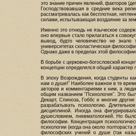
это знание причин явлений, факторов (де
Господствовавшая в средние века рели
рассматривалась как бесплотная, нетле
силами, испытывающая воздаяние за земны
Именно это отнюдь не языческое содерж
оно впервые стало прилагаться к совоку
вывод, будто человечество не знало 
университетах схоластическая философия 
Однако даже в пределах этой философии 
В борьбе с церковно-богословской конц
концепции определялся общий характер 
В эпоху Возрождения, когда студенты ка
нам о душе!" Наиболее важное в те врем
авторов и комментариями к ним, а люди
общим названием "Психология". Это был
Декарт, Спиноза, Гоббс и многие други
разрабатывать психологию. Длительно
дисциплиной. Иногда она фигурировал
душесловием, пневматологией. Но было
философии. Концентрация психологическ
психологии (когда она около полтораста
философских учений о душе (так назы