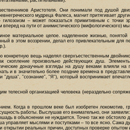
егетативными, растительными).
ественников Аристотеля. Они понимали под душой дви
евнегреческого мудреца Фалеса, магнит притягивает други
 гилозоизм – может показаться примитивным с точки з
 вперед на пути от анимистического (мифологического) мы
иное материальное целое. наделенное жизнью, понятой 
ный в этом воззрении, делал его привлекательным для 
.).
дую конкретную вещь наделял сверхъестественным двойник
ак скопление произвольно действующих душ. Элементы
тические донаучные взгляды на душу веками влияли на 
знать и в значительно более поздние времена в представл
 "душа", "сознание", "Я"), который воспринимает впечат
им телесной организацией человека (нераздельно сопряжен
ем. Когда в прошлом веке был изобретен локомотив, гр
ущность работы. Выслушав его внимательно, они заявили: 
ошадь в объяснении не нуждается. Точно так же обстояло 
уша управляет мыслями и поступками – то все ясно. Сама д
 и открытии реальных причин, доступных проверке опытом 