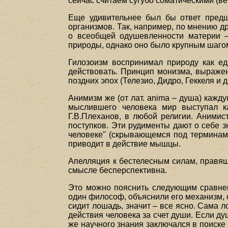
сейчас считаем сугубо соматическими (в
Еще удивительнее был бы ответ предш
организмов. Так, например, по мнению др
о всеобщей одушевленности материи –
природы, однако оно было крупным шагом
Гилозоизм воспринимал природу как ед
действовать. Принцип монизма, выражен
поздних эпох (Телезио, Дидро, Геккеля и др
Анимизм же (от лат. anima – душа) каж
мыслившего человека мир выступал к
Г.В.Плеханов, в любой религии. Анимис
поступков. Эти рудименты дают о себе 
человеке" (скрывающемся под терминами
приводит в действие мышцы.
Апелляция к бестелесным силам, правящ
смысле бесперспективна.
Это можно пояснить следующим сравнени
один философ, объяснили его механизм, с
сидит лошадь, значит – все ясно. Сама л
действия человека за счет души. Если д
же научного знания заключался в поиске