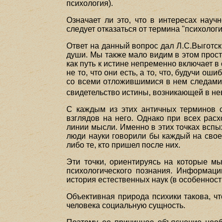
психология).
Означает ли это, что в интересах науч
следует отказаться от термина "психолог
Ответ на данный вопрос дал Л.С.Выготски
души. Мы также мало видим в этом просто
как путь к истине непременно включает 
не то, что они есть, а то, что, будучи 
со всеми отложившимися в нем следами 
свидетельство истины, возникающей в не
С каждым из этих античных терминов 
взглядов на него. Однако при всех рас
линии мысли. Именно в этих точках вспы
люди науки говорили бы каждый на своем
либо те, кто пришел после них.
Эти точки, ориентируясь на которые м
психологического познания. Информаци
история естественных наук (в особенност
Объективная природа психики такова, чт
человека социальную сущность.