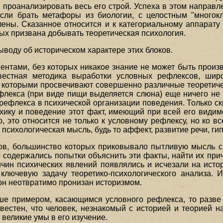
 проанализировать весь его строй. Успеха в этом направл
сли брать метафоры из биологии, с целостным "многокл
ены. Сказанное относится и к категориальному аппарату 
ых призвана добывать теоретическая психология.
ыводу об историческом характере этих блоков.
ентами, без которых никакое знание не может быть произ
звестная методика выработки условных рефлексов, шир
за которыми просвечивают совершенно различные теоретиче
флекса (при виде пищи выделяется слюна) еще ничего не г
о рефлекса в психической организации поведения. Только 
ихику и поведение этот факт, имеющий при всей его видим
о, это относится не только к условному рефлексу, но ко 
 психологическая мысль, будь то аффект, развитие речи, ги
ов, большинство которых приковывало пытливую мысль с
 содержались попытки объяснить эти факты, найти их прич
чин психических явлений появлялись и исчезали на исто
т ключевую задачу теоретико-психологического анализа.
 он неотвратимо пронизан историзмом.
е примером, касающимся условного рефлекса, то разве 
стен, что человек, незнакомый с историей и теорией нау
великие умы в его изучение.