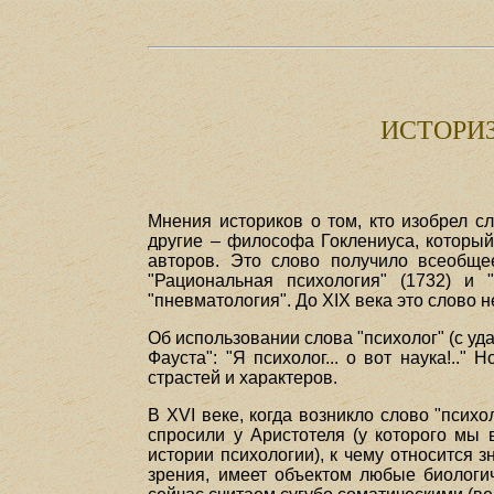
ИСТОРИ
Мнения историков о том, кто изобрел с
другие – философа Гоклениуса, который
авторов. Это слово получило всеобще
"Рациональная психология" (1732) и
"пневматология". До XIX века это слово 
Об использовании слова "психолог" (с у
Фауста": "Я психолог... о вот наука!..
страстей и характеров.
В XVI веке, когда возникло слово "псих
спросили у Аристотеля (у которого мы 
истории психологии), к чему относится з
зрения, имеет объектом любые биологич