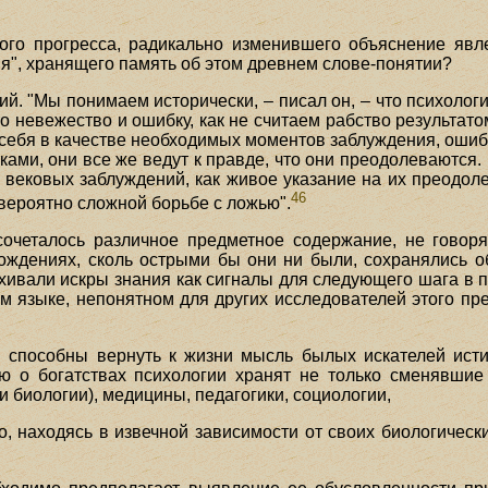
ного прогресса, радикально изменившего объяснение явл
ия", хранящего память об этом древнем слове-понятии?
й. "Мы понимаем исторически, – писал он, – что психолог
 невежество и ошибку, как не считаем рабство результато
в себя в качестве необходимых моментов заблуждения, ошиб
ошибками, они все же ведут к правде, что они преодолевают
вековых заблуждений, как живое указание на их преодолен
46
вероятно сложной борьбе с ложью".
сочеталось различное предметное содержание, не говор
хождениях, сколь острыми бы они ни были, сохранялись о
хивали искры знания как сигналы для следующего шага в по
 языке, непонятном для других исследователей этого пре
ы способны вернуть к жизни мысль былых искателей ист
ю о богатствах психологии хранят не только сменявшие
и биологии), медицины, педагогики, социологии,
о, находясь в извечной зависимости от своих биологическ