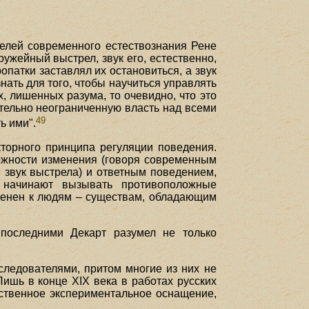
телей современного естествознания Рене
 ружейный выстрел, звук его, естественно,
опатки заставлял их остановиться, а звук
знать для того, чтобы научиться управлять
, лишенных разума, то очевидно, что это
тельно неограниченную власть над всеми
49
ь ими".
торного принципа регуляции поведения.
ожности изменения (говоря современным
 звук выстрела) и ответным поведением,
 начинают вызывать противоположные
именен к людям – существам, обладающим
 последними Декарт разумел не только
следователями, притом многие из них не
ишь в конце XIX века в работах русских
ественное экспериментальное оснащение,