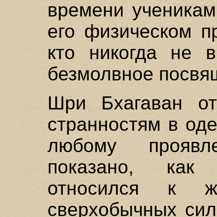
времени ученикам
его физическом п
кто никогда не в
безмолвное посвя
Шри Бхагаван от
странностям в од
любому проявл
показано, как
относился к 
сверхобычных сил