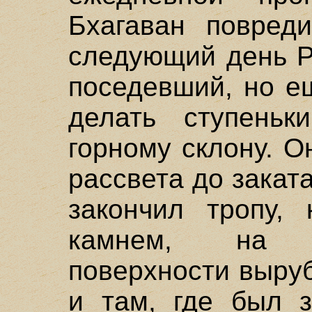
Бхагаван повред
следующий день Р
поседевший, но е
делать ступень
горному склону. О
рассвета до заката
закончил тропу, 
камнем, на п
поверхности выруб
и там, где был з