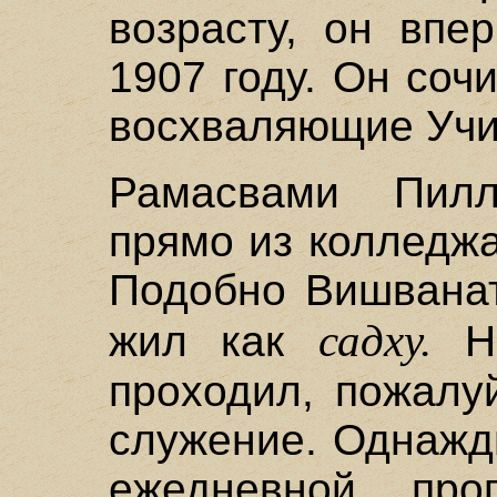
возрасту, он впе
1907 году. Он соч
восхваляющие Учи
Рамасвами Пил
прямо из колледжа
Подобно Вишванат
садху.
жил как
Но
проходил, пожалу
служение. Однажд
ежедневной пр