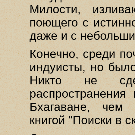
Милости, излива
поющего с истинн
даже и с небольш
Конечно, среди п
индуисты, но было
Никто не сд
распространения
Бхагаване, чем
книгой "Поиски в с