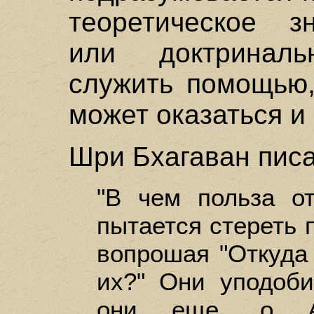
теоретическое зн
или доктринал
служить помощью,
может оказаться и
Шри Бхагаван писа
"В чем польза от
пытается стереть 
вопрошая "Откуда
их?" Они уподоби
они еще, о Ар