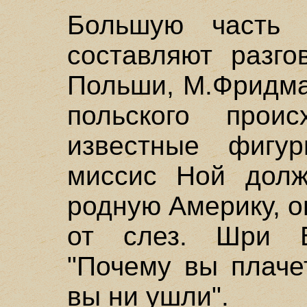
Большую часть 
составляют разго
Польши, М.Фридм
польского прои
известные фигу
миссис Ной долж
родную Америку, о
от слез. Шри Б
"Почему вы плаче
вы ни ушли".