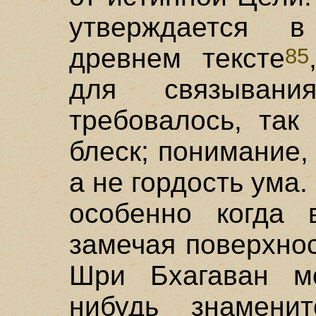
утверждается 
древнем тексте
85
для связыван
требовалось, так
блеск; понимание,
а не гордость ума.
особенно когда 
замечая поверхно
Шри Бхагаван мо
нибудь знамени