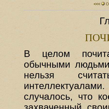
<<<
О
Г
ПОЧ
В целом почит
обычными людьми.
нельзя счит
интеллектуалами
случалось, что ко
захваченный свои