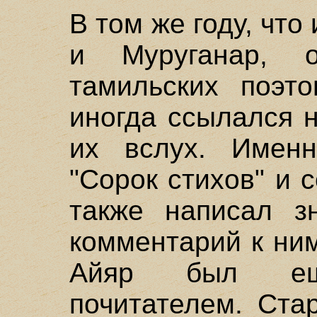
В том же году, чт
и Муруганар, 
тамильских поэт
иногда ссылался 
их вслух. Имен
"Сорок стихов" и с
также написал з
комментарий к ни
Айяр был ещ
почитателем. Ста