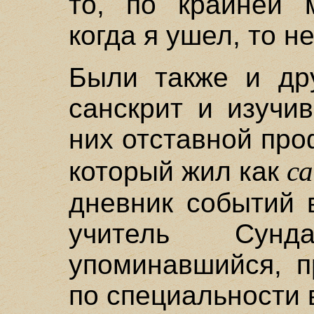
то, по крайней м
когда я ушел, то не
Были также и дру
санскрит и изучи
них отставной пр
са
который жил как
дневник событий 
учитель Сун
упоминавшийся, п
по специальности 