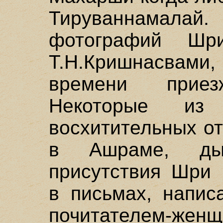
Тируваннамалай
фотографий Шр
Т.Н.Кришнасвам
времени прие
Некоторые и
восхитительных о
в Ашраме, ды
присутствия Шри 
в письмах, напис
почитателем-ж