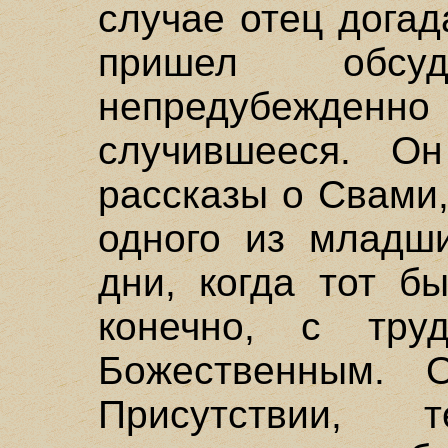
случае отец догад
пришел обсу
непредубежд
случившееся. О
рассказы о Свами,
одного из младши
дни, когда тот б
конечно, с тру
Божественным. 
Присутствии,