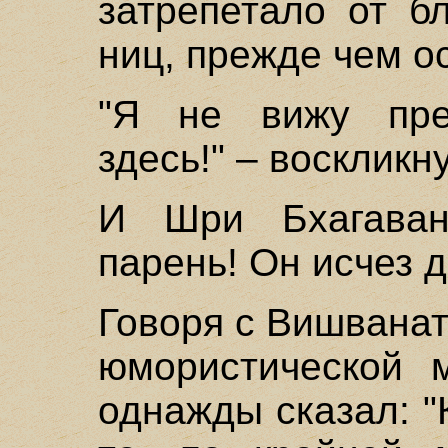
затрепетало от б
ниц, прежде чем ос
"Я не вижу пре
здесь!" – воскликн
И Шри Бхагаван
парень! Он исчез д
Говоря с Вишвана
юмористической 
однажды сказал: "