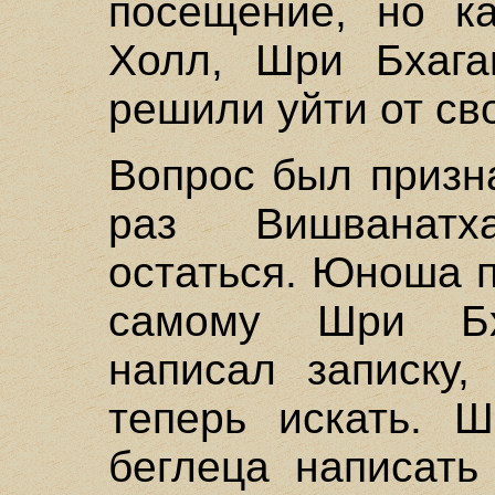
посещение, но к
Холл, Шри Бхага
решили уйти от св
Вопрос был призна
раз Вишванат
остаться. Юноша п
самому Шри Бх
написал записку,
теперь искать. Ш
беглеца написать