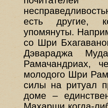
почитател
несправедливость
есть другие, 
упомянуты. Напри
со Шри Бхагавано
Дэвараджа Муд
Рамачандриах, ч
молодого Шри Рам
силы на ритуал п
доме – единстве
Махарши когда-ли