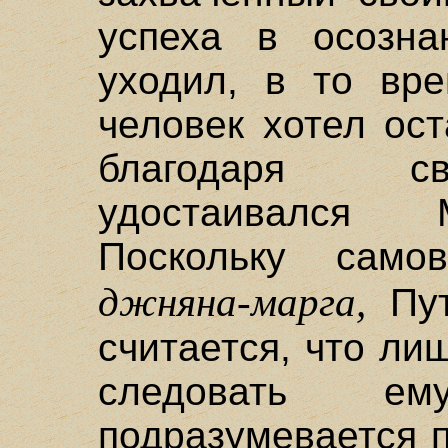
успеха в осозн
уходил, в то вре
человек хотел ост
благодаря св
удостаивался 
Поскольку само
джняна-марга,
Пут
считается, что ли
следовать ем
подразумевается 