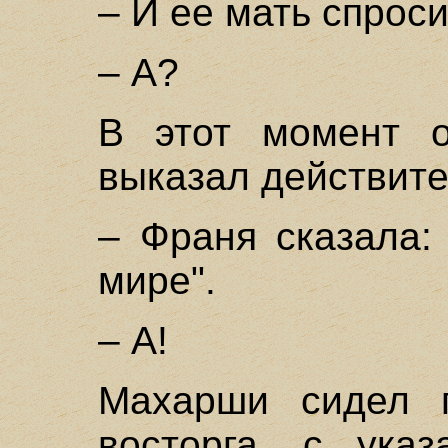
– И ее мать спроси
– А?
В этот момент о
выказал действите
– Франя сказала:
мире".
– А!
Махарши сидел 
восторга, с ука