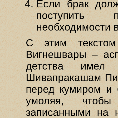
Если брак долж
поступить п
необходимости в
С этим тексто
Вигнешвары – асп
детства имел 
Шивапракашам Пил
перед кумиром и 
умоляя, чтобы
записанными на 