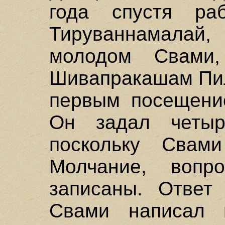
года спустя ра
Тируваннамала
молодом Свами
Шивапракашам Пил
первым посещени
Он задал четыр
поскольку Свам
Молчание, воп
записаны. Ответ
Свами написал 