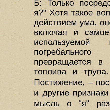
Б: Только посред
я?" Хотя такое во
действием ума, он
включая и самое
используемой 
погребальног
превращается в 
топлива и трупа
Постижение, – по
и другие признаки
мысль о "я" ра