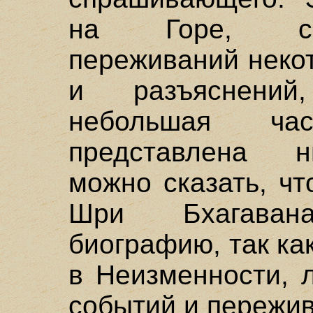
на Горе, сох
переживаний неко
и разъяснений
небольшая ча
представлена н
можно сказать, ч
Шри Бхагаван
биографию, так ка
в Неизменности, 
событий и пережи