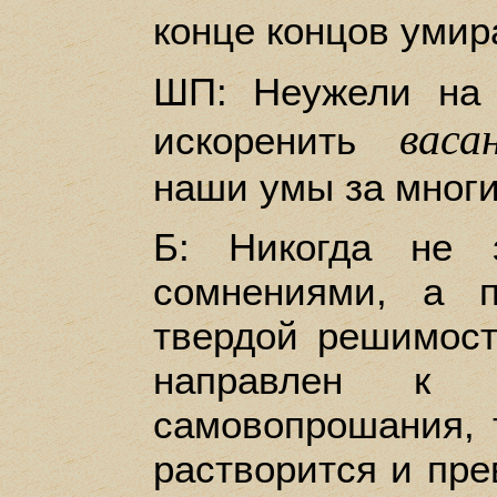
конце концов умир
ШП: Неужели на
васа
искоренить
наши умы за мног
Б: Никогда не 
сомнениями, а 
твердой решимост
направлен к А
самовопрошания, 
растворится и пре