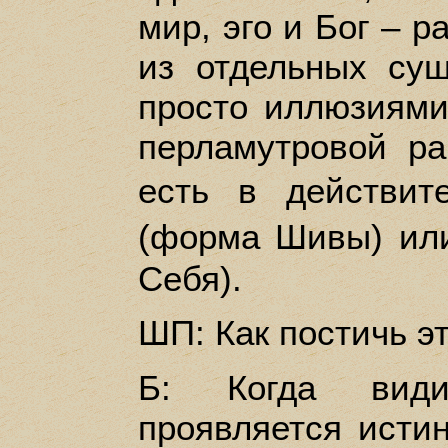
мир, эго и Бог – 
из отдельных сущ
просто иллюзиями
перламутровой ра
есть в действит
(форма Шивы) и
Себя).
ШП: Как постичь э
Б: Когда види
проявляется исти