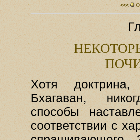
<<<
О
Г
НЕКОТОР
ПОЧИ
Хотя доктрина
Бхагаван, нико
способы наставл
соответствии с х
спрашивающего. 