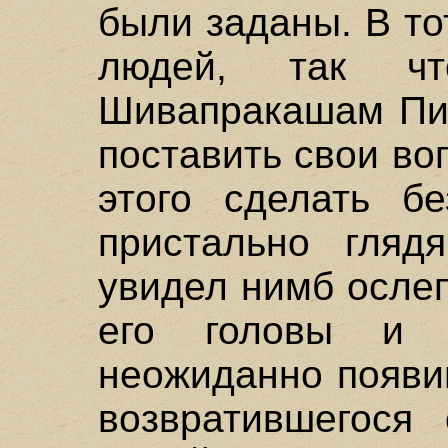
были заданы. В т
людей, так ч
Шивапракашам Пил
поставить свои во
этого сделать бе
пристально гляд
увидел нимб ослеп
его головы и з
неожиданно появи
возвратившегося