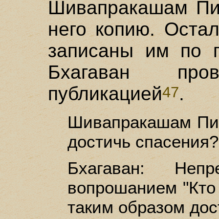
Шивапракашам Пил
него копию. Оста
записаны им по 
Бхагаван пр
публикацией
.
47
Шивапракашам Пил
достичь спасения?
Бхагаван: Непр
вопрошанием "Кто 
таким образом дос