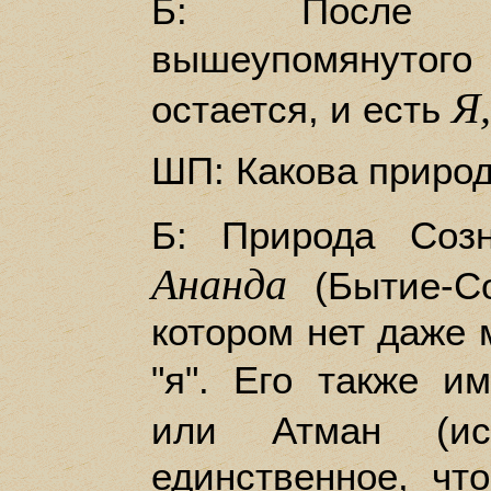
Б: После о
вышеупомянутого
Я,
остается, и есть
ШП: Какова природ
Б: Природа Соз
Ананда
(Бытие-Со
котором нет даже
"я". Его также 
или Атман (и
единственное, чт