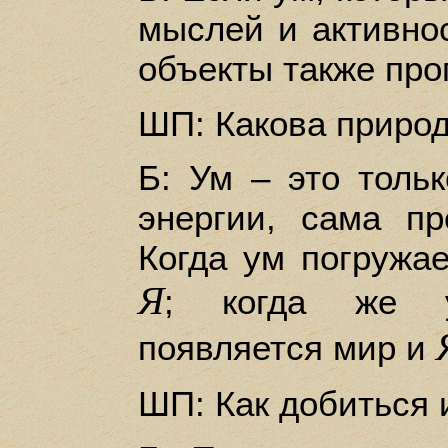
мыслей и активнос
объекты также про
ШП: Какова приро
Б: Ум – это толь
энергии, сама п
Когда ум погружае
Я
; когда же у
появляется мир и
ШП: Как добиться 