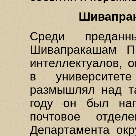
Шивапра
Среди предан
Шивапракашам П
интеллектуалов, 
в университе
размышлял над т
году он был на
почтовое отделе
Департамента окр