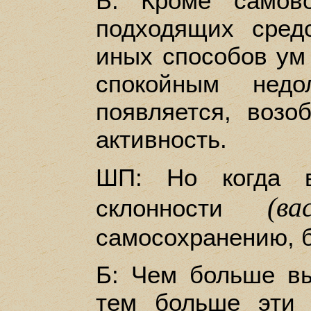
Б: Кроме самов
подходящих сред
иных способов ум 
спокойным нед
появляется, воз
активность.
ШП: Но когда в
(ва
склонности
самосохранению, б
Б: Чем больше вы
тем больше эти 