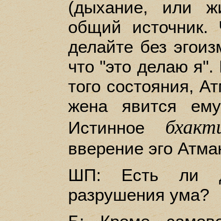
(дыхание, или ж
общий источник.
делайте без эгоизм
что "это делаю я".
того состояния, А
жена явится ем
бхакт
Истинное
вверение эго Атман
ШП: Есть ли д
разрушения ума?