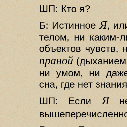
ШП: Кто я?
Я,
Б: Истинное
или
телом, ни каким-л
объектов чувств, 
праной
(дыханием,
ни умом, ни даже
сна, где нет знани
Я
ШП: Если
не
вышеперечисленног