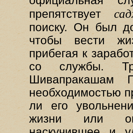
официальная сл
сад
препятствует
поиску. Он был д
чтобы вести жи
прибегая к зарабо
со службы. Т
Шивапракашам П
необходимостью п
ли его увольнен
жизни или он
наскучившее и у