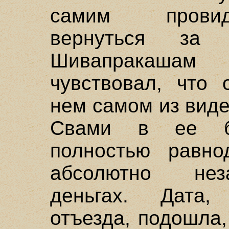
самим провид
вернуться за
Шивапракашам 
чувствовал, что 
нем самом из вид
Свами в ее бе
полностью равно
абсолютно нез
деньгах. Дата,
отъезда, подошла