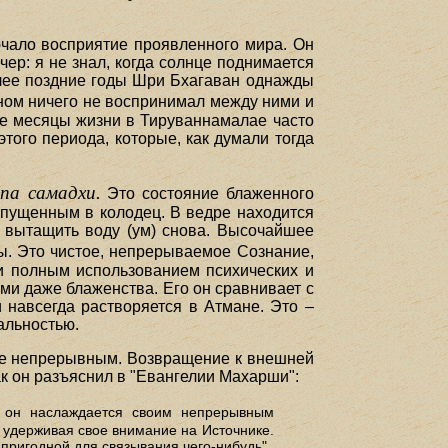
чало восприятие проявленного мира. Он
чер: я не знал, когда солнце поднимается
более поздние годы Шри Бхагаван однажды
аном ничего не воспринимал между ними и
ние месяцы жизни в Тируваннамалае часто
того периода, которые, как думали тогда
па самадхи.
Это состояние блаженного
опущенным в колодец. В ведре находится
бы вытащить воду (ум) снова. Высочайшее
ы. Это чистое, непрерываемое Сознание,
и полным использованием психических и
ми даже блаженства. Его он сравнивает с
 навсегда растворяется в Атмане. Это –
альностью.
ще непрерывным. Возвращение к внешней
к он разъяснил в "Евангелии Махарши":
и он наслаждается своим непрерывным
 удерживая свое внимание на Источнике.
пригодной для связывания чего-нибудь".