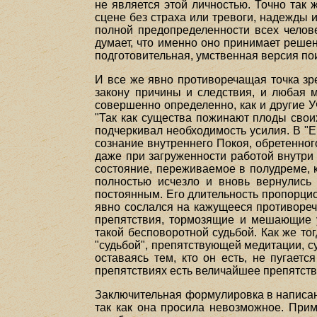
не является этой личностью. Точно так 
сцене без страха или тревоги, надежды
полной предопределенности всех человеч
думает, что именно оно принимает решени
подготовительная, умственная версия по
И все же явно противоречащая точка зре
закону причины и следствия, и любая 
совершенно определенно, как и другие У
"Так как существа пожинают плоды своих
подчеркивал необходимость усилия. В "Е
сознание внутреннего Покоя, обретенног
даже при загруженности работой внутри
состояние, переживаемое в полудреме, к
полностью исчезло и вновь вернулись 
постоянным. Его длительность пропорци
явно сослался на кажущееся противоречие
препятствия, тормозящие и мешающие 
такой бесповоротной судьбой. Как же то
"судьбой", препятствующей медитации, су
оставаясь тем, кто он есть, не пугает
препятствиях есть величайшее препятств
Заключительная формулировка в написанн
так как она просила невозможное. Прим