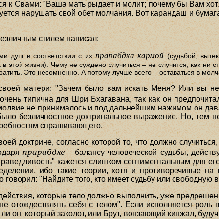
я к Свами: "Ваша мать рыдает и молит; почему бы Вам хотя б
буется нарушать свой обет молчания. Вот карандаш и бумаг
безличным стилем написал:
прарабдха кармой
и душ в соответствии с их
(судьбой, выте
в этой жизни). Чему не суждено случиться – не случится, как ни 
атить. Это несомненно. А потому лучше всего – оставаться в молч
л своей матери: "Зачем было вам искать Меня? Или вы не
чень типична для Шри Бхагавана, так как он предпочитал
змолвие не принималось и под дальнейшим нажимом он дав
 было безличностное доктринальное выражение. Но, тем не
требностям спрашивающего.
ей доктрине, согласно которой то, что должно случиться, 
прарабдхе
годаря
– балансу человеческой судьбы, действ
справедливость" кажется слишком сентиментальным для ег
еделении, ибо такие теории, хотя и противоречивые на 
говорил: "Найдите того, кто имеет судьбу или свободную в
действия, которые тело должно выполнить, уже предрешен
е отождествлять себя с телом". Если исполняется роль в
ли он, который заколот, или Брут, вонзающий кинжал, будучи 