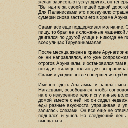
желая зависеть от услуг других, он тепе
"Вы идите за своей пищей одной дорогой
Для Паланисвами это прозвучало страшн
сумерки снова застали его в храме Аруна
Свами все еще поддерживал молчание. Он
пищу, то брал ее в сложенные чашечкой л
двигался по другой улице и никогда не 
всех улицах Тируваннамалая.
После месяца жизни в храме Арунагирин
он ни направлялся, его уже сопровожда
отрогов Аруначалы, и остановился там в
покидая жилище только для выпрашивани
пудж
Свами и уходил после совершения
Именно здесь Алагамма и нашла сына. 
Нагасвами, освободился, чтобы сопрово
на его изнуренное тело и спутанные вол
домой вместе с ней, но он сидел недвиж
еды разные вкусности, упрашивая и упр
залилась слезами. Он все еще не отвеча
поднялся и ушел. На следующий день о
вмешаться.