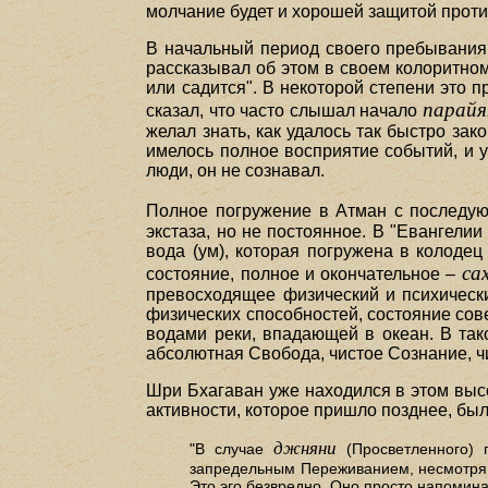
молчание будет и хорошей защитой прот
В начальный период своего пребывания
рассказывал об этом в своем колоритном 
или садится". В некоторой степени это 
парай
сказал, что часто слышал начало
желал знать, как удалось так быстро за
имелось полное восприятие событий, и у
люди, он не сознавал.
Полное погружение в Атман с последу
экстаза, но не постоянное. В "Евангел
вода (ум), которая погружена в колодец
са
состояние, полное и окончательное –
превосходящее физический и психическ
физических способностей, состояние сов
водами реки, впадающей в океан. В так
абсолютная Свобода, чистое Сознание, ч
Шри Бхагаван уже находился в этом вы
активности, которое пришло позднее, бы
джняни
"В случае
(Просветленного) 
запредельным Переживанием, несмотря н
Это эго безвредно. Оно просто напомин