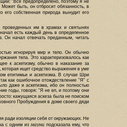
ящий: "Все предопределено, поэтому я не
 Может быть, он отбросит обязанность, в
о его собственная природа вынудит его
а, проведенных им в храмах и святынях
начал есть каждый день в определенное
з. Он начал отвечать преданным, читать
остью игнорируя мир и тело. Он обычно
ержания тела. Это характеризовалось как
ее к аскетизму, обычно в наказание за
, которая ищет средство выражения в уме
ом епитимьи и аскетизма. В случае Шри
так как ошибочное отождествление "Я" с
ыло даже и аскетизма, ибо он полностью
ие годы, говоря: "Я не ел, и поэтому они
просто: кажущаяся аскеза была не поиском
ховного Пробуждения в доме своего дяди
 ради изоляции себя от окружающих. Не
мауни
еча с одним из
подсказала ему, что