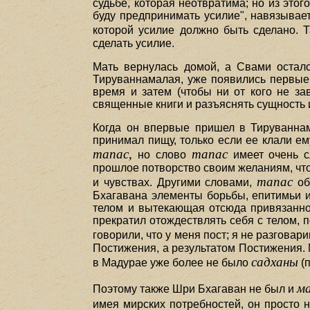
судьбе, которая неотвратима; но из это
буду предпринимать усилие", навязывает
которой усилие должно быть сделано.
сделать усилие.
Мать вернулась домой, а Свами осталс
Тируваннамалая, уже появились первые
время и затем (чтобы ни от кого не за
священные книги и разъяснять сущность 
Когда он впервые пришел в Тируваннам
принимал пищу, только если ее клали ем
тапас,
тапас
но слово
имеет очень с
прошлое потворство своим желаниям, что
тапас
и чувствах. Другими словами,
об
Бхагавана элементы борьбы, епитимьи и
телом и вытекающая отсюда привязаннос
прекратил отождествлять себя с телом, п
говорили, что у меня пост; я не разговари
Постижения, а результатом Постижения.
садханы
в Мадурае уже более не было
(п
м
Поэтому также Шри Бхагаван не был и
имея мирских потребностей, он просто 