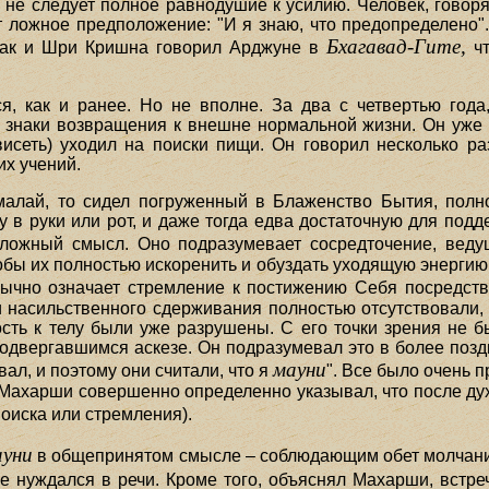
го не следует полное равнодушие к усилию. Человек, говор
 ложное предположение: "И я знаю, что предопределено".
Бхагавад-Гите,
 Так и Шри Кришна говорил Арджуне в
чт
я, как и ранее. Но не вполне. За два с четвертью год
 знаки возвращения к внешне нормальной жизни. Он уже 
висеть) уходил на поиски пищи. Он говорил несколько ра
их учений.
алай, то сидел погруженный в Блаженство Бытия, полн
у в руки или рот, и даже тогда едва достаточную для подд
ложный смысл. Оно подразумевает сосредточение, ведущ
бы их полностью искоренить и обуздать уходящую энергию
ычно означает стремление к постижению Себя посредств
 насильственного сдерживания полностью отсутствовали, 
ть к телу были уже разрушены. С его точки зрения не б
одвергавшимся аскезе. Он подразумевал это в более поздн
мауни
вал, и поэтому они считали, что я
". Все было очень 
 Махарши совершенно определенно указывал, что после ду
оиска или стремления).
ауни
в общепринятом смысле – соблюдающим обет молчания
не нуждался в речи. Кроме того, объяснял Махарши, встр