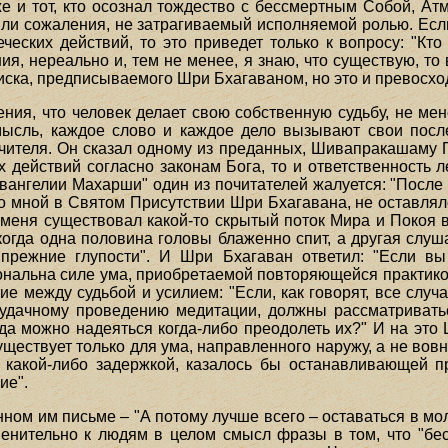
же и тот, кто осознал тождество с бессмертным Собой, Ат
 или сожаления, не затрагиваемый исполняемой ролью. Есл
еских действий, то это приведет только к вопросу: "Кто
я, нереально и, тем не менее, я знаю, что существую, то
иска, предписываемого Шри Бхагаваном, но это и превосход
ния, что человек делает свою собственную судьбу, не мен
мысль, каждое слово и каждое дело вызывают свои посл
чителя. Он сказал одному из преданных, Шивапракашаму П
 действий согласно законам Бога, то и ответственность л
вангелии Махарши" один из почитателей жалуется: "После т
о мной в Святом Присутствии Шри Бхагавана, не оставлял
 меня существовал какой-то скрытый поток Мира и Покоя
огда одна половина головы блаженно спит, а другая слуш
прежние глупости". И Шри Бхагаван ответил: "Если вы
ональна силе ума, приобретаемой повторяющейся практикой
 между судьбой и усилием: "Если, как говорят, все случае
удачному проведению медитации, должны рассматриватьс
гда можно надеяться когда-либо преодолеть их?" И на это 
ществует только для ума, направленного наружу, а не вовну
ся какой-либо задержкой, казалось бы останавливающей 
ие".
ом им письме – "А потому лучше всего – оставаться в мо
енительно к людям в целом смысл фразы в том, что "бес