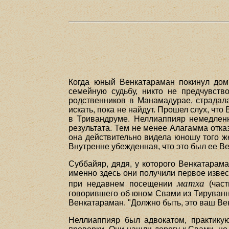
Когда юный Венкатараман покинул дом
семейную судьбу, никто не предчувств
родственников в Манамадурае, страдала
искать, пока не найдут. Прошел слух, ч
в Тривандруме. Неллиаппияр немедленно
результата. Тем не менее Алагамма отказ
она действительно видела юношу того же
Внутренне убежденная, что это был ее Ве
Суббайяр, дядя, у которого Венкатарама
именно здесь они получили первое изве
матха
при недавнем посещении
(част
говорившего об юном Свами из Тируванна
Венкатараман. "Должно быть, это ваш Вен
Неллиаппияр был адвокатом, практику