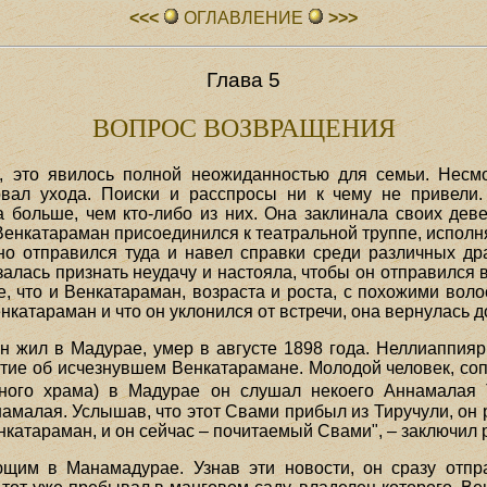
<<<
ОГЛАВЛЕHИЕ
>>>
Глава 5
ВОПРОС ВОЗВРАЩЕНИЯ
, это явилось полной неожиданностью для семьи. Несм
овал ухода. Поиски и расспросы ни к чему не привели
 больше, чем кто-либо из них. Она заклинала своих дев
то Венкатараман присоединился к театральной труппе, исп
 отправился туда и навел справки среди различных дра
алась признать неудачу и настояла, чтобы он отправился 
, что и Венкатараман, возраста и роста, с похожими воло
нкатараман и что он уклонился от встречи, она вернулась 
н жил в Мадурае, умер в августе 1898 года. Неллиаппияр
стие об исчезнувшем Венкатарамане. Молодой человек, со
ного храма) в Мадурае он слушал некоего Аннамалая 
малая. Услышав, что этот Свами прибыл из Тиручули, он ра
катараман, и он сейчас – почитаемый Свами", – заключил р
ющим в Манамадурае. Узнав эти новости, он сразу отпр