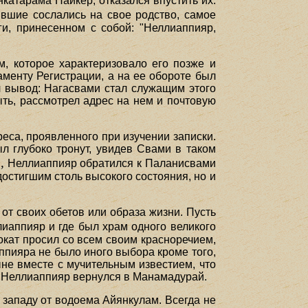
нкатарама Найкер, отказался впустить их:
ывшие сослались на свое родство, самое
ги, принесенном с собой: "Неллиаппияр,
м, которое характеризовало его позже и
таменту Регистрации, а на ее обороте был
л вывод: Нагасвами стал служащим этого
ыть, рассмотрел адрес на нем и почтовую
реса, проявленного при изучении записки.
л глубоко тронут, увидев Свами в таком
,
Неллиаппияр обратился к Паланисвами
достигшим столь высокого состояния, но и
 от своих обетов или образа жизни. Пусть
иаппияр и где был храм одного великого
вокат просил со всем своим красноречием,
ппияра не было иного выбора кроме того,
не вместе с мучительным известием, что
е Неллиаппияр вернулся в Манамадурай.
 западу от водоема Айянкулам. Всегда не