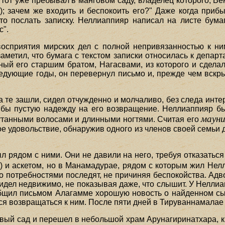
тот уже пребывал в манговом саду, владелец которого, Ве
; зачем же входить и беспокоить его?" Даже когда приб
то послать записку. Неллиаппияр написал на листе бума
с".
осприятия мирских дел с полной непривязанностью к ни
аметил, что бумага с текстом записки относилась к депар
ный его старшим братом, Нагасвами, из которого и сдела
ледующие годы, он перевернул письмо и, прежде чем вскр
а те зашли, сидел отчужденно и молчаливо, без следа инте
бы пустую надежду на его возвращение. Неллиаппияр бы
мауни
путанными волосами и длинными ногтями. Считая его
ое удовольствие, обнаружив одного из членов своей семьи 
 рядом с ними. Они не давили на него, требуя отказаться
 и аскетом, но в Манамадурае, рядом с которым жил Нелл
его потребностями последят, не причиняя беспокойства. Ад
идел недвижимо, не показывая даже, что слышит. У Неллиа
бщил письмом Алагамме хорошую новость о найденном сы
ся возвращаться к ним. После пяти дней в Тируваннамала
вый сад и перешел в небольшой храм Арунагиринатхара, к