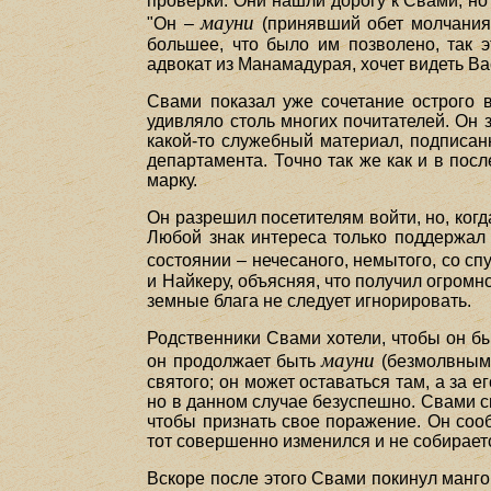
проверки. Они нашли дорогу к Свами, но 
мауни
"Он –
(принявший обет молчания)
большее, что было им позволено, так э
адвокат из Манамадурая, хочет видеть Ва
Свами показал уже сочетание острого в
удивляло столь многих почитателей. Он з
какой-то служебный материал, подписан
департамента. Точно так же как и в пос
марку.
Он разрешил посетителям войти, но, когд
Любой знак интереса только поддержал 
состоянии – нечесаного, немытого, со с
и Найкеру, объясняя, что получил огромн
земные блага не следует игнорировать.
Родственники Свами хотели, чтобы он был
мауни
он продолжает быть
(безмолвным)
святого; он может оставаться там, а за 
но в данном случае безуспешно. Свами с
чтобы признать свое поражение. Он соо
тот совершенно изменился и не собирает
Вскоре после этого Свами покинул манго