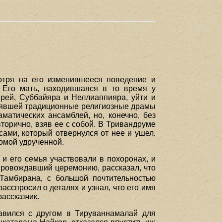
отря на его изменившееся поведение и
. Его мать, находившаяся в то время у
ерей, Суббайяра и Неллиаппияра, уйти и
олнявшей традиционные религиозные драмы
матических ансамблей, но, конечно, без
вторично, взяв ее с собой. В Тривандруме
сами, который отвернулся от нее и ушел.
домой удрученной.
 и его семья участвовали в похоронах, и
провождавший церемонию, рассказал, что
Тамбирана, с большой почтительностью
сспросил о деталях и узнал, что его имя
ассказчик.
авился с другом в Тируваннамалай для