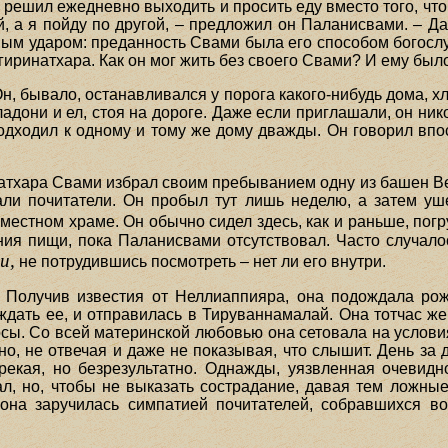
рь решил ежедневно выходить и просить еду вместо того, ч
, а я пойду по другой, – предложил он Паланисвами. – Д
ым ударом: преданность Свами была его способом богослуж
гиринатхара. Как он мог жить без своего Свами? И ему был
, бывало, останавливался у порога какого-нибудь дома, хл
адони и ел, стоя на дороге. Даже если приглашали, он ни
подходил к одному и тому же дому дважды. Он говорил впо
атхара Свами избрал своим пребыванием одну из башен Вел
ли почитатели. Он пробыл тут лишь неделю, а затем уш
 местном храме. Он обычно сидел здесь, как и раньше, по
я пищи, пока Паланисвами отсутствовал. Часто случало
и,
не потрудившись посмотреть – нет ли его внутри.
Получив известия от Неллиаппияра, она подождала рожд
ждать ее, и отправилась в Тируваннамалай. Она тотчас же
осы. Со всей материнской любовью она сетовала на услови
но, не отвечая и даже не показывая, что слышит. День за
екая, но безрезультатно. Однажды, уязвленная очевидн
л, но, чтобы не выказать сострадание, давая тем ложные
на заручилась симпатией почитателей, собравшихся во