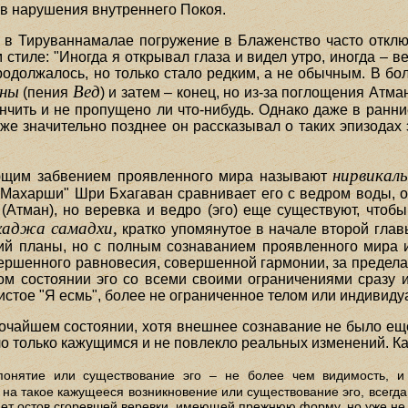
ив нарушения внутреннего Покоя.
 в Тируваннамалае погружение в Блаженство часто отклю
стиле: "Иногда я открывал глаза и видел утро, иногда – ве
продолжалось, но только стало редким, а не обычным. В 
яны
Вед
(пения
) и затем – конец, но из-за поглощения Атм
кончить и не пропущено ли что-нибудь. Однако даже в ран
же значительно позднее он рассказывал о таких эпизодах э
нирвикаль
ющим забвением проявленного мира называют
ии Махарши" Шри Бхагаван сравнивает его с ведром воды, 
 (Атман), но веревка и ведро (эго) еще существуют, что
хаджа самадхи,
кратко упомянутое в начале второй глав
ий планы, но с полным сознаванием проявленного мира 
ершенного равновесия, совершенной гармонии, за предела
ом состоянии эго со всеми своими ограничениями сразу и
истое "Я есмь", более не ограниченное телом или индивиду
сочайшем состоянии, хотя внешнее сознавание не было е
ло только кажущимся и не повлекло реальных изменений. Ка
понятие или существование эго – не более чем видимость, 
а такое кажущееся возникновение или существование эго, всегда
ает остов сгоревшей веревки, имеющей прежнюю форму, но уже не 