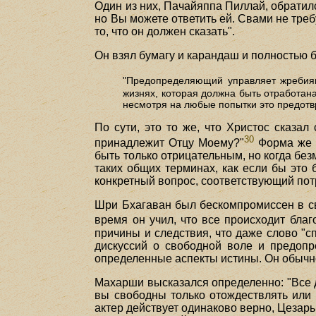
Один из них, Пачайяппа Пиллай, обратилс
но Вы можете ответить ей. Свами не тре
то, что он должен сказать".
Он взял бумагу и карандаш и полностью 
"Предопределяющий управляет жребиям
жизнях, которая должна быть отработана 
несмотря на любые попытки это предотвр
По сути, это то же, что Христос сказа
30
принадлежит Отцу Моему?"
Форма же о
быть только отрицательным, но когда бе
таких общих терминах, как если бы это
конкретный вопрос, соответствующий по
Шри Бхагаван был бескомпромиссен в сво
время он учил, что все происходит бла
причины и следствия, что даже слово "
дискуссий о свободной воле и предопр
определенные аспекты истины. Он обычно 
Махарши высказался определенно: "Все 
вы свободны только отождествлять или н
актер действует одинаково верно, Цезарь 