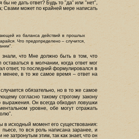
ы не дать ответ? Будь то "да" или "нет",
а; Свами может по крайней мере написать
кающей из баланса действий в прошлых
старайся. Что предопределено – случится,
ании".
 знали, что Мне должно быть в том, что
 оставаться в молчании, когда ответ мог
ал ответ, то последний формулировался в
 менее, в то же самое время – ответ на
случается обязательно, но в то же самое
ующему согласно такому строгому закону
о выражения. Он всегда обходил ловушки
ментальном уровне, обе могут отражать
олю".
ы в исходный момент его существования:
 пьесе, то вся роль написана заранее, и
не затронутым этим, так как знает, что он