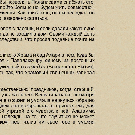
тобы позволять Паланисвами снабжать его.
авайте больше не будем жить совместно".
ения. Как приказано, он вышел один, но
о позволено остаться.
опал в ладоши, и если давали какую-либо
когда не входил в дом. Свами каждый день
следствии, что просил подаяние почти на
икого Храма и сад Алари в нем. Куда бы
ел к Павалаккунру, одному из восточных
самадхи
груженный в
(Блаженство Бытия),
сь так, что храмовый священник запирал
ественских праздников, когда старший,
 узнала своего Венкатарамана, несмотря
я его жизни и умоляла вернуться обратно
 днем она возвращалась, принося ему для
ой утратой его чувства к ней, Алагамма
 надежды на то, что случиться не может,
круг нее, излив им свое горе и умоляя