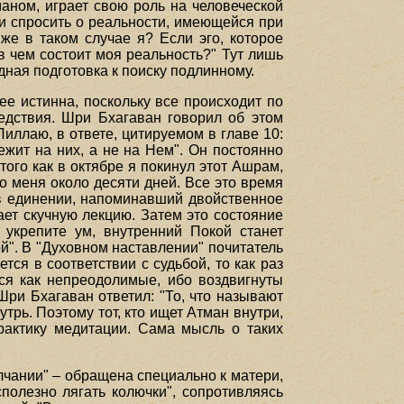
маном, играет свою роль на человеческой
и спросить о реальности, имеющейся при
 же в таком случае я? Если эго, которое
 в чем состоит моя реальность?" Тут лишь
ная подготовка к поиску подлинному.
ее истинна, поскольку все происходит по
едствия. Шри Бхагаван говорил об этом
иллаю, в ответе, цитируемом в главе 10:
ежит на них, а не на Нем". Он постоянно
ого как в октябре я покинул этот Ашрам,
о меня около десяти дней. Все это время
 в единении, напоминавший двойственное
ает скучную лекцию. Затем это состояние
 укрепите ум, внутренний Покой станет
". В "Духовном наставлении" почитатель
тся в соответствии с судьбой, то как раз
я как непреодолимые, ибо воздвигнуты
Шри Бхагаван ответил: "То, что называют
трь. Поэтому тот, кто ищет Атман внутри,
практику медитации. Сама мысль о таких
лчании" – обращена специально к матери,
полезно лягать колючки", сопротивляясь