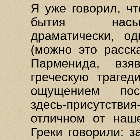
Я уже говорил, ч
бытия насы
драматически, о
(можно это расск
Парменида, взя
греческую трагед
ощущением посю
здесь-присутст
отличном от наш
Греки говорили: з