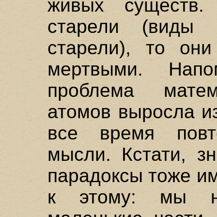
живых существ
старели (виды
старели), то он
мертвыми. Нап
проблема матем
атомов выросла из
все время повт
мысли. Кстати, з
парадоксы тоже и
к этому: мы н