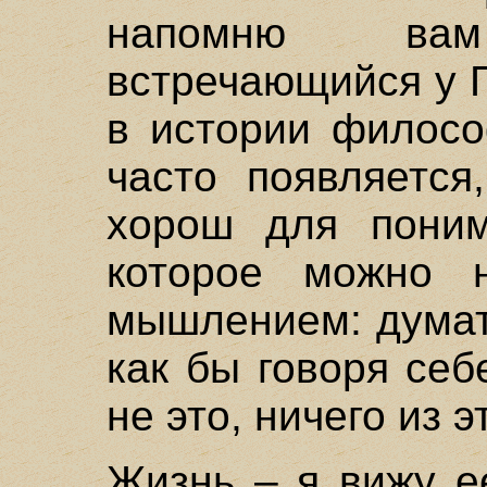
напомню ва
встречающийся у 
в истории филосо
часто появляется
хорош для поним
которое можно н
мышлением: думат
как бы говоря себе
не это, ничего из эт
Жизнь – я вижу е