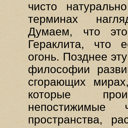
чисто натуральн
терминах нагля
Думаем, что это
Гераклита, что е
огонь. Позднее эт
философии развив
сгорающих мирах
которые прои
непостижимые ч
пространства, ра