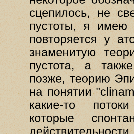
сцепилось, не св
пустоты, я имею
повторяется у ат
знаменитую теор
пустота, а такж
позже, теорию Эпи
на понятии "clina
какие-то поток
которые спонта
действительнос