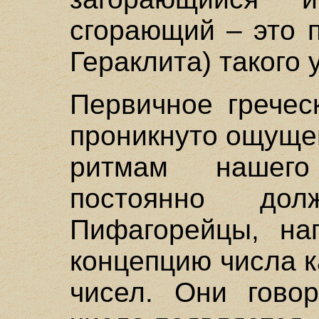
сгорающий – это 
Гераклита) такого 
Первичное гречес
проникнуто ощуще
ритмам нашего
постоянно долж
Пифагорейцы, на
концепцию числа к
чисел. Они гово