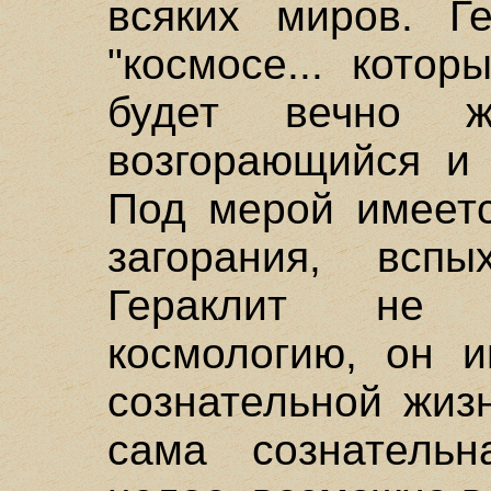
всяких миров. Г
"космосе... кото
будет вечно ж
возгорающийся и 
Под мерой имеетс
загорания, вспы
Гераклит не 
космологию, он и
сознательной жиз
сама сознательн