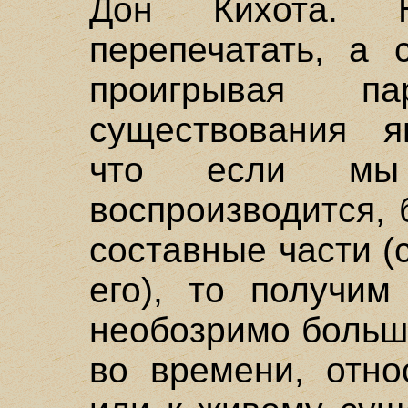
Дон Кихота. 
перепечатать, а с
проигрывая па
существования яв
что если мы 
воспроизводится,
составные части (
его), то получим
необозримо больш
во времени, отно