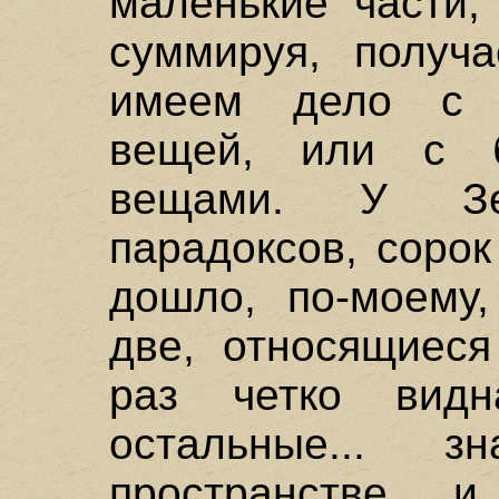
маленькие части,
суммируя, получ
имеем дело с 
вещей, или с б
вещами. У Зе
парадоксов, сорок
дошло, по-моему,
две, относящиеся
раз четко вид
остальные... 
пространстве и