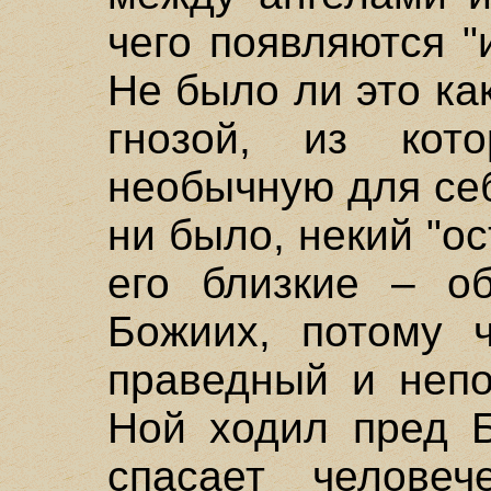
чего появляются "и
Не было ли это к
гнозой, из кот
необычную для себ
ни было, некий "ос
его близкие – о
Божиих, потому 
праведный и непо
Ной ходил пред Б
спасает челове