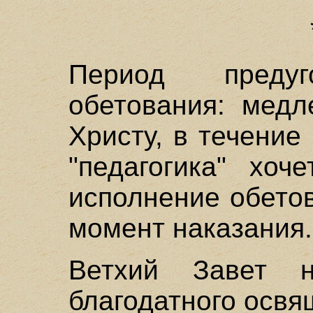
Период преду
обетования: медл
Христу, в течение
"педагогика" хоч
исполнение обето
момент наказания.
Ветхий Завет н
благодатного освя