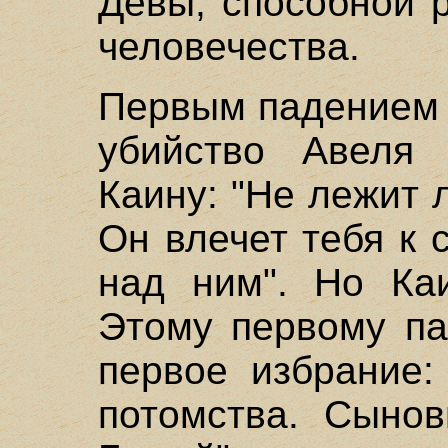
Девы, способной 
человечества.
Первым падением 
убийство Авеля 
Каину: "Не лежит 
Он влечет тебя к 
над ним". Но Каи
Этому первому па
первое избрание:
потомства. Сыно