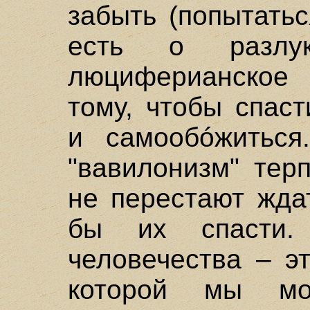
забыть (попытатьс
есть о разлу
люциферианское
тому, чтобы спас
и самообóжиться
"вавилонизм" тер
не перестают жда
бы их спасти.
человечества – э
которой мы мо