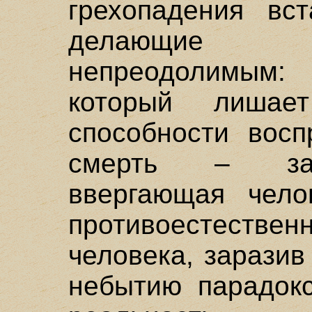
грехопадения вст
делающие э
непреодолимым:
который лишае
способности восп
смерть – зав
ввергающая чело
противоестествен
человека, заразив
небытию парадокс