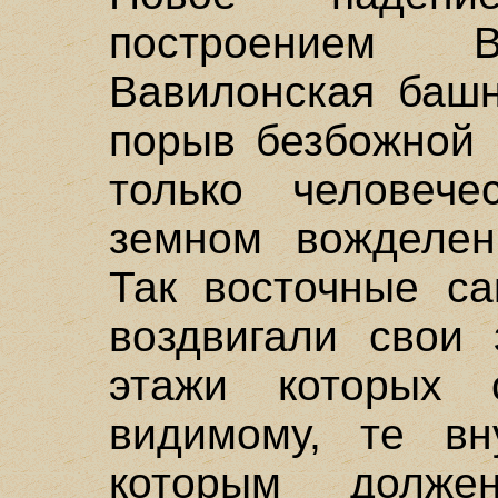
построением В
Вавилонская башн
порыв безбожной 
только человеч
земном вожделен
Так восточные са
воздвигали свои 
этажи которых с
видимому, те вн
которым долже