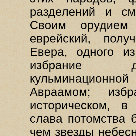
разделений и см
Своим орудием
еврейский, пол
Евера, одного и
избрание д
кульминационн
Авраамом; изб
историческом, в
слава потомства 
чем звезды небес