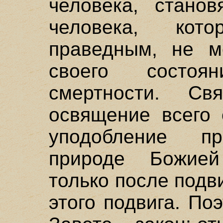
человека, станов
человека, кот
праведным, не м
своего состоя
смертности. Св
освящение всего 
уподобление пр
природе Божией
только после подв
этого подвига. По