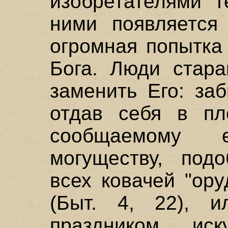
изобретателями т
ними появляется
огромная попытка
Бога. Люди стара
заменить Его: за
отдав себя в пл
сообщаемому 
могуществу, подо
всех ковачей "ор
(Быт. 4, 22), 
праздником иск