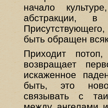
начало культуре
абстракции, в
Присутствующего
быть обращен всяки
Приходит потоп,
возвращает пер
искаженное паде
быть, это нов
связывать с та
между ангелами и