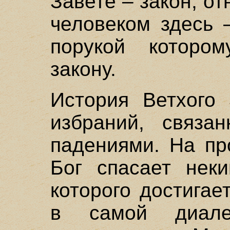
Завете – закон; о
человеком здесь 
порукой котором
закону.
История Ветхого 
избраний, связа
падениями. На пр
Бог спасает неки
которого достигае
в самой диалек