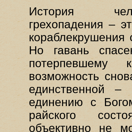
История чел
грехопадения – э
кораблекрушения 
Но гавань спас
потерпевшему 
возможность снов
единственной –
единению с Богом
райского сост
объективно не мо