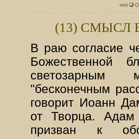
<<<
О
(13) СМЫСЛ
В раю согласие ч
Божественной бл
светозарным
"бесконечным расс
говорит Иоанн Да
от Творца. Адам
призван к об