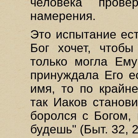
человека прове
намерения.
Это испытание ест
Бог хочет, чтобы
только могла Ему
принуждала Его е
имя, то по крайн
так Иаков станов
боролся с Богом,
будешь" (Быт. 32, 2