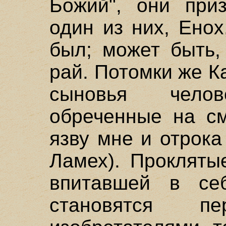
Божий", они при
один из них, Енох
был; может быть,
рай. Потомки же К
сыновья челове
обреченные на см
язву мне и отрока
Ламех). Прокляты
впитавшей в се
становятся пе