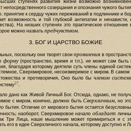
высших ступенях развития жизни возможно возникновени
акт непосредственного созерцания и опознания чужого бытия
т.е. принятие к сердцу чужих переживаний в подлиннике и б
ает возможность и той глубокой антипатии и ненависти,
ества). На низших ступенях это практическое отношени
предчувством.
торое можно назвать
3. БОГ И ЦАРСТВО БОЖИЕ
проявления
льных, поскольку они творят свои
в пространст
форму
ую
(пространство, время и т.п.), не может сам быт
ния, благодаря которому деятели суть члены единой систе
стемное, Сверхмировое, несоизмеримое с миром. В самом 
членом систем
 тожества и противоречия, Оно было бы
27
истему
.
ло дано как Живой Личный Бог. Отсюда, однако, не пол
Сверхличным,
имое с миром, конечно, должно быть
но это
го
бытия. Отличие от мирового бытия остается безусловны
обладает
чность; наоборот, Сверхмировое начало
личным
ак Три Лица, наше мышление может примириться и с эт
нать его в идее Сверхличного начала, которому доступно и 