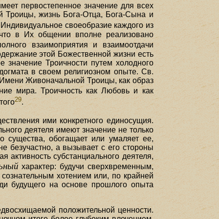
меет первостепенное значение для всех
й Троицы, жизнь Бога-Отца, Бога-Сына и
. Индивидуальное своеобразие каждого из
 что в Их общении вполне реализовано
лного взаимоприятия и взаимоотдачи
одержание этой Божественной жизни есть
е значение Троичности путем холодного
огмата в своем религиозном опыте. Св.
 Имени Живоначальной Троицы, как образ
ние мира. Троичность как Любовь и как
29
того
.
ествления ими конкретного единосущия.
ьного деятеля имеют значение не только
го существа, обогащает или умаляет ее,
не безучастно, а вызывает с его стороны
ая активность субстанциального деятеля,
ьный
характер: будучи сверхвременным,
 сознательным хотением или, по крайней
ди будущего на основе прошлого опыта
редвосхищаемой положительной ценности.
онечном итоге более глубоким влечением,