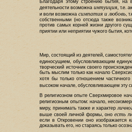
Благодаря этому строению бытия, на 
интуиция,
деятельности возможна
т.е. 
симпатия и любовь
и воли возможна
, 
собственными (но отсюда также возник
против самых корней жизни другого сущ
приятии или неприятии чужого бытия, ко
Мир, состоящий из деятелей, самостояте
единосущием, обусловливающим един
творческий источник своего происхожде
быть мыслим только как начало Сверхси
хотя бы только отношением частичного
высоком начале, обусловливающем эту с
В религиозном опыте Сверхмировое нача
религиозным опытом: начало, несоизмер
лично
миру, принимать также и характер
есть
выше своей личной формы, оно
ли
если в Откровении оно изображается к
доказывать его, но стараясь только осоз