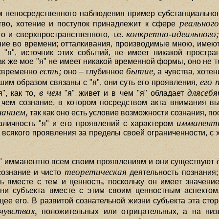
 непосредственного наблюдения пример субстанциальног
реального
ство, хотение и поступок принадлежит к сфере
конкретно-идеального
го и сверхпространственного, т.е.
ние во времени; отталкивания, производимые мною, имею
"я", источник этих событий, не имеет никакой простр
 так же мое "я" не имеет никакой временной формы, оно не т
есть;
бытие,
ерхвременно
оно – глубинное
а чувства, хотен
его 
шим образом связаны с "я", они суть его проявления,
в чем
длясеб
", как то,
"я" живет и в чем "я" обладает
, чем сознание, в котором посредством акта внимания в
нанием,
так как оно есть условие возможности сознания, п
имманентн
аличность "я" и его проявлений с характером
всякого проявления за пределы своей ограниченности, с 
"я" имманентно всем своим проявлениям и они существуют
теоретическая
сознание и чисто
деятельность познания; 
ь вместе с тем и ценность, поскольку он имеет значени
зни субъекта вместе с этим своим ценностным аспектом,
е его. В развитой сознательной жизни субъекта эта сто
чувствах,
положительных или отрицательных, а на низ