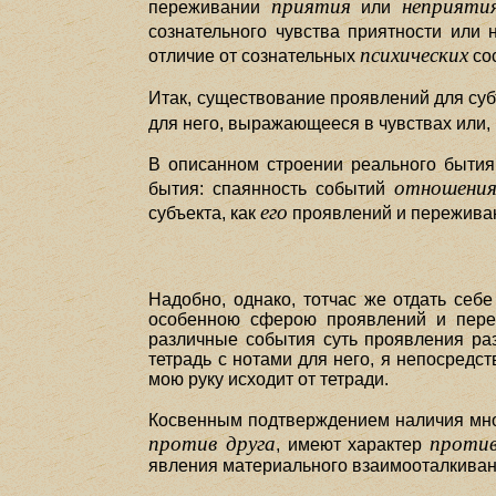
приятия
неприятия
переживании
или
сознательного чувства приятности или
психических
отличие от сознательных
со
Итак, существование проявлений для суб
для него, выражающееся в чувствах или, 
В описанном строении реального бытия
отношения
бытия: спаянность событий
его
субъекта, как
проявлений и переживан
Надобно, однако, тотчас же отдать себ
особенною сферою проявлений и переж
различные события суть проявления ра
тетрадь с нотами для него, я непосредс
мою руку исходит от тетради.
Косвенным подтверждением наличия мног
против друга
против
, имеют характер
явления материального взаимооталкивани