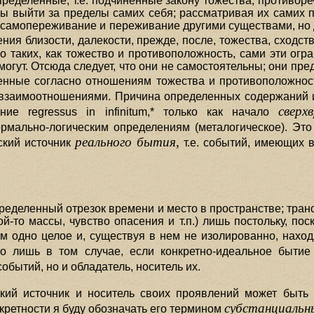
пределенные, т.е. подчиненные закону тожества, противоре
ы выйти за пределы самих себя; рассматривая их самих по
 самопереживание и переживание другими существами, но д
ения близости, далекости, прежде, после, тожества, сходств
о таких, как тожество и противоположность, сами эти ог
гут. Отсюда следует, что они не самостоятельны; они пре
енные согласно отношениям тожества и противоположнос
 взаимоотношениями. Причина определенных содержаний 
сверх
ие regressus in infinitum,* только как начало
рмально-логическим определениям (металогическое). Это
реального бытия,
ский источник
т.е. событий, имеющих 
еделенный отрезок времени и место в пространстве; тран
й-то массы, чувство опасения и т.п.) лишь постольку, пос
м одно целое и, существуя в нем не изолированно, нахо
о лишь в том случае, если конкретно-идеальное быти
событий, но и обладатель, носитель их.
ский источник и носитель своих проявлений может быт
субстанциальн
кретности я буду обозначать его термином