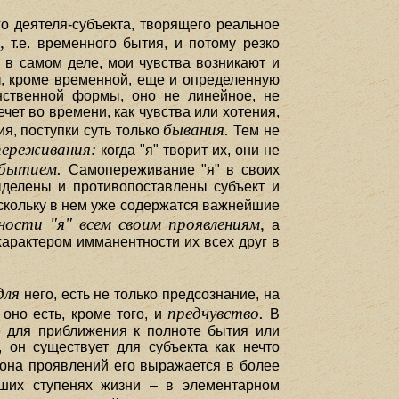
о деятеля-субъекта, творящего реальное
,
т.е. временного бытия, и потому резко
;
в самом деле, мои чувства возникают и
т, кроме временной, еще и определенную
анственной формы, оно не линейное, не
ечет во времени, как чувства или хотения,
бывания.
ия, поступки суть только
Тем не
переживания:
когда "я" творит их, они не
ябытием.
Самопереживание "я" в своих
ыделены и противопоставлены субъект и
оскольку в нем уже содержатся важнейшие
ости "я" всем своим проявлениям,
а
характером имманентности их всех друг в
для
него, есть не только предсознание, на
предчувство.
оно есть, кроме того, и
В
е для приближения к полноте бытия или
 он существует для субъекта как нечто
рона проявлений его выражается в более
ших ступенях жизни – в элементарном