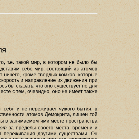
ЛЯ
, т.е. такой мир, в котором не было бы
едставим себе мир, состоящий из атомов
т ничего, кроме твердых комков, которые
 скорость и направление их движения при
сь бы сказать, что оно существует не для
месте с тем, очевидно, оно не имеет также
я себя и не переживает чужого бытия, в
ественности атомов Демокрита, лишен той
уты в занимаемом ими месте пространства
уют
за пределы своего места, времени и
 и переживания другими существами. Он