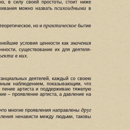
но, в силу своей простоты, стоит ниже
психоидными
еживания можно назвать
в
практическое
теоретическое, но и
бытие
значения
ажнейшие условия ценности как
нности, существование их для деятеля-
екта в них.
станциальных деятелей, каждый со своею
енным наблюдением, показывающим, что
ю пение артиста и поддерживаю тяжелую
ние – проявление артиста, а давление на
друг
 что многие проявления направлены
ления ненависти между людьми, таковы