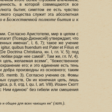
енность, в которой совмещаются все
лнота бытия; симптом ее есть чувство
сякого существа служит эта абсолютная
ю в Божественной полноте бытия и к
ии. Согласно Аристотелю, мир в целом с
еопагит (Псевдо-Дионисий) утверждает, что
ных именах", I, 6, 7); такое же учение
itur, quibus fruendum est Pater et Filius et
Doctrina Christiana, кн. I, гл. V, 5); под
 любви ради нее самой". Там же, гл. IV, 4).
ая цель, желаемая всеми", "божественное
охранение его; и это единение есть тень
и добра производны из основного; таким
u. 55. memb. 3). Согласно учению св. Фомы
ных существ, Он их конечная цель, лишь
. II, отд. I, qu. I, art. VIII). Иоанн Скотт
 с Ним единою" без гибели или смешения
(лат.).
ее и общее для всех чающих ее"