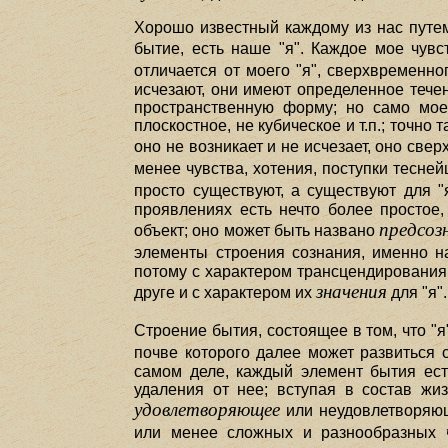
Хорошо известный каждому из нас путем
бытие, есть наше "я". Каждое мое чув
отличается от моего "я", сверхвременно
исчезают, они имеют определенное тече
пространственную форму; но само мое 
плоскостное, не кубическое и т.п.; точно
оно не возникает и не исчезает, оно св
менее чувства, хотения, поступки тесней
просто существуют, а существуют для "я
проявлениях есть нечто более простое
предсоз
объект; оно может быть названо
элементы строения сознания, именно н
потому с характером трансцендирования 
значения
друге и с характером их
для "я".
Строение бытия, состоящее в том, что 
почве которого далее может развиться 
самом деле, каждый элемент бытия ест
удаления от нее; вступая в состав жи
удовлетворяющее
или неудовлетворяюще
или менее сложных и разнообразных