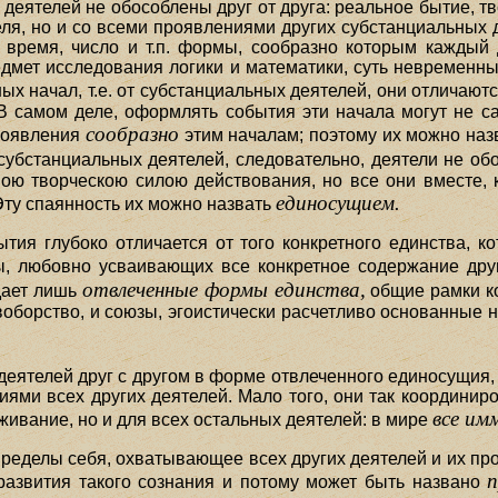
еятелей не обособлены друг от друга: реальное бытие, тв
ля, но и со всеми проявлениями других субстанциальных 
, время, число и т.п. формы, сообразно которым каждый
мет исследования логики и математики, суть невременны
ых начал, т.е. от субстанциальных деятелей, они отличаю
В самом деле, оформлять события эти начала могут не сам
сообразно
проявления
этим началам; поэтому их можно на
субстанциальных деятелей, следовательно, деятели не обо
ою творческою силою действования, но все они вместе, к
единосущием.
Эту спаянность их можно назвать
тия глубоко отличается от того конкретного единства, к
ы, любовно усваивающих все конкретное содержание дру
отвлеченные формы единства,
дает лишь
общие рамки ко
оборство, и союзы, эгоистически расчетливо основанные н
деятелей друг с другом в форме отвлеченного единосущия,
ниями всех других деятелей. Мало того, они так координир
все им
еживание, но и для всех остальных деятелей: в мире
ределы себя, охватывающее всех других деятелей и их пр
п
развития такого сознания и потому может быть названо