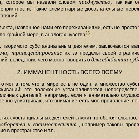
,
предчувство,
которое мы назвали словом
так как о
 неприятности. Такие элементарные досознательные пер
стояний.
ъекта, названное нами его переживаниями, есть не просто 
25
по крайней мере, в аналогах чувства
.
, творимого субстанциальным деятелем, заключаются в
ми, трансцендирование
их за пределы своей ограниче
длясебябытии субъ
ий, вследствие чего можно говорить о
2. ИММАНЕНТНОСТЬ ВСЕГО ВСЕМУ
е отчет в том, что в мире есть не один, а множество суб
иваний: это положение устанавливается непосредств
зличных деятелей; например, если я внимательно слуша
твенно усматриваю, что внимание есть мое проявление, пе
их субстанциальных деятелей служит то обстоятельство,
оборства и взаимостеснения
, например таковы прояв
я в пространстве и т.п.