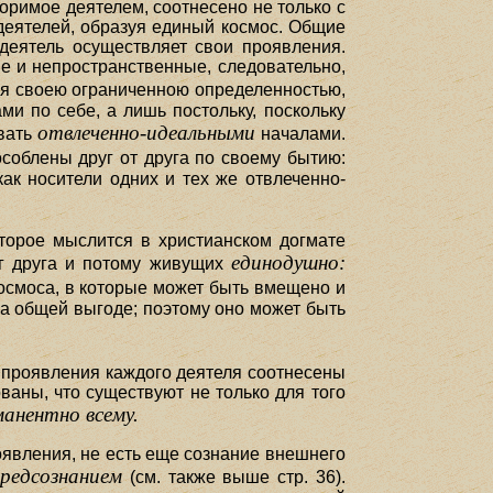
оримое деятелем, соотнесено не только с
деятелей, образуя единый космос. Общие
 деятель осуществляет свои проявления.
е и непространственные, следовательно,
тся своею ограниченною определенностью,
и по себе, а лишь постольку, поскольку
отвлеченно-идеальными
звать
началами.
соблены друг от друга по своему бытию:
ак носители одних и тех же отвлеченно-
оторое мыслится в христианском догмате
единодушно:
г друга и потому живущих
смоса, в которые может быть вмещено и
а общей выгоде; поэтому оно может быть
 проявления каждого деятеля соотнесены
ованы, что существуют не только для того
манентно всему.
оявления, не есть еще сознание внешнего
редсознанием
(см. также выше стр. 36).