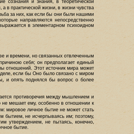
е сознания и знания, в теоретической
, а в практической жизни, в жизни чувства
орьба за них, как если бы они были нашими
 которые направляются непосредственно
е выражается в элементарном психоидном
ве и времени, но связанных отвлеченным
ь причиною себя; он предполагает единый
мы отношений. Этот источник мира может
деле, если бы Оно было связано с миром
ы,
и опять поднялся бы вопрос о более
учается противоречия между мышлением и
 не мешает ему, особенно в отношении к
м: мировое личное бытие не может стать
 бытием, не исчерпываясь им; поэтому,
им утверждением, не пытаясь, конечно,
Личное бытие.