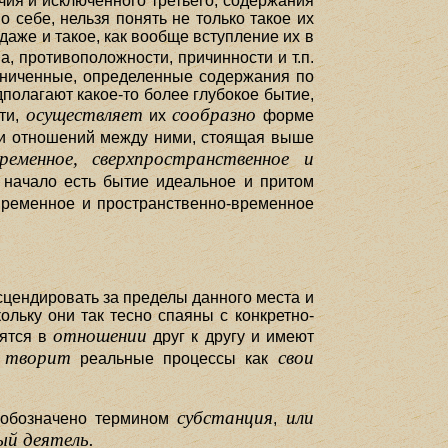
чия и исключенного третьего, содержания
 себе, нельзя понять не только такое их
аже и такое, как вообще вступление их в
а, противоположности, причинности и т.п.
раниченные, определенные содержания по
дполагают какое-то более глубокое бытие,
осуществляет
сообразно
ти,
их
форме
и отношений между ними, стоящая выше
временное, сверхпространственное и
 начало есть бытие идеальное и притом
временное и пространственно-временное
сцендировать за пределы данного места и
кольку они так тесно спаяны с конкретно-
отношении
дятся в
друг к другу и имеют
творит
свои
е
реальные процессы как
субстанция
или
ь обозначено термином
,
ый деятель.