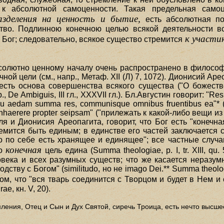
к абсолютной самоценности. Такая предельная самоц
азделения на ценность и бытие,
есть абсолютная по
тво. Подлинною конечною целью всякой деятельности в
к участи
ь Бог; следовательно, всякое существо стремится
бсолютно ценному началу очень распространено в философ
ной цели (см., напр., Метаф. XII (Л) 7, 1072). Дионисий Ар
есть основа совершенства всякого существа ("О божествен
e Ambiguis, III гл., XXXVII гл.). Бл.Августин говорит: "Res ig
qu aedam summa res, communisque omnibus fruentibus ea"* (De 
 inhaerere propter seipsam" ("прилежать к какой-либо вещи из
я и Дионисия Ареопагита, говорит, что Бог есть "конечн
ремится быть единым; в единстве его частей заключается с
о по себе есть хранящее и единящее"; все частные случа
конечная
но
цель едина (Summa theologiae, р. I, tr. XIII, q
ловека и всех разумных существ; что же касается неразум
ву с Богом" (similitudo, но не imago Dei.** Summa theologica, р
ом, что "вся тварь соединится с Творцом и будет в Нем и
e, кн. V, 20).
мления, Отец и Сын и Дух Святой, сиречь Троица, есть нечто высш