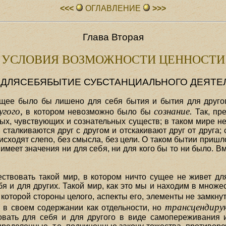
<<<
ОГЛАВЛЕHИЕ
>>>
Глава Вторая
УСЛОВИЯ ВОЗМОЖНОСТИ ЦЕННОСТИ
. ДЛЯСЕБЯБЫТИЕ СУБСТАНЦИАЛЬНОГО ДЕЯТЕ
щее было бы лишено для себя бытия и бытия для другого
гого,
сознание.
в котором невозможно было бы
Так, пр
х, чувствующих и сознательных существ; в таком мире не
сталкиваются друг с другом и отскакивают друг от друга;
сходят слепо, без смысла, без цели. О таком бытии пришло
 имеет значения ни для себя, ни для кого бы то ни было. В
ствовать такой мир, в котором ничто сущее не живет дл
бя и для других. Такой мир, как это мы и находим в множ
 которой стороны целого, аспекты его, элементы не замкн
трансцендир
 в своем содержании как отдельности, но
овать для себя и для другого в виде самопереживания