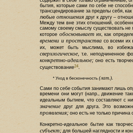
содержит в себе только ограниченные, о
бытия, которые сами по себе не способн
трансцендирование за пределы себя, как
отношения
любые
друг к другу – отнош
Между тем вне этих отношений, особенн
самому своему смыслу существовать не мо
обосновывает
которое
их, как определ
времени и пространства
со всеми их
их, может быть мыслима, во избежан
сверхлогическое,
т.е. неподчиненное фо
конкретно-идеальное;
оно есть творче
24
существование
.
(лат.).
* Уход в бесконечность
Сами по себе события занимают лишь опр
времени они могут (напр., движение тако
идеальным бытием, что составляют с ни
значение
друг для друга. Это возможн
проявления;
оно есть не только причина 
Конкретно-идеальное бытие как творче
субъект;
для большей наглядности и кон