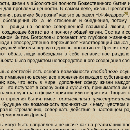
сти, жизни в абсолютной полноте Божественного бытия и
 для проблемы ценности. В самом деле, жизнь Пресвято
28
ияния, различие без розни" как это выразил Н.Ф.Федоров
го обогащения Их, а не стеснения и обеднения, потому
. Троицы на основе совершенной взаимной любви, по
создающее богатство и полноту общей жизни. Состав и с
емном бытии. Богословы опознают это глубокое жизненно
юди непосредственно переживают животворящий смысл д
будущей обители первую церковь, посвятив ее Пресвятому
от образ, люди побеждали в себе ненавистное разделе
бъекта была предметом непосредственного созерцания свя
свободного
ных деятелей есть основа возможности
осущ
е имманентно всему: все проявления каждого субстанциал
ей; все, что есть в мире, дополняет сферу жизни каждо
се, что вступает в сферу жизни субъекта, принимается им 
аналога чувства в форме приятия или неприятия. Творческ
осмысленный целестремител
го строения бытия, имеет
 будущее как возможность проникаться к нему чувством и
бразно стремлению, совершать действия в настоящем ра
 терминологии Дриша).
ь могут быть направлены не иначе как на реализацию п
водная, служебная, то стремление к ней обусловлено в к