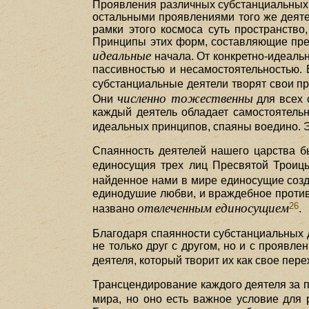
Проявления различных субстанциальных д
остальными проявлениями того же деяте
рамки этого космоса суть пространство
Принципы этих форм, составляющие пред
идеальные
начала. От конкретно-идеальн
пассивностью и несамостоятельностью. 
субстанциальные деятели творят свои 
численно тожественны
Они
для всех 
каждый деятель обладает самостоятельн
идеальных принципов, спаяны воедино. 
Спаянность деятелей нашего царства бы
единосущия трех лиц Пресвятой Троиц
найденное нами в мире единосущие соз
единодушие любви, и враждебное против
26
отвлеченным единосущием
названо
.
Благодаря спаянности субстанциальных 
не только друг с другом, но и с проявле
деятеля, который творит их как свое пер
Трансцендирование каждого деятеля за п
мира, но оно есть важное условие для 