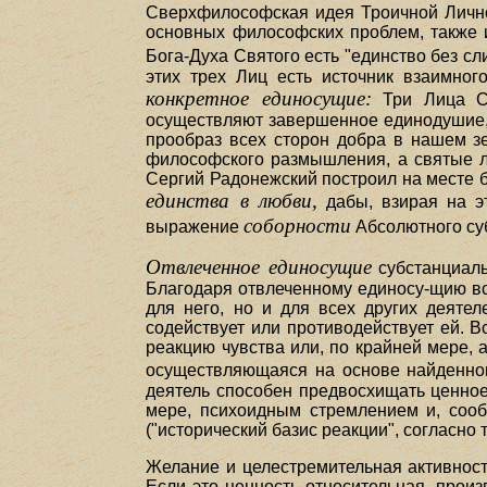
Сверхфилософская идея Троичной Лично
основных философских проблем, также и
Бога-Духа Святого есть "единство без сл
этих трех Лиц есть источник взаимно
конкретное единосущие:
Три Лица Св
осуществляют завершенное единодушие, 
прообраз всех сторон добра в нашем з
философского размышления, а святые л
Сергий Радонежский построил на месте 
единства в любви,
дабы, взирая на эт
соборности
выражение
Абсолютного су
Отвлеченное единосущие
субстанциаль
Благодаря отвлеченному единосу-щию вс
для него, но и для всех других деятел
содействует или противодействует ей. В
реакцию чувства или, по крайней мере, 
осуществляющаяся на основе найденно
деятель способен предвосхищать ценное
мере, психоидным стремлением и, соо
("исторический базис реакции", согласно
Желание и целестремительная активност
Если это ценность относительная, произ