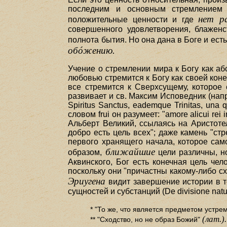
последним и основным стремлением 
нет р
положительные ценности и где
совершенного удовлетворения, блаженс
полнота бытия. Но она дана в Боге и ест
обóжению.
Учение о стремлении мира к Богу как а
любовью стремится к Богу как своей конеч
все стремится к Сверхсущему, которое 
развивает и св. Максим Исповедник (напр., D
Spiritus Sanctus, eademque Trinitas, una 
словом frui он разумеет: "amore alicui rei
Альберт Великий, ссылаясь на Аристотел
добро есть цель всех"; даже камень "ст
первого хранящего начала, которое сам
ближайшие
образом,
цели различны, 
Аквинского, Бог есть конечная цель че
поскольку они "причастны какому-либо сходст
Эриугена
видит завершение истории в т
сущностей и субстанций (De divisione natura
* "То же, что является предметом устре
(лат.).
** "Сходство, но не образ Божий"