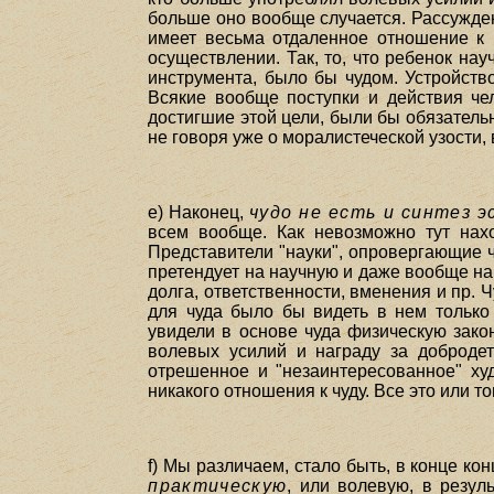
больше оно вообще случается. Рассужден
имеет весьма отдаленное отношение к 
осуществлении. Так, то, что ребенок на
инструмента, было бы чудом. Устройств
Всякие вообще поступки и действия че
достигшие этой цели, были бы обязатель
не говоря уже о моралистеческой узости,
e) Наконец,
чудо не есть и синтез 
всем вообще. Как невозможно тут нахо
Представители "науки", опровергающие ч
претендует на научную и даже вообще на
долга, ответственности, вменения и пр. 
для чуда было бы видеть в нем только
увидели в основе чуда физическую зако
волевых усилий и награду за доброде
отрешенное и "незаинтересованное" худ
никакого отношения к чуду. Все это или т
f) Мы различаем, стало быть, в конце ко
практическую
, или волевую, в резул