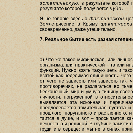
эстетическую
, в результате которой
результате которой получается
чудо
.
Я не говорю здесь о
фактической
цел
Землетрясение в Крыму
фактически
своевременно, даже утешительно.
7. Реальное бытие есть разная степен
a) Что же такое мифическая, или лично
организма, для практической – та или и
функций. Нужно взять такую цель и тако
взятой как неделимая единичность. Чего 
от чего не зависеть или зависеть так,
противоречиях, не разлагаться во тьм
бесконечный мир и умную тишину своего 
личности, погруженной в относительно
выявляется эта исконная и первичная
преодолевается томительная пустота и 
прошлого, поруганного и растленного, 
таится в душе, и вот – просыпается ка
вечностью и родиной. В глубине памяти в
груди и в сердце; и мы не в силах припо