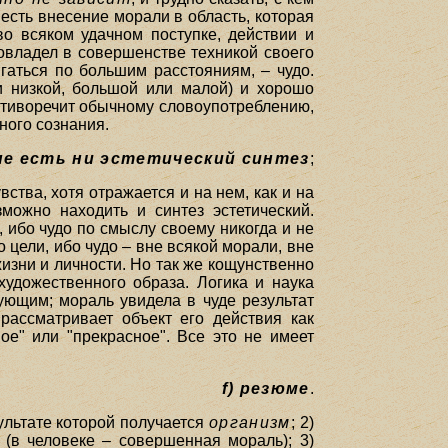
есть внесение морали в область, которая
о всяком удачном поступке, действии и
 овладел в совершенстве техникой своего
гаться по большим расстояниям, – чудо.
и низкой, большой или малой) и хорошо
ротиворечит обычному словоупотреблению,
ного сознания.
 не есть ни эстетический синтез
;
ства, хотя отражается и на нем, как и на
можно находить и синтез эстетический.
 ибо чудо по смыслу своему никогда и не
цели, ибо чудо – вне всякой морали, вне
жизни и личности. Но так же кощунственно
удожественного образа. Логика и наука
ующим; мораль увидела в чуде результат
 рассматривает объект его действия как
ое" или "прекрасное". Все это не имеет
f) резюме
.
зультате которой получается
организм
; 2)
(в человеке – совершенная мораль); 3)