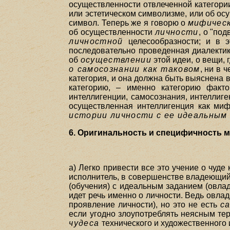
осуществленности отвлеченной категории
или эстетическом символизме, или об ос
символ. Теперь же я говорю о
мифичес
об осуществленности
личности
, о "по
личностной
целесообразности; и в э
последовательно проведенная диалектика
об
осуществлении
этой идеи, о вещи, 
о самосознании как таковом
, ни в 
категория, и она должна быть выяснена 
категорию, – именно категорию факто
интеллигенции, самосознания, интеллиген
осуществленная интеллигенция как миф
истории личности с ее идеальным 
6. Оригинальность и специфичность 
a) Легко привести все это учение о чуде
исполнитель, в совершенстве владеющий 
(обучения) с идеальным заданием (овлад
идет речь именно о личности. Ведь овлад
проявление личности), но это не есть
с
если угодно злоупотреблять неясным терм
чудеса
технического и художественного 