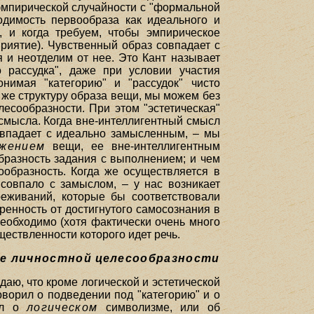
эмпирической случайности с "формальной
ходимость первообраза как идеального и
 и когда требуем, чтобы эмпирическое
риятие). Чувственный образ совпадает с
я и неотделим от нее. Это Кант называет
о рассудка", даже при условии участия
онимая "категорию" и "рассудок" чисто
ю же структуру образа вещи, мы можем без
елесообразности. При этом "эстетическая"
 смысла. Когда вне-интеллигентный смысл
овпадает с идеально замысленным, – мы
жением
вещи, ее вне-интеллигентным
бразность задания с выполнением; и чем
образность. Когда же осуществляется в
 совпало с замыслом, – у нас возникает
еживаний, которые бы соответствовали
ренность от достигнутого самосознания в
необходимо (хотя фактически очень много
ществленности которого идет речь.
ие личностной целесообразности
даю, что кроме логической и эстетической
говорил о подведении под "категорию" и о
рил о
логическом
символизме, или об