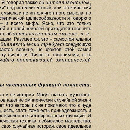
 Я говорил также об
интеллигентном
,
и" под интеллигентный, или эстетический
 смысла и не интеллигентного смысла, но
стетической целесообразности я говорю о
– и всего мифа. Ясно, что это только
вой и волей-неволей приходится говорить
ить об
интеллигентном смысле, т.е.
жащем. Разумеется, это – самостоятельная
а
диалектически требует
следующую
 фактов вообще, но фактов этой самой
ту, личности. Личность, говорим мы, есть
учайно протекающей эмпирической
ры частичных функций личности
;
ти
и ее истории. Могут сказать: музыкант-
 совпадение эмпирически случайной жизни
, что авторы их не понимают, что в чуде
, есть, спать тоже есть принадлежность и
ногочисленных изолированных функций. И
овеческая техника, небывалое мастерство,
ь своя случайная история, свое идеальное