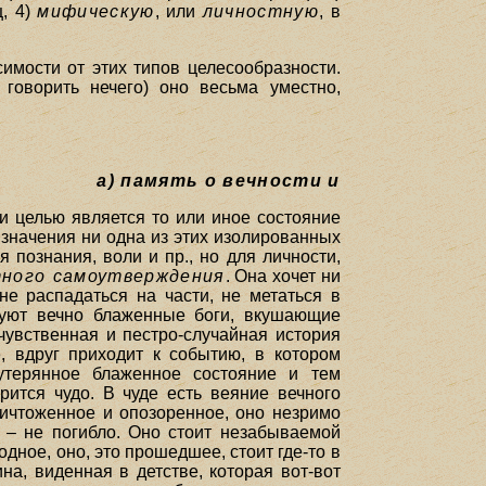
ц, 4)
мифическую
, или
личностную
, в
симости от этих типов целесообразности.
говорить нечего) оно весьма уместно,
a) память о вечности и
и целью является то или иное состояние
 значения ни одна из этих изолированных
 познания, воли и пр., но для личности,
ного самоутверждения
. Она хочет ни
не распадаться на части, не метаться в
твуют вечно блаженные боги, вкушающие
 чувственная и пестро-случайная история
, вдруг приходит к событию, в котором
 утерянное блаженное состояние и тем
рится чудо. В чуде есть веяние вечного
ничтоженное и опозоренное, оно незримо
е – не погибло. Оно стоит незабываемой
дное, оно, это прошедшее, стоит где-то в
ина, виденная в детстве, которая вот-вот