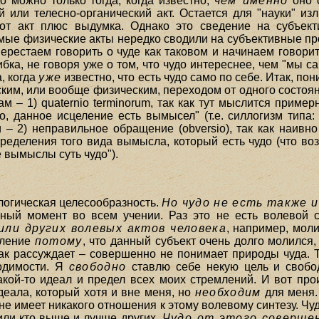
до можно только тогда, когда известно,
чем именно
оно о
 или телесно-органический акт. Остается для "науки" изл
этот акт плюс выдумка. Однако это сведение на субъе
мые физические акты нередко сводили на субъективные пр
ерестаем говорить о чуде как таковом и начинаем говорить
бка, не говоря уже о том, что чудо интереснее, чем "мы сам
, когда
уже
известно, что есть чудо само по себе. Итак, по
ким, или вообще физическим, переходом от одного состоян
– 1) quaternio terminorum, так как тут мыслится пример
, данное исцеление есть вымысел" (т.е. силлогизм типа:
и – 2) неправильное обращение (obversio), так как наивно
ределения того вида вымысла, который есть чудо (что воз
е вымыслы суть чудо").
 логическая целесообразность.
Но чудо не есть также и
ный момент во всем учении. Раз это не есть волевой с
или других волевых актов человека
, например, моли
еление
потому
, что данный субъект очень долго молился
ак рассуждает – совершенно не понимает природы чуда. То
одимости. Я
свободно
ставлю себе некую цель и свобод
акой-то идеал и предел всех моих стремлений. И вот про
еала, который хотя и вне меня, но
необходим
для меня.
 не имеет никакого отношения к этому волевому синтезу. Чуд
или кто выше и лучше других.
Чудо от этого соверше