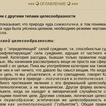
<<<
ОГЛАВЛЕHИЕ
>>>
нии с другими типами целесообразности
оказывает, что природа чуда
символична
, в том понима
а чуда была уяснена целиком, необходимо резкими чертам
ола.
еской целесообразности
;
яду с "определяющей" силой суждения, т.е. способностью с
 "рефлектирующая" сила суждения, идущая от частног
ений. Категория рассудка, бывшая только правилом под
лью
. Мы начинаем рассматривать вещи не просто как сфер
ний с их целью. Пока мы употребляем категории как таков
е них и нет ничего, что давало бы смысл вещам. Но когда
его цель, то мы
удивляемся
, и это совпадение, говорит 
ообразности в природе –
логическая
и
эстетическая
.
чайного протекания явления с его формальной целесооб
елеологически, а не механически. Другая форма включа
бъекте, когда он находит в эмпирической случайности
щими понятия цели. Другими словами, логическая целес
их
первообразом
; эстетическая же целесообразность 
азом
как интеллигенцией
("субъектом"). Общая прав