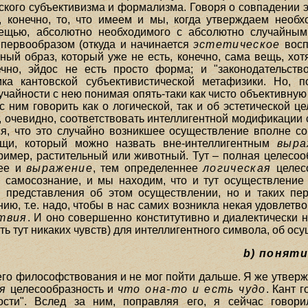
вского субъективизма и формализма. Говоря о совпадении 
, конечно, то, что имеем и мы, когда утверждаем необ
вещью, абсолютно необходимого с абсолютно случайным,
 первообразом (откуда и начинается
эстетическое
восп
ый образ, который уже не есть, конечно, сама вещь, хот
чно, эйдос не есть просто форма; и "законодательств
ка кантовской субъективистической метафизики. Но, п
учайности с нею понимая опять-таки как чисто объективну
 ним говорить как о логической, так и об эстетической ц
, очевидно, соответствовать интеллигентной модификации
ся, что это случайно возникшее осуществление вполне с
и, который можно назвать вне-интеллигентным
выра
пример, растительный или животный. Тут – полная целесоо
нее и
выражение
, тем определеннее
логическая
целесо
. самосознание, и мы находим, что и тут осуществление
о
представления об этом осуществлении, но и таких пер
ю, т.е. надо, чтобы в нас самих возникла некая удовлетво
твия
. И оно совершенно конститутивно и диалектически 
ь тут никаких чувств) для интеллигентного символа, об осу
b) понят
его философствования и не мог пойти дальше. Я же утверж
я
целесообразность и
что она-то и есть чудо
. Кант 
ости". Вслед за ним, поправляя его, я сейчас гово