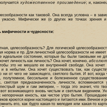
 получается
художественное произведение
; и, наконе
есообразности как таковой. Она всегда условна – в зави
ужасно. Мифически же (о других же точках зрения и 
ь мифичности и чудесности:
стная, целесообразность? Для логической целесообразност
ная норма и пр. Для личностной целесообразности не имеет
е идеальное состояние, которые бы были таковыми не для
хочет личность как личность? Она хочет, конечно,
абсолют
 чтобы это не мешало ее внутренней свободе. Она хочет 
е и в небытии. Она хочет существовать так, как сущес
ни от чего не зависящего, светлого бытия. И вот, когда
е, полутемное, бессильное и болезненное существование
, светлая предназначенность личности, вспоминается
пестрый шум и гам эмпирии, – тогда это значит, что тво
и вот возникающего вновь чистым и светлым видением. У
к непорочная юность, как чистое утро бытия. Прошедше
еков кроются корни настоящего и питаются ими. Вечное и ро
мнить его, как будто какая-то мелодия или какая-то карт