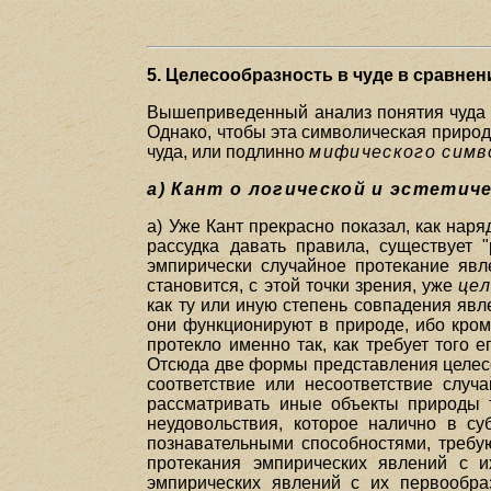
5. Целесообразность в чуде в сравне
Вышеприведенный анализ понятия чуда п
Однако, чтобы эта символическая природ
чуда, или подлинно
мифического симв
a) Кант о логической и эстетич
a) Уже Кант прекрасно показал, как нар
рассудка давать правила, существует
эмпирически случайное протекание явл
становится, с этой точки зрения, уже
це
как ту или иную степень совпадения явле
они функционируют в природе, ибо кром
протекло именно так, как требует того 
Отсюда две формы представления целес
соответствие или несоответствие слу
рассматривать иные объекты природы т
неудовольствия, которое налично в су
познавательными способностями, требую
протекания эмпирических явлений с 
эмпирических явлений с их первообр