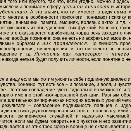
я того или другого, так что, если угодно, можно и здесь
 смысле мы понимаем сферу
цельной личности
и истори
убстанции
. А это значит, что тут имеется в виду
сама 
сто многие, в особенности психологи, понимают психику 
иятии, внимании, памяти, эмоциях, волевых актах и т.д.
ческую жизнь из объединения этих функций. Конечно, так
же это оказывается ошибочным, корда речь заходит о личн
, ни вообще познание; она не есть ни аффект, ни эмоция, н
бходимым образом
в них проявляется
. Но личность про
овообращения, пищеварения; и это нисколько не значит
варение и т.д.
Личность как категория – ничег
их никогда нельзя будет получить личности, если понятие о н
ся в виду если мы хотим уяснить себе подлинную диалекти
вства. Конечно, тут есть все – и познание, и воля, и чувс
е. Поэтому совпадение здесь "идеально-возможного" и "р
торию именно этой изолированной функции. Равным обра
была длительная эмпирическая история волевых усилий че
 результате – совпадение подвижности пальцев с ид
ся диалектика двух изолированных сфер – волевых усилий 
ности, эмпирически случайной и идеально мыслимой.
чится, если мы будем говорить не о чувстве и его развитии
кладывается из этих трех сфер и вообще не складывается н