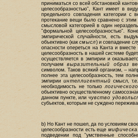
приниматься со всей обстановкой канто
целесообразностью", Кант имеет в виду
предельного совпадения категории с 
протекание вещи было сравнено с этим
смысловой категорией в один нераздельн
"формальной целесообразностью". Коне
эмпирической случайности, есть выдум
объективно (как
смысл
) и совпадение сл
опасности опереться на Канта и вместе с
целесообразность в нашей системе будет
осуществляется в эмпирии и оказывает
получаем
выразительный образ
вещ
символом. Таков всякий организм, – на
полнее эта целесообразность, тем пол
эмпирии
интеллигентный
смысл, т.е
необходимость не только
логическог
объективно осуществленному самосознани
данном пункте, или
чувство удовольс
субъектов, которым не суждено переживат
b) Но Кант не пошел, да по условиям сво
целесообразности есть еще
мифическа
подведении под "умственные способн