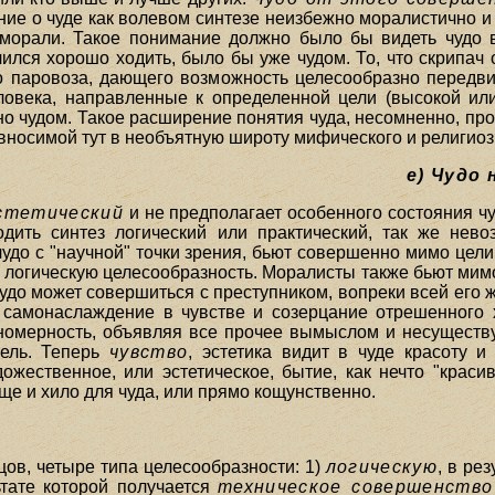
ие о чуде как волевом синтезе неизбежно моралистично и 
морали. Такое понимание должно было бы видеть чудо в
учился хорошо ходить, было бы уже чудом. То, что скрипач
о паровоза, дающего возможность целесообразно передви
ловека, направленные к определенной цели (высокой ил
но чудом. Такое расширение понятия чуда, несомненно, п
 вносимой тут в необъятную широту мифического и религиоз
e) Чудо
эстетический
и не предполагает особенного состояния чув
дить синтез логический или практический, так же невоз
удо с "научной" точки зрения, бьют совершенно мимо цели,
 логическую целесообразность. Моралисты также бьют мимо 
Чудо может совершиться с преступником, вопреки всей его 
 самонаслаждение в чувстве и созерцание отрешенного х
номерность, объявляя все прочее вымыслом и несуществ
тель. Теперь
чувство
, эстетика видит в чуде красоту и
ожественное, или эстетическое, бытие, как нечто "красив
още и хило для чуда, или прямо кощунственно.
нцов, четыре типа целесообразности: 1)
логическую
, в ре
ьтате которой получается
техническое совершенство