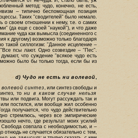
тличается от не-чуда. И, стало быть, уж
юбленный метод: чудо, конечно, не есть,
ктивизм – типично беспомощная позиция
оцессы. Таких "сводителей" было немало.
 о своем отношении к нему, т.е. о самих
и" (да еще с своей "наукой"), и что даже
нимание чуда как вымысла (соединенного с
ия к другому) возможно только благодаря
но такой силлогизм: "Данное исцеление –
 "Все псы лают. Одно созвездие – "Пес".
 думают, что суждение "всякое чудо есть
можно было бы только тогда, если бы из
d) Чудо не есть ни волевой
,
 волевой синтез
, или синтез свободы и
интез, то
ни в каком случае нельзя
твы или подвига. Могут рассуждать так и
, или постился, или вообще жил особенно
гда получается, что чудо действительно
но стремлюсь, через все эмпирические
изошло нечто, где результат моих усилий
 Свобода совпала с необходимостью, и –
о отнюдь не случается обязательно с тем,
нно не зависит
; и трудно сказать, с кем