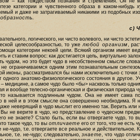
вом
– как тождеством познания и стремления. Он не 
нтезе категории и чувственного образа в каком-нибудь 
аемый и даже не затрагиваемый никакими из подобных изо
образность.
с) 
авательного, логического, ни чисто волевого, ни чисто эстет
ческой целесообразностью, то уже
любой организм
, ра
омощи категории некоей цели. Всякий организм имеет ве
ть и ставим вопрос: как достигается цель, виртуально зал
ть чудом, но это будет чудо в несобственном смысле слова
 не ограничиваемся одним этим познавательным синтезом
й иконы, рассматривался бы нами исключительно с точки з
т одного анатомо-физиологического состояния в другое. У
– медицине, а самое чудо было <бы> насквозь только одним
ая и вообще телесно-органическая и физическая природа ч
то называется подлинным чудом. Она не имеет сама по
о в ней и в этом смысле она совершенно необходима. Я н
даже неверящий в чудо мыслит его именно так. Верить или н
е. Вы не верите в чудо, но представление о чудесном пред
чего не знаете? Стало быть, если вы отвергаете чудо, то в
что такое чудо, то вы
отличаете
его от того, что не есть 
ое не-чудо, т.е. отвергаете все реальное и действительное.
ное, т.е. не-чудо; следовательно,
знаете
, что чудо отли