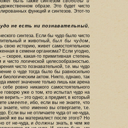
может быть также синтезом
свободы и
художественном образе. Это будет чисто
лированных функций и синтезов. Этот-то
Чудо не есть ни познавательный
,
ического синтеза. Если бы чудо было чисто
стительный и животный,
был бы чудом
,
дь свою историю, живет самостоятельною
оженная в семени организма? Если угодно,
, – скорее, какая-то примитивная степень
 и чисто логической целесообразностью.
рения чисто познавательной, т.е. мы чудо
чение о чуде тогда было бы равносильно
 биологическим актом. Никто, однако, так
уда имеет значение только лишь как арена
 себе ровно никакого самостоятельного
е говорю уже о том, кто испытал чудо на
е верить – это одно; а предмет, в который
мете
имеете
, ибо, если вы не знаете, что
ы знаете,
что
именно вы отвергаете, т.е.
чудо. Если вы не отличаете чуда от не-чуда,
 Какой же вы материалист после этого? Но
чно от не-чуда, и
должны
знать, в чем же