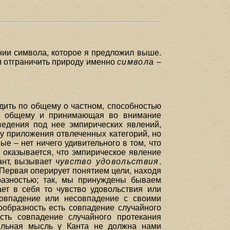
нии символа, которое я предложил выше.
и отграничить природу именно
символа
–
удить по общему о частном, способностью
о к общему и принимающая во внимание
ведения под нее эмпирических явлений,
у приложения отвлеченных категорий, но
ые – нет ничего удивительного в том, что
 оказывается, что эмпирическое явление
Кант, вызывает
чувство удовольствия
.
 Первая оперирует понятием цели, находя
разностью; так, мы принуждены бываем
ет в себя то чувство удовольствия или
 совпадение или несовпадение с своими
ообразность есть совпадение случайного
есть совпадение случайного протекания
ильная мысль у Канта не должна нами