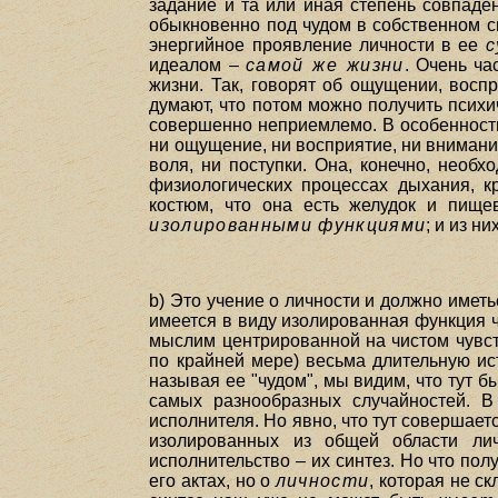
задание и та или иная степень совпадени
обыкновенно под чудом в собственном
энергийное проявление личности в ее
с
идеалом –
самой же жизни
. Очень ча
жизни. Так, говорят об ощущении, воспр
думают, что потом можно получить психи
совершенно неприемлемо. В особенности 
ни ощущение, ни восприятие, ни внимание
воля, ни поступки. Она, конечно, нео
физиологических процессах дыхания, кр
костюм, что она есть желудок и пище
изолированными функциями
; и из н
b) Это учение о личности и должно иметь
имеется в виду изолированная функция чу
мыслим центрированной на чистом чувств
по крайней мере) весьма длительную ис
называя ее "чудом", мы видим, что тут 
самых разнообразных случайностей. В
исполнителя. Но явно, что тут совершает
изолированных из общей области лич
исполнительство – их синтез. Но что полу
его актах, но о
личности
, которая не с