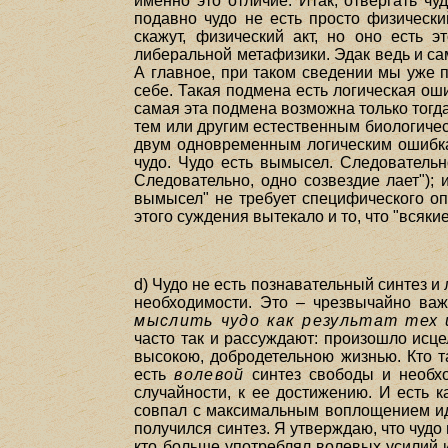
именно это отличие. Итак, отвергать чу
подавно чудо не есть просто физический
скажут, физический акт, но оно есть 
либеральной метафизики. Эдак ведь и са
А главное, при таком сведении мы уже п
себе. Такая подмена есть логическая оши
самая эта подмена возможна только тогда
тем или другим естественным биологичес
двум одновременным логическим ошибкам 
чудо. Чудо есть вымысел. Следовательно
Следовательно, одно созвездие лает"); 
вымысел" не требует специфического оп
этого суждения вытекало и то, что "всяки
d) Чудо не есть познавательный синтез и
необходимости. Это – чрезвычайно важ
мыслить чудо как результат тех 
часто так и рассуждают: произошло исц
высокою, добродетельною жизнью. Кто т
есть
волевой
синтез свободы и необх
случайности, к ее достижению. И есть к
совпал с максимальным воплощением ид
получился синтез. Я утверждаю, что чудо
кто больше употреблял волевых усилий 