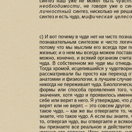
синтез наш уже не может быть
чувст
необходимости
, не говоря уже о си
личностный
синтез, нисколько не реш
синтез и есть чудо,
мифическая целесо
с) И вот почему в чуде нет ни чисто позн
познавательным синтезом и чисто логи
потому что мы мыслим его всегда при п
жизнью; и о нем мы всегда можем постави
можно, конечно, и всякий организм счита
чуда. В собственном же чуде мы отнюдь
Тогда хромой, исцелившийся у чудотворно
рассматривали бы просто как переход о
анатомии и физиологии, в лучшем случае 
никогда не переживает чуда. Биологическ
формы или способа проявления того, ч
значения, хотя чудо и проявилось именн
себе или верит в него. Я утверждаю, что 
верят или не верят, – это совсем друго
такое чудо, – как же вы отвергаете то, 
знаете, что такое чудо. А если вы знаете, 
то, отвергая чудо, вы отвергаете и всяк
вы признаете все реальное и действитель