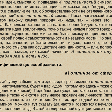
 и идеи, смысла, о "подведении" под
логический
символ.
уществленности интеллигенции, самосознания, о "подведени
ком
символизме, т.е. об осуществленности не отвлеченного
дведении"
под личностный
символ. После логической и э
том нахожу самую природу как чуда, так – через это 
. Как нельзя остановиться на отвлеченной идее как тако
где эта идея воплотилась, точно так же нельзя просто говор
чем не осуществленном и, стало быть, никому не принадле
в своей полной самостоятельности и независимости. Но он
в, наличности, действительности, и уже, конечно, не
тного смысла как осуществленной данности, – или, попрос
, как – смысл, лик самой личности.
А совпадение сл
заданием и есть чудо
.
мифической целесообразности:
a) отличие от сфе
 к абсурду, забывши, что здесь идет речь именно о
личнос
инструментом, будет у вас чудом, потому что здесь – тоже
ением техникой). Подобное рассуждение как раз показывает
ение техникой хотя и есть некое проявление личности (пить
ама
личность и ее история. Это – история одной из ее м
ином, можно и тут сказать (да часто и говорится): нечел
исполнения и т.д. В этой изолированной функции также ест