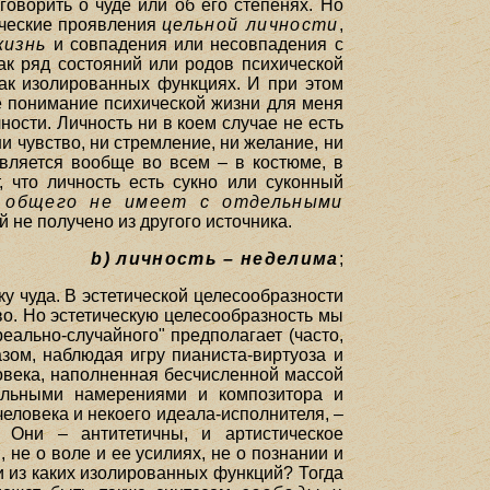
 говорить о чуде или об его степенях. Но
ческие проявления
цельной личности
,
жизнь
и совпадения или несовпадения с
как ряд состояний или родов психической
 как изолированных функциях. И при этом
ое понимание психической жизни для меня
ости. Личность ни в коем случае не есть
и чувство, ни стремление, ни желание, ни
является вообще во всем – в костюме, в
, что личность есть сукно или суконный
о общего не имеет с отдельными
ей не получено из другого источника.
b) личность – неделима
;
ку чуда. В эстетической целесообразности
тво. Но эстетическую целесообразность мы
еально-случайного" предполагает (часто,
зом, наблюдая игру пианиста-виртуоза и
ловека, наполненная бесчисленной массой
еальными намерениями и композитора и
человека и некоего идеала-исполнителя, –
 Они – антитетичны, и артистическое
, не о воле и ее усилиях, не о познании и
и из каких изолированных функций? Тогда