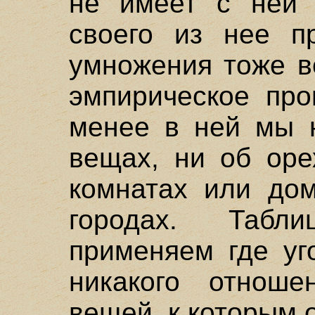
не имеет с ней 
своего из нее п
умножения тоже в
эмпирическое про
менее в ней мы н
вещах, ни об оре
комнатах или дом
городах. Таб
применяем где уг
никакого отноше
вещей, к которым 