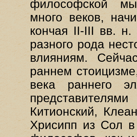
философской мы
много веков, начи
кончая II-III вв. н
разного рода нес
влияниям. Сейча
раннем стоицизме
века раннего э
представителями
Китионский, Клеа
Хрисипп из Сол в