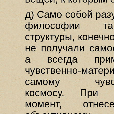
д) Само собой раз
философии та
структуры, конечн
не получали само
а всегда при
чувственно-матер
самому чувств
космосу. При 
момент, отне