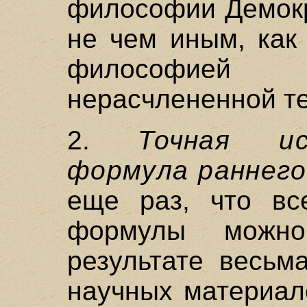
философии Демокр
не чем иным, как
философией
нерасчлененной те
2.
Точная ис
формула раннего
еще раз, что вс
формулы можн
результате весьм
научных материал