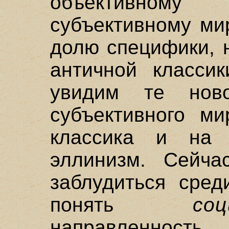
объективном
субъективному ми
долю специфики, 
античной класси
увидим те ново
субъективного ми
классика и на 
эллинизм. Сейч
заблудиться сред
понять
соц
направленност