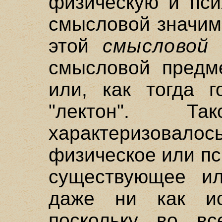
физическую и пси
смысловой значим
этой
смысловой 
смысловой предме
или, как тогда г
"лектон". Т
характеризова
физическое или пс
существующее и
даже ни как ис
поскольку во вс