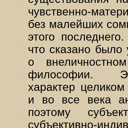
чувственно-матер
без малейших сом
этого последнего
что сказано было
о внеличностном
философии. Э
характер целиком
и во все века ан
поэтому субъект
субъективно-инд