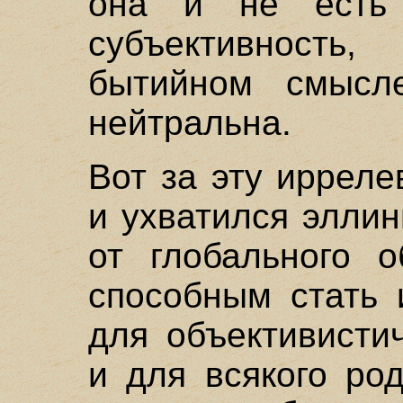
она и не есть 
субъективност
бытийном смысле
нейтральна.
Вот за эту иррел
и ухватился элли
от глобального о
способным стать 
для объективисти
и для всякого ро