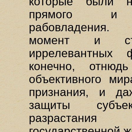
которые были н
прямого и не
рабовладения.
момент и ст
иррелевантных 
конечно, отнюд
объективного мир
признания, и да
защиты субъе
разрастани
государственной ж