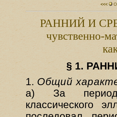
<<<
О
РАННИЙ И С
чувственно-м
ка
§ 1. РАН
1.
Общий характе
а) За период
классического эл
последовал перио