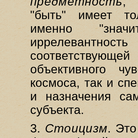
предметность
, 
"быть" имеет т
именно "знач
иррелевантн
соответствую
объективного чув
космоса, так и сп
и назначения сам
субъекта.
3.
Стоицизм
. Эт