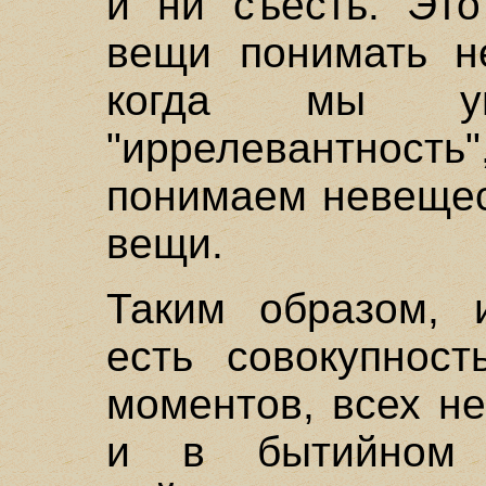
и ни съесть. Это
вещи понимать н
когда мы упо
"иррелевантнос
понимаем невещес
вещи.
Таким образом, 
есть совокупнос
моментов, всех н
и в бытийном 