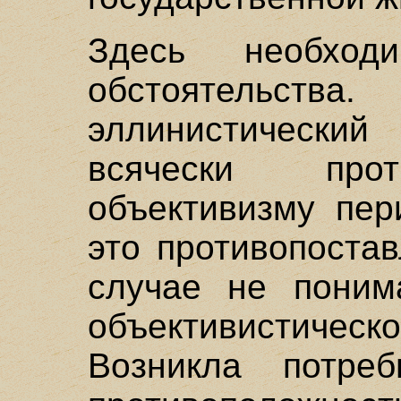
Здесь необход
обстоятельс
эллинистический
всячески прот
объективизму пер
это противопоста
случае не поним
объективистическ
Возникла потреб