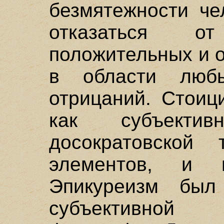
безмятежности че
отказаться о
положительных и 
в области люб
отрицаний. Стоиц
как субъектив
досократовской 
элементов, и 
Эпикуреизм бы
субъективной