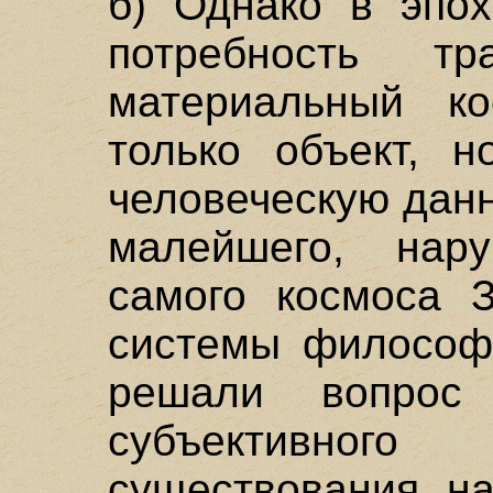
б) Однако в эпох
потребность тра
материальный к
только объект, н
человеческую данн
малейшего, нару
самого космоса З
системы философи
решали вопро
субъективног
существования н