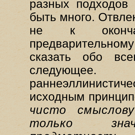
разных подходов 
быть много. Отвле
не к оконча
предварительном
сказать обо вс
следующее
раннеэллинист
исходным принцип
чисто смыслов
только зна