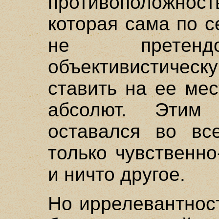
противоположн
которая сама по с
не претендо
объективистич
ставить на ее ме
абсолют. Эти
оставался во вс
только чувственн
и ничто другое.
Но иррелевантност