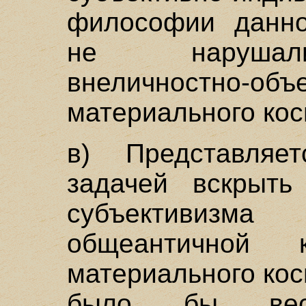
философии данно
не нарушали
внеличностно-объе
материального кос
в) Представляе
задачей вскрыть
субъективизм
общеантичной к
материального кос
было бы весь