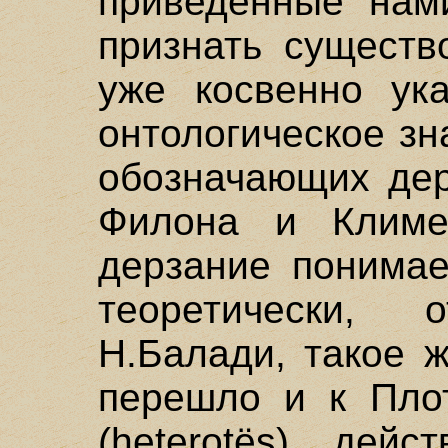
приведенные нами
признать существ
уже косвенно ук
онтологическое зн
обозначающих дер
Филона и Климен
дерзание понимае
теоретически,
Н.Балади, такое 
перешло и к Плот
(heterotёs) дейс