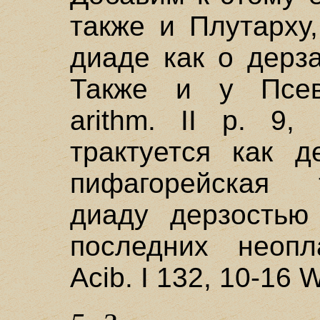
также и Плутарху
диаде как о дерза
Также и у Псевд
arithm. II p. 9,
трактуется как д
пифагорейская 
диаду дерзостью
последних неопл
Acib. I 132, 10-16 W