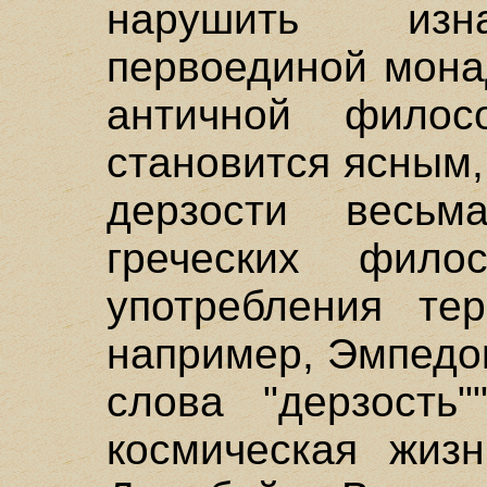
нарушить изн
первоединой мона
античной фило
становится ясным,
дерзости весь
греческих фил
употребления тер
например, Эмпедок
слова "дерзость
космическая жизн