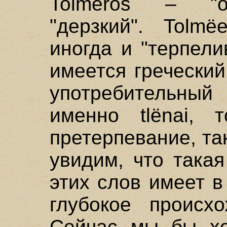
Tolmёros – "от
"дерзкий". Tolmё
иногда и "терпели
имеется греческий
употребительны
именно tlёnai, 
претерпевание, та
увидим, что така
этих слов имеет в
глубокое происх
Сейчас мы бы хо