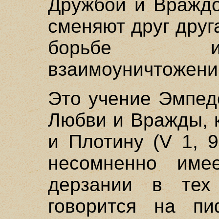
Дружбой и Враждо
сменяют друг друг
борьбе и
взаимоуничтожени
Это учение Эмпед
Любви и Вражды, 
и Плотину (V 1, 9
несомненно им
дерзании в тех 
говорится на пи