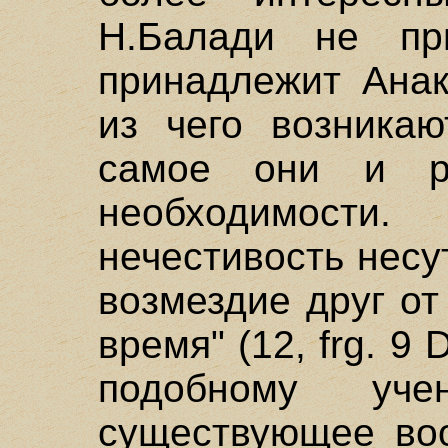
Н.Балади не при
принадлежит Анак
из чего возника
самое они и ра
необходимости
нечестивость несу
возмездие друг от
время" (12, frg. 9 
подобному у
существующее воо