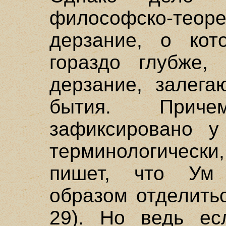
философско-теоре
дерзание, о кот
гораздо глубже,
дерзание, залега
бытия. Прич
зафиксировано у
терминологичес
пишет, что Ум 
образом отделитьс
29). Но ведь ес