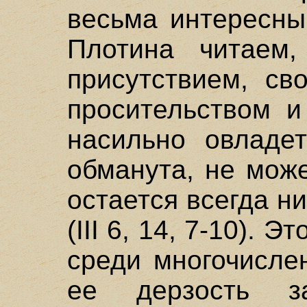
весьма интересны
Плотина читаем,
присутствием, св
просительством и
насильно овладет
обманута, не може
остается всегда н
(III 6, 14, 7-10). Э
среди многочисле
ее дерзость з