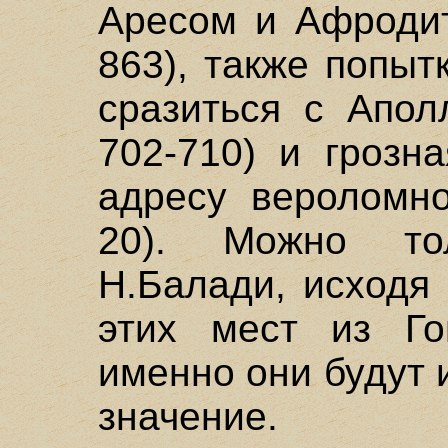
Аресом и Афродито
863), также попы
сразиться с Апол
702-710) и грозн
адресу вероломно
20). Можно то
H.Балади, исходя 
этих мест из Го
именно они будут 
значение.