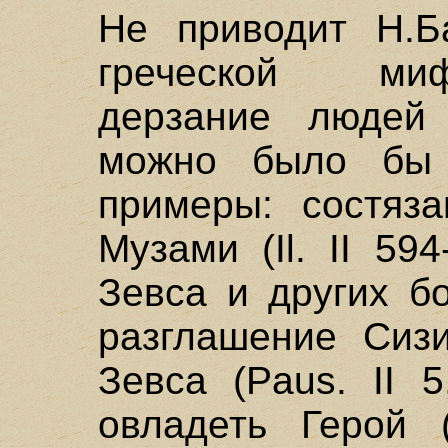
Не приводит Н.Б
греческой ми
дерзание людей 
можно было бы 
примеры: состяз
Музами (Il. II 59
Зевса и других бог
разглашение Сиз
Зевса (Paus. II 
овладеть Герой (