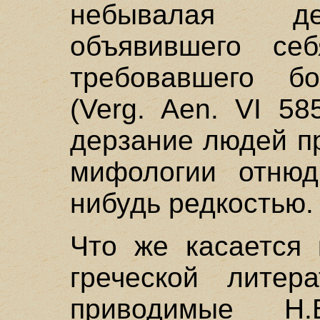
небывалая де
объявившего се
требовавшего бо
(Verg. Aen. VI 58
дерзание людей пр
мифологии отнюд
нибудь редкостью.
Что же касается 
греческой литер
приводимые Н.