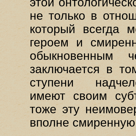
этой онтологическ
не только в отно
который всегда 
героем и смирен
обыкновенным ч
заключается в то
ступени надчел
имеют своим суб
тоже эту неимове
вполне смиренную 