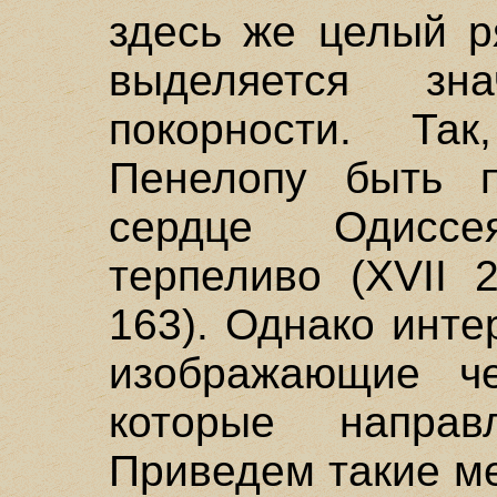
здесь же целый р
выделяется зн
покорности. Та
Пенелопу быть п
сердце Одисс
терпеливо (XVII 
163). Однако инте
изображающие че
которые направ
Приведем такие ме