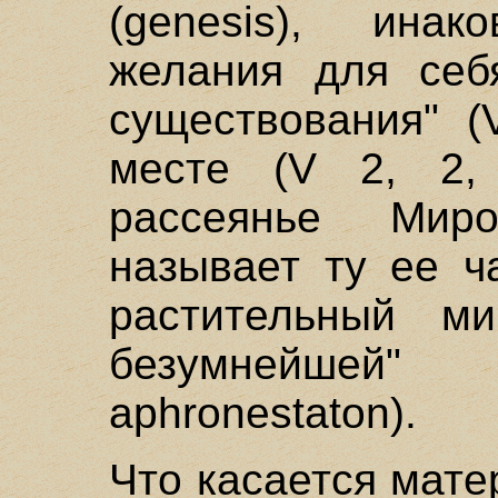
(genesis), инак
желания для себя
существования" (
месте (V 2, 2, 
рассеянье Мир
называет ту ее ч
растительный ми
безумнейшей" 
aphronestaton).
Что касается мате