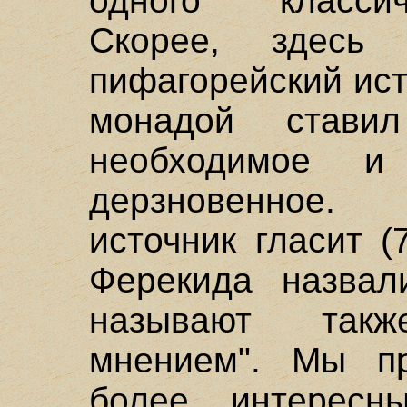
одного классич
Скорее, здесь 
пифагорейский ист
монадой стави
необходимое 
дерзновенное
источник гласит (
Ферекида назвал
называют так
мнением". Мы п
более интересн