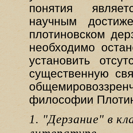
понятия являе
научным достиж
плотиновском дер
необходимо остан
установить отсу
существенную свя
общемировоззре
философии Плоти
1. "Дерзание" в кл