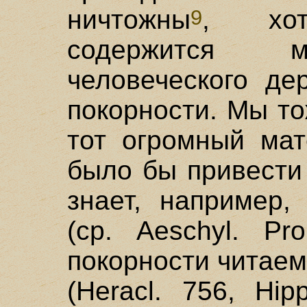
ничтожны
, хо
9
содержится м
человеческого де
покорности. Мы т
тот огромный мат
было бы привести 
знает, например,
(ср. Aeschyl. Pr
покорности читаем
(Heracl. 756, Hi