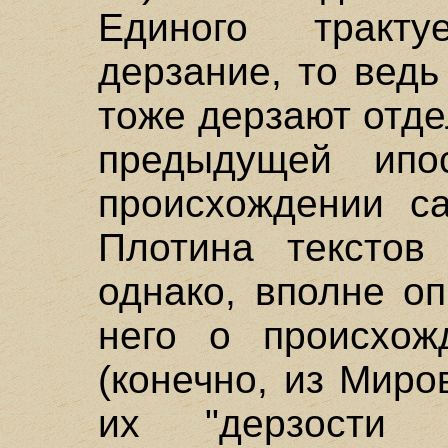
Единого тракт
дерзание, то ведь
тоже дерзают отде
предыдущей ипо
происхождении с
Плотина текстов
однако, вполне о
него о происхож
(конечно, из Миро
их "дерзости (