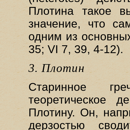
Плотина такое вы
значение, что са
одним из основных
35; VI 7, 39, 4-12).
3. Плотин
Старинное гре
теоретическое д
Плотину. Он, нап
дерзостью свод