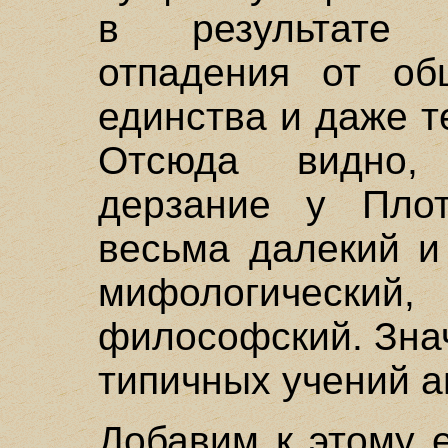
в результате 
отпадения от об
единства и даже т
Отсюда видно, 
дерзание у Пло
весьма далекий и
мифологический
философский. Знач
типичных учений а
Добавим к этому е