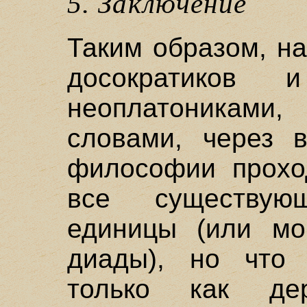
5. Заключение
Таким образом, н
досократиков 
неоплатониками
словами, через 
философии прохо
все существую
единицы (или мо
диады), но что 
только как дер