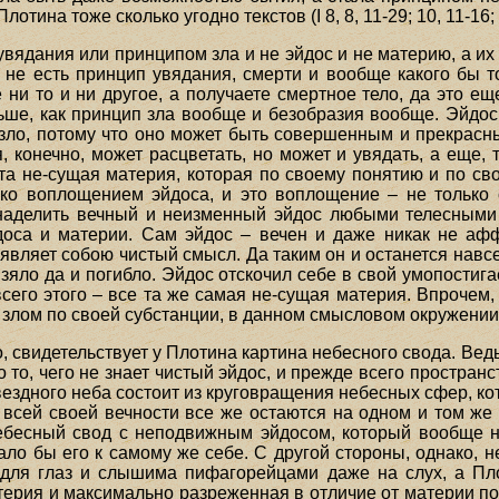
тина тоже сколько угодно текстов (I 8, 8, 11-29; 10, 11-16; 14,
увядания или принципом зла и не эйдос и не материю, а их
е не есть принцип увядания, смерти и вообще какого бы 
 ни то и ни другое, а получаете смертное тело, да это ещ
ше, как принцип зла вообще и безобразия вообще. Эйдос –
ь зло, потому что оно может быть совершенным и прекрасны
 конечно, может расцветать, но может и увядать, а еще, т
эта не-сущая материя, которая по своему понятию и по с
ько воплощением эйдоса, и это воплощение – не только
 наделить вечный и неизменный эйдос любыми телесными
доса и материи. Сам эйдос – вечен и даже никак не афф
 являет собою чистый смысл. Да таким он и останется навс
взяло да и погибло. Эйдос отскочил себе в свой умопостиг
всего этого – все та же самая не-сущая материя. Впрочем, с
и злом по своей субстанции, в данном смысловом окружении
ло, свидетельствует у Плотина картина небесного свода. Вед
 то, чего не знает чистый эйдос, и прежде всего простра
здного неба состоит из круговращения небесных сфер, ко
 всей своей вечности все же остаются на одном и том же
небесный свод с неподвижным эйдосом, который вообще н
щало бы его к самому же себе. С другой стороны, однако,
для глаз и слышима пифагорейцами даже на слух, а Пло
терия и максимально разреженная в отличие от материи по