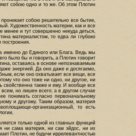
яют собою одно и то же. Об этом Плотин
 проникает собою решительно все бытие,
ный. Художественность материи, как и все
не менее и тут совершенно некуда деться,
тина материалистом, то едва ли глубоко
е построения.
а именно до Единого или Блага. Ведь мы
его было бы и говорить, а Плотин говорит
лотина, оставаясь в основе непознаваемым
даже энергией. Да оно даже и досягаемо,
обным, если оно охватывает все вещи, все
тому что оно тоже ни одно, ни другое, ни
ть свойственна также и ему. И вообще все
 всем, но лишен всего; а в другом случае
и ее понимать согласно первоначальному
ному и другому. Таким образом, материя
воплощающе-организационный, то есть
логии.
ляется только одной из главных функций
я ни сама материя, ни сам эйдос, ни их
имает Плотин, не будучи иррелевантностью