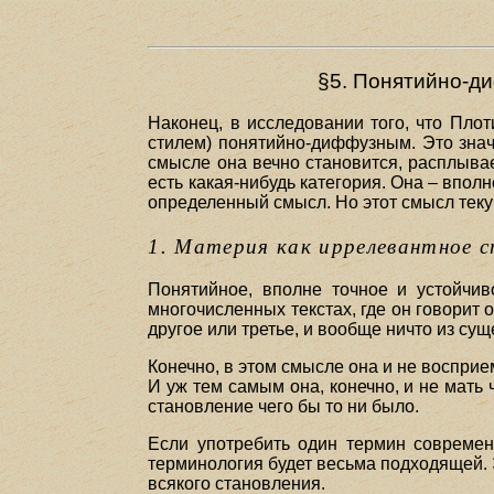
§5. Понятийно-д
Наконец, в исследовании того, что Пло
стилем) понятийно-диффузным. Это значи
смысле она вечно становится, расплывае
есть какая-нибудь категория. Она – впол
определенный смысл. Но этот смысл теку
1. Материя как иррелевантное с
Понятийное, вполне точное и устойчи
многочисленных текстах, где он говорит о
другое или третье, и вообще ничто из су
Конечно, в этом смысле она и не восприемни
И уж тем самым она, конечно, и не мать 
становление чего бы то ни было.
Если употребить один термин современ
терминология будет весьма подходящей. Э
всякого становления.