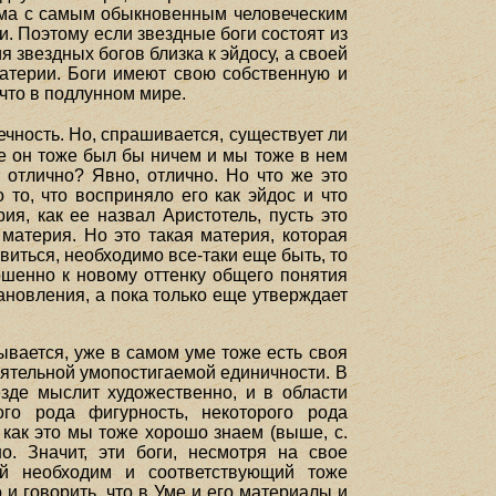
рима с самым обыкновенным человеческим
. Поэтому если звездные боги состоят из
я звездных богов близка к эйдосу, а своей
атерии. Боги имеют свою собственную и
 что в подлунном мире.
ечность. Но, спрашивается, существует ли
че он тоже был бы ничем и мы тоже в нем
 отлично? Явно, отлично. Но что же это
 то, что восприняло его как эйдос и что
ия, как ее назвал Аристотель, пусть это
материя. Но это такая материя, которая
иться, необходимо все-таки еще быть, то
ршенно к новому оттенку общего понятия
тановления, а пока только еще утверждает
ывается, уже в самом уме тоже есть своя
оятельной умопостигаемой единичности. В
зде мыслит художественно, и в области
ого рода фигурность, некоторого рода
 как это мы тоже хорошо знаем (выше, с.
о. Значит, эти боги, несмотря на свое
ой необходим и соответствующий тоже
и говорить, что в Уме и его материалы и