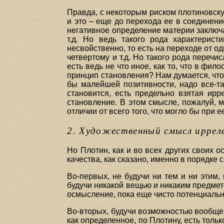
Правда, с некоторым риском плотиновску
и это – еще до перехода ее в соединен
негативное определение материи заключае
т.д. Но ведь такого рода характерист
несвойственно, то есть на переходе от од
четвертому и т.д. Но такого рода перечи
есть ведь не что иное, как то, что в ф
принцип становления? Нам думается, что 
бы малейшей позитивности, надо все-так
становится, есть предельно взятая ир
становление. В этом смысле, пожалуй, 
отличии от всего того, что могло бы при 
2. Художественный смысл ирре
Но Плотин, как и во всех других своих о
качества, как сказано, именно в порядке
Во-первых, не будучи ни тем и ни этим,
будучи никакой вещью и никаким предмет
осмысление, пока еще чисто потенциальное (II
Во-вторых, будучи возможностью вообще ч
как определенное, по Плотину, есть только