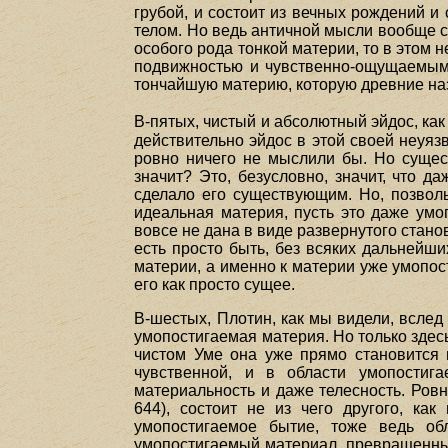
грубой, и состоит из вечных рождений 
телом. Но ведь античной мысли вообще с
особого рода тонкой материи, то в этом н
подвижностью и чувственно-ощущаемым 
тончайшую материю, которую древние назы
В-пятых, чистый и абсолютный эйдос, как
действительно эйдос в этой своей неуяз
ровно ничего не мыслили бы. Но сущест
значит? Это, безусловно, значит, что д
сделало его существующим. Но, позвольт
идеальная материя, пусть это даже умо
вовсе не дана в виде развернутого стан
есть просто быть, без всяких дальнейш
материи, а именно к материи уже умопост
его как просто сущее.
В-шестых, Плотин, как мы видели, вслед
умопостигаемая материя. Но только здес
чистом Уме она уже прямо становится 
чувственной, и в области умопостига
материальность и даже телесность. Ровн
644), состоит не из чего другого, ка
умопостигаемое бытие, тоже ведь об
умопостигаемый материал, превращенный 