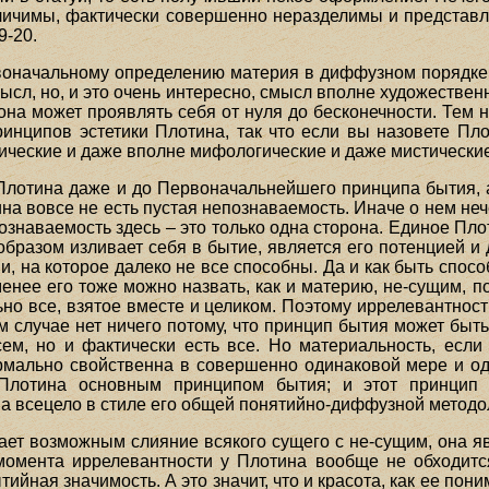
зличимы, фактически совершенно неразделимы и представл
9-20.
воначальному определению материя в диффузном порядке
сл, но, и это очень интересно, смысл вполне художествен
 она может проявлять себя от нуля до бесконечности. Тем 
инципов эстетики Плотина, так что если вы назовете Пло
тические и даже вполне мифологические и даже мистически
 Плотина даже и до Первоначальнейшего принципа бытия, 
на вовсе не есть пустая непознаваемость. Иначе о нем неч
познаваемость здесь – это только одна сторона. Единое П
разом изливает себя в бытие, является его потенцией и 
, на которое далеко не все способны. Да и как быть спос
нее его тоже можно назвать, как и материю, не-сущим, по
ьно все, взятое вместе и целиком. Поэтому иррелевантнос
 случае нет ничего потому, что принцип бытия может быть
сем, но и фактически есть все. Но материальность, есл
мально свойственна в совершенно одинаковой мере и од
 Плотина основным принципом бытия; и этот принцип 
а всецело в стиле его общей понятийно-диффузной методо
ает возможным слияние всякого сущего с не-сущим, она яв
 момента иррелевантности у Плотина вообще не обходитс
тийная значимость. А это значит, что и красота, как ее пон