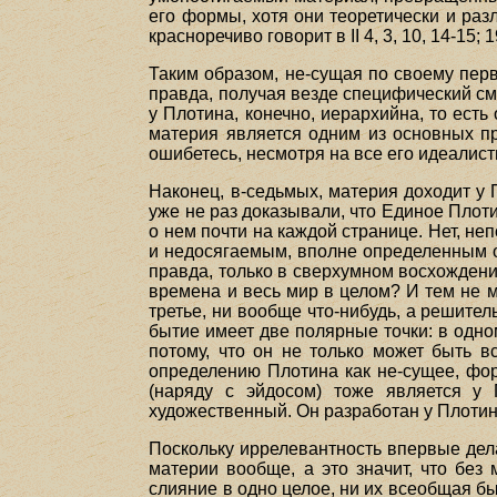
его формы, хотя они теоретически и ра
красноречиво говорит в II 4, 3, 10, 14-15; 1
Таким образом, не-сущая по своему пер
правда, получая везде специфический смы
у Плотина, конечно, иерархийна, то есть
материя является одним из основных пр
ошибетесь, несмотря на все его идеалис
Наконец, в-седьмых, материя доходит у
уже не раз доказывали, что Единое Плоти
о нем почти на каждой странице. Нет, не
и недосягаемым, вполне определенным об
правда, только в сверхумном восхождении
времена и весь мир в целом? И тем не ме
третье, ни вообще что-нибудь, а решител
бытие имеет две полярные точки: в одном
потому, что он не только может быть в
определению Плотина как не-сущее, фор
(наряду с эйдосом) тоже является у
художественный. Он разработан у Плотин
Поскольку иррелевантность впервые дел
материи вообще, а это значит, что без
слияние в одно целое, ни их всеобщая бы