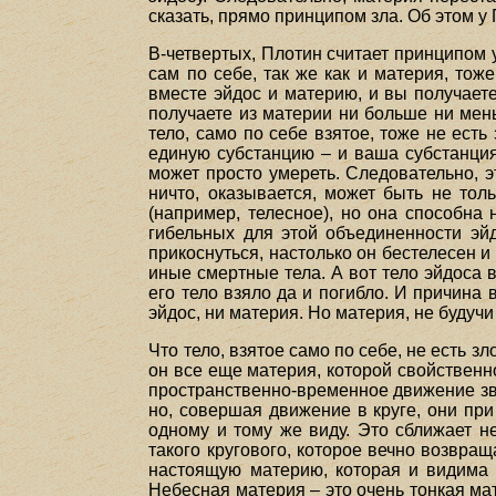
сказать, прямо принципом зла. Об этом у Пло
В-четвертых, Плотин считает принципом 
сам по себе, так же как и материя, тож
вместе эйдос и материю, и вы получаете
получаете из материи ни больше ни мень
тело, само по себе взятое, тоже не ест
единую субстанцию – и ваша субстанция,
может просто умереть. Следовательно, 
ничто, оказывается, может быть не тол
(например, телесное), но она способна
гибельных для этой объединенности эй
прикоснуться, настолько он бестелесен и
иные смертные тела. А вот тело эйдоса 
его тело взяло да и погибло. И причина 
эйдос, ни материя. Но материя, не будуч
Что тело, взятое само по себе, не есть з
он все еще материя, которой свойственно
пространственно-временное движение зве
но, совершая движение в круге, они при
одному и тому же виду. Это сближает 
такого кругового, которое вечно возвра
настоящую материю, которая и видима 
Небесная материя – это очень тонкая ма