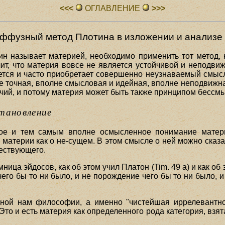
<<<
ОГЛАВЛЕHИЕ
>>>
иффузный метод Плотина
в изложении и анализе
тин называет материей, необходимо применить тот метод
т, что материя вовсе не является устойчивой и неподвиж
тся и часто приобретает совершенно неузнаваемый смысл.
не точная, вполне смысловая и идейная, вполне неподвижна
чий, и потому материя может быть также принципом бессмы
тановление
вое и тем самым вполне осмысленное понимание матер
 материи как о не-сущем. В этом смысле о ней можно сказать
ществующего.
ца эйдосов, как об этом учил Платон (Tim. 49 а) и как об эт
чего бы то ни было, и не порождение чего бы то ни было, и
ной нам философии, а именно "чистейшая иррелевантнос
то и есть материя как определенного рода категория, взят