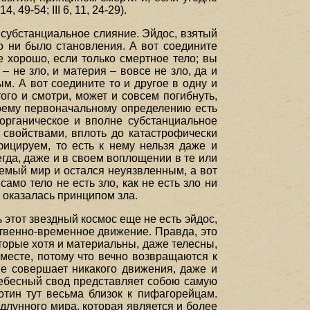
 49-54; III 6, 11, 24-29).
 субстанциальное слияние. Эйдос, взятый
то ни было становления. А вот соедините
е хорошо, если только смертное тело; вы
 не зло, и материя – вовсе не зло, да и
м. А вот соедините то и другое в одну и
ого и смотри, может и совсем погибнуть,
воему первоначальному определению есть
 органическое и вполне субстанциальное
 свойствами, вплоть до катастрофически
ицируем, то есть к нему нельзя даже и
егда, даже и в своем воплощении в те или
аемый мир и остался неуязвленным, а вот
амо тело не есть зло, как не есть зло ни
 оказалась принципом зла.
ь этот звездный космос еще не есть эйдос,
нственно-временное движение. Правда, это
торые хотя и материальны, даже телесны,
 месте, потому что вечно возвращаются к
е совершает никакого движения, даже и
 небесный свод представляет собою самую
тин тут весьма близок к пифагорейцам.
длунного мира, которая является и более