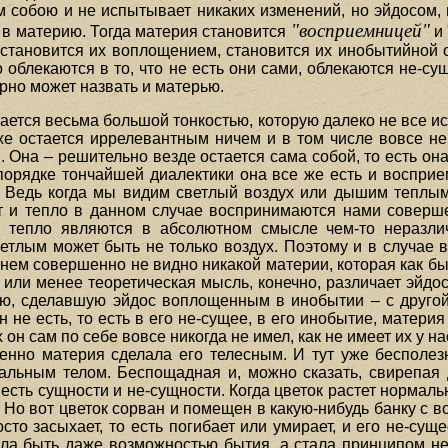
м собою и не испытывает никаких изменений, но эйдосом,
"восприемницей"
 – в материю. Тогда материя становится
и 
9), становится их воплощением, становится их инобытийной
 облекаются в то, что не есть они сами, облекаются не-су
но может назвать и матерью.
ется весьма большой тонкостью, которую далеко не все и
же остается иррелевантным ничем и в том числе вовсе н
Она – решительно везде остается сама собой, то есть он
 порядке тончайшей диалектики она все же есть и восприе
 Ведь когда мы видим светлый воздух или дышим теплы
вет и тепло в данном случае воспринимаются нами соверш
 и тепло являются в абсолютном смысле чем-то неразл
ветлым может быть не только воздух. Поэтому и в случае
нем совершенно не видно никакой материи, которая как был
 или менее теоретическая мысль, конечно, различает эйдо
ию, сделавшую эйдос воплощенным в инобытии – с другой
 он не есть, то есть в его не-сущее, в его инобытие, матер
 он сам по себе вовсе никогда не имел, как не имеет их у
). Именно материя сделала его телесным. И тут уже беспол
альным телом. Беспощадная и, можно сказать, свирепая 
есть сущности и не-сущности. Когда цветок растет нормально
 Но вот цветок сорван и помещен в какую-нибудь банку с во
осто засыхает, то есть погибает или умирает, и его не-су
ала быть даже возможностью бытия, а стала принципом не