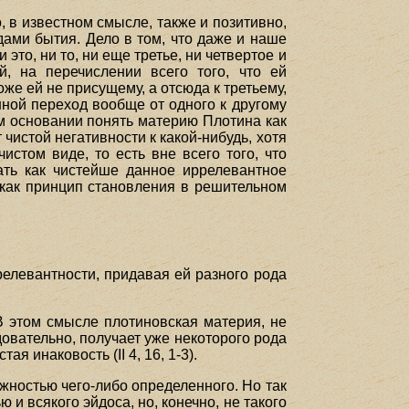
 в известном смысле, также и позитивно,
ами бытия. Дело в том, что даже и наше
то, ни то, ни еще третье, ни четвертое и
й, на перечислении всего того, что ей
оже ей не присущему, а отсюда к третьему,
ошной переход вообще от одного к другому
ом основании понять материю Плотина как
чистой негативности к какой-нибудь, хотя
истом виде, то есть вне всего того, что
ать как чистейше данное иррелевантное
 как принцип становления в решительном
ррелевантности, придавая ей разного рода
 В этом смысле плотиновская материя, не
овательно, получает уже некоторого рода
тая инаковость (II 4, 16, 1-3).
ожностью чего-либо определенного. Но так
ю и всякого эйдоса, но, конечно, не такого