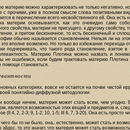
ю материю можно характеризовать не только негативно, но,
ие с прочими, уже в полном смысле слова позитивными вид
тся в перечислении всего несвойственного ей. Она есть ни э
ика материи основывается, как это очевидно само собо
ного свойства, материи не присущего, к другому свойству, т
сление, и притом бесконечное, то есть бесконечный и спл
илософии обычно называется становлением. Нельзя ли на эт
это вполне возможно. Но только во избежание перехода от 
и подчеркивать, что такого рода становление, взятое в ч
релевантность. Материю Плотина можно назвать и поним
мы не ошибемся, если будем трактовать материю Плотина
ее помощи становиться.
левантности
сновных категориях, вовсе не остается на почве чистой и
 своей понятийно-диффузной методологии.
 и вообще ничем, материя может стать всем, чем угодно.
ом, является возможностью этих вещей и предметов и, след
 4, 2, 2-3; 9, 1-2; 10, 1-5; III 6, 7, 3-20). Она есть просто чис
его бы то ни было, она,. естественно, может стать и возм
 эйдос, то это значит, что материя может стать возможность