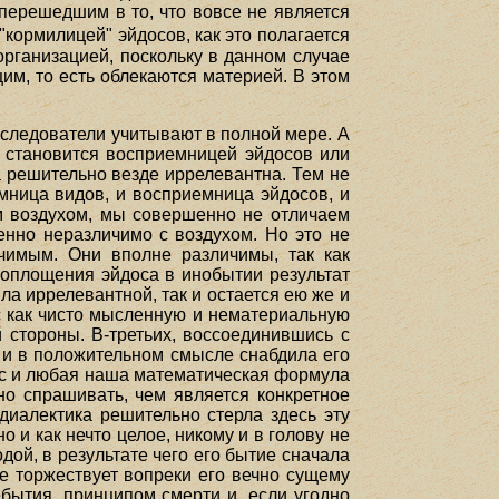
 перешедшим в то, что вовсе не является
"кормилицей" эйдосов, как это полагается
 организацией, поскольку в данном случае
щим, то есть облекаются материей. В этом
сследователи учитывают в полной мере. А
е становится восприемницей эйдосов или
а решительно везде иррелевантна. Тем не
мница видов, и восприемница эйдосов, и
м воздухом, мы совершенно не отличаем
енно неразличимо с воздухом. Но это не
ичимым. Они вполне различимы, так как
 воплощения эйдоса в инобытии результат
а иррелевантной, так и остается ею же и
с как чисто мысленную и нематериальную
 стороны. В-третьих, воссоединившись с
ия и в положительном смысле снабдила его
 нас и любая наша математическая формула
езно спрашивать, чем является конкретное
диалектика решительно стерла здесь эту
 и как нечто целое, никому и в голову не
дой, в результате чего его бытие сначала
щее торжествует вопреки его вечно сущему
бытия, принципом смерти и, если угодно