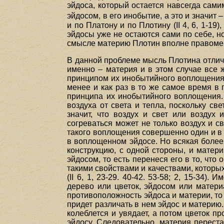
эйдоса, который остается навсегда сами
эйдосом, в его инобытие, а это и значит
и по Платону и по Плотину (II 4, 6, 1-1
эйдосы уже не остаются сами по себе, но
смысле материю Плотин вполне правомер
В данной проблеме мысль Плотина отлича
именно – материя и в этом случае все 
принципом их инобытийного воплощения. 
менее и как раз в то же самое время в
принципа их инобытийного воплощения.
воздуха от света и тепла, поскольку с
значит, что воздух и свет или воздух
согреваться может не только воздух и с
такого воплощения совершенно один и в 
в воплощенном эйдосе. Но всякая более
конструкцию, с одной стороны, и матер
эйдосом, то есть перенеся его в то, что
такими свойствами и качествами, которых
(II 6, 1, 23-29. 40-42. 53-58; 2, 15-34
дерево или цветок, эйдосом или матери
противоположность эйдоса и материи, то 
придет различать в нем эйдос и материю.
колеблется и увядает, а потом цветок пр
эйдосу. Следовательно, материя перест