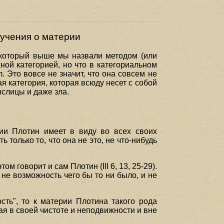
 учения о материи
, который выше мы назвали методом (или
ной категорией, но что в категориальном
 Это вовсе не значит, что она совсем не
я категория, которая всюду несет с собой
слицы и даже зла.
ии Плотин имеет в виду во всех своих
 только то, что она не это, не что-нибудь
ом говорит и сам Плотин (III 6, 13, 25-29).
 не возможность чего бы то ни было, и не
ть", то к материи Плотина такого рода
ая в своей чистоте и неподвижности и вне