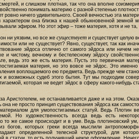
и смертей, и слишком плотная, так что она вполне соизме
войственно понимать материю с разной степенью плотности
ет ровно ничего удивительного. Своей вечностью эта матери
характером она близка к нашей обыкновенной земной м
вали эфиром. Но этот эфир – тоже материя, хотя и не та,
существует
 он ни уязвим, но все же
и существует целую в
вимости или не существует? Явно, существует, так как ина
вование эйдоса отлично от самого эйдоса или ничем не
аже и чистому, вечному и бестелесному эйдосу свойственно
е, ведь это же есть материя. Пусть это первичная матер
постигаемая материя, но это вовсе не эйдос. Это именно 
овления воплощаемого ею предмета. Ведь прежде чем станов
их и возможных судеб этого бытия. Тут мы подходим сове
игаемой, которая не ведет эйдос в сферу какого-нибудь с
 за Аристотелем, не останавливается даже и на этом. Оказ
ь она не просто принцип существования эйдоса как самост
материалом для умопостигаемых статуй. Ведь Плотин ве
емой. Но художественность всегда ведь есть некотор
о то же самое происходит и в уме. Ведь плотиновский ум,
к из богов, которых греки всегда мыслили антропоморфн
ладают определенной телесной структурой, для котор
в статуи, то есть получивший некое оформление. Нечего 