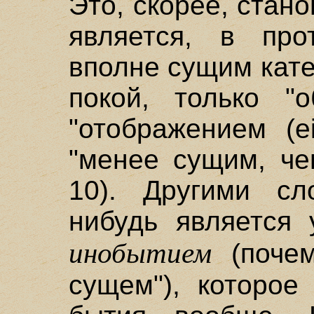
Это, скорее, стан
является, в про
вполне сущим кате
покой, только "о
"отображением (e
"менее сущим, чем
10). Другими сл
нибудь является 
инобытием
(почем
сущем"), которое