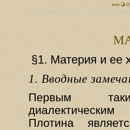
<<<
О
МА
§1. Материя и ее
1. Вводные замеча
Первым таким
диалектическим
Плотина являет