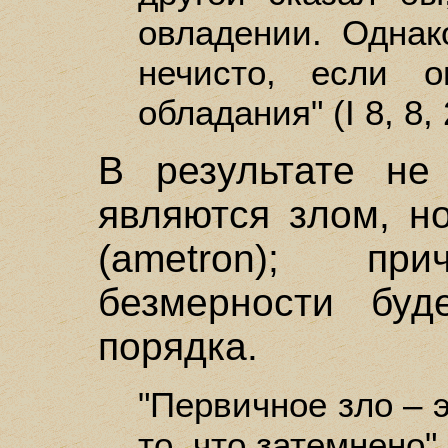
овладении. Однак
нечисто, если 
обладания" (I 8, 8, 
В результате не
являются злом, н
(ametron); п
безмерности буд
порядка.
"Первичное зло – э
то, что затемнено" (