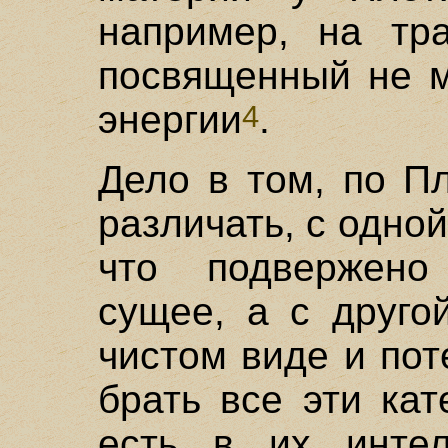
например, на тра
посвященный не м
энергии
.
4
Дело в том, по П
различать, с одной
что подвержено 
сущее, а с друго
чистом виде и по
брать все эти кат
есть в их интел