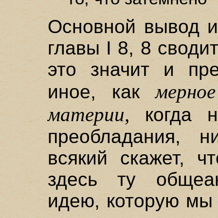
Основной вывод и
главы I 8, 8 сводит
это значит и пре
мерно
иное, как
материи,
когда н
преобладания, н
всякий скажет, ч
здесь ту общеан
идею, которую мы 