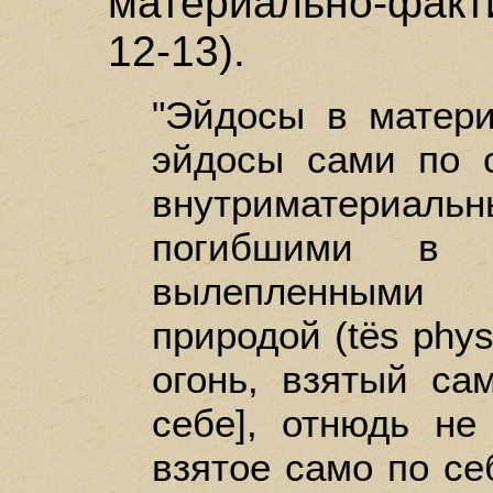
материально-факт
12-13).
"Эйдосы в матери
эйдосы сами по 
внутриматери
погибшими в 
вылепленными (
природой (tёs phys
огонь, взятый сам
себе], отнюдь не
взятое само по себ