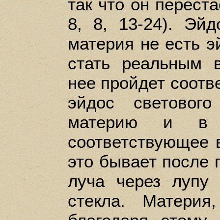
так что он переста
8, 8, 13-24). Эй
материя не есть э
стать реальным 
нее пройдет соотв
эйдос световог
материю и в 
соответствующее в
это бывает после 
луча через лупу 
стекла. Материя