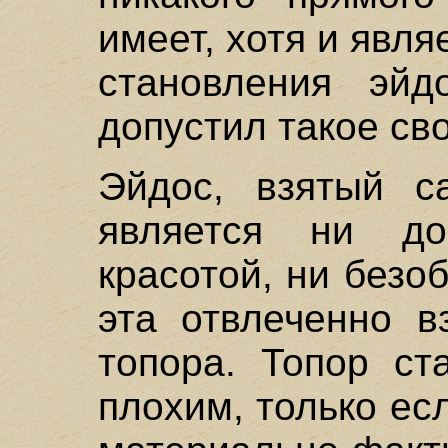
имеет, хотя и явл
становления эйд
допустил такое св
Эйдос, взятый с
является ни д
красотой, ни безо
эта отвлеченно в
топора. Топор ст
плохим, только ес