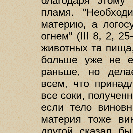
благодаря этому
пламя. "Необхо
материю, а логос
огнем" (III 8, 2, 2
животных та пища,
больше уже не е
раньше, но дела
всем, что принад
все соки, получен
если тело виновн
материя тоже вин
другой сказал бы