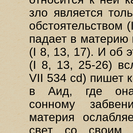
зло является тол
обстоятельством (I
падает в материю 
(I 8, 13, 17). И о
(I 8, 13, 25-26) в
VII 534 cd) пишет
в Аид, где она
сонному забве
материя ослабля
свет со своим 