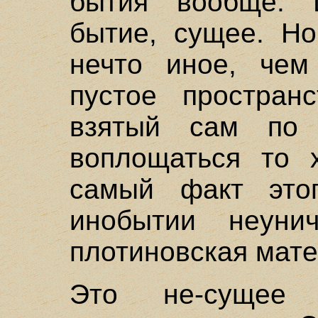
бытия вообще. 
бытие, сущее. Но
нечто иное, че
пустое простран
взятый сам по 
воплощаться то 
самый факт это
инобытии неуни
плотиновская мате
Это не-сущее 