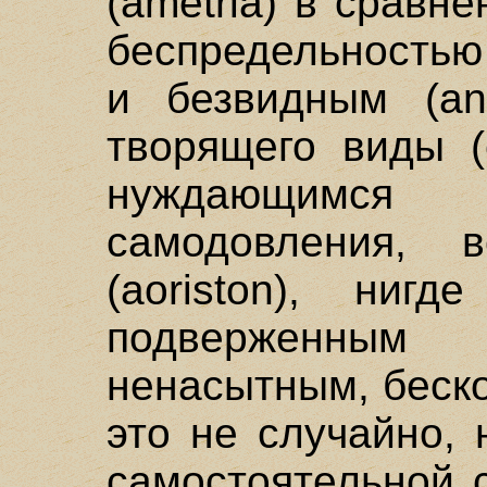
(ametria) в сравне
беспредельностью
и безвидным (an
творящего виды (e
нуждающимс
самодовления, в
(aoriston), ниг
подверженным
ненасытным, беск
это не случайно, 
самостоятельной 