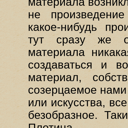
материала возникл
не произведение
какое-нибудь про
тут сразу же о
материала никак
создаваться и во
материал, собст
созерцаемое нами
или искусства, вс
безобразное. Так
Плотина – 