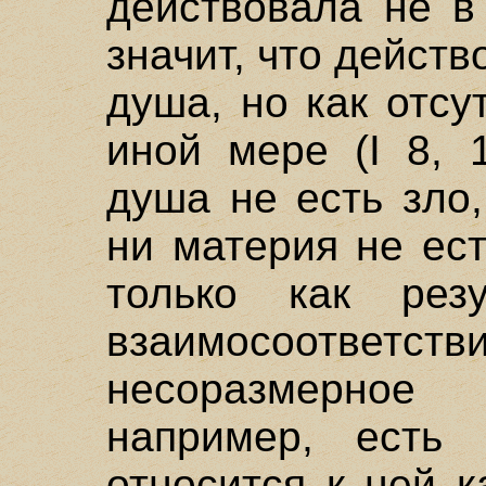
действовала не в
значит, что действ
душа, но как отсу
иной мере (I 8, 
душа не есть зло,
ни материя не ест
только как резу
взаимосоотв
несоразмерное
например, есть 
относится к ней к