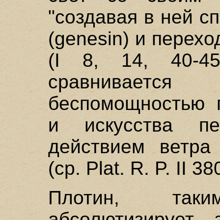
"создавая в ней с
(genesin) и перех
(I 8, 14, 40-4
сравнивает
беспомощностью 
и искусства пе
действием ветра
(ср. Plat. R. P. II 38
Плотин, так
абсолютизирует 