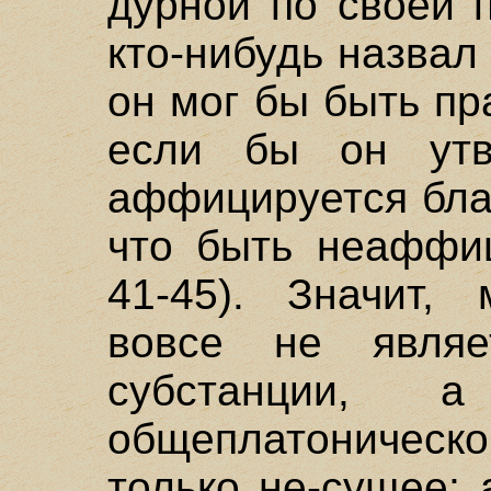
дурной по своей 
кто-нибудь назвал
он мог бы быть пр
если бы он утв
аффицируется благ
что быть неаффиц
41-45). Значит, 
вовсе не явля
субстанции,
общеплатоническо
только не-сущее; 