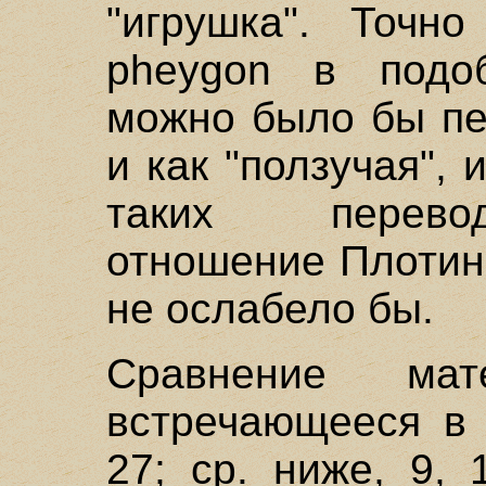
"игрушка". Точн
pheygon в подоб
можно было бы пер
и как "ползучая", 
таких перево
отношение Плотин
не ослабело бы.
Сравнение ма
встречающееся в 
27; ср. ниже, 9, 