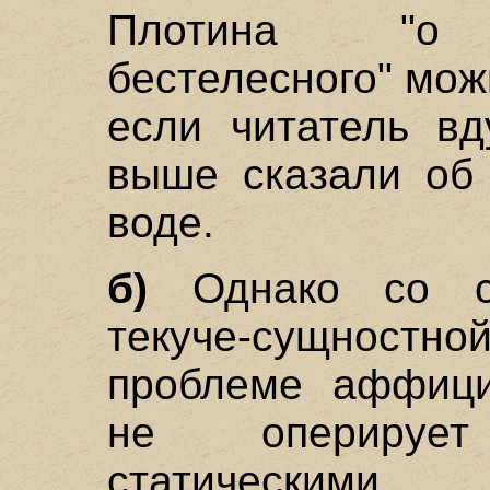
Плотина "о н
бестелесного" мож
если читатель вд
выше сказали об
воде.
б)
Однако со св
текуче-сущностно
проблеме аффици
не оперируе
статическими