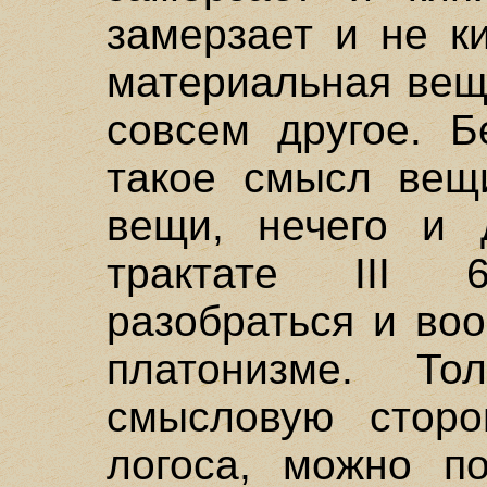
замерзает и не к
материальная вещ
совсем другое. Б
такое смысл вещ
вещи, нечего и 
трактате III 
разобраться и во
платонизме. То
смысловую сторо
логоса, можно по