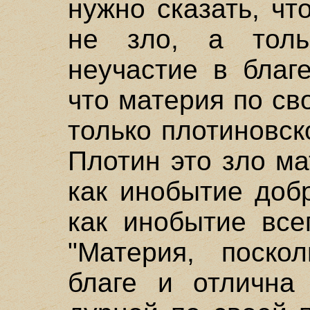
нужно сказать, чт
не зло, а тольк
неучастие в благе
что материя по св
только плотиновск
Плотин это зло м
как инобытие доб
как инобытие все
"Материя, поско
благе и отлична 