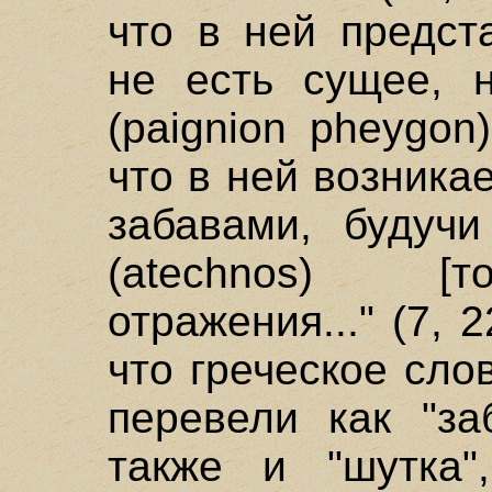
что в ней предст
не есть сущее, 
(paignion pheygon
что в ней возника
забавами, будуч
(atechnos) [т
отражения..." (7, 
что греческое сло
перевели как "за
также и "шутка"