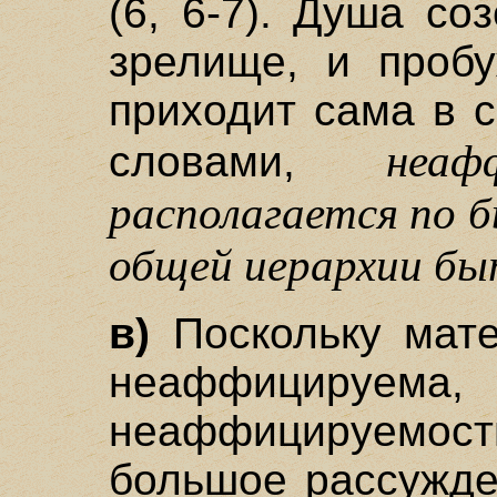
(6, 6-7). Душа со
зрелище, и пробу
приходит сама в с
неа
словами,
располагается по 
общей иерархии бы
в)
Поскольку мате
неаффицируема,
неаффицируемо
большое рассужден