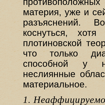
противоположных 
материя, уже и се
разъяснений. Во
коснуться, хотя
плотиновской тео
что только диа
способной у н
неслиянные облас
материальное.
1. Hеаффицируемо