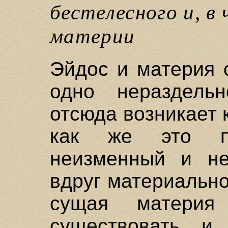
бестелесного и, в
материи
Эйдос и материя 
одно нераздель
отсюда возникает 
как же это по
неизменный и н
вдруг материальн
сущая материя
существовать и