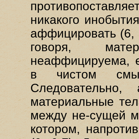
противопоставляе
никакого инобытия
аффицировать (6, 
говоря, мат
неаффицируема, е
в чистом смы
Следовательно,
материальные тел
между не-сущей м
котором, напротив