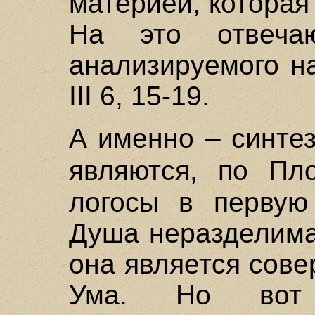
материей, которая
На это отвеча
анализируемого н
III 6, 15-19.
А именно – синте
являются, по Пл
логосы в первую
Душа неразделима
она является сов
Ума. Но вот