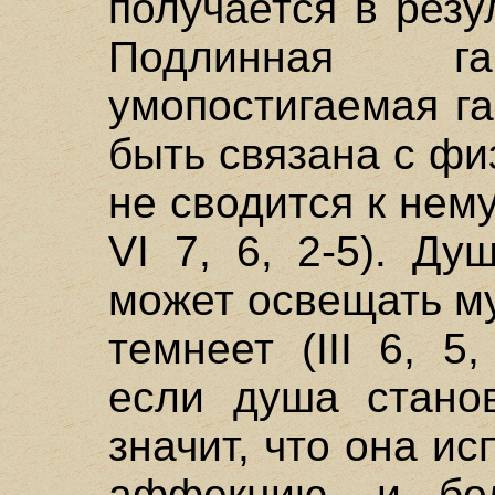
получается в резу
Подлинная 
умопостигаемая г
быть связана с фи
не сводится к нему (
VI 7, 6, 2-5). Ду
может освещать му
темнеет (III 6, 5
если душа станов
значит, что она и
аффекцию, и бо