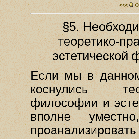
<<<
О
§5. Необход
теоретико-пр
эстетической 
Если мы в данном
коснулись те
философии и эсте
вполне уместно
проанализирова