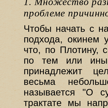
1. Множество раз
проблеме причинн
Чтобы начать с н
подхода, окинем 
что, по Плотину, 
по тем или ины
принадлежит це
весьма неболь
называется "О су
трактате мы напр