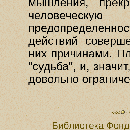
мышления, прек
человечес
предопределен
действий соверш
них причинами. П
"судьба", и, значи
довольно ограниче
<<<
О
Библиотека Фонд