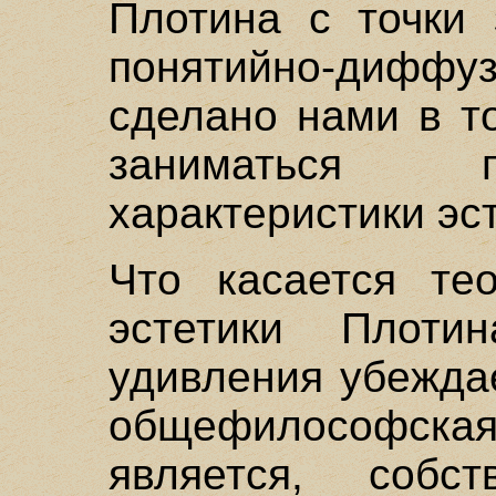
Плотина с точки 
понятийно-диффуз
сделано нами в т
заниматься 
характеристики эс
Что касается тео
эстетики Плот
удивления убежда
общефилософск
является, собс