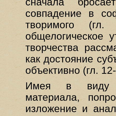
сначала броса
совпадение в со
творимого (гл
общелогическое у
творчества рассм
как достояние субъ
объективно (гл. 12-
Имея в виду 
материала, попр
изложение и анал