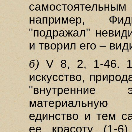
самостоятельны
например, Фи
"подражал" невид
и творил его – вид
б)
V 8, 2, 1-46. 
искусство, природ
"внутренние 
материальную 
единство и тем 
ее красоту (1-6)