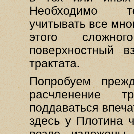
Необходимо т
учитывать все мн
этого сложн
поверхностный вз
трактата.
Попробуем преж
расчленение т
поддаваться впеча
здесь у Плотина 
везде изложены 