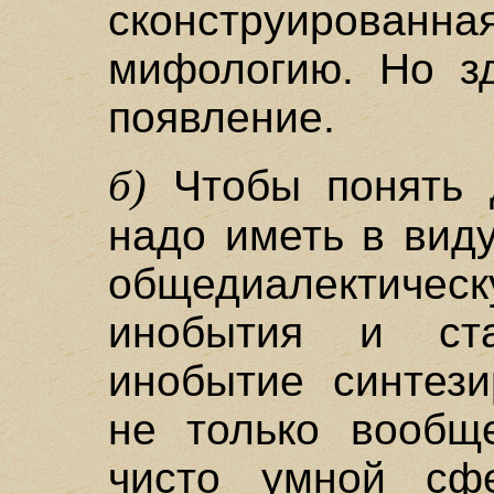
сконструированна
мифологию. Но зд
появление.
б)
Чтобы понять 
надо иметь в вид
общедиалектическ
инобытия и ст
инобытие синтези
не только вообщ
чисто умной сф