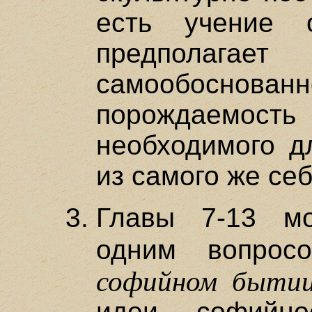
есть учение 
предпола
самообоснова
порождаемо
необходимого д
из самого же себ
Главы 7-13 м
одним вопро
софийном бытии
идеи софийно