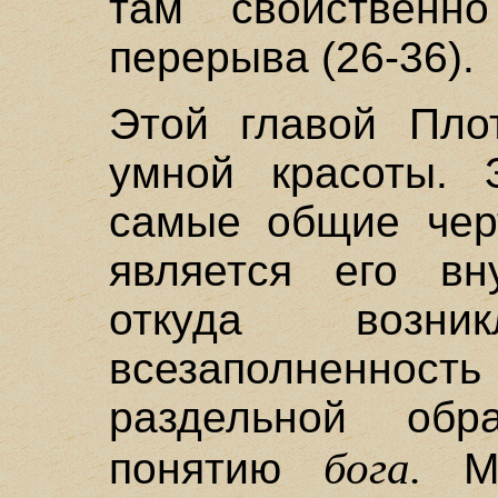
там свойственно
перерыва (26-36).
Этой главой Пло
умной красоты. 
самые общие чер
является его вн
откуда возник
всезаполненность
раздельной обр
бога.
понятию
Мы