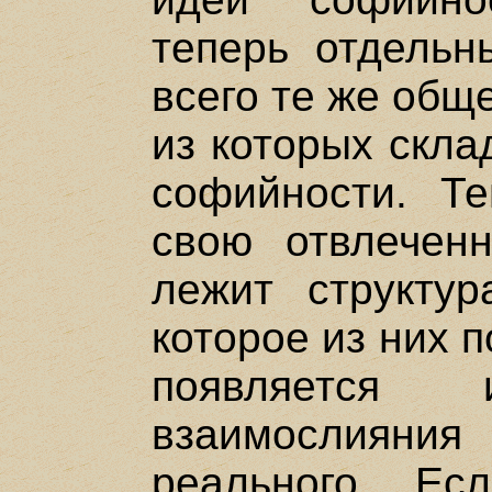
теперь отдельн
всего те же общ
из которых скла
софийности. Т
свою отвлеченн
лежит структур
которое из них 
появляется
взаимослия
реального. Е