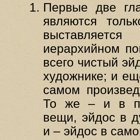
Первые две гла
являются тольк
выставляетс
иерархийном по
всего чистый эйд
художнике; и ещ
самом произведе
То же – и в п
вещи, эйдос в 
и – эйдос в самой