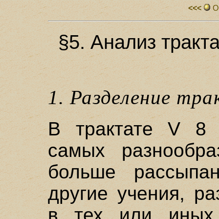
<<<
О
§5. Анализ тракт
1. Разделение тр
В трактате V 8 
самых разнообр
больше рассыпа
другие учения, р
в тех или иных 