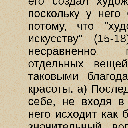
его создал худож
поскольку у него
потому, что "ху
искусству" (15-1
несравненно 
отдельных вещей
таковыми благод
красоты. а) После
себе, не входя в
него исходит как 
значительный, в