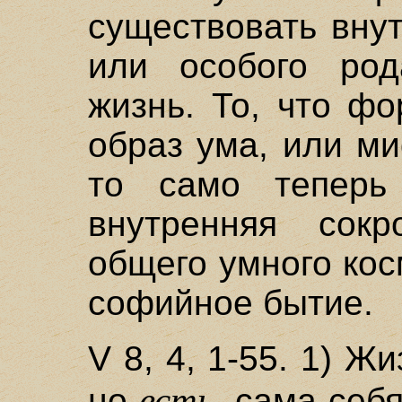
существовать вну
или особого род
жизнь. То, что ф
образ ума, или ми
то само теперь 
внутренняя сокр
общего умного кос
софийное бытие.
V 8, 4, 1-55. 1) Ж
есть,
но
сама себя