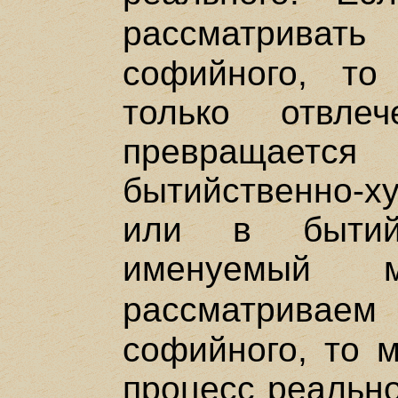
рассматриват
софийного, то
только отвлеч
превращаетс
бытийственно-
или в бытийн
именуемый 
рассматривае
софийного, то 
процесс реально