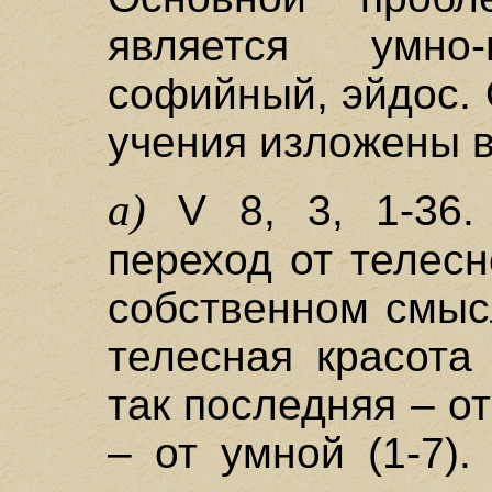
является умно-
софийный, эйдос.
учения изложены в 
а)
V 8, 3, 1-36.
переход от телесн
собственном смысл
телесная красота
так последняя – о
– от умной (1-7)