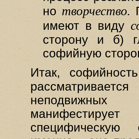
творчество.
но
П
с
имеют в виду
сторону и б) г
софийную сторо
Итак, софийнос
рассматриваетс
неподвижных
манифестиру
специфическую 