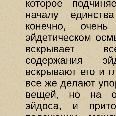
которое подчиня
началу единств
конечно, очен
эйдетическом осм
вскрывает вс
содержания э
вскрывают его и г
все же делают уп
вещей, но на о
эйдоса, и прит