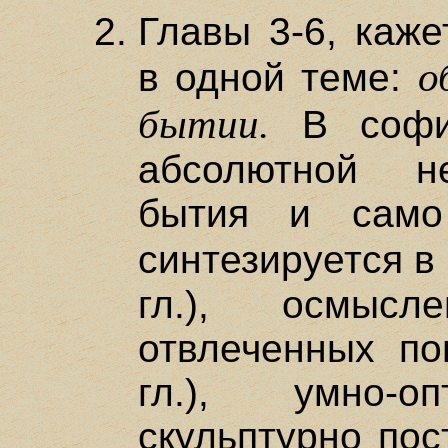
Главы 3-6, каже
о
в одной теме:
бытии.
В софий
абсолютной н
бытия и само
синтезируется в
гл.), осмы
отвлеченных по
гл.), умно-о
скульптурно пос