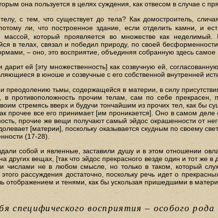
орым она пользуется в целях суждения, как отвесом в случае с пр
к телу, с тем, что существует до тела? Как домостроитель, слич
потому ли, что построенное здание, если отделить камни, и ес
массой, который проявляется во множестве как неделимый. П
ийся в телах, связал и победил природу, по своей бесформенност
ами, – оно, это восприятие, объединяя собранную здесь самое м
 дарит ей [эту множественность] как созвучную ей, согласованную
ляющиеся в юноше и созвучные с его собственной внутренней исти
и преодолению тьмы, содержащейся в материи, в силу присутствия
ь, в противоположность прочим телам, сам по себе прекрасен, 
оим стремясь вверх и будучи тончайшим из прочих тел, как бы су
как прочее все его принимает [им проникается]. Оно в самом деле 
ость, прочие же вещи получают самый эйдос окрашенности от него
долевает [материи], поскольку оказывается скудным по своему свет
нности (17-28).
здали собой и явленные, заставили душу и в этом отношении овла
а других вещах, [так что эйдос прекрасного везде один и тот же в
ми числами не в любом смысле, но только в таком, который служ
 этого рассуждения достаточно, поскольку речь идет о прекрасных
шь отображением и тенями, как бы ускользая пришедшими в матер
бя специфического восприятия – особого рода 