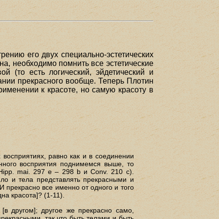
рению его двух специально-эстетических
на, необходимо помнить все эстетические
й (то есть логический, эйдетический и
вании прекрасного вообще. Теперь Плотин
рименении к красоте, но самую красоту в
 восприятиях, равно как и в соединении
енного восприятия поднимемся выше, то
ipp. mai. 297 е – 298 b и Conv. 210 с).
вило и тела представлять прекрасными и
 И прекрасно все именно от одного и того
на красота]? (1-11).
 [в другом]; другое же прекрасно само,
рекрасными, так что быть телами и быть