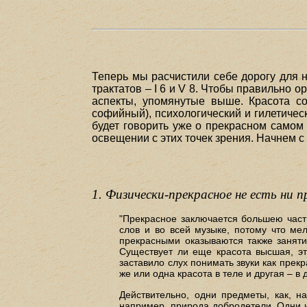
Теперь мы расчистили себе дорогу для 
трактатов – I 6 и V 8. Чтобы правильно
аспекты, упомянутые выше. Красота со
софийный), психологический и гилетичес
будет говорить уже о прекрасном самом 
освещении с этих точек зрения. Начнем с I
1. Физически-прекрасное не есть ни
"Прекрасное заключается большею часть
слов и во всей музыке, потому что ме
прекрасными оказываются также занятия,
Существует ли еще красота высшая, это
заставило слух понимать звуки как прекр
же или одна красота в теле и другая – в 
Действительно, одни предметы, как, на
например, природа добродетели. Одни и