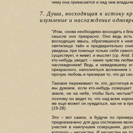
чему она прикасается и над чем владычес
7. Душа, восходящая к истоку к
изумление и наслаждение одновр
"Итак, снова необходимо восходить к благ
смысле оно прекрасно. Оно ведь есть
восходящих ввысь, обратившихся к нем
святилище тайн и предварительно сни
увидишь при помощи только себя самого то
существует, и живет, и мыслит (ср. Arist
кто-нибудь увидит, – какие чувства любв
наслаждением! Ведь и невидевшему его
прекрасного, наполняться волнением с
прочую любовь и презирая то, что до сих
Таковое переживают те, кто, достигнув 
мы думаем, если кто-нибудь созерцает 
земле, не на небе, чтобы быть чистым?
поэтому он видит то, что над всем хорон
же еще может он нуждаться, как не в пр
(19-28).
Это – вот самое, и будучи по преиму
предназначено для душ состязание велич
участия в наилучшем созерцании, дост
которого – несчастен. И несчастен не то