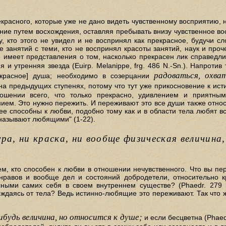
красного, которые уже не дано видеть чувственному восприятию,
ние путем восхождения, оставляя пребывать внизу чувственное во
, кто этого не увидел и не воспринял как прекрасное, будучи с
 занятий с теми, кто не воспринял красоты занятий, наук и прочег
е имеет представления о том, насколько прекрасен лик справедли
я и утренняя звезда (Euirp. Melanippe, frg. 486 N.-Sn.). Напроти
радоваться, охва
екрасное] душа; необходимо в созерцании
а предыдущих ступенях, потому что тут уже прикосновение к истин
шении всего, что только прекрасно, удивлением и приятны
ем. Это нужно пережить. И переживают это все души также относит
ее способны к любви, подобно тому как и в области тела любят вс
 называют любящими" (1-22).
ра, ни краска, ни вообще физическая величина
ем, кто способен к любви в отношении нечувственного. Что вы пер
нравов и вообще дел и состояний добродетели, относительно к
сными самих себя в своем внутреннем существе? (Phaedr. 279 b
даясь от тела? Ведь истинно-любящие это переживают. Так что же
нибудь величина, но относится к душе;
и если бесцветна (Phaed