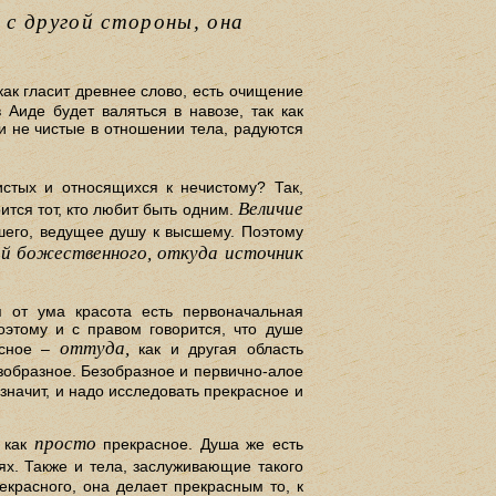
; с другой стороны, она
 как гласит древнее слово, есть очищение
 Аиде будет валяться в навозе, так как
ьи не чистые в отношении тела, радуются
истых и относящихся к нечистому? Так,
Величие
ится тот, кто любит быть одним.
его, ведущее душу к высшему. Поэтому
ой божественного, откуда источник
 от ума красота есть первоначальная
оэтому и с правом говорится, что душе
оттуда,
расное –
как и другая область
езобразное. Безобразное и первично-алое
 значит, и надо исследовать прекрасное и
просто
как
прекрасное. Душа же есть
ях. Также и тела, заслуживающие такого
екрасного, она делает прекрасным то, к