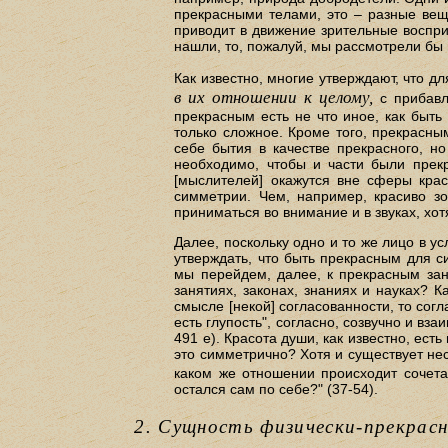
прекрасными телами, это – разные вещи
приводит в движение зрительные восприя
нашли, то, пожалуй, мы рассмотрели бы и
Как известно, многие утверждают, что дл
в их отношении к целому,
с прибавле
прекрасным есть не что иное, как быт
только сложное. Кроме того, прекрасным
себе бытия в качестве прекрасного, но
необходимо, чтобы и части были прекр
[мыслителей] окажутся вне сферы крас
симметрии. Чем, например, красиво з
приниматься во внимание и в звуках, хот
Далее, поскольку одно и то же лицо в ус
утверждать, что быть прекрасным для с
мы перейдем, далее, к прекрасным зан
занятиях, законах, знаниях и науках? 
смысле [некой] согласованности, то сог
есть глупость", согласно, созвучно и взаи
491 е). Красота души, как известно, ест
это симметрично? Хотя и существует нес
каком же отношении происходит сочета
остался сам по себе?" (37-54).
2. Сущность физически-прекрасн