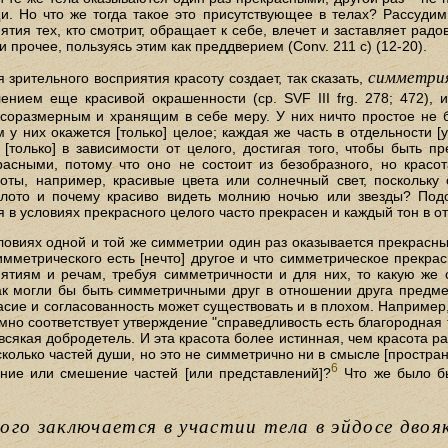
. Но что же тогда такое это присутствующее в телах? Рассудим с
тия тех, кто смотрит, обращает к себе, влечет и заставляет радо
 прочее, пользуясь этим как преддверием (Conv. 211 с) (12-20).
симметрия
я зрительного восприятия красоту создает, так сказать,
нием еще красивой окрашенности (ср. SVF III frg. 278; 472), 
ь соразмерным и хранящим в себе меру. У них ничто простое не 
 у них окажется [только] целое; каждая же часть в отдельности [
 [только] в зависимости от целого, достигая того, чтобы быть п
асными, потому что оно не состоит из безобразного, но красота
оты, например, красивые цвета или солнечный свет, поскольку
олото и почему красиво видеть молнию ночью или звезды? По
я в условиях прекрасного целого часто прекрасен и каждый тон в от
ловиях одной и той же симметрии один раз оказывается прекрасным
имметрического есть [нечто] другое и что симметрическое прекрас
ятиям и речам, требуя симметричности и для них, то какую же
Как могли бы быть симметричными друг в отношении друга предм
ласие и согласованность может существовать и в плохом. Например
мно соответствует утверждение "справедливость есть благородная тупо
ь всякая добродетель. И эта красота более истинная, чем красота
колько частей души, но это не симметрично ни в смысле [простран
6
ние или смешение частей [или представлений]?
Что же было бы
ого заключается в участии тела в эйдосе двоя