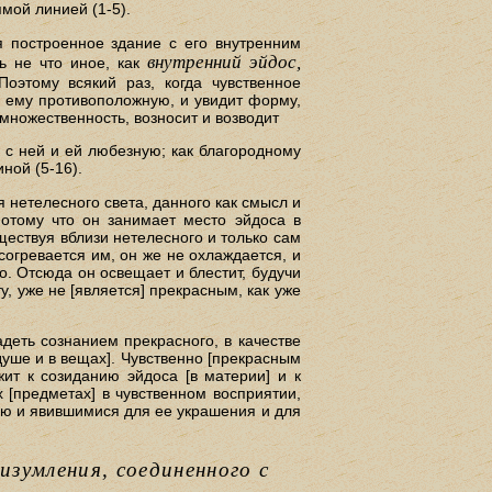
ямой линией (1-5).
ая построенное здание с его внутренним
внутренний эйдос,
ть не что иное, как
оэтому всякий раз, когда чувственное
и ему противоположную, и увидит форму,
ножественность, возносит и возводит
 с ней и ей любезную; как благородному
ной (5-16).
 нетелесного света, данного как смысл и
потому что он занимает место эйдоса в
ществуя вблизи нетелесного и только сам
согревается им, он же не охлаждается, и
. Отсюда он освещает и блестит, будучи
у, уже не [является] прекрасным, как уже
деть сознанием прекрасного, в качестве
 душе и в вещах]. Чувственно [прекрасным
ит к созиданию эйдоса [в материи] и к
 [предметах] в чувственном восприятии,
ию и явившимися для ее украшения и для
изумления, соединенного с