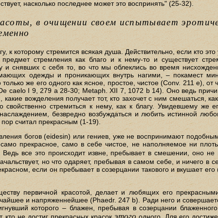
твует, насколько последнее может это воспринять" (25-32).
расоты, в очищении своем испытывает эротиче
еменно
у, к которому стремится всякая душа. Действительно, если кто это 
 предмет стремления как благо и к нему-то и существует стре
у и снявших с себя то, во что мы облеклись во время нисхожде
мающих одежды и проникающих внутрь нагими, – покамест мину
лько же его одного как ясное, простое, чистое (Conv. 211 е), от ч
. De caelo I 9, 279 а 28-30; Metaph. XII 7, 1072 b 14). Оно ведь при
и, какие вожделения получает тот, кто захочет с ним смешаться, 
 свойственно стремиться к нему, как к благу. Увидевшему же е
 наслаждением, безвредно возбуждаться и любить истинной люб
 пор считал прекрасным (1-19).
явления богов (eidesin) или гениев, уже не воспринимают подобны
само прекрасное, само в себе чистое, не наполняемое ни плотью,
 Ведь все это происходит извне, пребывает в смешении, оно не
ачальствует, но что одаряет, пребывая в самом себе, и ничего в 
екрасном, если он пребывает в созерцании такового и вкушает его 
ществу первичной красотой, делает и любящих его прекрасными
айшее и напряженнейшее (Phaedr. 247 b). Ради него и совершаетс
игнувший которого – блажен, пребывая в созерцании блаженного 
этого
т, кто не достиг прекрасных красок
одного. Для его достиже