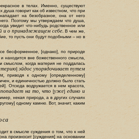
рекрасное в телах. Именно, существуют
 душа говорит как об известном, что при
нападает на безобразное, она от него
т него. Поэтому мы утверждаем что душа,
огда увидит что-нибудь родственное или
ой и о принадлежащем себе.
В чем же,
е, то пусть они будут подобными – но в
все бесформенное, [однако], по природе
и находится вне божественного смысла,
 и смыслом, когда материя не поддалась
атерию
эйдос упорядочивает путем
]
м,
приводя к одному [определенному]
ичен, и единичностью должно было стать
ей]. Отсюда водружается в нем красота,
попадает на то, что
уже
едино и
]
[
]
имер, некая природа, а в других случаях
ругому] одному камню. Вот, значит, каким
оса
одит в смысле суждения о том, что к ней
 она произносит [суждения] на основании