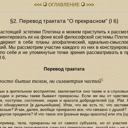
<<<
ОГЛАВЛЕHИЕ
>>>
§2. Перевод трактата "О прекрасном" (I 6)
настоящей эстетики Плотина и можем приступить к рассмот
 ориентировать их на фоне всей философской системы Плоти
держит в себе планы апофатический, идеально-смыслово
кий. Мы рассмотрим участие каждого из них в конструиро
по себе и не упомянутые точки зрения рассматривать в п
 6.
Перевод трактата
5
 просто бытие телом, ни симметрия частей
ю в зрительном восприятии; заключается оно также и в слуховых
лодии и ритмы также бывают прекрасны. Если же мы от чувств
 поступки, состояния, науки и красота добродетелей (ср. Plat. H
 обнаружится [в дальнейшем]. Итак, что же есть то, что заста
асные? И как, далее, вообще прекрасно все, что связано с душой?
другом предмете? И что такое эти [разные виды красоты] или эта [од
пример, тела, прекрасны не от самого субъекта, но от участия
 те же тела оказываются один раз прекрасными, другой раз – не п