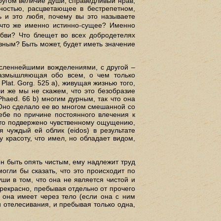
 другом величие души, справедливый нрав,
мностью, расцветающее в бестрепетном,
ь и это любя, почему вы это называете
то же именно истинно-сущее? Именно
бви? Что блещет во всех добродетелях
азным? Быть может, будет иметь значение
исленнейшими вожделениями, с другой –
размышляющая обо всем, о чем только
Plat. Gorg. 525 а), живущая жизнью того,
и же мы не скажем, что это безобразие
haed. 66 b) многим дурным, так что она
Оно сделало ее во многом смешанной со
ебе по причине постоянного влечения к
 что подвержено чувственному ощущению,
чуждый ей облик (eidos) в результате
 красоту, что имел, но обладает видом,
н быть опять чистым, ему надлежит труд
гли бы сказать, что это происходит по
ши в том, что она не является чистой и
 прекрасно, пребывая отдельно от прочего
 она имеет через тело (если она с ним
и отелесивания, и пребывая только одна,