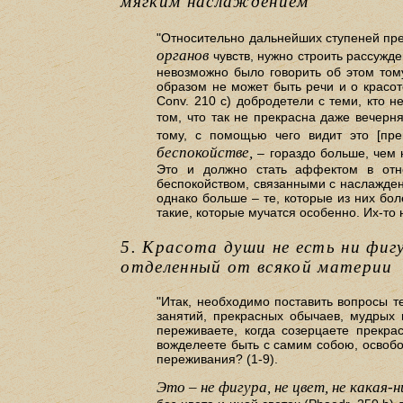
мягким наслаждением
"Относительно дальнейших ступеней пре
органов
чувств, нужно строить рассужде
невозможно было говорить об этом тому
образом не может быть речи и о красоте
Conv. 210 с) добродетели с теми, кто н
том, что так не прекрасна даже вечерня
тому, с помощью чего видит это [пр
беспокойстве,
– гораздо больше, чем н
Это и должно стать аффектом в отно
беспокойством, связанными с наслаждени
однако больше – те, которые из них бол
такие, которые мучатся особенно. Их-то
5. Красота души не есть ни фигу
отделенный от всякой материи
"Итак, необходимо поставить вопросы т
занятий, прекрасных обычаев, мудрых 
переживаете, когда созерцаете прекра
вожделеете быть с самим собою, освобож
переживания? (1-9).
Это – не фигура, не цвет, не какая-