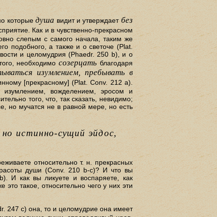
душа
без
 но которые
видит и утверждает
сприятие. Как и в чувственно-прекрасном
ловно слепым с самого начала, таким же
о подобного, а также и о светоче (Plat.
вости и целомудрия (Phaedr. 250 b), и о
созерцать
в того, необходимо
благодаря
тываться изумлением, пребывать в
ному [прекрасному] (Plat. Conv. 212 а).
м изумлением, вожделением, эросом и
ельно того, что, так сказать, невидимо;
е, но мучатся не в равной мере, но есть
, но истинно-сущий эйдос,
еживаете относительно т. н. прекрасных
расоты души (Conv. 210 b-с)? И что вы
). И как вы ликуете и воспаряете, как
 это такое, относительно чего у них эти
r. 247 с) она, то и целомудрие она имеет