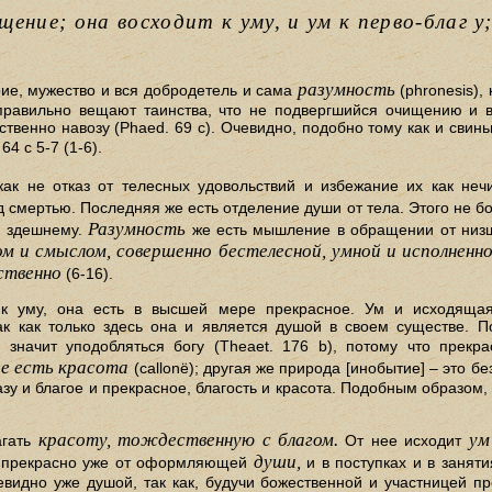
ение; она восходит к уму, и ум к nepво-благ у
разумность
ие, мужество и вся добродетель и сама
(phronesis),
му правильно вещают таинства, что не подвергшийся очищению и в
ственно навозу (Phaed. 69 с). Очевидно, подобно тому как и свин
 64 с 5-7 (1-6).
ак не отказ от телесных удовольствий и избежание их как неч
д смертью. Последняя же есть отделение души от тела. Этого не бо
Разумность
 к здешнему.
же есть мышление в обращении от низш
м и смыслом, совершенно бестелесной, умной и исполненн
дственно
(6-16).
 к уму, она есть в высшей мере прекрасное. Ум и исходящая
ак как только здесь она и является душой в своем существе. П
о значит уподобляться богу (Theaet. 176 b), потому что прек
е есть красота
(callonё); другая же природа [инобытие] – это б
разу и благое и прекрасное, благость и красота. Подобным образом,
красоту, тождественную с благом.
ум
агать
От нее исходит
души,
прекрасно уже от оформляющей
и в поступках и в заняти
видно уже душой, так как, будучи божественной и участницей пр