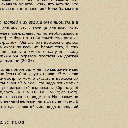
начала об этом. Итак, что есть то, что
ваться от этого видения? Если бы мы это
 частей в их взаимном отношении и
и для них, как и вообще для всех, быть
будет прекрасным, но по необходимости
уже] не будет от себя самой содержать в
рекрасной. Однако раз прекрасно целое,
 охватила всех их. Кроме того, у этих
 они просты и имеют красоту не в силу
добным же образом простота не должна
дельности (20-36).
, другой же раз – нет, то как же не надо
но [совсем] по другой причине? Но если
 симметрию можно указать в прекрасных
еты знания? А если это надо понимать в
, утверждению "стыдливость (söphrosynё)
сть" (R. Р. VIII 660 d; I 348 с; ср. Gorg.
 ранее названных предметов. Но почему же
ственных] величин, ни в смысле чисел. В
 [тогда] красотой ума, когда последний
кого рода