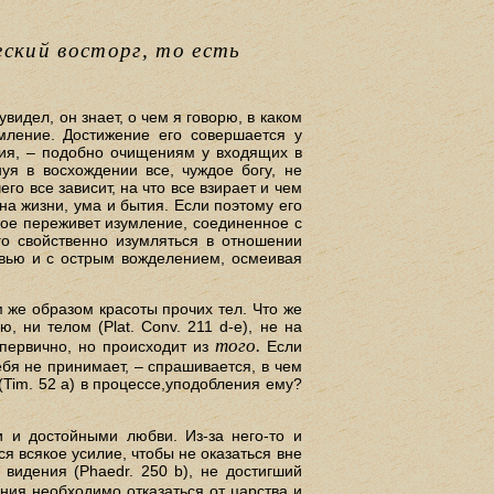
ский восторг, то есть
увидел, он знает, о чем я говорю, в каком
мление. Достижение его совершается у
ния, – подобно очищениям у входящих в
я в восхождении все, чуждое богу, не
его все зависит, на что все взирает и чем
чина жизни, ума и бытия. Если поэтому его
какое переживет изумление, соединенное с
го свойственно изумляться в отношении
овью и с острым вожделением, осмеивая
м же образом красоты прочих тел. Что же
 ни телом (Plat. Conv. 211 d-е), не на
того.
 первично, но происходит из
Если
себя не принимает, – спрашивается, в чем
(Tim. 52 а) в процессе,уподобления ему?
 и достойными любви. Из-за него-то и
я всякое усилие, чтобы не оказаться вне
видения (Phaedr. 250 b), не достигший
ния необходимо отказаться от царства и