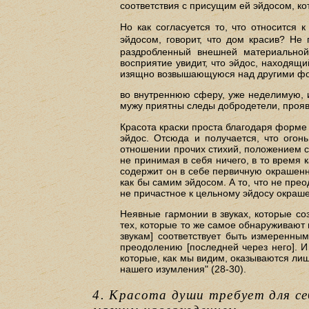
соответствия с присущим ей эйдосом, кот
Но как согласуется то, что относится 
эйдосом, говорит, что дом красив? Не 
раздробленный внешней материальной 
восприятие увидит, что эйдос, находящ
изящно возвышающуюся над другими форм
во внутреннюю сферу, уже неделимую, и
мужу приятны следы добродетели, прояв
Красота краски проста благодаря форме 
эйдос. Отсюда и получается, что огон
отношении прочих стихий, положением св
не принимая в себя ничего, в то время 
содержит он в себе первичную окрашенн
как бы самим эйдосом. А то, что не прео
не причастное к цельному эйдосу окраше
Неявные гармонии в звуках, которые со
тех, которые то же самое обнаруживают н
звукам] соответствует быть измеренны
преодолению [последней через него]. И
которые, как мы видим, оказываются ли
нашего изумления" (28-30).
4. Красота души требует для се