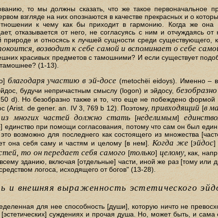
дованию, то мы должны сказать, что же такое первоначальное п
вом взгляде на них опознаются в качестве прекрасных и о которых
тношении к чему как бы приходит в гармонию. Когда же она 
цает, отказывается от него, не согласуясь с ним и отчуждаясь о
й природе и относясь к лучшей сущности среди существующего, к
покоится, возводит к себе самой и вспоминает о себе сам
ешних красивых предметов с тамошними? И если существует подоби
тамошнее? (1-13).
благодаря участию в эй-досе
но]
(metochёi eidoys). Именно – 
безобразно
йдос, будучи непричастным смыслу (logon) и эйдосу,
m. 50 d). Но безобразно также и то, что еще не побеждено формой
привходящий
в м
Arist. de gener. an. IV 3, 769 b 12). Поэтому,
[
о из многих частей должно стать
неделимым
единство
[
]
] единство при помощи согласования, потому что сам он был един
 это возможно для последнего как состоящего из множества [част
Когда же
эйдос
ает она себя саму и частям и целому [в нем].
[
стей, то он передает себя самого
только
целому,
[
]
как, напр
всему зданию, включая [отдельные] части, иной же раз [тому или д
редством логоса, исходящего от богов" (13-28).
ть и внешняя выраженность эстетического эйд
еделенная для нее способность [души], которую ничто не превосх
в [эстетических] суждениях и прочая душа. Но, может быть, и сама