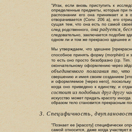
"Итак, если вновь приступить к иссле
определенные предметы, которые при пер
распознании его она принимает и в о
отворачивается (Conv. 206 а), его отри
сущая тем, что она есть по самой свое
она радуется, бес
след родственного,
следовательно, заключается подобие зд
одном ли и том же прекрасно здешнее и 
Мы утверждаем, что здешнее [прекрас
способное принять форму (morphёn) и э
то есть оно просто безобразно (ср. Ti
окончательному оформлению через эйдос (
объединенного полагания то, чт
свершению и имея своим созданием [это
и оформляемое [через него], поскольку
когда оно приведено к единству, и отд
состоит из подобных друг другу ча
искусство может придать красоту иногда 
образом тело становится прекрасным пос
3. Специфичность, двуплановос
"Познает ее [красоту] специфически опр
самой относится, даже когда участвует 