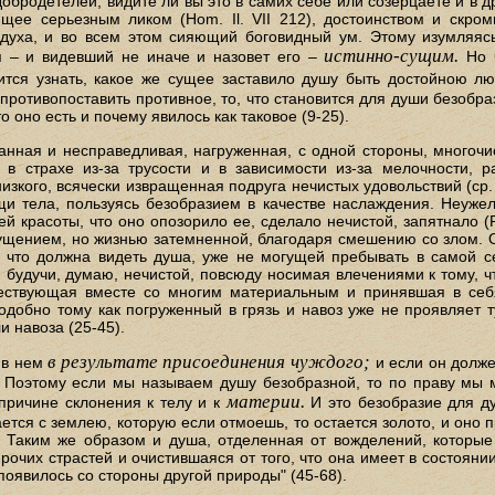
 добродетелей, видите ли вы это в самих себе или созерцаете и в
щее серьезным ликом (Hom. Il. VII 212), достоинством и скро
духа, и во всем этом сияющий боговидный ум. Этому изумляяс
истинно-сущим.
я – и видевший не иначе и назовет его –
Но ч
ся узнать, какое же сущее заставило душу быть достойною лю
 противопоставить противное, то, что становится для души безобр
о оно есть и почему явилось как таковое (9-25).
данная и несправедливая, нагруженная, с одной стороны, многоч
в страхе из-за трусости и в зависимости из-за мелочности, 
зкого, всячески извращенная подруга нечистых удовольствий (ср. 
щи тела, пользуясь безобразием в качестве наслаждения. Неужел
й красоты, что оно опозорило ее, сделало нечистой, запятнало (P
ущением, но жизнью затемненной, благодаря смешению со злом. 
, что должна видеть душа, уже не могущей пребывать в самой с
 будучи, думаю, нечистой, повсюду носимая влечениями к тому,
ствующая вместе со многим материальным и принявшая в себя 
добно тому как погруженный в грязь и навоз уже не проявляет ту
и навоза (25-45).
в результате присоединения чуждого;
 в нем
и если он долже
 Поэтому если мы называем душу безобразной, то по праву мы мо
материи.
 причине склонения к телу и к
И это безобразие для ду
ается с землею, которую если отмоешь, то остается золото, и оно
. Таким же образом и душа, отделенная от вожделений, которые
рочих страстей и очистившаяся от того, что она имеет в состояни
 появилось со стороны другой природы" (45-68).