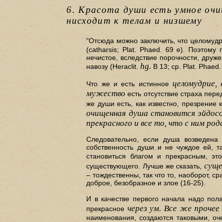
6. Красота души есть умное очищ
нисходит к телам и низшему
"Отсюда можно заключить, что целомудр
(catharsis; Plat. Phaed. 69 е). Поэто
нечистое, вследствие порочности, друже
hg.
навозу (Heraclit.
В 13; ср. Plat. Phaed.
целомудрие,
Что же и есть истинное
к
мужество
есть отсутствие страха пере
же души есть, как известно, презрение
очищенная душа становится эйдосо
прекрасного и все то, что с ним ро
Следовательно, если душа возведена
собственность души и не чуждое ей, т
становиться благом и прекрасным, эт
суще
существующего. Лучше же сказать,
– тождественны, так что то, наоборот, с
доброе, безобразное и злое (16-25).
И в качестве первого начала надо пол
через ум. Все же прочее
прекрасное
наименования, создаются таковыми, оче