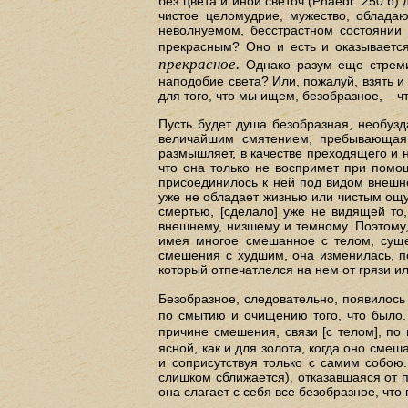
без цвета и иной светоч (Phaedr. 250 b)
чистое целомудрие, мужество, обладаю
неволнуемом, бесстрастном состоянии 
прекрасным? Оно и есть и оказываетс
прекрасное.
Однако разум еще стремит
наподобие света? Или, пожалуй, взять и
для того, что мы ищем, безобразное, – чт
Пусть будет душа безобразная, необуз
величайшим смятением, пребывающая 
размышляет, в качестве преходящего и ни
что она только не воспримет при помо
присоединилось к ней под видом внешне
уже не обладает жизнью или чистым ощ
смертью, [сделало] уже не видящей то
внешнему, низшему и темному. Поэтому,
имея многое смешанное с телом, суще
смешения с худшим, она изменилась, по
который отпечатлелся на нем от грязи ил
Безобразное, следовательно, появилось
по смытию и очищению того, что было.
причине смешения, связи [с телом], по
ясной, как и для золота, когда оно смеш
и соприсутствуя только с самим собою
слишком сближается), отказавшаяся от п
она слагает с себя все безобразное, что