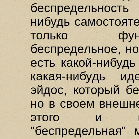
беспредельность 
нибудь самостоят
только фун
беспредельное, но
есть какой-нибуд
какая-нибудь ид
эйдос, который б
но в своем внешн
этого и не
"беспредельная" 