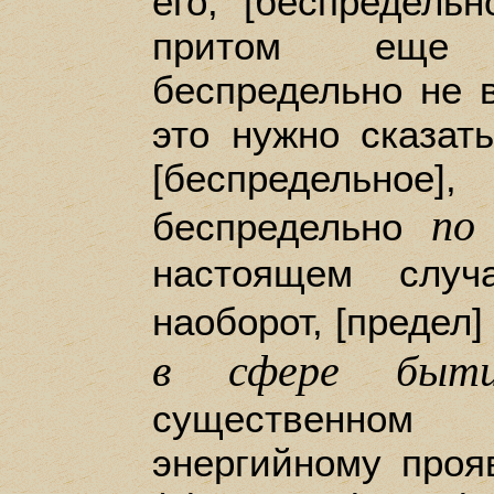
его, [беспредельн
притом еще 
беспредельно не 
это нужно сказат
[беспредельное
по 
беспредельно
настоящем случ
наоборот, [предел
в сфере быти
существенно
энергийному про