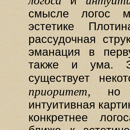
логоса
интуити
и
смысле логос м
эстетике Плоти
рассудочная стру
эманация в перв
также и ума. З
существует неко
приоритет,
но н
интуитивная карти
конкретнее лого