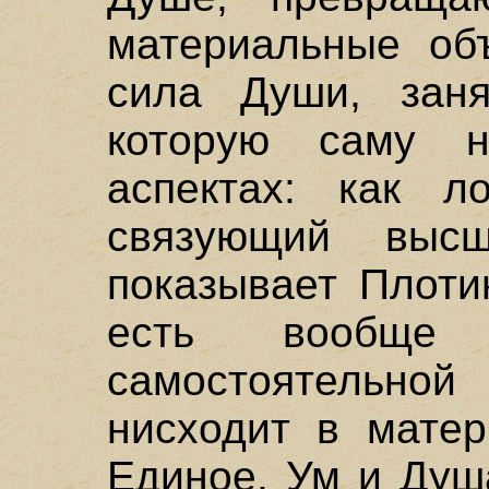
материальные объ
сила Души, зан
которую саму 
аспектах: как л
связующий выс
показывает Плотин 
есть вообще
самостоятельн
нисходит в матер
Единое, Ум и Душа