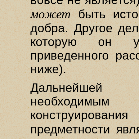
может
быть источ
добра. Другое де
которую он у
приведенного рас
ниже).
Дальнейшей 
необходимы
конструирова
предметности яв