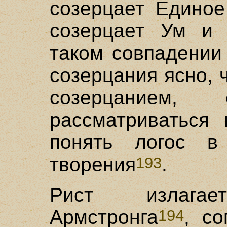
созерцает Единое
созерцает Ум и 
таком совпадении
созерцания ясно, 
созерцанием
рассматриваться 
понять логос 
творения
.
193
Рист излага
Армстронга
, со
194