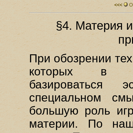
<<<
О
§4. Материя 
пр
При обозрении тех
которых в д
базироваться 
специальном смы
большую роль игр
материи. По на