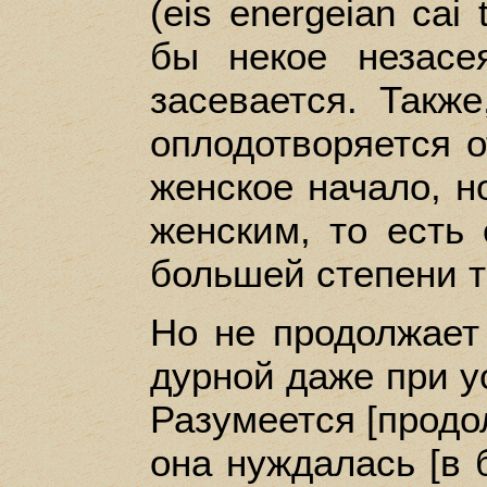
(eis energeian cai 
бы некое незасе
засевается. Также
оплодотворяется о
женское начало, н
женским, то есть 
большей степени те
Но не продолжает
дурной даже при у
Разумеется [продол
она нуждалась [в б