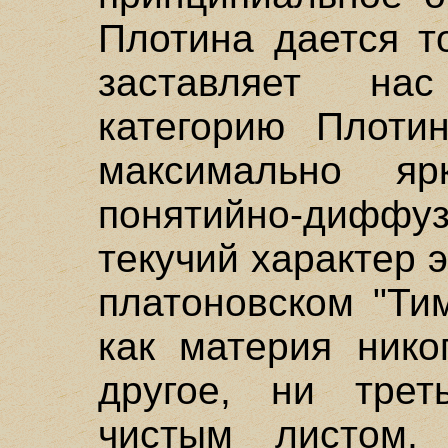
Плотина дается т
заставляет на
категорию Плотин
максимально я
понятийно-дифф
текучий характер 
платоновском "Ти
как материя нико
другое, ни трет
чистым листом,