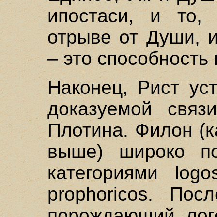
ипостаси, и то,
отрыве от Души, 
– это способность
Наконец, Рист ус
доказуемой связ
Плотина. Филон (к
выше) широко по
категориями logo
prophoricos. Пос
порождающий лого