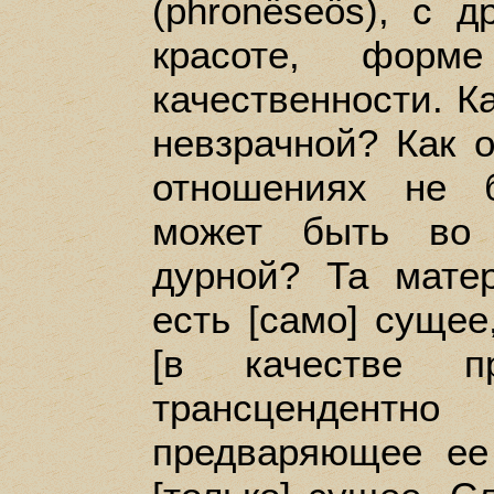
(phronёseös), с д
красоте, форме
качественности. К
невзрачной? Как 
отношениях не 
может быть во 
дурной? Та матер
есть [само] суще
[в качестве пр
трансцендентн
предваряющее ее