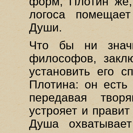
форм, Плотин же,
логоса помещае
Души.
Что бы ни знач
философов, закл
установить его с
Плотина: он есть
передавая твор
устрояет и прави
Душа охватывает