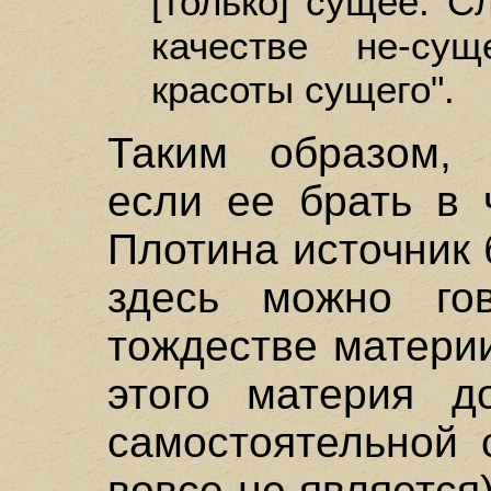
[только] сущее. Сл
качестве не-су
красоты сущего".
Таким образом, 
если ее брать в 
Плотина источник 
здесь можно го
тождестве материи
этого материя 
самостоятельной 
вовсе не является)