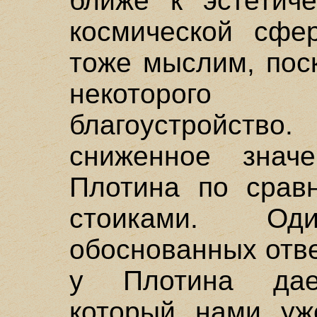
ближе к эстетиче
космической сфер
тоже мыслим, пос
некоторого
благоустройство
сниженное знач
Плотина по срав
стоиками. О
обоснованных отве
у Плотина дает
который нами уж