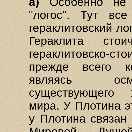
а)
Особенно не 
"логос". Тут вс
гераклитовский ло
Гераклита стои
гераклитовско-ст
прежде всего ко
являясь осм
существующего 
мира. У Плотина э
у Плотина связан
Мировой Душ