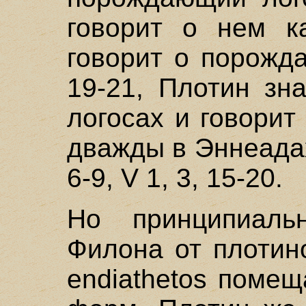
говорит о нем к
говорит о порожд
19-21, Плотин зн
логосах и говорит
дважды в Эннеадах: 
6-9, V 1, 3, 15-20.
Но принципиаль
Филона от плотино
endiathetos поме