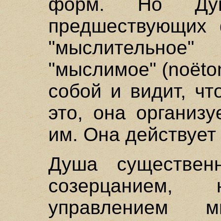
форм. Но Д
предшествующих 
"мыслительно
"мыслимое" (noёto
собой и видит, чт
это, она организу
им. Она действует
Душа существен
созерцанием,
управлением 