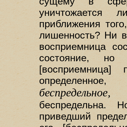
сущему в сфе
уничтожается л
приближения того
лишенность? Ни в 
восприемница сос
состояние, но 
[восприемница]
определенно
беспредельное,
п
беспредельна. 
приведший преде