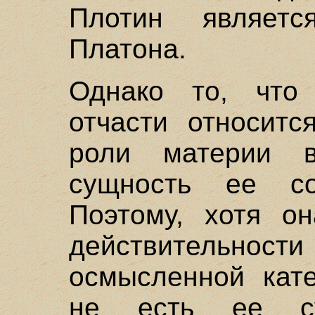
Плотин являет
Платона.
Однако то, что
отчасти относитс
роли материи 
сущность ее со
Поэтому, хотя о
действительности
осмысленной кате
не есть ее суб