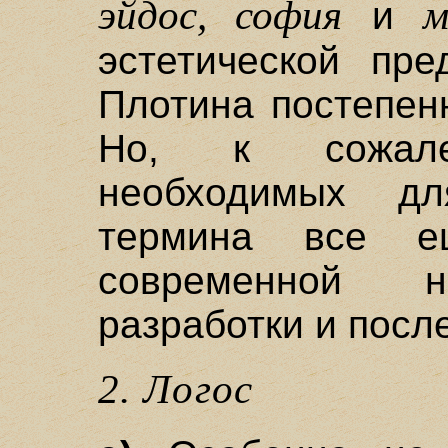
эйдос, софия
м
и
эстетической пре
Плотина постепен
Но, к сожале
необходимых дл
термина все 
современной н
разработки и посл
2. Логос