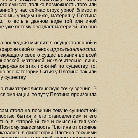
ого смысла, только возможность того или
анной у нас сейчас структурной близости
 как мы увидим ниже, материя у Плотина
м, то есть в данном виде той или иной
е уже потому обладает материей, что оно
эта последняя мыслится осуществленной и
иррелевантности.
ерархии свой оттенок
прекращало своего существования во всей
иновской материей исключительно лишь
одержания этих понятий по существу, то,
но все категории бытия у Плотина так или
у существу.
антиматериалистическую точку зрения. В
тся эманации, то тут у Плотина произошла
 сам стоял на позиции текуче-сущностной
остью бытия и его становлением и его
тью, в которой бытие и смысл бытия уже
 Поэтому зависимость Плотина от стоиков
 оказались в философии Плотина текучими