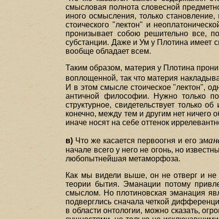
смысловая полнота словесной предметнос
иного осмысления, только становление, 
стоического "лектон" и неоплатоническ
пронизывает собою решительно все, по
субстанции. Даже и Ум у Плотина имеет 
вообще обладает всем.
Таким образом, материя у Плотина прони
воплощенной, так что материя накладыва
И в этом смысле стоическое "лектон", о
античной философии. Нужно только по
структурное, свидетельствует только об
конечно, между тем и другим нет ничего 
иначе носят на себе оттенок иррелевантн
эман
в)
Что же касается первоогня и его
начале всего у него не огонь, но извест
любопытнейшая метаморфоза.
Как мы видели выше, он не отверг и не 
теории бытия. Эманации потому привл
смыслом. Но плотиновская эманация явл
подверглись сначала четкой дифференциа
в области онтологии, можно сказать, ог