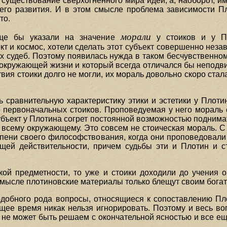
 существование сверхогненного мира идей, а, наоборот, и
воего развития. И в этом смысле проблема зависимости П
то.
морали
ще бы указали на значение
у стоиков и у Пл
т и космос, хотели сделать этот субъект совершенно нез
х судеб. Поэтому появилась нужда в таком бесчувственном
окружающей жизни и который всегда отличался бы неподв
вия стоики долго не могли, их мораль довольно скоро ста
 сравнительную характеристику этики и эстетики у Плотин
е первоначальных стоиков. Проповедуемая у него мораль 
бъект у Плотина согрет постоянной возможностью поднимат
 всему окружающему. Это совсем не стоическая мораль. С 
упени своего философствования, когда они проповедовал
щей действительности, причем судьбы эти и Плотин и с
еской предметности, то уже и стоики доходили до учения
м смысле плотиновские материалы только блещут своим бога
одобного рода вопросы, относящиеся к сопоставлению Пл
щее время никак нельзя игнорировать. Поэтому и весь воп
не может быть решаем с окончательной ясностью и все ещ