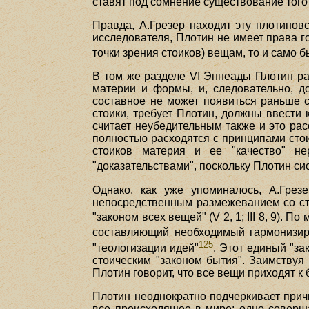
ставят под сомнение существование того
Правда, А.Грезер находит эту плотинов
исследователя, Плотин не имеет права г
точки зрения стоиков) вещам, то и само 
В том же разделе VI Эннеады Плотин разб
материи и формы, и, следовательно, д
составное не может появиться раньше св
стоики, требует Плотин, должны ввести
считает неубедительным также и это рас
полностью расходятся с принципами сто
стоиков материя и ее "качество" нер
"доказательствами", поскольку Плотин с
Однако, как уже упоминалось, А.Грез
непосредственным размежеванием со сто
"законом всех вещей" (V 2, 1; III 8, 9).
составляющий необходимый гармонизи
125
"теологизации идей"
. Этот единый "за
стоическим "законом бытия". Заимствуя
Плотин говорит, что все вещи приходят к б
Плотин неоднократно подчеркивает причинн
все происходящее в мире: одно совершае