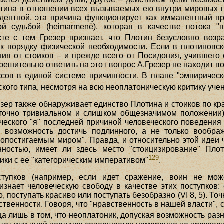
ина в отношении всех вызываемых ею внутри мировых проце
дентной, эта причина функционирует как имманентный п
ой судьбой (heimarmenё), которая в качестве потока "
сте с тем Грезер признает, что Плотин безусловно возр
 к порядку физической необходимости. Если в плотинов
ния от стоиков – и прежде всего от Посидония, учившего
ь решительно ответить на этот вопрос А.Грезер не находит
сов в единой системе причинности. В плане "эмпирическ
кого типа, несмотря на всю неоплатоническую критику учен
езер также обнаруживает единство Плотина и стоиков по к
таточно тривиальном и слишком общезначимом положении).
еского "я" последней причиной человеческого поведения 
а возможность достичь подлинного, а не только вообра
опостигаемым миром". Правда, и относительно этой идеи 
нностью, имеет ли здесь место "стоицизирование" Пло
129
ики с ее "категорическим императивом"
.
тупков (например, если идет сражение, воин не мо
нает человеческую свободу в качестве этих поступков: 
, поступать красиво или поступать безобразно (VI 8, 5). То
венности. Говоря, что "нравственность в нашей власти", 
ца лишь в том, что неоплатоник, допуская возможность раз