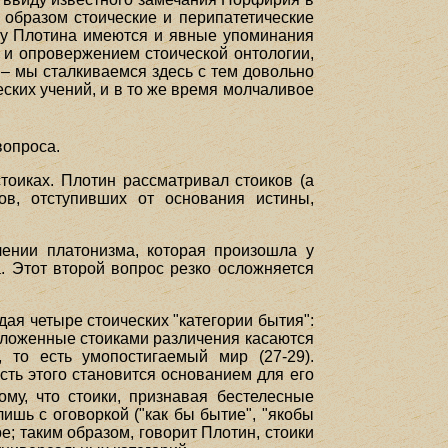
 образом стоические и перипатетические
, у Плотина имеются и явные упоминания
й и опровержением стоической онтологии,
, – мы сталкиваемся здесь с тем довольно
ских учений, и в то же время молчаливое
вопроса.
тоиках. Плотин рассматривал стоиков (а
ов, отступивших от основания истины,
лении платонизма, которая произошла у
. Этот второй вопрос резко осложняется
ая четыре стоических "категории бытия":
редложенные стоиками различения касаются
 то есть умопостигаемый мир (27-29).
сть этого становится основанием для его
ому, что стоики, признавая бестелесные
ишь с оговоркой ("как бы бытие", "якобы
ре; таким образом, говорит Плотин, стоики