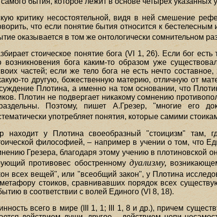
 самого бытия, которое лежит в основе четырех указанных 
скую критику несостоятельной, видя в ней смешение реф
оворить, что если понятие бытия относится к бестелесным 
бытие оказывается в том же онтологически сомнительном ра
ирает стоическое понятие бога (VI 1, 26). Если бог есть те
о возникновения бога каким-то образом уже существова
оих частей; если же тело бога не есть нечто составное,
 какую-то другую, божественную материю, отличную от ма
суждение Плотина, а именно на том основании, что Плоти
иков. Плотин не подвергает никакому сомнению противопол
аздельны. Поэтому, пишет А.Грезер, "многие его до
истематически употребляет понятия, которые самими стоика
ер находит у Плотина своеобразный "стоицизм" там, г
ической философией, – например в учении о том, что Еди
 По мнению Грезера, благодаря этому учению в плотиновской
дуализму,
рующий противовес обостренному
возникающем
кон всех вещей", или "всеобщий закон", у Плотина исслед
 метафору стоиков, сравнивавших порядок всех существ
ытию в соответствии с волей Единого (VI 8, 18).
ость всего в мире (III 1, 1; III 1, 8 и др.), причем суще
тся действием души, другое – действием цепи несамостоя