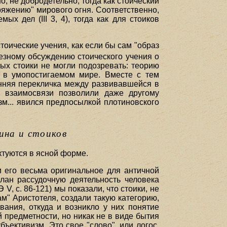
, не добродетельно, тогда как стоический
ряжению" мирового огня. Соответственно,
 дел (III 3, 4), тогда как для стоиков
тоические учения, как если бы сам "образ
рьезному обсуждению стоического учения о
ых стоики не могли подозревать: теорию
 в умопостигаемом мире. Вместе с тем
онняя перекличка между развивавшейся в
е взаимосвязи позволили даже другому
зм... явился предпосылкой плотиновского
ина и стоиков
ктуются в ясной форме.
и его весьма оригинальное для античной
план рассудочную деятельность человека
, с. 86-121) мы показали, что стоики, не
м" Аристотеля, создали такую категорию,
вания, откуда и возникло у них понятие
й предметности, но никак не в виде бытия
ъективизм. Это свое "слово", или логос,