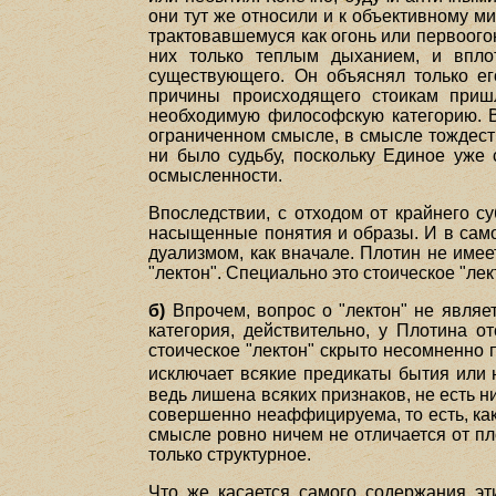
они тут же относили и к объективному ми
трактовавшемуся как огонь или первоого
них только теплым дыханием, и вплот
существующего. Он объяснял только ег
причины происходящего стоикам пришл
необходимую философскую категорию. В 
ограниченном смысле, в смысле тождеств
ни было судьбу, поскольку Единое уже
осмысленности.
Впоследствии, с отходом от крайнего су
насыщенные понятия и образы. И в само
дуализмом, как вначале. Плотин не име
"лектон". Специально это стоическое "лект
б)
Впрочем, вопрос о "лектон" не являет
категория, действительно, у Плотина о
стоическое "лектон" скрыто несомненно п
исключает всякие предикаты бытия или 
ведь лишена всяких признаков, не есть н
совершенно неаффицируема, то есть, как 
смысле ровно ничем не отличается от пл
только структурное.
Что же касается самого содержания эти