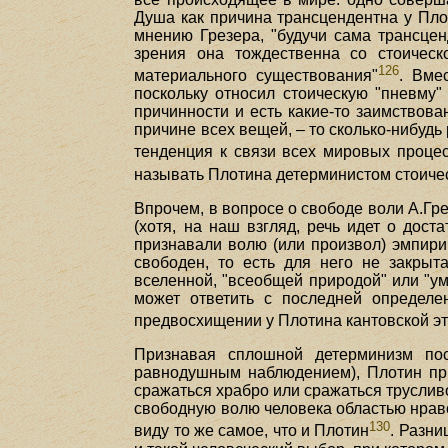
Душа как причина трансцендентна у Плот
мнению Грезера, "будучи сама трансцен
зрения она тождественна со стоическ
126
материального существования"
. Вме
поскольку относил стоическую "пневму"
причинности и есть какие-то заимствова
причине всех вещей, – то сколько-нибуд
тенденция к связи всех мировых процес
называть Плотина детерминистом стоичес
Впрочем, в вопросе о свободе воли А.Гр
(хотя, на наш взгляд, речь идет о дос
признавали волю (или произвол) эмпирич
свободен, то есть для него не закрыт
вселенной, "всеобщей природой" или "ум
может ответить с последней определе
предвосхищении у Плотина кантовской эт
Признавая сплошной детерминизм пос
равнодушным наблюдением), Плотин приз
сражаться храбро или сражаться трусливо
свободную волю человека областью нравст
130
виду то же самое, что и Плотин
. Разни