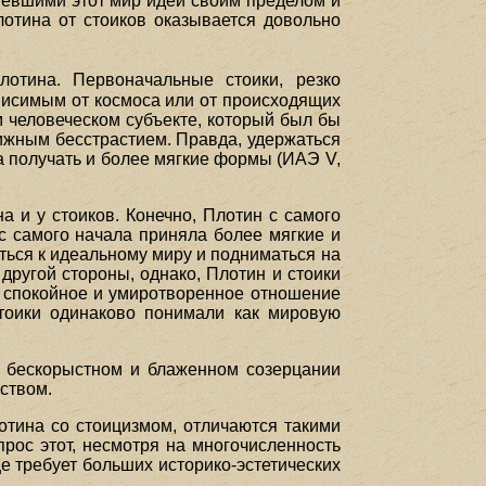
мевшими этот мир идей своим пределом и
лотина от стоиков оказывается довольно
отина. Первоначальные стоики, резко
ависимым от космоса или от происходящих
 человеческом субъекте, который был бы
ижным бесстрастием. Правда, удержаться
ла получать и более мягкие формы (ИАЭ V,
а и у стоиков. Конечно, Плотин с самого
с самого начала приняла более мягкие и
ься к идеальному миру и подниматься на
другой стороны, однако, Плотин и стоики
и спокойное и умиротворенное отношение
тоики одинаково понимали как мировую
 о бескорыстном и блаженном созерцании
тством.
отина со стоицизмом, отличаются такими
рос этот, несмотря на многочисленность
е требует больших историко-эстетических