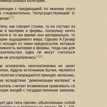
универсальных категорий.
еренции с предикацией: по мнению этого
и, следовательно, "полусуществующим" (с
123
зряде
.
ло, как говорят стоики, то он состоит из
ли и материя и формы, поскольку ничто
 хотя в то же время оно материально, то
терии ощущаемого мира. Однако А.Грезер
н исходит из таких предпосылок, которые
ожность материи и формы, тогда как для
казательства едва ли могут считаться
124
ми не употреблялись"
.
де основатель неоплатонизма не занят
ное, будучи источником бытия, является
монизма,
 онтологии утверждается принцип
у вследствие "демонизации материи" и
ователь считает возможным сравнивать со
ующих вещей с государственным законом,
ствует два типа причин, объясняющих собой
тельных (вторичных) причин (III 1, 10).