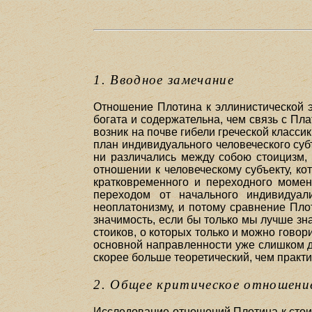
1. Вводное замечание
Отношение Плотина к эллинистической э
богата и содержательна, чем связь с Пла
возник на почве гибели греческой класс
план индивидуального человеческого суб
ни различались между собою стоицизм, 
отношении к человеческому субъекту, ко
кратковременного и переходного моме
переходом от начального индивидуал
неоплатонизму, и потому сравнение Пло
значимость, если бы только мы лучше зн
стоиков, о которых только и можно гово
основной направленности уже слишком д
скорее больше теоретический, чем практи
2. Общее критическое отношени
Исследование отношений Плотина к стои