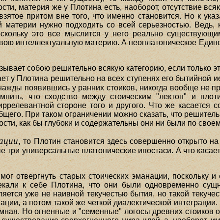
ти, материя же у Плотина есть, наоборот, отсутствие всяк
взятое притом вне того, что именно становится. Но к указ
ой материи нужно подходить со всей серьезностью. Ведь,
скольку это все мыслится у него реально существующи
свою интеллектуальную материю. А неоплатоническое Едино
зывает собою решительно всякую категорию, если только 
ет у Плотина решительно на всех ступенях его бытийной и
днажды появившись у ранних стоиков, никогда вообще не 
мнить, что сходство между стоическим "лектон" и плот
 иррелевантной стороне того и другого. Что же касается с
общего. При таком ограничении можно сказать, что решитель
ости, как бы глубоки и содержательны они ни были по своем
ации,
то Плотин становится здесь совершенно открыто на 
ные три универсальные платонические ипостаси. А что касае
мог отвергнуть старых стоических эманации, поскольку и
екали к себе Плотина, что они были одновременно сущн
яется уже не наивной текучестью бытия, но такой текучес
ции, а потом такой же четкой диалектической интеграции.
ромная. Но огненные и "семенные" логосы древних стоиков