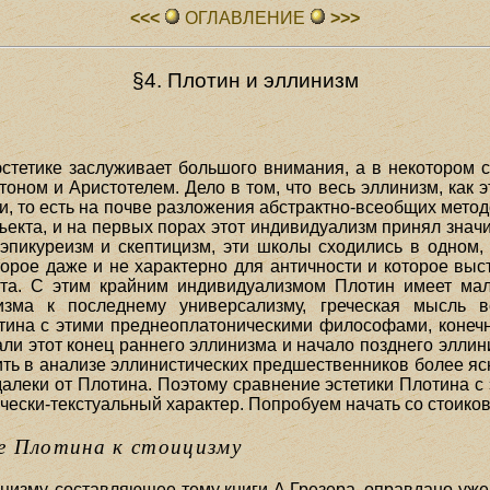
<<<
ОГЛАВЛЕHИЕ
>>>
§4. Плотин и эллинизм
стетике заслуживает большого внимания, а в некотором 
тоном и Аристотелем. Дело в том, что весь эллинизм, как э
ики, то есть на почве разложения абстрактно-всеобщих мет
ъекта, и на первых порах этот индивидуализм принял зна
эпикуреизм и скептицизм, эти школы сходились в одном
торое даже и не характерно для античности и которое выс
нта. С этим крайним индивидуализмом Плотин имеет мал
изма к последнему универсализму, греческая мысль
тина с этими преднеоплатоническими философами, конеч
али этот конец раннего эллинизма и начало позднего эллин
рить в анализе эллинистических предшественников более яс
алеки от Плотина. Поэтому сравнение эстетики Плотина с 
чески-текстуальный характер. Попробуем начать со стоиков
е Плотина к стоицизму
цизму, составляющее тему книги А.Грезера, оправдано уже