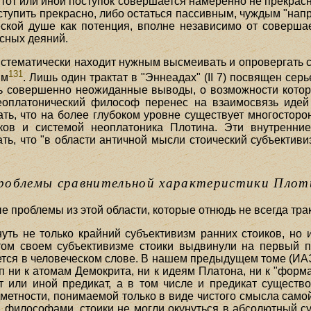
 тот или иной поступок совершается намеренно не прекрасно
тупить прекрасно, либо остаться пассивным, чуждым "нап
кой душе как потенция, вполне независимо от совершаемых
сных деяний.
истематически находит нужным высмеивать и опровергать с
131
ым
. Лишь один трактат в "Эннеадах" (II 7) посвящен се
сь совершенно неожиданные выводы, о возможности котор
еоплатонический философ перенес на взаимосвязь идей
ать, что на более глубоком уровне существует многостор
ов и системой неоплатоника Плотина. Эти внутренни
ть, что "в области античной мысли стоический субъективи
роблемы сравнительной характеристики Плот
е проблемы из этой области, которые отнюдь не всегда тра
ть не только крайний субъективизм ранних стоиков, но 
этом своем субъективизме стоики выдвинули на первый 
ется в человеческом слове. В нашем предыдущем томе (ИАЭ V
 ни к атомам Демокрита, ни к идеям Платона, ни к "форма
 или иной предикат, а в том числе и предикат существо
дметности, понимаемой только в виде чистого смысла само
 философами, стоики не могли окунуться в абсолютный суб