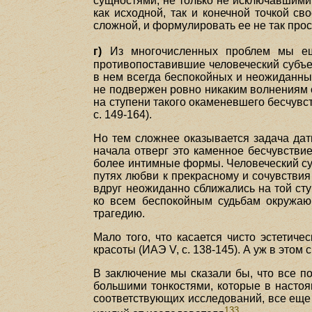
сущностями, не только не исключавшими
как исходной, так и конечной точкой с
сложной, и формулировать ее не так прос
г)
Из многочисленных проблем мы е
противопоставившие человеческий субъек
в нем всегда беспокойных и неожиданны
не подвержен ровно никаким волнениям 
на ступени такого окаменевшего бесчувст
с. 149-164).
Но тем сложнее оказывается задача дать
начала отверг это каменное бесчувстви
более интимные формы. Человеческий су
путях любви к прекрасному и сочувствия
вдруг неожиданно сближались на той ст
ко всем беспокойным судьбам окружаю
трагедию.
Мало того, что касается чисто эстетич
красоты (ИАЭ V, с. 138-145). А уж в это
В заключение мы сказали бы, что все п
большими тонкостями, которые в настоя
соответствующих исследований, все еще 
133