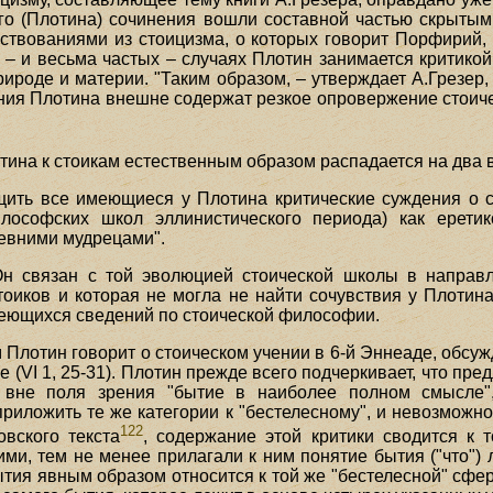
 его (Плотина) сочинения вошли составной частью скрытым
мствованиями из стоицизма, о которых говорит Порфирий
х – и весьма частых – случаях Плотин занимается критико
рироде и материи. "Таким образом, – утверждает А.Грезер
ния Плотина внешне содержат резкое опровержение стоиче
ина к стоикам естественным образом распадается на два 
ить все имеющиеся у Плотина критические суждения о с
лософских школ эллинистического периода) как еретик
евними мудрецами".
Он связан с той эволюцией стоической школы в направ
оиков и которая не могла не найти сочувствия у Плотина
меющихся сведений по стоической философии.
лотин говорит о стоическом учении в 6-й Эннеаде, обсужд
ие (VI 1, 25-31). Плотин прежде всего подчеркивает, что п
вне поля зрения "бытие в наиболее полном смысле",
риложить те же категории к "бестелесному", и невозможно
122
овского текста
, содержание этой критики сводится к т
и, тем не менее прилагали к ним понятие бытия ("что") л
 бытия явным образом относится к той же "бестелесной" сфе