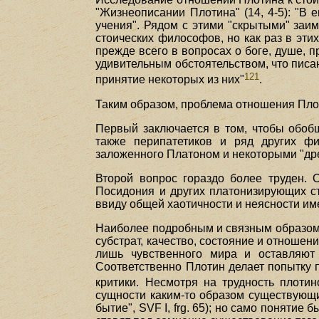
"Жизнеописании Плотина" (14, 4-5): "В
учения". Рядом с этими "скрытыми" заи
стоических философов, но как раз в эти
прежде всего в вопросах о боге, душе, п
удивительным обстоятельством, что писа
121
принятие некоторых из них"
.
Таким образом, проблема отношения Плот
Первый заключается в том, чтобы обобщ
также перипатетиков и ряд других фи
заложенного Платоном и некоторыми "др
Второй вопрос гораздо более труден. 
Посидония и других платонизирующих ст
ввиду общей хаотичности и неясности и
Наиболее подробным и связным образом П
субстрат, качество, состояние и отношен
лишь чувственного мира и оставляют 
Соответственно Плотин делает попытку п
критики. Несмотря на трудность плотин
сущности каким-то образом существующим
бытие", SVF I, frg. 65); но само понятие