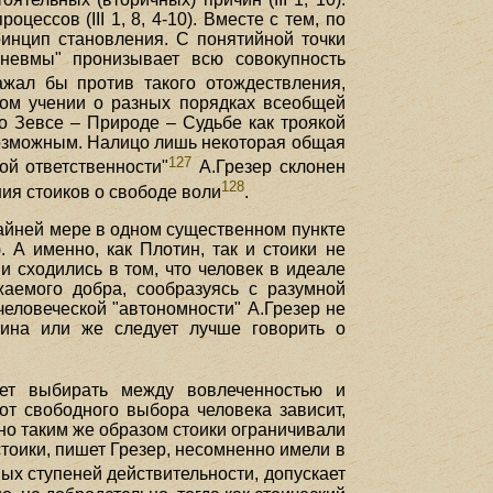
ссов (III 1, 8, 4-10). Вместе с тем, по
ринцип становления. С понятийной точки
пневмы" пронизывает всю совокупность
ажал бы против такого отождествления,
ском учении о разных порядках всеобщей
 о Зевсе – Природе – Судьбе как троякой
 возможным. Налицо лишь некоторая общая
127
ой ответственности"
А.Грезер склонен
128
ия стоиков о свободе воли
.
райней мере в одном существенном пункте
 А именно, как Плотин, так и стоики не
и сходились в том, что человек в идеале
жаемого добра, сообразуясь с разумной
человеческой "автономности" А.Грезер не
тина или же следует лучше говорить о
жет выбирать между вовлеченностью и
от свободного выбора человека зависит,
чно таким же образом стоики ограничивали
стоики, пишет Грезер, несомненно имели в
ных ступеней действительности, допускает