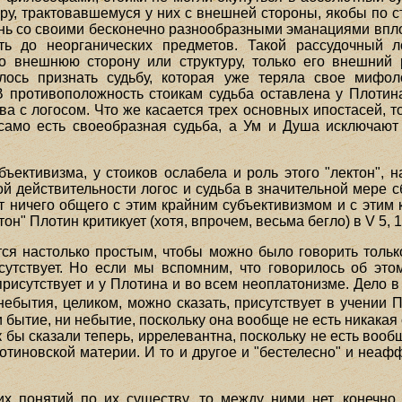
ру, трактовавшемуся у них с внешней стороны, якобы по с
нь со своими бесконечно разнообразными эманациями впло
ь до неорганических предметов. Такой рассудочный ло
о внешнюю сторону или структуру, только его внешний 
ось признать судьбу, которая уже теряла свое мифол
противоположность стоикам судьба оставлена у Плотина
а с логосом. Что же касается трех основных ипостасей, т
 само есть своеобразная судьба, а Ум и Душа исключают
бъективизма, у стоиков ослабела и роль этого "лектон", 
й действительности логос и судьба в значительной мере 
ет ничего общего с этим крайним субъективизмом и с этим
он" Плотин критикует (хотя, впрочем, весьма бегло) в V 5, 1
ся настолько простым, чтобы можно было говорить только
тсутствует. Но если мы вспомним, что говорилось об это
рисутствует и у Плотина и во всем неоплатонизме. Дело в т
небытия, целиком, можно сказать, присутствует в учении
и бытие, ни небытие, поскольку она вообще не есть никакая 
бы сказали теперь, иррелевантна, поскольку не есть вообщ
отиновской материи. И то и другое и "бестелесно" и неафф
х понятий по их существу, то между ними нет, конечно, 