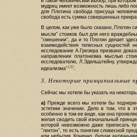
и такой человеческий выбор, при котором
мудрец имеет возможность лишь либо пос
для Плотина свобода присуща человечес
свобода есть сумма совершенных прекра
В целом, как уже было сказано, Плотин с
мысли" стоиков был для него враждебн
"смешении", да и то Плотин делает зде
взаимодействия телесных сущностей н
исследование А.Грезера призвано доказ
направлении платонизма мыслью стоик
исследователю, Л.Эдельштейну, утвержда
132
идеализма"
.
3. Некоторые принципиальные п
Сейчас мы хотели бы указать на некоторы
а)
Прежде всего мы хотели бы подчеркну
эстетики значение. Дело в том, что в 
особенно в том ее виде, как она проявля
желая сводить свой изначальный принцип
которой невозможно даже приписать тот
"лектон", то есть понятие словесной пре
или небытия. Конечно, будучи античными