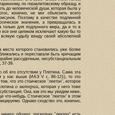
таринному, по гераклитовскому образцу, и
ть до человеческой души, которая была у
гос, конечно, не мог объяснить всего
рисунок. Поэтому в качестве подлинной
огическое значение, а превращалась в
 только для подлунного мира, да и то в
о все они целиком исключают какую бы то
 всякую судьбу ввиду своей абсолютной
на место которого становились уже более
сближались и переставали быть кричащим
 крайне рассудочным, несубстанциальным
, 37-39.
 об его отсутствии у Плотина. Сама эта
м у нас выше (ИАЭ V с. 86-121), то это
ом, что это стоическое "лектон", которое
о материи,
 Плотина
которая у него тоже
субстанция. Она, как это мы увидим ниже,
е что-нибудь. Стоическое "лектон" в этом
ицируемо. Однако сходство это, конечно,
ничего общего, поскольку "лектон" есть