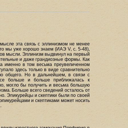
смысле эта связь с эллинизмом не менее
то мы уже хорошо знаем (ИАЭ V, с. 5-48),
одов мысли. Эллинизм выдвинул на первый
чительные и даже грандиозные формы. Как
, а именно в том весьма преувеличенном
тупало здесь только в виде сравнительно
о общего. Но в дальнейшем, в связи с
 все больше и больше приближалась к
но, могло бы получить и весьма большую
изма. Больше всего сведений осталось от
но. Эпикурейцы и скептики были по своей
эпикурейцами и скептиками может носить
.
 ввиду известного замечания Порфирия в